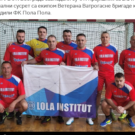
лни сусрет са екипом Ветерана Ватрогасне бригаде к
едили ФК Пола Пола.