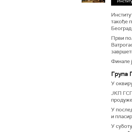
Инстит
Институ
такође п
Београд 
Први по
Ватрогас
завршет
Финале ј
Група 
У оквиру
ЈКП ГСП 
продуже
У после
и пласир
У субот