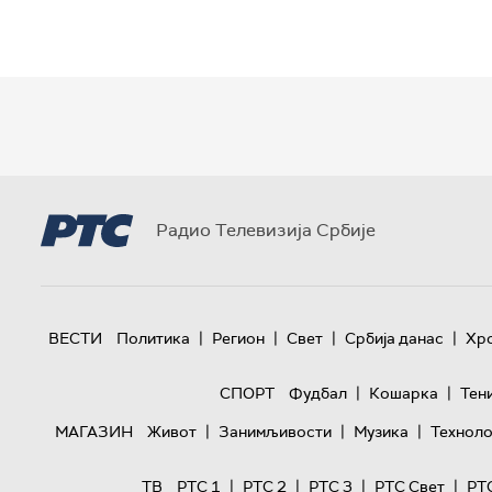
Радио Телевизија Србије
|
|
|
|
ВЕСТИ
Политика
Регион
Свет
Србија данас
Хр
|
|
СПОРТ
Фудбал
Кошарка
Тен
|
|
|
МАГАЗИН
Живот
Занимљивости
Музика
Техноло
|
|
|
|
ТВ
РТС 1
РТС 2
РТС 3
РТС Свет
РТ