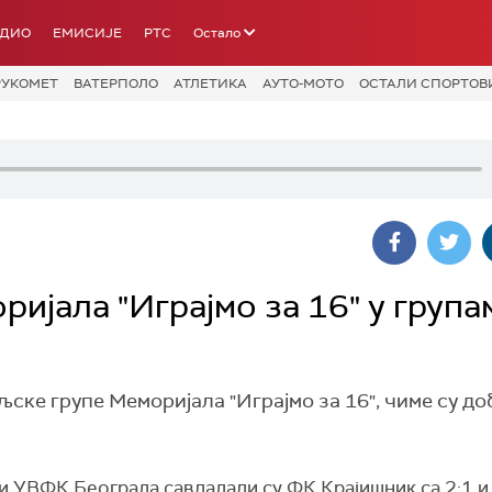
АДИО
ЕМИСИЈЕ
РТС
Остало
РУКОМЕТ
ВАТЕРПОЛО
АТЛЕТИКА
АУТО-МОТО
ОСТАЛИ СПОРТОВ
ијала "Играјмо за 16" у група
љске групе Меморијала "Играјмо за 16", чиме су до
и УВФК Београда савладали су ФК Крајишник са 2:1 и