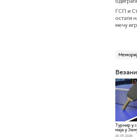
одиграћ
ГСП и С
остати н
мечу игр
Мемори
Везани
Турнир у 
маја у Зем
20. 05. 2026.