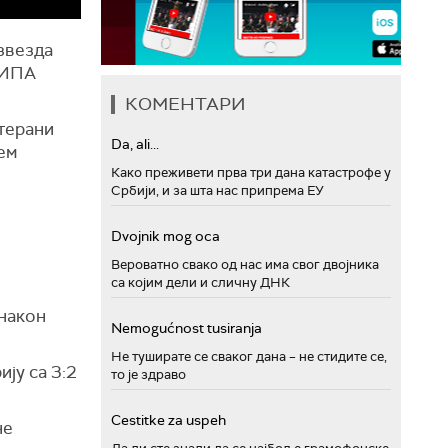
звезда
м ИПА
КОМЕНТАРИ
терани
Da, ali...
ем
Како преживети прва три дана катастрофе у
Србији, и за шта нас припрема ЕУ
Dvojnik mog oca
Вероватно свако од нас има свог двојника
са којим дели и сличну ДНК
 након
Nemogućnost tusiranja
Не туширате се сваког дана – не стидите се,
ју са 3:2
то је здраво
Cestitke za uspeh
не