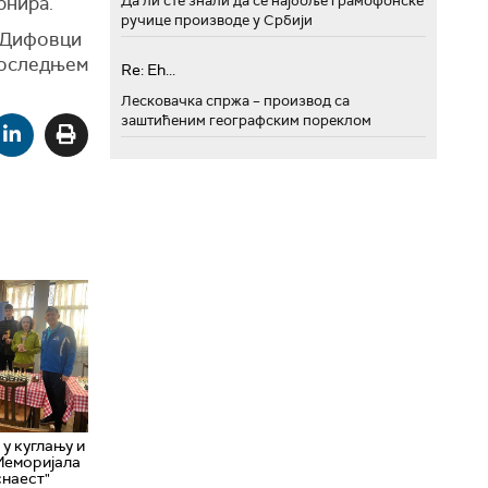
Да ли сте знали да се најбоље грамофонске
рнира.
ручице производе у Србији
е Дифовци
 последњем
Re: Eh...
Лесковачка спржа – производ са
заштићеним географским пореклом
у куглању и
Меморијала
снаест"