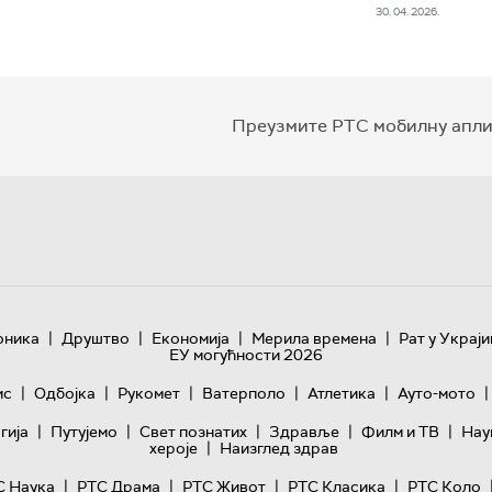
30. 04. 2026.
Преузмите РТС мобилну апли
|
|
|
|
оника
Друштво
Економија
Мерила времена
Рат у Украји
ЕУ могућности 2026
|
|
|
|
|
|
ис
Одбојка
Рукомет
Ватерполо
Атлетика
Ауто-мото
|
|
|
|
|
гијa
Путујемо
Свет познатих
Здравље
Филм и ТВ
Нау
|
хероје
Наизглед здрав
|
|
|
|
С Наука
РТС Драма
РТС Живот
РТС Класика
РТС Коло