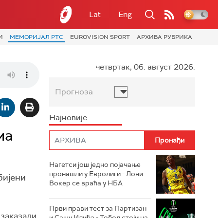
Lat
Eng
И
МЕМОРИЈАЛ РТС
EUROVISION SPORT
АРХИВА РУБРИКА
четвртак, 06. август 2026.
Прогноза
Најновије
ма
Нагетси још једно појачање
пронашли у Евролиги - Лони
бијени
Вокер се враћа у НБА
Први прави тест за Партизан
 заказали
и Сашу Илића - Тобол стоји на