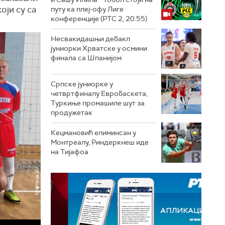
оји су са
путу ка плеј-офу Лиге
конференције (РТС 2, 20.55)
Несвакидашњи дебакл
јуниорки Хрватске у осмини
финала са Шпанијом
Српске јуниорке у
четвртфиналу Евробаскета,
Туркиње промашиле шут за
продужетак
Кецмановић елиминсан у
Монтреалу, Риндеркнеш иде
на Тијафоа