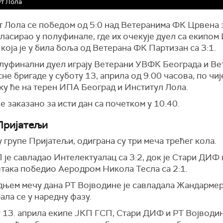
ут Лола
т Лола се победом од 5:0 над Ветеранима ФК Црвена 
ласирао у полуфинале, где их очекује дуел са екипо
која је у била боља од Ветерана ФК Партизан са 3:1.
луфинални дуел играју Ветерани УВФК Београда и Ве
не бригаде у суботу 13, априла од 9.00 часова, по чиј
ку ће на терен ИПА Београд и Институл Лола.
е заказано за исти дан са почетком у 10.40.
Пријатељи
 групе Пријатељи, одиграна су три меча трећег кола.
је савладао Интелектуалац са 3:2, док је Стари ДИФ
така победио Аеродром Никола Тесла са 2:1.
дњем мечу дана РТ Војводине је савладала Жандармери
ала се у наредну фазу.
у 13. априла екипе ЈКП ГСП, Стари ДИФ и РТ Војводи