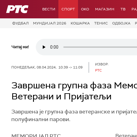
РТС
ВЕСТИ
СПОРТ
OKO
МАГАЗИН
ТВ
Р
ФУДБАЛ
МУНДИЈАЛ 2026
КОШАРКА
ТЕНИС
ОДБОЈКА
Читај ми!
ИЗВОР:
ПОНЕДЕЉАК, 08.04.2024, 10:39 -> 11:09
РТС
Завршена групна фаза Мемор
Ветерани и Пријатељи
Завршена је групна фаза ветеранске и пријате
полуфинални парови.
МЕМОРИЈАЛ РТС
Ветеран