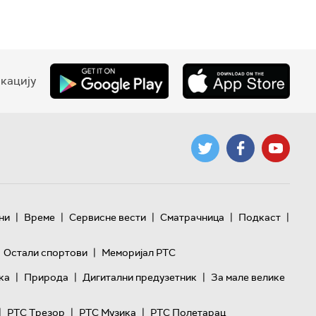
кацију
|
|
|
|
|
ни
Време
Сервисне вести
Сматрачница
Подкаст
|
Остали спортови
Меморијал РТС
|
|
|
ка
Природа
Дигитални предузетник
За мале велике
|
|
|
РТС Трезор
РТС Музика
РТС Полетарац