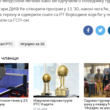
е међусобне мечеве како би одлучили о победнику ту
тари ДИФ ће отворити програм у 11.30, након чега ћ
а терену и одмерити снаге са РТ Војводине који ће у
ати са ГСП-ом.
јал РТС
Играјмо за 16
 чланци
стоном тенису 23.
Извучени парови групе
Одржан турнир 
уну
РТС Кадети
шаху у оквиру 
"Играјмо за ше
07. 05. 2026.