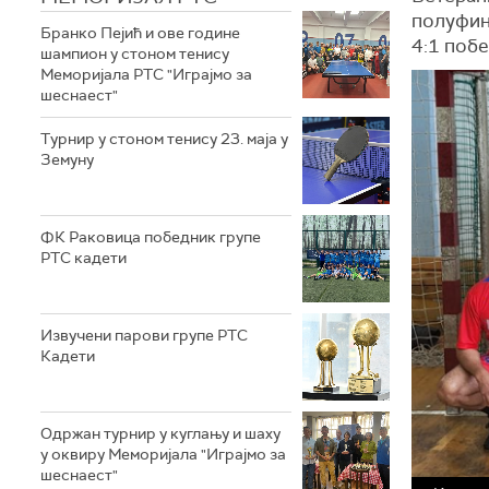
полуфина
Бранко Пејић и ове године
4:1 поб
шампион у стоном тенису
Меморијала РТС "Играјмо за
шеснаест"
Турнир у стоном тенису 23. маја у
Земуну
ФК Раковица победник групе
РТС кадети
Извучени парови групе РТС
Кадети
Одржан турнир у куглању и шаху
у оквиру Меморијала "Играјмо за
шеснаест"