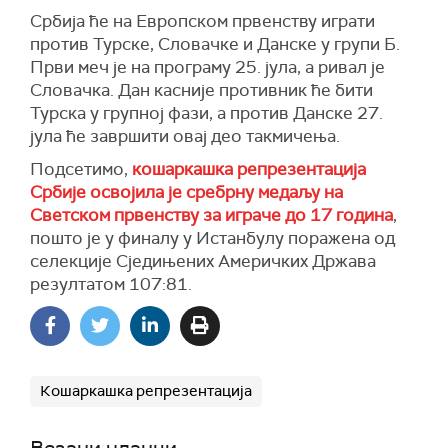
Србија ће на Европском првенству играти
против Турске, Словачке и Данске у групи Б.
Први меч је на програму 25. јула, а ривал је
Словачка. Дан касније противник ће бити
Турска у групној фази, а против Данске 27.
јула ће завршити овај део такмичења.
Подсетимо,
кошаркашка репрезентација
Србије освојила је сребрну медаљу на
Светском првенству за играче до 17 година
,
пошто је у финалу у Истанбулу поражена од
селекције Сједињених Америчких Држава
резултатом 107:81.
Кошаркашка репрезентација