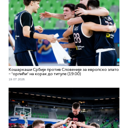
Кошаркаши Србије против Словеније за европско злато
– "орлићи" на корак до титуле (19.00)
19. 07. 2026.