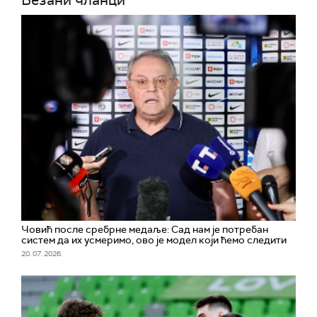
Везани чланци
Човић после сребрне медаље: Сад нам је потребан
систем да их усмеримо, ово је модел који ћемо следити
20. 07. 2026.