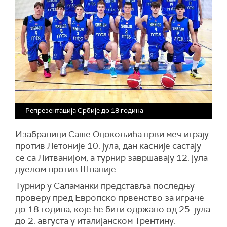
Репрезентација Србије до 18 година
Изабраници Саше Оцокољића први меч играју
против Летоније 10. јула, дан касније састају
се са Литванијом, а турнир завршавају 12. јула
дуелом против Шпаније.
Турнир у Саламанки представља последњу
проверу пред Европско првенство за играче
до 18 година, које ће бити одржано од 25. јула
до 2. августа у италијанском Трентину.