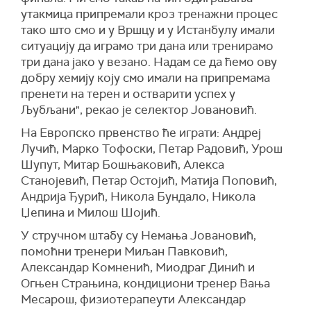
утакмица припремали кроз тренажни процес
тако што смо и у Вршцу и у Истанбулу имали
ситуацију да играмо три дана или тренирамо
три дана јако у везано. Надам се да ћемо ову
добру хемију коју смо имали на припремама
пренети на терен и остварити успех у
Љубљани", рекао је селектор Јовановић.
На Европско првенство ће играти: Андреј
Лучић, Марко Тофоски, Петар Радовић, Урош
Шупут, Митар Бошњаковић, Алекса
Станојевић, Петар Остојић, Матија Поповић,
Андрија Ђурић, Никола Бундало, Никола
Џепина и Милош Шојић.
У стручном штабу су Немања Јовановић,
помоћни тренери Миљан Павковић,
Александар Комненић, Миодраг Динић и
Огњен Страњина, кондициони тренер Вања
Месарош, физиотерапеути Александар