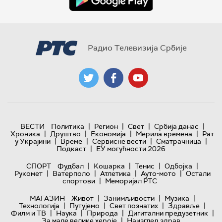
Радио Телевизија Србије
|
|
|
|
ВЕСТИ
Политика
Регион
Свет
Србија данас
|
|
|
|
Хроника
Друштво
Економија
Мерила времена
Рат
|
|
|
|
у Украјини
Време
Сервисне вести
Сматрачница
|
Подкаст
ЕУ могућности 2026
|
|
|
|
СПОРТ
Фудбал
Кошарка
Тенис
Одбојка
|
|
|
|
Рукомет
Ватерполо
Атлетика
Ауто-мото
Остали
|
спортови
Меморијал РТС
|
|
|
МАГАЗИН
Живот
Занимљивости
Музика
|
|
|
|
Технологијa
Путујемо
Свет познатих
Здравље
|
|
|
|
Филм и ТВ
Наука
Природа
Дигитални предузетник
|
За мале велике хероје
Наизглед здрав