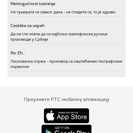
Nemogućnost tusiranja
Не туширате се сваког дана – не стидите се, то је здраво
Cestitke za uspeh
Да ли сте знали да се најбоље грамофонске ручице
производе у Србији
Re: Eh...
Лесковачка спржа – производ са заштићеним географским
пореклом
Преузмите РТС мобилну апликацију