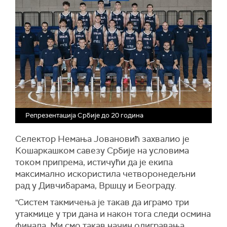
Репрезентација Србије до 20 година
Селектор Немања Јовановић захвалио је
Кошаркашком савезу Србије на условима
током припрема, истичући да је екипа
максимално искористила четворонедељни
рад у Дивчибарама, Вршцу и Београду.
"Систем такмичења је такав да играмо три
утакмице у три дана и након тога следи осмина
финала. Ми смо такав начин одигравања