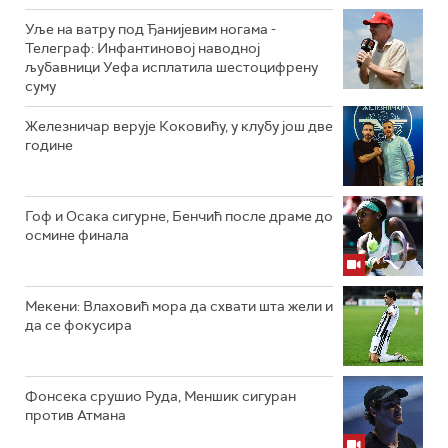
Уље на ватру под Ђанијевим ногама -
Телеграф: Инфантиновој наводној
љубавници Уефа исплатила шестоцифрену
суму
Железничар верује Коковићу, у клубу још две
године
Гоф и Осака сигурне, Бенчић после драме до
осмине финала
Мекени: Влаховић мора да схвати шта жели и
да се фокусира
Фонсека срушио Руда, Меншик сигуран
против Атмана