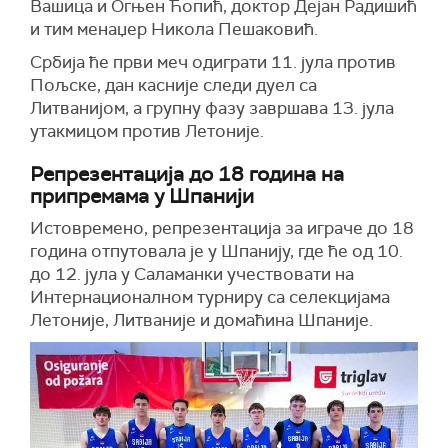
Вашица и Огњен Ћопић, доктор Дејан Радишић
и тим менаџер Никола Пешаковић.
Србија ће први меч одиграти 11. јула против
Пољске, дан касније следи дуел са
Литванијом, а групну фазу завршава 13. јула
утакмицом против Летоније.
Репрезентација до 18 година на
припремама у Шпанији
Истовремено, репрезентација за играче до 18
година отпутовала је у Шпанију, где ће од 10.
до 12. јула у Саламанки учествовати на
Интернационалном турниру са селекцијама
Летоније, Литваније и домаћина Шпаније.