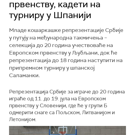
првенству, кадети на
турниру у Шпанији
Младе кошаркашке репрезентације Србије
у путују на међународна такмичења –
селекција до 20 година учествоваће на
Европском првенству у Љубљани, док ће
репрезентација до 18 година наступити на
припремном турниру у шпанској
Саламанки.
Репрезентација Србије за играче до 20 година
играће од 11. до 19. јула на Европском
првенству у Словенији, где ће у групи Б
одмерити снаге са Пољском, Литванијом и
Летонијом.