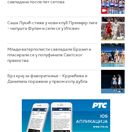
савладана после пет сетова
Саша Лукић стиже у нови клуб Премијер лиге
– напушта Фулам и сели се у Ипсвич
Млади ватерполисти савладали Бразил и
пласирали се у полуфинале Светског
првенства
Брз крај за фавориткиње – Крунићева и
Данилина поражене у првом колу дубла