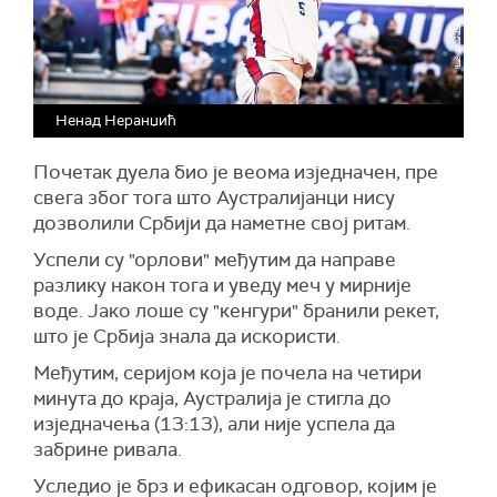
Ненад Неранџић
Почетак дуела био је веома изједначен, пре
свега због тога што Аустралијанци нису
дозволили Србији да наметне свој ритам.
Успели су "орлови" међутим да направе
разлику након тога и уведу меч у мирније
воде. Јако лоше су "кенгури" бранили рекет,
што је Србија знала да искористи.
Међутим, серијом која је почела на четири
минута до краја, Аустралија је стигла до
изједначења (13:13), али није успела да
забрине ривала.
Уследио је брз и ефикасан одговор, којим је