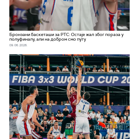
Бронзани баскеташи за РТС: Остаје жал због пораза у
полуфиналу, али на добром смо путу
09. 06. 2026.