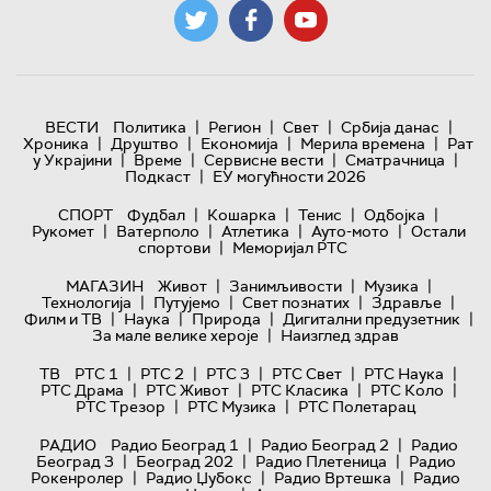
|
|
|
|
ВЕСТИ
Политика
Регион
Свет
Србија данас
|
|
|
|
Хроника
Друштво
Економија
Мерила времена
Рат
|
|
|
|
у Украјини
Време
Сервисне вести
Сматрачница
|
Подкаст
ЕУ могућности 2026
|
|
|
|
СПОРТ
Фудбал
Кошарка
Тенис
Одбојка
|
|
|
|
Рукомет
Ватерполо
Атлетика
Ауто-мото
Остали
|
спортови
Меморијал РТС
|
|
|
МАГАЗИН
Живот
Занимљивости
Музика
|
|
|
|
Технологијa
Путујемо
Свет познатих
Здравље
|
|
|
|
Филм и ТВ
Наука
Природа
Дигитални предузетник
|
За мале велике хероје
Наизглед здрав
|
|
|
|
|
ТВ
РТС 1
РТС 2
РТС 3
РТС Свет
РТС Наука
|
|
|
|
РТС Драма
РТС Живот
РТС Класика
РТС Коло
|
|
РТС Трезор
РТС Музика
РТС Полетарац
|
|
РАДИО
Радио Београд 1
Радио Београд 2
Радио
|
|
|
Београд 3
Београд 202
Радио Плетеница
Радио
|
|
|
Рокенролер
Радио Џубокс
Радио Вртешка
Радио