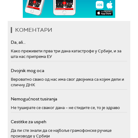
КОМЕНТАРИ
Da, ali...
Како преживети прва три дана катастрофе у Србији, и за
шта нас припрема ЕУ
Dvojnik mog oca
Вероватно свако од нас има свог двојника са којим дели и
сличну ДНК
Nemogućnost tusiranja
Не туширате се сваког дана – не стидите се, то је здраво
Cestitke za uspeh
Да ли сте знали да се најбоље грамофонске ручице
производе у Србији