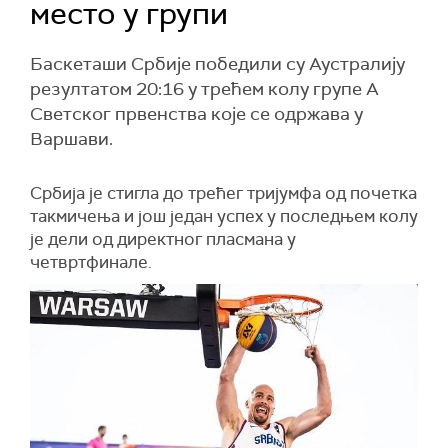
место у групи
Баскеташи Србије победили су Аустралију
резултатом 20:16 у трећем колу групе А
Светског првенства које се одржава у
Варшави.
Србија је стигла до трећег тријумфа од почетка
такмичења и још један успех у последњем колу
је дели од директног пласмана у
четвртфинале.