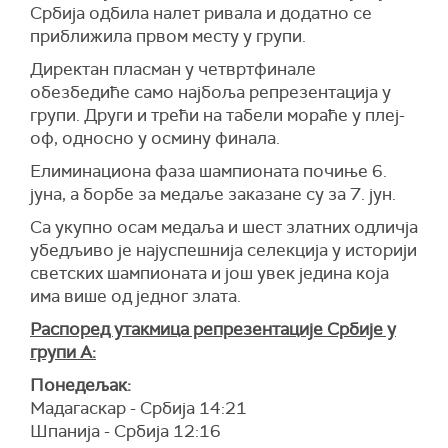
Србија одбила налет ривала и додатно се
приближила првом месту у групи.
Директан пласман у четвртфинале
обезбедиће само најбоља репрезентација у
групи. Други и трећи на табели мораће у плеј-
оф, односно у осмину финала.
Елиминациона фаза шампионата почиње 6.
јуна, а борбе за медаље заказане су за 7. јун.
Са укупно осам медаља и шест златних одличја
убедљиво је најуспешнија селекција у историји
светских шампионата и још увек једина која
има више од једног злата.
Распоред утакмица репрезентације Србије у
групи А:
Понедељак:
Мадагаскар - Србија 14:21
Шпанија - Србија 12:16