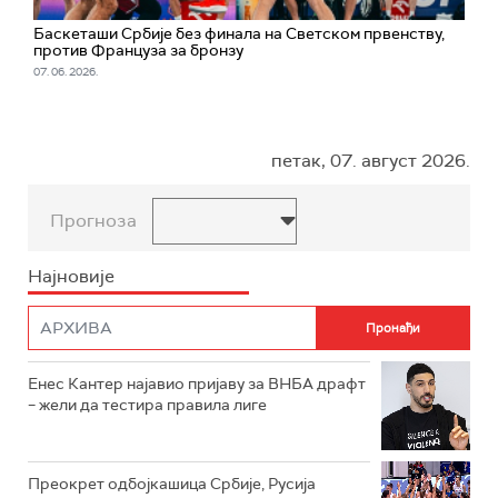
Баскеташи Србије без финала на Светском првенству,
против Француза за бронзу
07. 06. 2026.
петак, 07. август 2026.
Прогноза
Најновије
Енес Кантер најавио пријаву за ВНБА драфт
– жели да тестира правила лиге
Преокрет одбојкашица Србије, Русија