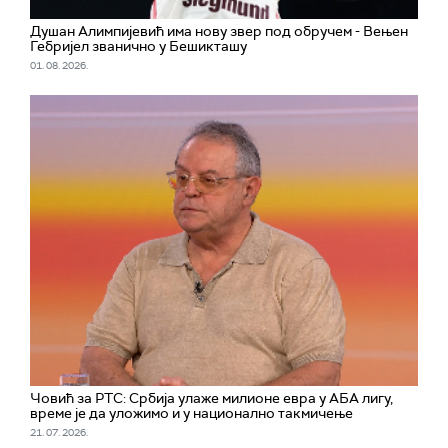
Душан Алимпијевић има нову звер под обручем - Вењен
Гебријел званично у Бешикташу
01. 08. 2026.
Човић за РТС: Србија улаже милионе евра у АБА лигу,
време је да уложимо и у национално такмичење
21. 07. 2026.