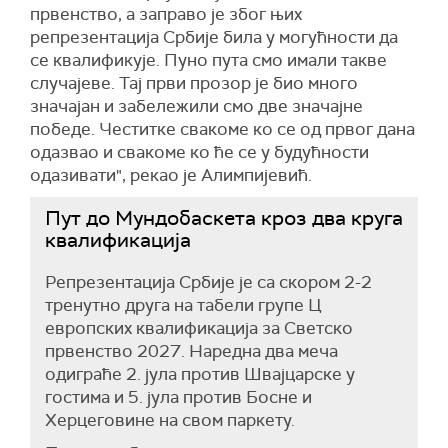
првенство, а заправо је због њих
репрезентација Србије била у могућности да
се квалификује. Пуно пута смо имали такве
случајеве. Тај први прозор је био много
значајан и забележили смо две значајне
победе. Честитке свакоме ко се од првог дана
одазвао и свакоме ко ће се у будућности
одазивати", рекао је Алимпијевић.
Пут до Мундобаскета кроз два круга
квалификација
Репрезентација Србије је са скором 2-2
тренутно друга на табели групе Ц
европских квалификација за Светско
првенство 2027. Наредна два меча
одиграће 2. јула против Швајцарске у
гостима и 5. јула против Босне и
Херцеговине на свом паркету.