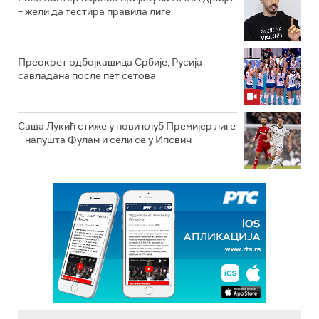
– жели да тестира правила лиге
Преокрет одбојкашица Србије, Русија
савладана после пет сетова
Саша Лукић стиже у нови клуб Премијер лиге
– напушта Фулам и сели се у Ипсвич