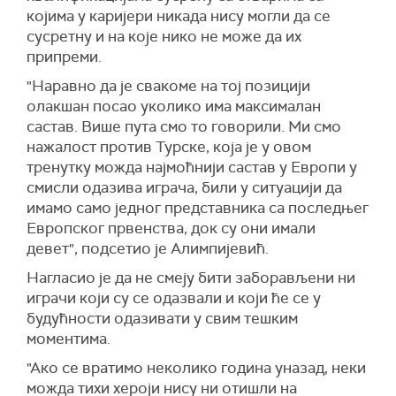
којима у каријери никада нису могли да се
сусретну и на које нико не може да их
припреми.
"Наравно да је свакоме на тој позицији
олакшан посао уколико има максималан
састав. Више пута смо то говорили. Ми смо
нажалост против Турске, која је у овом
тренутку можда најмоћнији састав у Европи у
смисли одазива играча, били у ситуацији да
имамо само једног представника са последњег
Европског првенства, док су они имали
девет", подсетио је Алимпијевић.
Нагласио је да не смеју бити заборављени ни
играчи који су се одазвали и који ће се у
будућности одазивати у свим тешким
моментима.
"Ако се вратимо неколико година уназад, неки
можда тихи хероји нису ни отишли на