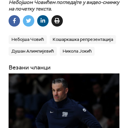
Небојшом Човићем погледајте у видео-снимку
на почетку текста.
Небојша Човић
Кошаркашка репрезентација
Душан Алимпијевић
Никола Јокић
Везани чланци