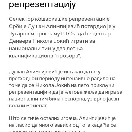
репрезентацију
Селектор кошаркашке репрезентације
Србије Душан Алимпијевић потврдио је у
Јутарњем програму РТС-а да ће центар
Денвера Никола Јокић играти за
национални тим у два летња
квалификациона "прозора".
Душан Алимпијевић је истакао да се у
претходном периоду интензивно радило на
томе да се Никола Јокић на лето прикључи
репрезентацији и да је његова жеља да игра за
национални тим била неспорна, уз врло јасан
вољни моменат.
Што се тиче осталих играча, Алимпијевић је
нагласио да много зависи од тога када ће се
завршити њихове локалне лиге.