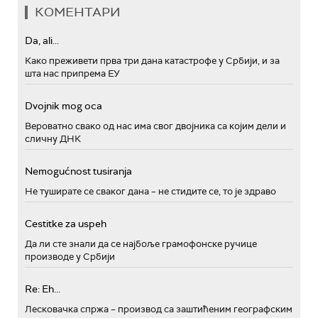
КОМЕНТАРИ
Da, ali...
Како преживети прва три дана катастрофе у Србији, и за
шта нас припрема ЕУ
Dvojnik mog oca
Вероватно свако од нас има свог двојника са којим дели и
сличну ДНК
Nemogućnost tusiranja
Не туширате се сваког дана – не стидите се, то је здраво
Cestitke za uspeh
Да ли сте знали да се најбоље грамофонске ручице
производе у Србији
Re: Eh...
Лесковачка спржа – производ са заштићеним географским