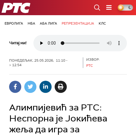
РТС
ЕВРОЛИГА
НБА
АБА ЛИГА
РЕПРЕЗЕНТАЦИЈА
КЛС
Читај ми!
ИЗВОР:
ПОНЕДЕЉАК, 25.05.2026, 11:10 -
> 12:54
РТС
Алимпијевић за РТС:
Неспорна је Јокићева
жеља да игра за