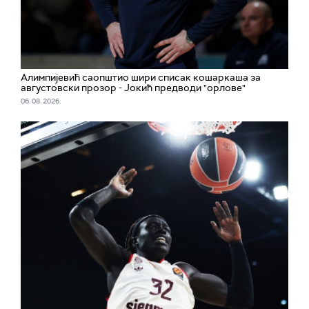
Алимпијевић саопштио шири списак кошаркаша за
августовски прозор - Јокић предводи "орлове"
06. 08. 2026.