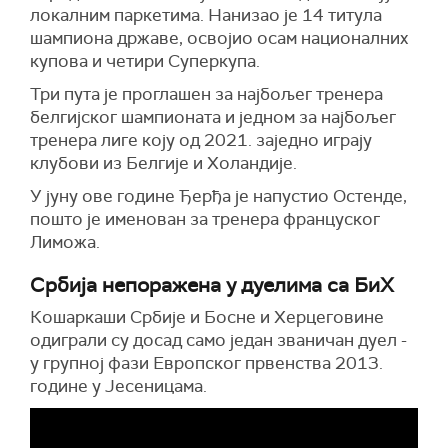
локалним паркетима. Нанизао је 14 титула
шампиона државе, освојио осам националних
купова и четири Суперкупа.
Три пута је проглашен за најбољег тренера
белгијског шампионата и једном за најбољег
тренера лиге коју од 2021. заједно играју
клубови из Белгије и Холандије.
У јуну ове године Ђерђа је напустио Остенде,
пошто је именован за тренера француског
Лиможа.
Србија непоражена у дуелима са БиХ
Кошаркаши Србије и Босне и Херцеговине
одиграли су досад само један званичан дуел -
у групној фази Европског првенства 2013.
године у Јесеницама.