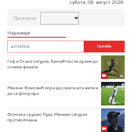
субота, 08. август 2026.
Прогноза
Најновије
Гоф и Осака сигурне, Бенчић после драме до
осмине финала
Мекени: Влаховић мора да схвати шта жели и
да се фокусира
Фонсека срушио Руда, Меншик сигуран
против Атмана