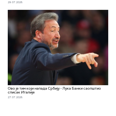
29. 07. 2026.
Ово је тим који напада Србију - Лука Банки саопштио
списак Италије
27. 07. 2026.