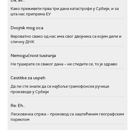
Како преживети прва три дана катастрофе у Србији, и за
шта нас припрема ЕУ
Dvojnik mog oca
Вероватно свако од нас има свог двојника са којим дели и
сличну ДНК
Nemogućnost tusiranja
Не туширате се сваког дана – не стидите се, то је здраво
Cestitke za uspeh
Да ли сте знали да се најбоље грамофонске ручице
производе у Србији
Re: Eh...
Лесковачка спржа – производ са заштићеним географским
пореклом