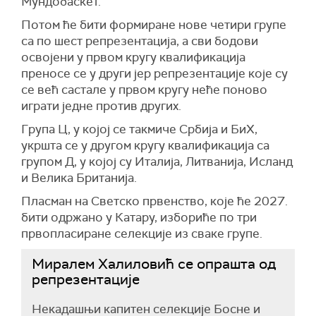
Мундобаскет.
Потом ће бити формиране нове четири групе
са по шест репрезентација, а сви бодови
освојени у првом кругу квалификација
преносе се у други јер репрезентације које су
се већ састале у првом кругу неће поново
играти једне против других.
Група Ц, у којој се такмиче Србија и БиХ,
укршта се у другом кругу квалификација са
групом Д, у којој су Италија, Литванија, Исланд
и Велика Британија.
Пласман на Светско првенство, које ће 2027.
бити одржано у Катару, избориће по три
првопласиране селекције из сваке групе.
Миралем Халиловић се опрашта од
репрезентације
Некадашњи капитен селекције Босне и