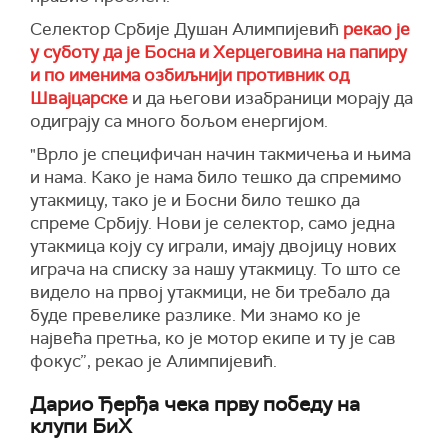
Селектор Србије Душан Алимпијевић
рекао је
у суботу да је Босна и Херцеговина на папиру
и по именима озбиљнији противник од
Швајцарске
и да његови изабраници морају да
одиграју са много бољом енергијом.
"Врло је специфичан начин такмичења и њима
и нама. Како је нама било тешко да спремимо
утакмицу, тако је и Босни било тешко да
спреме Србију. Нови је селектор, само једна
утакмица коју су играли, имају двојицу нових
играча на списку за нашу утакмицу. То што се
видело на првој утакмици, не би требало да
буде превелике разлике. Ми знамо ко је
највећа претња, ко је мотор екипе и ту је сав
фокус”, рекао је Алимпијевић.
Дарио Ђерђа чека прву победу на
клупи БиХ