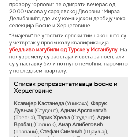
прозору "орлови" ће одиграти вечерас од
20.00 часова у сарајевској Дворани "Мирза
Делибашић", где их у комшијском дербију чека
селекција Босне и Херцеговине.
"Змајеви" ће угостити српски тим након што су
у четвртак у првом колу квалификација
убедљиво изгубили од Турске у Истанбулу
. На
полувремену су заостајали свега за поен, али
су у наставку били потпуно немоћни, нарочито
у последњем кварталу.
Списак репрезентативаца Босне и
Херцеговине
Ксавијер Кастанеда
(Уникаха),
Фарук
Дувњак
(Студент),
Аднан Арсланагић
(Трепча),
Тарик Хреља
(Студент),
Адин
Врабац
(Солнок),
Амар Алибеговић
(Трапани),
Стефан Симанић
(Шјауљај),