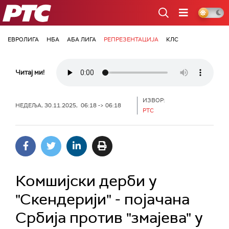
РТС
ЕВРОЛИГА
НБА
АБА ЛИГА
РЕПРЕЗЕНТАЦИЈА
КЛС
Читај ми!
ИЗВОР:
НЕДЕЉА, 30.11.2025, 06:18 -> 06:18
РТС
Комшијски дерби у
"Скендерији" - појачана
Србија против "змајева" у