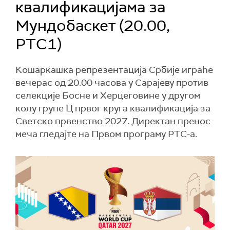
квалификацијама за
Мундобаскет (20.00,
РТС1)
Кошаркашка репрезентација Србије играће
вечерас од 20.00 часова у Сарајеву против
селекције Босне и Херцеговине у другом
колу групе Ц првог круга квалификација за
Светско првенство 2027. Директан пренос
меча гледајте на Првом програму РТС-а.