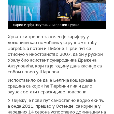
Дарио Ђерђа на утакмици против Турске
Хрватски тренер започео је каријеру у
домовини као помоћник у стручном штабу
Загреба, а потом и Цибоне. Први пут се
отиснуо у иностранство 2007. да би у руском
Уралу био асистент сународника Дражена
Анзуловића, који га је годину дана касније са
собом повео у Шарлроа.
Испоставило се да је Белгија кошаркашка
средина са којом ће Ђерђини лик и дело
заувек остати нераскидиво повезани.
У Лијежу је први пут самостално водио екипу,
а онда 2011. прешао у Остенде, са којим је у
наредних 14 сезона успоставио доминацију на