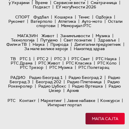
|
|
|
|
у Украјини
Време
Сервисне вести
Сматрачница
|
Подкаст
ЕУ могућности 2026
|
|
|
|
СПОРТ
Фудбал
Кошарка
Тенис
Одбојка
|
|
|
|
Рукомет
Ватерполо
Атлетика
Ауто-мото
Остали
|
спортови
Меморијал РТС
|
|
|
МАГАЗИН
Живот
Занимљивости
Музика
|
|
|
|
Технологијa
Путујемо
Свет познатих
Здравље
|
|
|
|
Филм и ТВ
Наука
Природа
Дигитални предузетник
|
За мале велике хероје
Наизглед здрав
|
|
|
|
|
ТВ
РТС 1
РТС 2
РТС 3
РТС Свет
РТС Наука
|
|
|
|
РТС Драма
РТС Живот
РТС Класика
РТС Коло
|
|
РТС Трезор
РТС Музика
РТС Полетарац
|
|
РАДИО
Радио Београд 1
Радио Београд 2
Радио
|
|
|
Београд 3
Београд 202
Радио Плетеница
Радио
|
|
|
Рокенролер
Радио Џубокс
Радио Вртешка
Радио
|
Џезер
Архив
|
|
|
|
РТС
Контакт
Маркетинг
Јавне набавке
Конкурси
Интернет портал
МАПА САЈТА