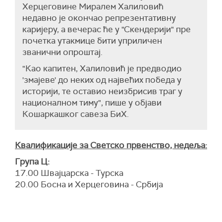
Херцеговине Миралем Халиловић
недавно је окончао репрезентативну
каријеру, а вечерас ће у "Скендерији" пре
почетка утакмице бити уприличен
званични опроштај.
"Као капитен, Халиловић је предводио
'змајеве' до неких од највећих победа у
историји, те оставио неизбрисив траг у
националном тиму", пише у објави
Кошаркашког савеза БиХ.
Квалификације за Светско првенство, недеља:
Група Ц:
17.00 Швајцарска - Турска
20.00 Босна и Херцеговина - Србија