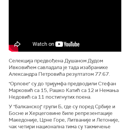
Селекција предвођена Душаном Дудом
Ивковићем савладала је тада изабранике
Александра Петровића резултатом 77:67.
"Орлове" су до тријумфа предводили Стефан
Марковић са 15, Рашко Катић са 12 и Немања
Недовић са 11 постигнутих поена.
У "балканској" групи Б, где су поред Србије и
Босне и Херцеговине биле репрезентације
Македоније, Црне Горе, Литваније и Летоније,
чак четири национална тима су такмичење