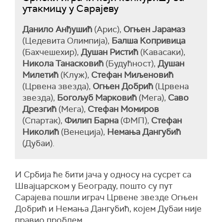
утакмицу у Сарајеву
Данило Анђушић
(Арис),
Огњен Јарамаз
(Цедевита Олимпија),
Балша Копривица
(Бахчешехир),
Душан Ристић
(Кавасаки),
Никола Танасковић
(Будућност),
Душан
Милетић
(Клуж),
Стефан Миљеновић
(Црвена звезда),
Огњен Добрић
(Црвена
звезда),
Богољуб Марковић
(Мега),
Саво
Дрезгић
(Мега),
Стефан Момиров
(Спартак),
Филип Барна
(ФМП),
Стефан
Николић
(Венеција),
Немања Дангубић
(Дубаи).
И Србија ће бити јача у односу на сусрет са
Швајцарском у Београду, пошто су пут
Сарајева пошли играч Црвене звезде Огњен
Добрић и Немања Дангубић, којем Дубаи није
правио проблем.