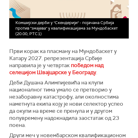
Комшијски дерби у "Скендерији" - појачана Србија
против "змајева" у квалификацијама за Мундобаскет
(20.00, РТС1)
Први корак ка пласману на Мундобаскет у
Катару 2027. репрезентација Србије
направила је у четвртак
победом над
селецијом Швајцарске у Београду
.
Деби Душана Алимпијевића на клупи
националног тима умало се претворио у
незаборавну катастрофу, али околностима
наметнута екипа коју је нови селектор успео
да окупи на време се пренула и у другом
полувремену надокнадила заостатак од 23
поена.
Други меч у новембарском квалификационом