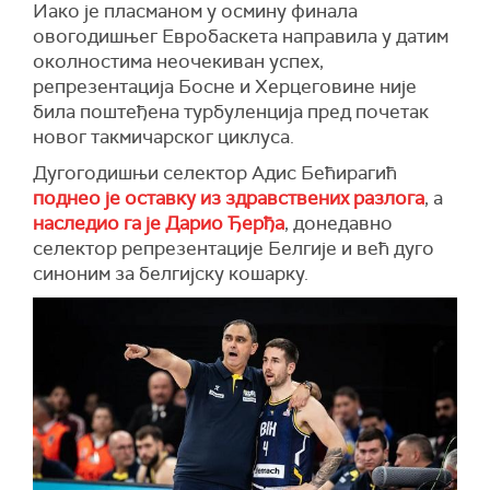
Иако је пласманом у осмину финала
овогодишњег Евробаскета направила у датим
околностима неочекиван успех,
репрезентација Босне и Херцеговине није
била поштеђена турбуленција пред почетак
новог такмичарског циклуса.
Дугогодишњи селектор Адис Бећирагић
поднео је оставку из здравствених разлога
, а
наследио га је Дарио Ђерђа
, донедавно
селектор репрезентације Белгије и већ дуго
синоним за белгијску кошарку.