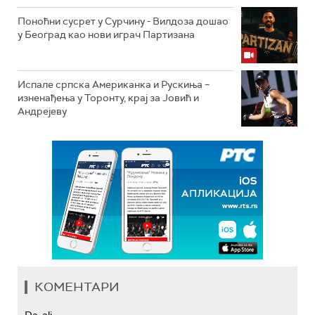
Поноћни сусрет у Сурчину - Вилдоза дошао
у Београд као нови играч Партизана
Испале српска Американка и Рускиња –
изненађења у Торонту, крај за Јовић и
Андрејеву
КОМЕНТАРИ
Da, ali...