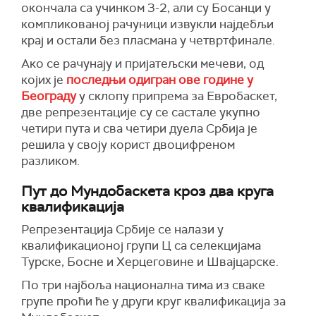
окончала са учинком 3-2, али су Босанци у
компликованој рачуници извукли најдебљи
крај и остали без пласмана у четвртфинале.
Ако се рачунају и пријатељски мечеви, од
којих је
последњи одигран ове године у
Београду
у склопу припрема за Евробаскет,
две репрезентације су се састале укупно
четири пута и сва четири дуела Србија је
решила у своју корист двоцифреном
разликом.
Пут до Мундобаскета кроз два круга
квалификација
Репрезентација Србије се налази у
квалификационој групи Ц са селекцијама
Турске, Босне и Херцеговине и Швајцарске.
По три најбоља национална тима из сваке
групе проћи ће у други круг квалификација за