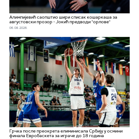
Алимпијевић саопштио шири списак кошаркаша за
августовски прозор - Јокић предводи "орлове"
06. 08. 2026.
Грчка после преокрета елиминисала Србију у осмини
финала Евробаскета за играче до 18 година