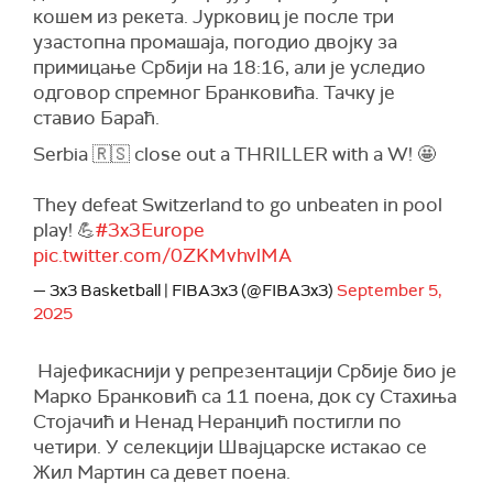
кошем из рекета. Јурковиц је после три
узастопна промашаја, погодио двојку за
примицање Србији на 18:16, али је уследио
одговор спремног Бранковића. Тачку је
ставио Бараћ.
Serbia 🇷🇸 close out a THRILLER with a W! 🤩
They defeat Switzerland to go unbeaten in pool
play! 💪
#3x3Europe
pic.twitter.com/0ZKMvhvlMA
— 3x3 Basketball | FIBA3x3 (@FIBA3x3)
September 5,
2025
Најефикаснији у репрезентацији Србије био је
Марко Бранковић са 11 поена, док су Стахиња
Стојачић и Ненад Неранџић постигли по
четири. У селекцији Швајцарске истакао се
Жил Мартин са девет поена.