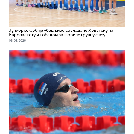
Јуниорке Србије убедљиво савладале Хрватску на
Евробаскету и победом затвориле групну фазу
03. 08. 2026.