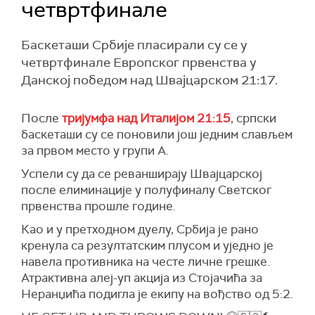
четвртфинале
Баскеташи Србије пласирали су се у
четвртфинале Европског првенства у
Данској победом над Швајцарском 21:17.
После
тријумфа над Италијом 21:15
, српски
баскеташи су се поновили још једним слављем
за првом место у групи А.
Успели су да се реванширају Швајцарској
после елиминације у полуфиналу Светског
првенства прошле године.
Као и у претходном дуелу, Србија је рано
кренула са резултатским плусом и уједно је
навела противника на честе личне грешке.
Атрактивна алеј-уп акција из Стојачића за
Неранџића подигла је екипу на вођство од 5:2.