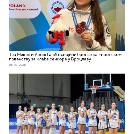
Теа Микец и Урош Гајић освојили бронзе на Европском
првенству за млађе сениоре у Вроцлаву
06. 08. 2026.