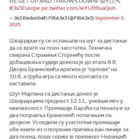
HE GET UP AND THROWS DOWN! 😤🇷🇸🔨
#3x3Europe
pic.twitter.com/wYU99uaQoh
— 3x3 Basketball | FIBA3x3 (@FIBA3x3)
September 5,
2025
Швајцарци су се ослањали на шут за дистанце
да се врате на поен заостатка. Техничка
свирана Страхињи Стојачићу после
добацивања судији довела је до егала 8:8.
Двојка Бранковића вратила је "орлове" на
10:8, а груба игра са много контакта се
наставила.
Шут Мартина са дистанце донео је
Швајцарцима предност 12:11, уневши меч у
неизвесност. Промашаје Бараћа са пенала и за
два поправља Бранковић полагањем па
двојком. Уследили су узастопни промашаји
обе екипе из отворених прилика ван линије за
два поена, лошу серију је прекинуо Неранџић