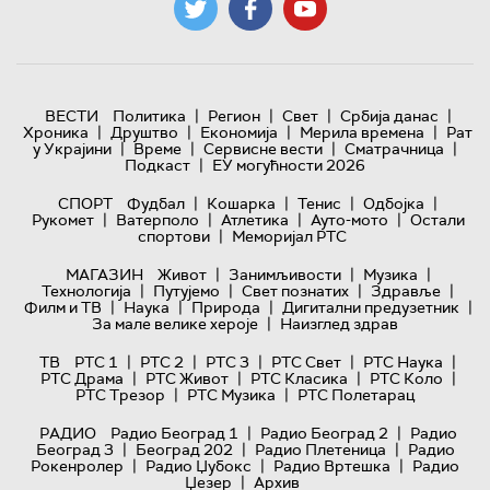
|
|
|
|
ВЕСТИ
Политика
Регион
Свет
Србија данас
|
|
|
|
Хроника
Друштво
Економија
Мерила времена
Рат
|
|
|
|
у Украјини
Време
Сервисне вести
Сматрачница
|
Подкаст
ЕУ могућности 2026
|
|
|
|
СПОРТ
Фудбал
Кошарка
Тенис
Одбојка
|
|
|
|
Рукомет
Ватерполо
Атлетика
Ауто-мото
Остали
|
спортови
Меморијал РТС
|
|
|
МАГАЗИН
Живот
Занимљивости
Музика
|
|
|
|
Технологијa
Путујемо
Свет познатих
Здравље
|
|
|
|
Филм и ТВ
Наука
Природа
Дигитални предузетник
|
За мале велике хероје
Наизглед здрав
|
|
|
|
|
ТВ
РТС 1
РТС 2
РТС 3
РТС Свет
РТС Наука
|
|
|
|
РТС Драма
РТС Живот
РТС Класика
РТС Коло
|
|
РТС Трезор
РТС Музика
РТС Полетарац
|
|
РАДИО
Радио Београд 1
Радио Београд 2
Радио
|
|
|
Београд 3
Београд 202
Радио Плетеница
Радио
|
|
|
Рокенролер
Радио Џубокс
Радио Вртешка
Радио
|
Џезер
Архив