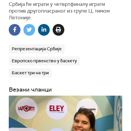
Србија ће играти у четвртфиналу играти
против другопласраног из групе Ц, тимом
Летоније.
Репрезентација Србије
Европско првенство у баскету
Баскет три на три
Везани чланци