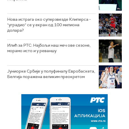
Нова истрага око суперзвезде Клиперса -
"уградио" се у екран од 100 милиона
долара?
Илић за РТС: Најбољи наш меч ове сезоне,
морамо исто и у реваншу
Јуниорке Србије у полуфиналу Евробаскета,
Белгија поражена великим преокретом