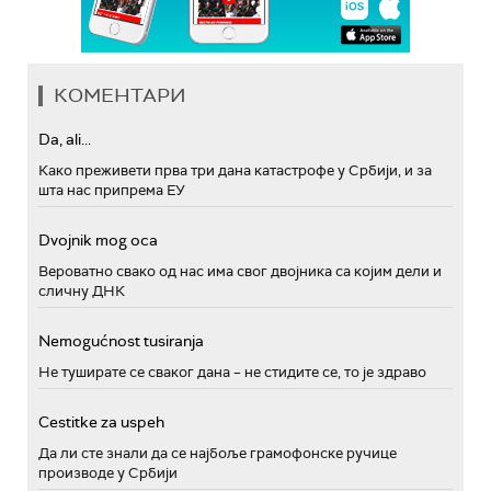
КОМЕНТАРИ
Da, ali...
Како преживети прва три дана катастрофе у Србији, и за
шта нас припрема ЕУ
Dvojnik mog oca
Вероватно свако од нас има свог двојника са којим дели и
сличну ДНК
Nemogućnost tusiranja
Не туширате се сваког дана – не стидите се, то је здраво
Cestitke za uspeh
Да ли сте знали да се најбоље грамофонске ручице
производе у Србији