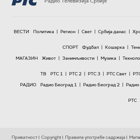
Радио Телевизија Србије
|
|
|
|
ВЕСТИ
Политика
Регион
Свет
Србија данас
Хр
|
|
СПОРТ
Фудбал
Кошарка
Тен
|
|
|
МАГАЗИН
Живот
Занимљивости
Музика
Техноло
|
|
|
|
ТВ
РТС 1
РТС 2
РТС 3
РТС Свет
РТ
|
|
РАДИО
Радио Београд 1
Радио Београд 2
Радио
РТС
Приватност
Copyright
Правила употребе садржаја
Мапа
|
|
|