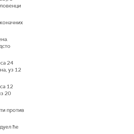
Словенци
 коначних
ена.
дсто
 са 24
на, уз 12
 са 12
из 20
ати против
 дуел ће