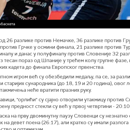
обаскета
од 26 разлике против Немачке, 36 разлике против Гру
против Грчке у осмини финала, 21 разлике против Ту
иналу и данас у полуфиналу против Словеније 32 разл
 уз тесан пораз од Шпаније у трећем колу групне фазе,
ких кадета до финала Европског првенства.
ном игром већ су обезбедили медаљу, па се, за разли
и старијих сународника (до 18, 19 и 20 година), овог л
такмичења неће вратити празних руку.
авици, "орлићи" су сјајно отворили утакмицу против С
ну предност стекли су већ у првој четвртини - 20:10
аска на прву двоминутну паузу Словенци су незнатно
к на девет поена (26:17), али кратко су имали разлога
ство и оптимизам.