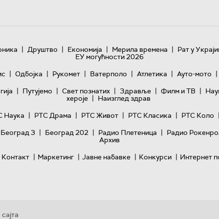
|
|
|
|
оника
Друштво
Економија
Мерила времена
Рат у Украји
ЕУ могућности 2026
|
|
|
|
|
|
ис
Одбојка
Рукомет
Ватерполо
Атлетика
Ауто-мото
|
|
|
|
|
гијa
Путујемо
Свет познатих
Здравље
Филм и ТВ
Нау
|
хероје
Наизглед здрав
|
|
|
|
С Наука
РТС Драма
РТС Живот
РТС Класика
РТС Коло
|
|
|
 Београд 3
Београд 202
Радио Плетеница
Радио Рокенро
Архив
|
|
|
|
Контакт
Маркетинг
Јавне набавке
Конкурси
Интернет п
 сајта