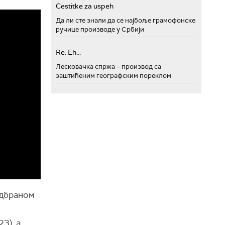
Cestitke za uspeh
Да ли сте знали да се најбоље грамофонске
ручице производе у Србији
Re: Eh...
Лесковачка спржа – производ са
заштићеним географским пореклом
одбраном
3), а