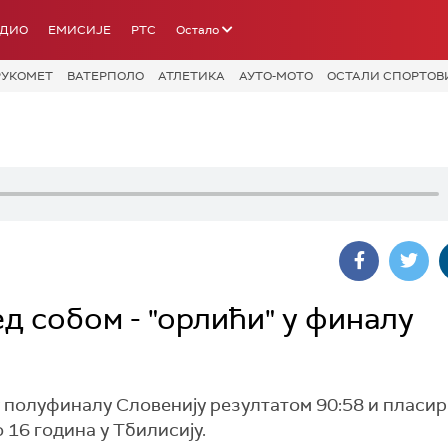
АДИО
ЕМИСИЈЕ
РТС
Остало
РУКОМЕТ
ВАТЕРПОЛО
АТЛЕТИКА
АУТО-МОТО
ОСТАЛИ СПОРТОВ
д собом - "орлићи" у финалу
у полуфиналу Словенију резултатом 90:58 и пласир
16 година у Тбилисију.