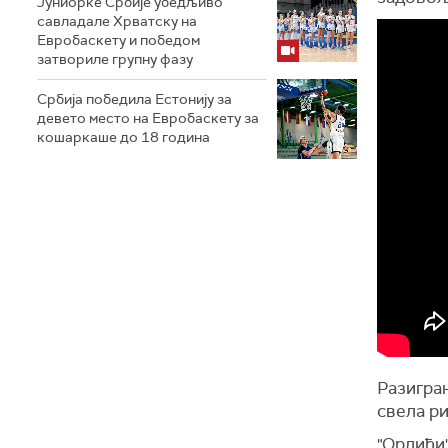
Јуниорке Србије убедљиво
савладале Хрватску на
Евробаскету и победом
затвориле групну фазу
Србија победила Естонију за
девето место на Евробаскету за
кошаркаше до 18 година
Разигран
свела ри
"Орлићи"