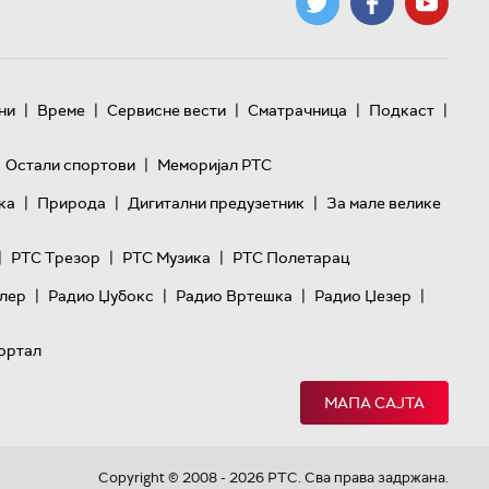
|
|
|
|
|
ни
Време
Сервисне вести
Сматрачница
Подкаст
|
Остали спортови
Меморијал РТС
|
|
|
ка
Природа
Дигитални предузетник
За мале велике
|
|
|
РТС Трезор
РТС Музика
РТС Полетарац
|
|
|
|
лер
Радио Џубокс
Радио Вртешка
Радио Џезер
ортал
МАПА САЈТА
Copyright © 2008 - 2026 РТС. Сва права задржана.