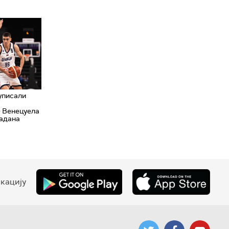
уписали
- Венецуела
адана
кацију