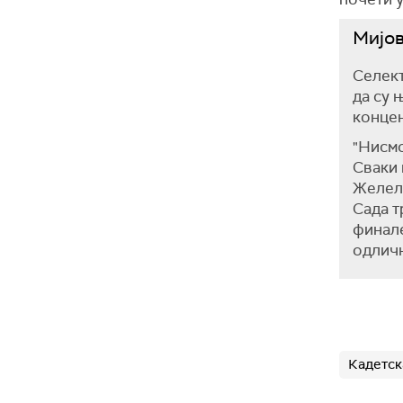
Мијов
Селект
да су 
концен
"Нисмо
Сваки 
Желели
Сада т
финале
одличн
Кадетск