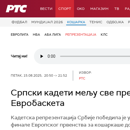
РТС
ВЕСТИ
СПОРТ
OKO
МАГАЗИН
ТВ
Р
ФУДБАЛ
МУНДИЈАЛ 2026
КОШАРКА
ТЕНИС
ОДБОЈКА
ЕВРОЛИГА
НБА
АБА ЛИГА
РЕПРЕЗЕНТАЦИЈА
КЛС
Читај ми!
ИЗВОР:
ПЕТАК, 15.08.2025, 20:50 -> 21:52
РТС
Српски кадети мељу све пре
Евробаскета
Кадетска репрезентација Србије победила је 
финале Европског првенства за кошаркаше до 