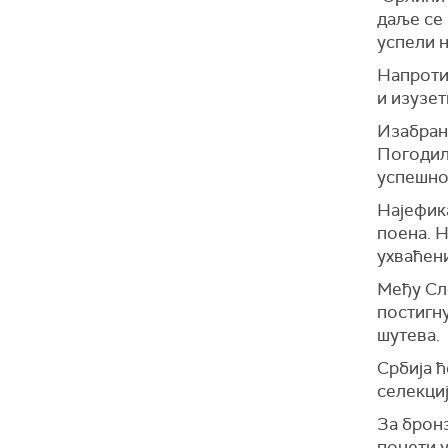
даље се
успели н
Напроти
и изузет
Изабран
Погодили
успешно
Најефика
поена. Н
ухваћени
Међу Сло
постигну
шутева.
Србија ћ
селекциј
За бронз
почети у