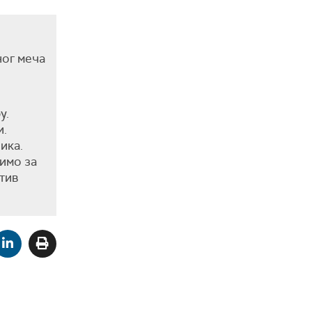
ног меча
у.
и.
ика.
имо за
отив