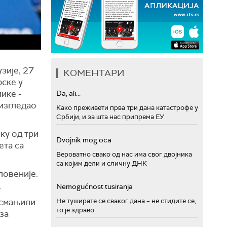
зије, 27
КОМЕНТАРИ
рске у
ике -
Da, ali...
 изгледао
Како преживети прва три дана катастрофе у
Србији, и за шта нас припрема ЕУ
ку од три
Dvojnik mog oca
ета са
Вероватно свако од нас има свог двојника
са којим дели и сличну ДНК
ловеније.
.
Nemogućnost tusiranja
Не туширате се сваког дана – не стидите се,
 смањили
то је здраво
 за