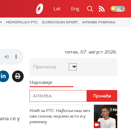
Lat
Eng
И
МЕМОРИЈАЛ РТС
EUROVISION SPORT
АРХИВА РУБРИКА
петак, 07. август 2026.
Прогноза
Најновије
Илић за РТС: Најбољи наш меч
ове сезоне, морамо исто и у
ала се у
реваншу