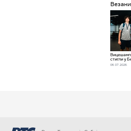
Везани
Вицешамп
стигли у 
06. 07. 2026.