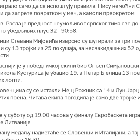
 играло само да се испоштују правила. Нису немоћни 
и да запрете повратком у меч, а камоли преокретом.
в. Расла је предност неумољивог српског тима све до
но убедљивих плус 32 - 90:58.
ици Стевана Мијовића изврсно су шутирали за три по
 су 13 тројки из 25 покушаја, за несвакидашњих 52 о
сти.
снији је у победничкој екипи био Огњен Симјановски
икола Кустурица је убацио 19, а Петар Бјелица 13 пое
х лопти.
венцима су се истакли Нејц Рожник са 14 и Лун Јарц
тих поена. Читава екипа погодила је само две тројке 
е у суботу од 19.00 часова у финалу Евробаскета игр
е Литваније.
ану медаљу надметаће се Словенци и Италијани, а тај
 суботу у 16.30.