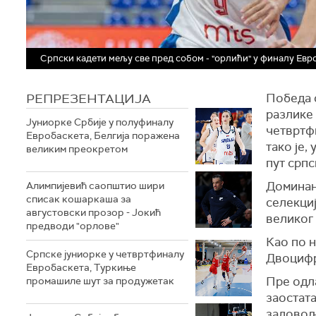
Српски кадети мељу све пред собом - "орлићи" у финалу Евр
РЕПРЕЗЕНТАЦИЈА
Победа 
разлике 
Јуниорке Србије у полуфиналу
четвртф
Евробаскета, Белгија поражена
тако је,
великим преокретом
пут српс
Доминант
Алимпијевић саопштио шири
списак кошаркаша за
селекциј
августовски прозор - Јокић
великог 
предводи "орлове"
Као по н
Српске јуниорке у четвртфиналу
Двоцифре
Евробаскета, Туркиње
Пре одл
промашиле шут за продужетак
заостата
задовољ