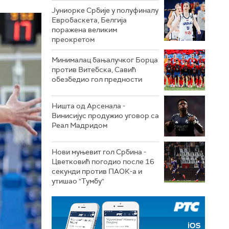
Јуниорке Србије у полуфиналу
Евробаскета, Белгија
поражена великим
преокретом
Минималац бањалучког Борца
против Витебска, Савић
обезбедио гол предности
Ништа од Арсенала -
Винисијус продужио уговор са
Реал Мадридом
Нови муњевит гол Србина -
Цветковић погодио после 16
секунди против ПАОК-а и
утишао "Тумбу"