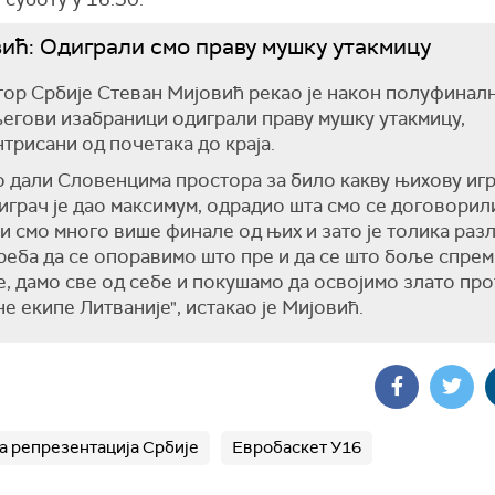
ић: Одиграли смо праву мушку утакмицу
ор Србије Стеван Мијовић рекао је након полуфинал
његови изабраници одиграли праву мушку утакмицу,
трисани од почетака до краја.
 дали Словенцима простора за било какву њихову игр
играч је дао максимум, одрадио шта смо се договорил
 смо много више финале од њих и зато је толика разл
реба да се опоравимо што пре и да се што боље спрем
, дамо све од себе и покушамо да освојимо злато пр
е екипе Литваније", истакао је Мијовић.
а репрезентација Србије
Евробаскет У16