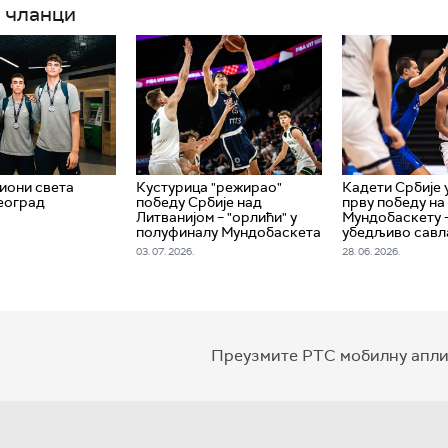
 чланци
иони света
Кустурица "режирао"
Кадети Србије 
Београд
победу Србије над
прву победу на
Литванијом – "орлићи" у
Мундобаскету 
полуфиналу Мундобаскета
убедљиво савл
03. 07. 2026.
28. 06. 2026.
Преузмите РТС мобилну апли