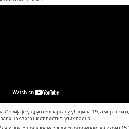
а Србија је у другом кварталу убацила 19, а чврстом 
вала на свега шест постигнутих поена.
 су у друго полувреме ушли са огромном залихом (45:2