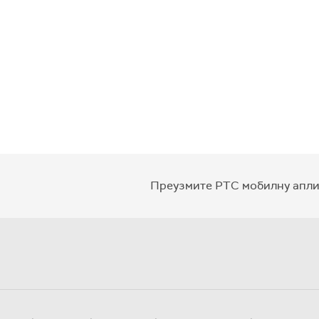
Преузмите РТС мобилну апли