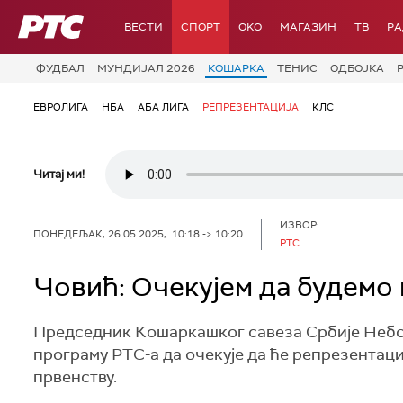
РТС
ВЕСТИ
СПОРТ
OKO
МАГАЗИН
ТВ
Р
ФУДБАЛ
МУНДИЈАЛ 2026
КОШАРКА
ТЕНИС
ОДБОЈКА
ЕВРОЛИГА
НБА
АБА ЛИГА
РЕПРЕЗЕНТАЦИЈА
КЛС
Читај ми!
ИЗВОР:
ПОНЕДЕЉАК, 26.05.2025, 10:18 -> 10:20
РТС
Човић: Очекујем да будемо
Председник Кошаркашког савеза Србије Небој
програму РТС-а да очекује да ће репрезента
првенству.