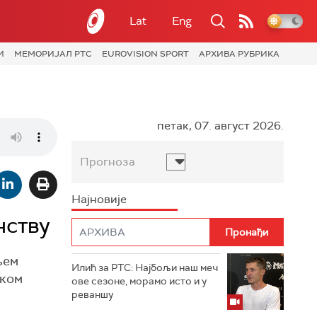
Lat
Eng
И
МЕМОРИЈАЛ РТС
EUROVISION SPORT
АРХИВА РУБРИКА
петак, 07. август 2026.
Прогноза
Најновије
нству
њем
Илић за РТС: Најбољи наш меч
ском
ове сезоне, морамо исто и у
реваншу