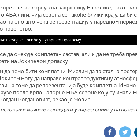
 пре свега осврнуо на завршницу Евролиге, након чег
о АБА лиги, чија сезона се такође ближи крају, да би с
о на оно што чека репрезентацију у наредном периоду
о првенство.
ње Небојше Човића у Јутарњем програму
се да очекује комплетан састав, али и да не треба пр
рати на Јокићевом доласку.
м да ћемо бити комплетни. Мислим да та стална прете
 Јокићем могу да направе контрапродуктивну атмосфе
ви на томе да репрезентација буде комплетна. Имамо 
паузе после врло напорне НБА сезоне коју су имали 
Богдан Богдановић", рекао је Човић.
остовање можете погледати у видео снимку на почетк