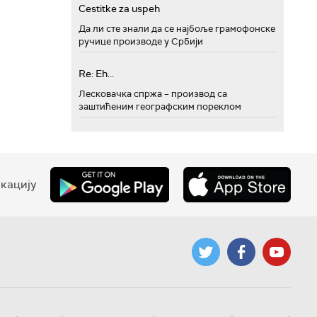
Cestitke za uspeh
Да ли сте знали да се најбоље грамофонске
ручице производе у Србији
Re: Eh...
Лесковачка спржа – производ са
заштићеним географским пореклом
кацију