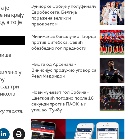
Јуниорке Србије у полуфиналу
а је
Евробаскета, Белгија
е на крају
поражена великим
, а то је
преокретом
Минималац бањалучког Борца
против Витебска, Савић
обезбедио гол предности
евише
Ништа од Арсенала -
Винисијус продужио уговор са
ривања у
Реал Мадридом
ру.
сад три
Нови муњевит гол Србина -
Никола
Цветковић погодио после 16
секунди против ПАОК-а и
утишао "Тумбу"
у тескта.