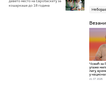
девето место на Евробаскету за
кошаркаше до 18 година
Небојш
Везани
Човић за 
улаже мил
лигу, врем
у национа
21. 07. 2026.