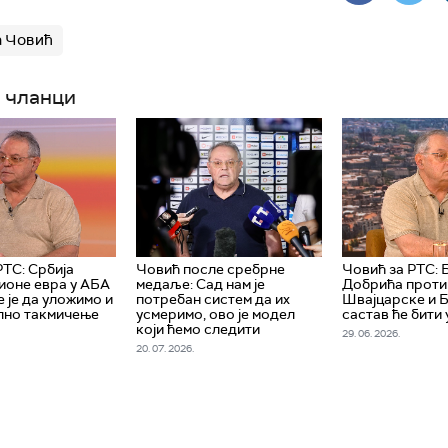
а Човић
 чланци
РТС: Србија
Човић после сребрне
Човић за РТС: 
ионе евра у АБА
медаље: Сад нам је
Добрића проти
е је да уложимо и
потребан систем да их
Швајцарске и Б
лно такмичење
усмеримо, ово је модел
састав ће бити 
који ћемо следити
29. 06. 2026.
20. 07. 2026.