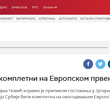
АДИО
ЕМИСИЈЕ
РТС
Остало
РУКОМЕТ
ВАТЕРПОЛО
АТЛЕТИКА
АУТО-МОТО
ОСТАЛИ СПОРТОВ
 комплетни на Европском прве
ша Човић изјавио је приликом гостовања у Јутар
ција Србије бити комплетна на овогодишњем Европ