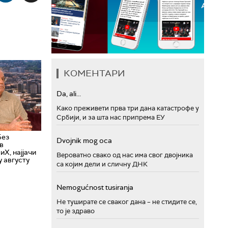
КОМЕНТАРИ
Da, ali...
Како преживети прва три дана катастрофе у
Србији, и за шта нас припрема ЕУ
Без
Dvojnik mog oca
в
иХ, најјачи
Вероватно свако од нас има свог двојника
у августу
са којим дели и сличну ДНК
Nemogućnost tusiranja
Не туширате се сваког дана – не стидите се,
то је здраво