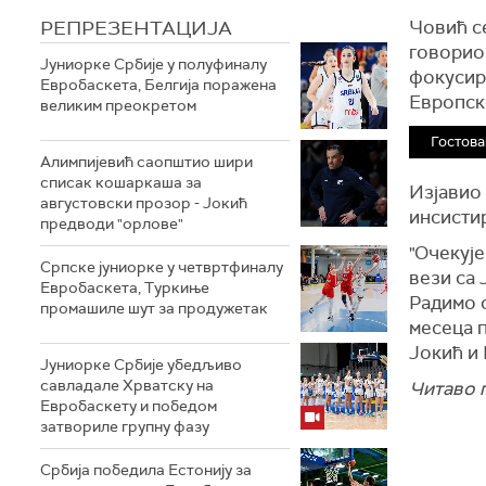
РЕПРЕЗЕНТАЦИЈА
Човић се
говорио 
Јуниорке Србије у полуфиналу
фокусира
Евробаскета, Белгија поражена
Европск
великим преокретом
Гостова
Алимпијевић саопштио шири
списак кошаркаша за
Изјавио 
августовски прозор - Јокић
инсисти
предводи "орлове"
"Очекује
Српске јуниорке у четвртфиналу
вези са
Евробаскета, Туркиње
Радимо с
промашиле шут за продужетак
месеца 
Јокић и 
Јуниорке Србије убедљиво
савладале Хрватску на
Читаво г
Евробаскету и победом
затвориле групну фазу
Србија победила Естонију за