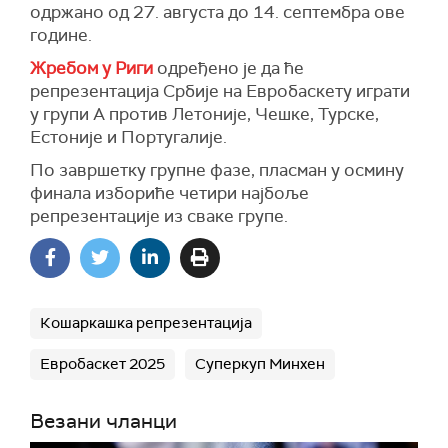
одржано од 27. августа до 14. септембра ове
године.
Жребом у Риги
одређено је да ће
репрезентација Србије на Евробаскету играти
у групи А против Летоније, Чешке, Турске,
Естоније и Португалије.
По завршетку групне фазе, пласман у осмину
финала избориће четири најбоље
репрезентације из сваке групе.
Кошаркашка репрезентација
Евробаскет 2025
Суперкуп Минхен
Везани чланци