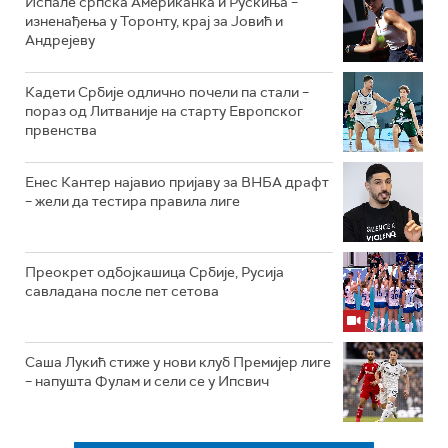
Испале српска Американка и Рускиња –
изненађења у Торонту, крај за Јовић и
Андрејеву
Кадети Србије одлично почели па стали –
пораз од Литваније на старту Европског
првенства
Енес Кантер најавио пријаву за ВНБА драфт
– жели да тестира правила лиге
Преокрет одбојкашица Србије, Русија
савладана после пет сетова
Саша Лукић стиже у нови клуб Премијер лиге
– напушта Фулам и сели се у Ипсвич