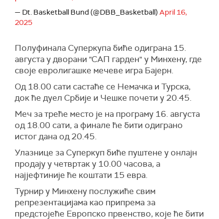
— Dt. Basketball Bund (@DBB_Basketball)
April 16,
2025
Полуфинала Суперкупа биће одиграна 15.
августа у дворани "САП гарден" у Минхену, где
своје евролигашке мечеве игра Бајерн.
Од 18.00 сати састаће се Немачка и Турска,
док ће дуел Србије и Чешке почети у 20.45.
Меч за треће место је на програму 16. августа
од 18.00 сати, а финале ће бити одиграно
истог дана од 20.45.
Улазнице за Суперкуп биће пуштене у онлајн
продају у четвртак у 10.00 часова, а
најјефтиније ће коштати 15 евра.
Турнир у Минхену послужиће свим
репрезентацијама као припрема за
предстојеће Европско првенство, које ће бити