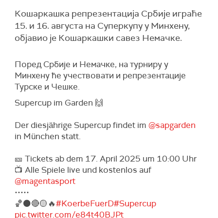
Кошаркашка репрезентација Србије играће
15. и 16. августа на Суперкупу у Минхену,
објавио је Кошаркашки савез Немачке.
Поред Србије и Немачке, на турниру у
Минхену ће учествовати и репрезентације
Турске и Чешке.
Supercup im Garden 🙌
Der diesjährige Supercup findet im
@sapgarden
in München statt.
🎫 Tickets ab dem 17. April 2025 um 10:00 Uhr
📺 Alle Spiele live und kostenlos auf
@magentasport
•••••
🏀⚫️🔴🟡🔥
#KoerbeFuerD
#Supercup
pic.twitter.com/e84t40BJPt