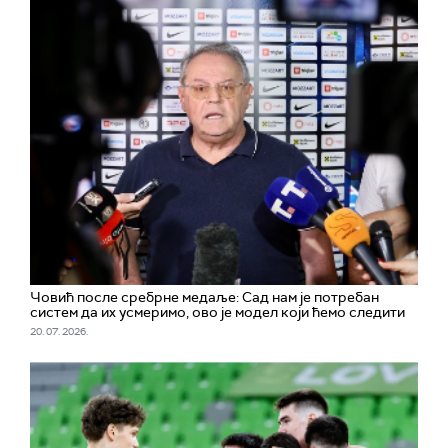
Човић после сребрне медаље: Сад нам је потребан
систем да их усмеримо, ово је модел који ћемо следити
20. 07. 2026.