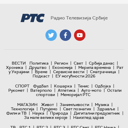
Радио Телевизија Србије
|
|
|
|
ВЕСТИ
Политика
Регион
Свет
Србија данас
|
|
|
|
Хроника
Друштво
Економија
Мерила времена
Рат
|
|
|
|
у Украјини
Време
Сервисне вести
Сматрачница
|
Подкаст
ЕУ могућности 2026
|
|
|
|
СПОРТ
Фудбал
Кошарка
Тенис
Одбојка
|
|
|
|
Рукомет
Ватерполо
Атлетика
Ауто-мото
Остали
|
спортови
Меморијал РТС
|
|
|
МАГАЗИН
Живот
Занимљивости
Музика
|
|
|
|
Технологијa
Путујемо
Свет познатих
Здравље
|
|
|
|
Филм и ТВ
Наука
Природа
Дигитални предузетник
|
За мале велике хероје
Наизглед здрав
|
|
|
|
|
ТВ
РТС 1
РТС 2
РТС 3
РТС Свет
РТС Наука