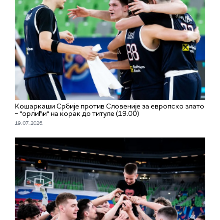
Кошаркаши Србије против Словеније за европско злато
– "орлићи" на корак до титуле (19.00)
19. 07. 2026.