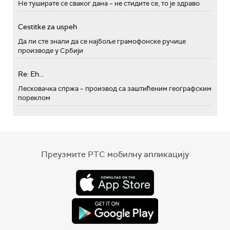
Не туширате се сваког дана – не стидите се, то је здраво
Cestitke za uspeh
Да ли сте знали да се најбоље грамофонске ручице
производе у Србији
Re: Eh...
Лесковачка спржа – производ са заштићеним географским
пореклом
Преузмите РТС мобилну апликацију