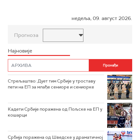
недеља, 09. август 2026.
Прогноза
Најновије
Стрељаштво: Дует тим Србије у троставу
пети на ЕП за млађе сениоре и сениорке
Кадети Србије поражена од Пољске на ЕП у
кошарци
Србија поражена од Шведске у драматичној