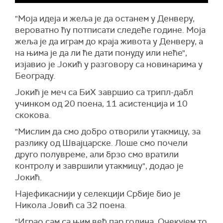
"Моја идеја и жеља је да останем у Денверу,
вероватно ћу потписати следеће године. Моја
жеља је да играм до краја живота у Денверу, а
на њима је да ли ће дати понуду или неће",
изјавио је Јокић у разговору са новинарима у
Београду.
Јокић је меч са БиХ завршио са трипл-дабл
учинком од 20 поена, 11 асистенција и 10
скокова.
"Мислим да смо добро отворили утакмицу, за
разлику од Швајцарске. Лоше смо почели
друго полувреме, али брзо смо вратили
контролу и завршили утакмицу", додао је
Јокић.
Најефикаснији у селекцији Србије био је
Никола Јовић са 32 поена.
"Играо сам са њим већ пар година. Очекујем то