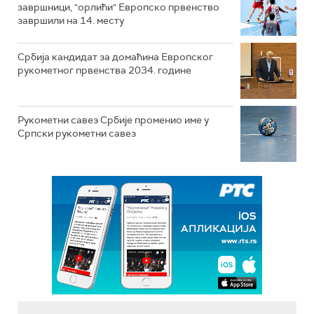
завршници, "орлићи" Европско првенство
завршили на 14. месту
Србија кандидат за домаћина Европског
рукометног првенства 2034. године
Рукометни савез Србије променио име у
Српски рукометни савез