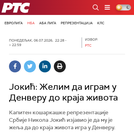
РТС
ЕВРОЛИГА
НБА
АБА ЛИГА
РЕПРЕЗЕНТАЦИЈА
КЛС
ИЗВОР:
ПОНЕДЕЉАК, 06.07.2026, 22:28 -
> 22:59
РТС
Јокић: Желим да играм у
Денверу до краја живота
Капитен кошаркашке репрезентације
Србије Никола Јокић изјавио је да му је
жеља да до краја живота игра у Денверу.