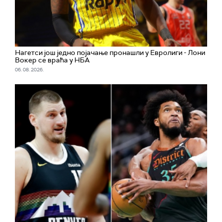
Нагетси још једно појачање пронашли у Евролиги - Лони
Вокер се враћа у НБА
06. 08. 2026.