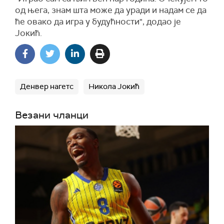
од њега, знам шта може да уради и надам се да
ће овако да игра у будућности", додао је
Јокић.
Денвер нагетс
Никола Јокић
Везани чланци