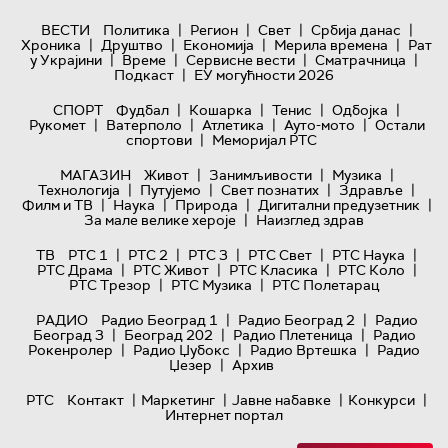
|
|
|
|
ВЕСТИ
Политика
Регион
Свет
Србија данас
|
|
|
|
Хроника
Друштво
Економија
Мерила времена
Рат
|
|
|
|
у Украјини
Време
Сервисне вести
Сматрачница
|
Подкаст
ЕУ могућности 2026
|
|
|
|
СПОРТ
Фудбал
Кошарка
Тенис
Одбојка
|
|
|
|
Рукомет
Ватерполо
Атлетика
Ауто-мото
Остали
|
спортови
Меморијал РТС
|
|
|
МАГАЗИН
Живот
Занимљивости
Музика
|
|
|
|
Технологијa
Путујемо
Свет познатих
Здравље
|
|
|
|
Филм и ТВ
Наука
Природа
Дигитални предузетник
|
За мале велике хероје
Наизглед здрав
|
|
|
|
|
ТВ
РТС 1
РТС 2
РТС 3
РТС Свет
РТС Наука
|
|
|
|
РТС Драма
РТС Живот
РТС Класика
РТС Коло
|
|
РТС Трезор
РТС Музика
РТС Полетарац
|
|
РАДИО
Радио Београд 1
Радио Београд 2
Радио
|
|
|
Београд 3
Београд 202
Радио Плетеница
Радио
|
|
|
Рокенролер
Радио Џубокс
Радио Вртешка
Радио
|
Џезер
Архив
|
|
|
|
РТС
Контакт
Маркетинг
Јавне набавке
Конкурси
Интернет портал