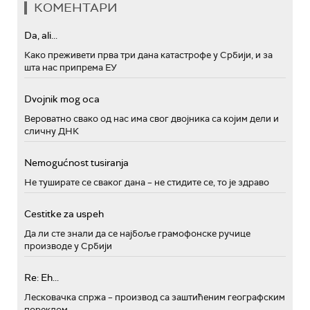
КОМЕНТАРИ
Da, ali...
Како преживети прва три дана катастрофе у Србији, и за
шта нас припрема ЕУ
Dvojnik mog oca
Вероватно свако од нас има свог двојника са којим дели и
сличну ДНК
Nemogućnost tusiranja
Не туширате се сваког дана – не стидите се, то је здраво
Cestitke za uspeh
Да ли сте знали да се најбоље грамофонске ручице
производе у Србији
Re: Eh...
Лесковачка спржа – производ са заштићеним географским
пореклом