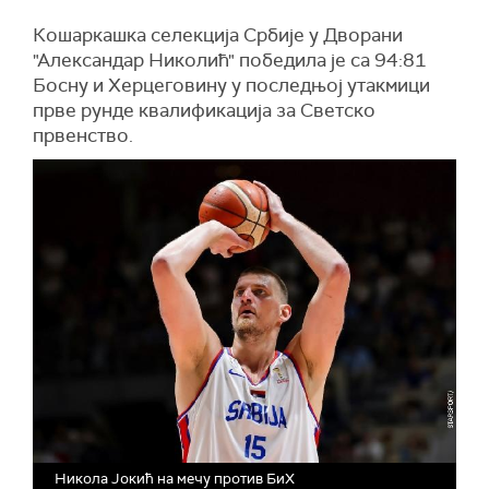
Кошаркашка селекција Србије у Дворани
"Александар Николић" победила је са 94:81
Босну и Херцеговину у последњој утакмици
прве рунде квалификација за Светско
првенство.
Никола Јокић на мечу против БиХ