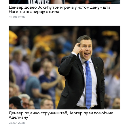
Денвер довео Јокићу три играча у истом дану – шта
Нагетси планирају с њима
05. 08. 2026.
Денвер појачао стручни штаб, Јергер први помоћник
Аделману
28. 07. 2026.