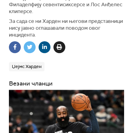
Филаделфију севентисиксерсе и Лос Анђелес
клиперсе.
За сада се ни Харден ни његови представници
нису јавно оглашавали поводом овог
инцидента.
Џејмс Харден
Везани чланци