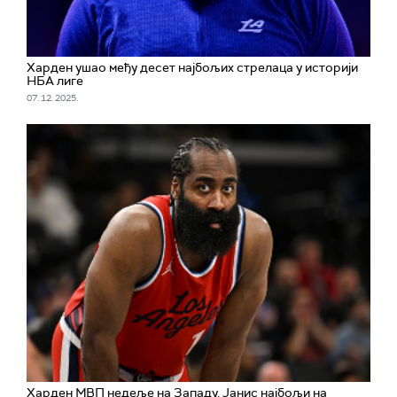
Харден ушао међу десет најбољих стрелаца у историји
НБА лиге
07. 12. 2025.
Харден МВП недеље на Западу, Јанис најбољи на