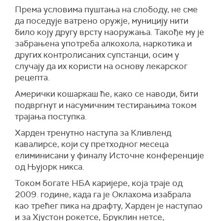
Према условима пуштања на слободу, не сме
да поседује ватрено оружје, муницију нити
било коју другу врсту наоружања. Такође му је
забрањена употреба алкохола, наркотика и
других контролисаних супстанци, осим у
случају да их користи на основу лекарског
рецепта.
Амерички кошаркаш ће, како се наводи, бити
подвргнут и насумичним тестирањима током
трајања поступка.
Харден тренутно наступа за Кливленд
кавалирсе, који су претходног месеца
елиминисани у финалу Источне конференције
од Њујорк никса.
Током богате НБА каријере, која траје од
2009. године, када га је Оклахома изабрала
као трећег пика на драфту, Харден је наступао
и за Хјустон рокетсе, Бруклин нетсе,