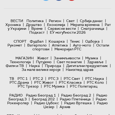
|
|
|
|
ВЕСТИ
Политика
Регион
Свет
Србија данас
|
|
|
|
Хроника
Друштво
Економија
Мерила времена
Рат
|
|
|
|
у Украјини
Време
Сервисне вести
Сматрачница
|
Подкаст
ЕУ могућности 2026
|
|
|
|
СПОРТ
Фудбал
Кошарка
Тенис
Одбојка
|
|
|
|
Рукомет
Ватерполо
Атлетика
Ауто-мото
Остали
|
спортови
Меморијал РТС
|
|
|
МАГАЗИН
Живот
Занимљивости
Музика
|
|
|
|
Технологијa
Путујемо
Свет познатих
Здравље
|
|
|
|
Филм и ТВ
Наука
Природа
Дигитални предузетник
|
За мале велике хероје
Наизглед здрав
|
|
|
|
|
ТВ
РТС 1
РТС 2
РТС 3
РТС Свет
РТС Наука
|
|
|
|
РТС Драма
РТС Живот
РТС Класика
РТС Коло
|
|
РТС Трезор
РТС Музика
РТС Полетарац
|
|
РАДИО
Радио Београд 1
Радио Београд 2
Радио
|
|
|
Београд 3
Београд 202
Радио Плетеница
Радио
|
|
|
Рокенролер
Радио Џубокс
Радио Вртешка
Радио
|
Џезер
Архив