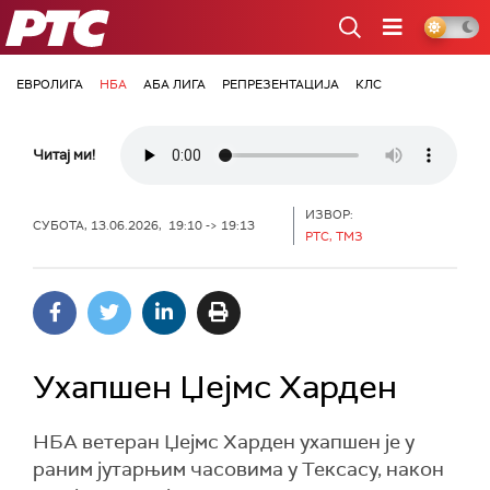
РТС
ЕВРОЛИГА
НБА
АБА ЛИГА
РЕПРЕЗЕНТАЦИЈА
КЛС
Читај ми!
ИЗВОР:
СУБОТА, 13.06.2026, 19:10 -> 19:13
РТС, ТМЗ
Ухапшен Џејмс Харден
НБА ветеран Џејмс Харден ухапшен је у
раним јутарњим часовима у Тексасу, након