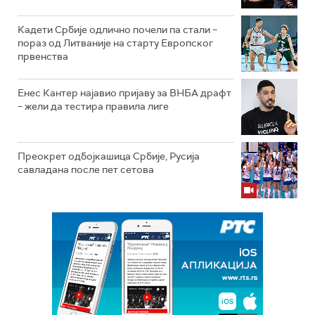
Кадети Србије одлично почели па стали –
пораз од Литваније на старту Европског
првенства
Енес Кантер најавио пријаву за ВНБА драфт
– жели да тестира правила лиге
Преокрет одбојкашица Србије, Русија
савладана после пет сетова