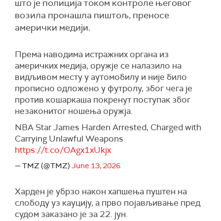
што је полиција током контроле његовог
возила пронашла пиштољ, преносе
амерички медији.
Према наводима истражних органа из
америчких медија, оружје се налазило на
видљивом месту у аутомобилу и није било
прописно одложено у футролу, због чега је
против кошаркаша покренут поступак због
незаконитог ношења оружја.
NBA Star James Harden Arrested, Charged with
Carrying Unlawful Weapons
https://t.co/OAgx1xUkjx
— TMZ (@TMZ)
June 13, 2026
Харден је убрзо након хапшења пуштен на
слободу уз кауцију, а прво појављивање пред
судом заказано је за 22. јун.