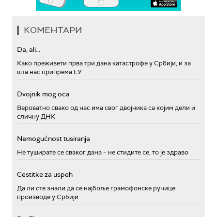
КОМЕНТАРИ
Da, ali...
Како преживети прва три дана катастрофе у Србији, и за
шта нас припрема ЕУ
Dvojnik mog oca
Вероватно свако од нас има свог двојника са којим дели и
сличну ДНК
Nemogućnost tusiranja
Не туширате се сваког дана – не стидите се, то је здраво
Cestitke za uspeh
Да ли сте знали да се најбоље грамофонске ручице
производе у Србији