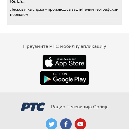
Re: Eh...
Лесковачка спржа – производ са заштићеним географским
пореклом
Преузмите РТС мобилну апликацију
Радио Телевизија Србије