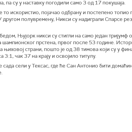
ла, па су у наставку погодили само 3 од 17 покушаја.
е то искористио, појачао одбрану и постепено топио
 У другом полувремену, Никси су надиграли Спарсе ре
едом, Њујорк никси су стигли на само један тријумф 
 шампионског прстена, првог после 53 године. Истори
а њиховој страни, пошто је од 38 тимова који су у фин
а 3:1, чак 37 на крају и освојило титулу.
е сада сели у Тексас, где ће Сан Антонио бити домаћи
е.