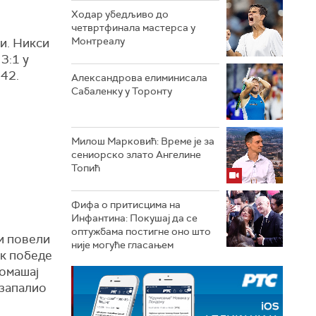
Ходар убедљиво до
четвртфинала мастерса у
Монтреалу
ти. Никси
3:1 у
:42.
Александрова елиминисала
Сабаленку у Торонту
Милош Марковић: Време је за
сениорско злато Ангелине
Топић
Фифа о притисцима на
Инфантина: Покушај да се
оптужбама постигне оно што
ни повели
није могуће гласањем
ак победе
ромашај
 запалио