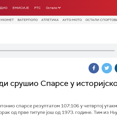
АДИО
ЕМИСИЈЕ
РТС
Остало
РУКОМЕТ
ВАТЕРПОЛО
АТЛЕТИКА
АУТО-МОТО
ОСТАЛИ СПОРТОВ
ди срушио Спарсе у историјск
тонио спарсе резултатом 107:106 у четвртој утак
рак од прве титуле још од 1973. године. Тим из Њу