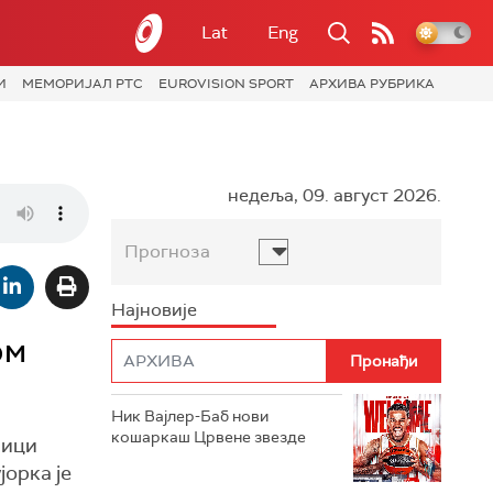
Lat
Eng
И
МЕМОРИЈАЛ РТС
EUROVISION SPORT
АРХИВА РУБРИКА
недеља, 09. август 2026.
Прогноза
Најновије
ом
Ник Вајлер-Баб нови
кошаркаш Црвене звезде
мици
јорка је