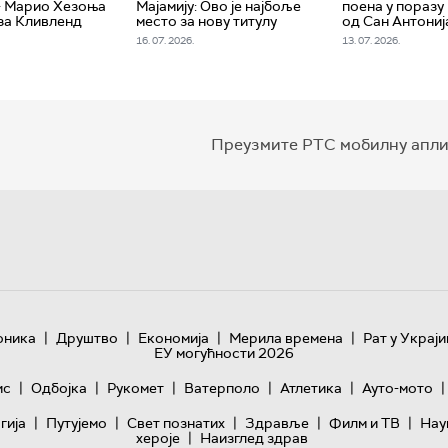
- Марио Хезоња
Мајамију: Ово је најбоље
поена у поразу
за Кливленд
место за нову титулу
од Сан Антониј
16. 07. 2026.
13. 07. 2026.
Преузмите РТС мобилну апли
|
|
|
|
оника
Друштво
Економија
Мерила времена
Рат у Украји
ЕУ могућности 2026
|
|
|
|
|
|
ис
Одбојка
Рукомет
Ватерполо
Атлетика
Ауто-мото
|
|
|
|
|
гијa
Путујемо
Свет познатих
Здравље
Филм и ТВ
Нау
|
хероје
Наизглед здрав