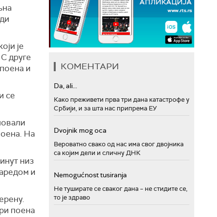
љна
ади
оји је
 С друге
КОМЕНТАРИ
 поена и
Da, ali...
и се
Како преживети прва три дана катастрофе у
Србији, и за шта нас припрема ЕУ
ловали
Dvojnik mog oca
поена. На
Вероватно свако од нас има свог двојника
са којим дели и сличну ДНК
кинут низ
заредом и
Nemogućnost tusiranja
Не туширате се сваког дана – не стидите се,
то је здраво
ерену.
три поена