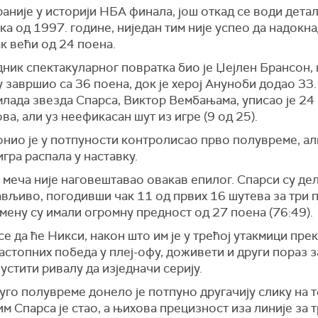
аније у историји НБА финала, још откад се води дета
ка од 1997. године, ниједан тим није успео да надокн
к већи од 24 поена.
ик спектакуларног повратка био је Џејлен Брансон, к
 завршио са 36 поена, док је херој Ануноби додао 33.
млада звезда Спарса, Виктор Вембањама, уписао је 24
ва, али уз неефикасан шут из игре (9 од 25).
нио је у потпуности контролисао прво полувреме, ал
гра распала у наставку.
 меча није наговештавао овакав епилог. Спарси су де
вљиво, погодивши чак 11 од првих 16 шутева за три 
ену су имали огромну предност од 27 поена (76:49).
е да ће Никси, након што им је у трећој утакмици пре
астопних победа у плеј-офу, доживети и други пораз 
устити ривалу да изједначи серију.
уго полувреме донело је потпуно другачију слику на т
м Спарса је стао, а њихова прецизност иза линије за 