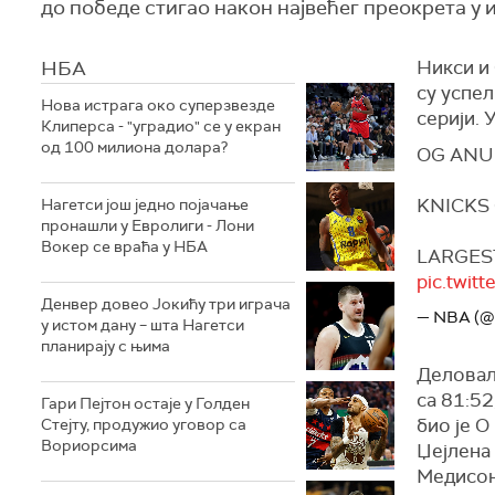
до победе стигао након највећег преокрета у 
НБА
Никси и 
су успел
Нова истрага око суперзвезде
серији. 
Клиперса - "уградио" се у екран
од 100 милиона долара?
OG ANU
KNICKS
Нагетси још једно појачање
пронашли у Евролиги - Лони
Вокер се враћа у НБА
LARGES
pic.twi
Денвер довео Јокићу три играча
— NBA (
у истом дану – шта Нагетси
планирају с њима
Деловало
са 81:52
Гари Пејтон остаје у Голден
био је О
Стејту, продужио уговор са
Вориорсима
Џејлена 
Медисон