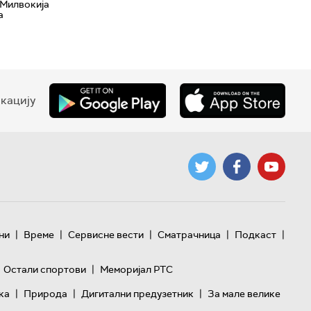
 Милвокија
а
кацију
|
|
|
|
|
ни
Време
Сервисне вести
Сматрачница
Подкаст
|
Остали спортови
Меморијал РТС
|
|
|
ка
Природа
Дигитални предузетник
За мале велике