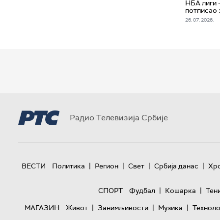
НБА лиги 
потписао 
26. 07. 2026.
Радио Телевизија Србије
|
|
|
|
ВЕСТИ
Политика
Регион
Свет
Србија данас
Хр
|
|
СПОРТ
Фудбал
Кошарка
Тен
|
|
|
МАГАЗИН
Живот
Занимљивости
Музика
Техноло