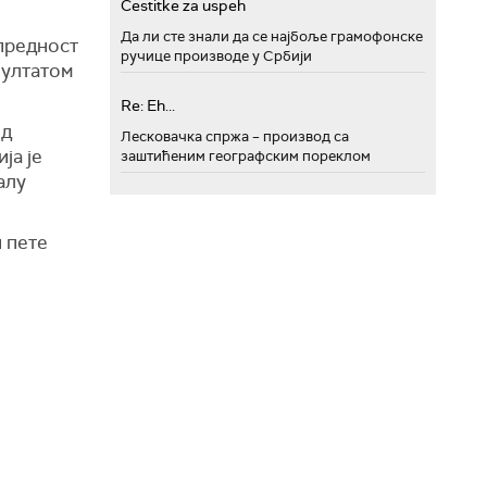
Cestitke za uspeh
Да ли сте знали да се најбоље грамофонске
 предност
ручице производе у Србији
зултатом
Re: Eh...
од
Лесковачка спржа – производ са
ја је
заштићеним географским пореклом
алу
н пете