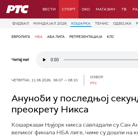
РТС
ВЕСТИ
СПОРТ
OKO
МАГАЗИН
ТВ
Р
ФУДБАЛ
МУНДИЈАЛ 2026
КОШАРКА
ТЕНИС
ОДБОЈКА
ЕВРОЛИГА
НБА
АБА ЛИГА
РЕПРЕЗЕНТАЦИЈА
КЛС
Читај ми!
ИЗВОР:
ЧЕТВРТАК, 11.06.2026, 06:07 -> 08:10
РТС
Ануноби у последњој секун
преокрету Никса
Кошаркаши Њујорк никса савладали су Сан Ан
великог финала НБА лиге, чиме су дошли на ко