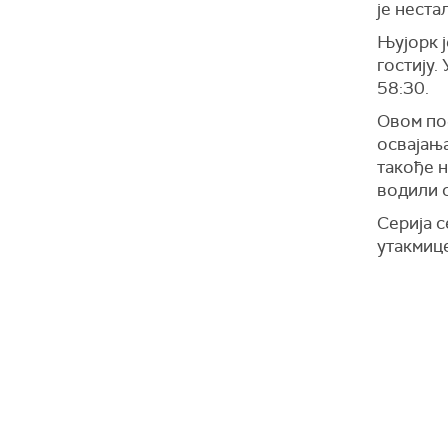
је неста
Њујорк ј
гостију.
58:30.
Овом поб
освајања
такође н
водили с
Серија с
утакмиц