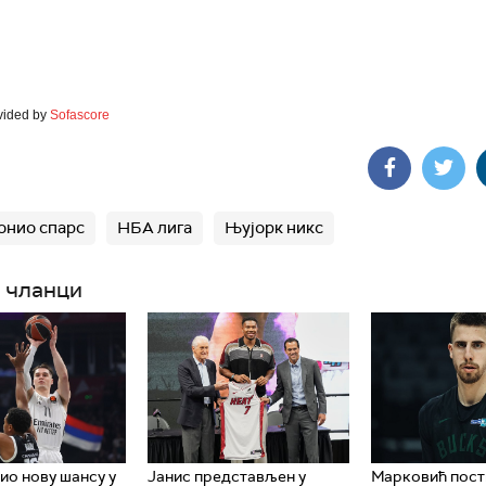
vided by
Sofascore
онио спарс
НБА лига
Њујорк никс
 чланци
ио нову шансу у
Јанис представљен у
Марковић пост