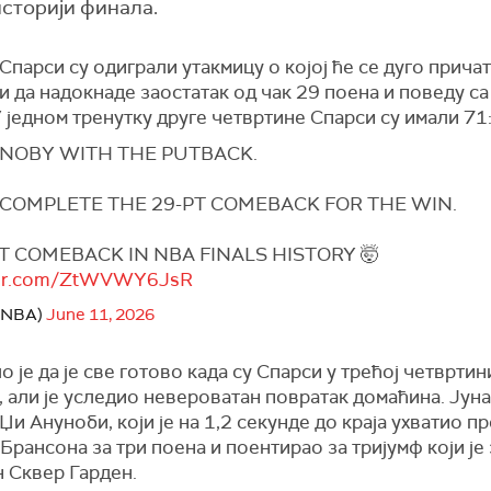
историји финала.
Спарси су одиграли утакмицу о којој ће се дуго прича
и да надокнаде заостатак од чак 29 поена и поведу са 
У једном тренутку друге четвртине Спарси су имали 71
NOBY WITH THE PUTBACK.
 COMPLETE THE 29-PT COMEBACK FOR THE WIN.
T COMEBACK IN NBA FINALS HISTORY 🤯
tter.com/ZtWVWY6JsR
@NBA)
June 11, 2026
 је да је све готово када су Спарси у трећој четврти
, али је уследио невероватан повратак домаћина. Јун
 Џи Ануноби, који је на 1,2 секунде до краја ухватио п
Брансона за три поена и поентирао за тријумф који је
 Сквер Гарден.