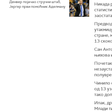
Денвер појачао стручни штаб,
Никада р
Јергер први помоћник Аделману
статисти
заостата
Предводн
утакмицу
стране, 
13 скоко
Сан Анто
њихова и
Почетак
незауста
полуврем
Чинило с
од 13 уз
тако доп
Ипак, др
Млади ти