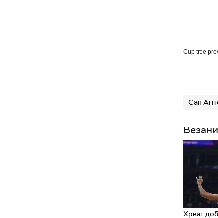
Cup tree pro
Сан Ант
Везани
Хрват доб