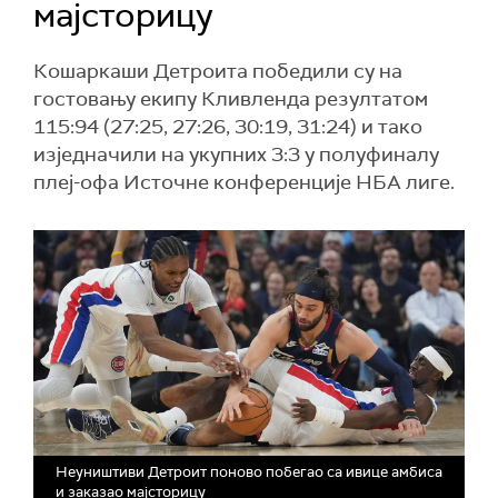
мајсторицу
Кошаркаши Детроита победили су на
гостовању екипу Кливленда резултатом
115:94 (27:25, 27:26, 30:19, 31:24) и тако
изједначили на укупних 3:3 у полуфиналу
плеј-офа Источне конференције НБА лиге.
Неуништиви Детроит поново побегао са ивице амбиса
и заказао мајсторицу