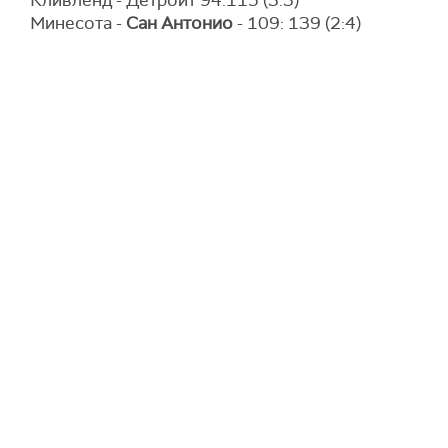
Кливленд - Детроит 94:115 (3:3)
Минесота -
Сан Антонио
- 109: 139 (2:4)