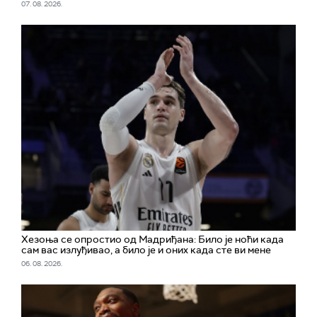
07. 08. 2026.
Хезоња се опростио од Мадриђана: Било је ноћи када
сам вас излуђивао, а било је и оних када сте ви мене
06. 08. 2026.