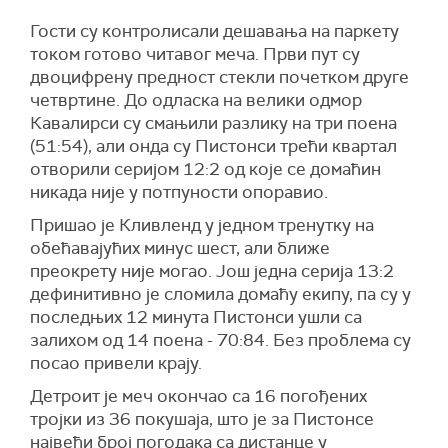
Гости су контролисали дешавања на паркету
током готово читавог меча. Први пут су
двоцифрену предност стекли почетком друге
четвртине. До одласка на велики одмор
Кавалирси су смањили разлику на три поена
(51:54), али онда су Пистонси трећи квартал
отворили серијом 12:2 од које се домаћин
никада није у потпуности опоравио.
Пришао је Кливленд у једном тренутку на
обећавајућих минус шест, али ближе
преокрету није могао. Још једна серија 13:2
дефинитивно је сломила домаћу екипу, па су у
последњих 12 минута Пистонси ушли са
залихом од 14 поена - 70:84. Без проблема су
посао привели крају.
Детроит је меч окончао са 16 погођених
тројки из 36 покушаја, што је за Пистонсе
највећи број погодака са дистанце у