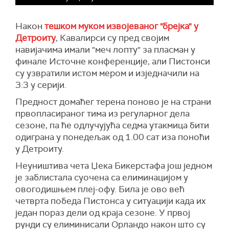
Након
тешком муком извојеваног "брејка" у
Детроиту
, Кавалирси су пред својим
навијачима имали "меч лопту" за пласман у
финале Источне конференције, али Пистонси
су узвратили истом мером и изједначили на
3:3 у серији.
Предност домаћег терена поново је на страни
првопласираног тима из регуларног дела
сезоне, па ће одлучујућа седма утакмица бити
одиграна у понедељак од 1.00 сат иза поноћи
у Детроиту.
Неуништива чета Џека Бикерстафа још једном
је заблистала суочена са елиминацијом у
овогодишњем плеј-офу. Била је ово већ
четврта победа Пистонса у ситуацији када их
један пораз дели од краја сезоне. У првој
рунди су елиминисали Орландо након што су