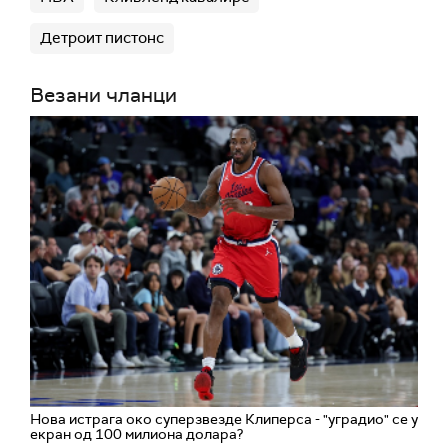
Детроит пистонс
Везани чланци
Нова истрага око суперзвезде Клиперса - "уградио" се у
екран од 100 милиона долара?