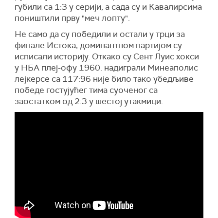
губили са 1:3 у серији, а сада су и Кавалирсима
поништили прву "меч лопту".
Не само да су победили и остали у трци за
финале Истока, доминантном партијом су
исписали историју. Откако су Сент Луис хокси
у НБА плеј-офу 1960. надиграли Минеаполис
лејкерсе са 117:96 није било тако убедљиве
победе гостујућег тима суоченог са
заостатком од 2:3 у шестој утакмици.