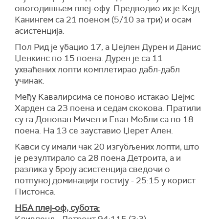
овогодишњем плеј-офу. Предводио их је Кејд
Канингем са 21 поеном (5/10 за три) и осам
асистенција.
Пол Рид је убацио 17, а Џејлен Дурен и Данис
Џенкинс по 15 поена. Дурен је са 11
ухваћених лопти комплетирао дабл-дабл
учинак.
Међу Кавалирсима се поново истакао Џејмс
Харден са 23 поена и седам скокова. Пратили
су га Донован Мичел и Еван Мобли са по 18
поена. На 13 се зауставио Џерет Ален.
Кавси су имали чак 20 изгубљених лопти, што
је резултирало са 28 поена Детроита, а и
разлика у броју асистенција сведочи о
потпуној доминацији гостију - 25:15 у корист
Пистонса.
НБА плеј-оф, субота: