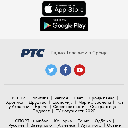
Радио Телевизија Србије
|
|
|
|
ВЕСТИ
Политика
Регион
Свет
Србија данас
|
|
|
|
Хроника
Друштво
Економија
Мерила времена
Рат
|
|
|
|
у Украјини
Време
Сервисне вести
Сматрачница
|
Подкаст
ЕУ могућности 2026
|
|
|
|
СПОРТ
Фудбал
Кошарка
Тенис
Одбојка
|
|
|
|
Рукомет
Ватерполо
Атлетика
Ауто-мото
Остали