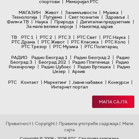
|
спортови
Меморијал РТС
|
|
|
МАГАЗИН
Живот
Занимљивости
Музика
|
|
|
|
Технологијa
Путујемо
Свет познатих
Здравље
|
|
|
|
Филм и ТВ
Наука
Природа
Дигитални предузетник
|
За мале велике хероје
Наизглед здрав
|
|
|
|
|
ТВ
РТС 1
РТС 2
РТС 3
РТС Свет
РТС Наука
|
|
|
|
РТС Драма
РТС Живот
РТС Класика
РТС Коло
|
|
РТС Трезор
РТС Музика
РТС Полетарац
|
|
РАДИО
Радио Београд 1
Радио Београд 2
Радио
|
|
|
Београд 3
Београд 202
Радио Плетеница
Радио
|
|
|
Рокенролер
Радио Џубокс
Радио Вртешка
Радио
|
Џезер
Архив
|
|
|
|
РТС
Контакт
Маркетинг
Јавне набавке
Конкурси
Интернет портал
МАПА САЈТА
Приватност
Copyright
Правила употребе садржаја
Мапа
|
|
|
сајта
Copyright © 2008 - 2026 РТС. Сва права задржана.