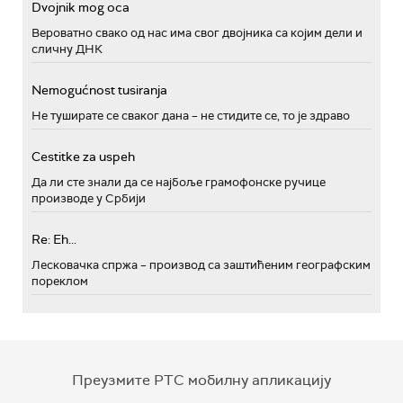
Dvojnik mog oca
Вероватно свако од нас има свог двојника са којим дели и
сличну ДНК
Nemogućnost tusiranja
Не туширате се сваког дана – не стидите се, то је здраво
Cestitke za uspeh
Да ли сте знали да се најбоље грамофонске ручице
производе у Србији
Re: Eh...
Лесковачка спржа – производ са заштићеним географским
пореклом
Преузмите РТС мобилну апликацију