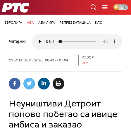
РТС
ЕВРОЛИГА
НБА
АБА ЛИГА
РЕПРЕЗЕНТАЦИЈА
КЛС
Читај ми!
ИЗВОР:
СУБОТА, 16.05.2026, 06:43 -> 07:04
РТС
Неуништиви Детроит
поново побегао са ивице
амбиса и заказао