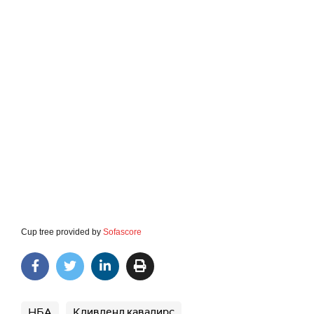
Cup tree provided by
Sofascore
НБА
Кливленд кавалирс