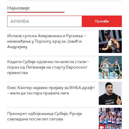
Најновије
Испале српска Американка и Рускиња –
изненађења у Торонту, крај за Јовић и
Андрејеву
Кадети Србије одлично почели па стали –
пораз од Литваније на старту Европског
првенства
Енес Кантер најавио пријаву за ВНБА драфт
– жели да тестира правила лиге
Преокрет одбојкашица Србије, Русија
савладана после пет сетова