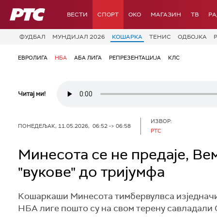
РТС
ВЕСТИ
СПОРТ
OKO
МАГАЗИН
ТВ
Р
ФУДБАЛ
МУНДИЈАЛ 2026
КОШАРКА
ТЕНИС
ОДБОЈКА
ЕВРОЛИГА
НБА
АБА ЛИГА
РЕПРЕЗЕНТАЦИЈА
КЛС
Читај ми!
ИЗВОР:
ПОНЕДЕЉАК, 11.05.2026, 06:52 -> 06:58
РТС
Минесота се не предаје, В
"вукове" до тријумфа
Кошаркаши Минесота тимбервулвса изједначил
НБА лиге пошто су на свом терену савладали С