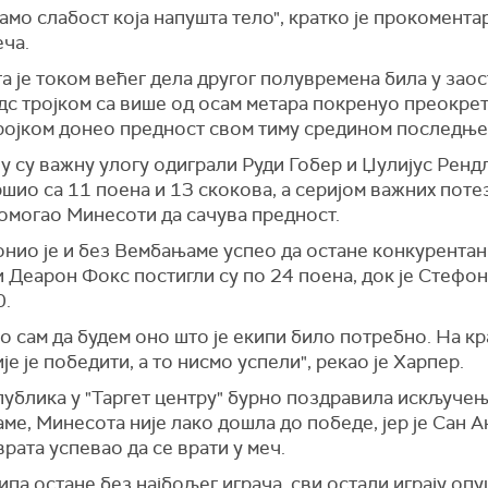
само слабост која напушта тело", кратко је прокомент
еча.
 је током већег дела другог полувремена била у заос
дс тројком са више од осам метара покренуо преокрет
ројком донео предност свом тиму средином последње
 су важну улогу одиграли Руди Гобер и Џулијус Рендл
шио са 11 поена и 13 скокова, а серијом важних поте
омогао Минесоти да сачува предност.
онио је и без Вембањаме успео да остане конкурентан
 Деарон Фокс постигли су по 24 поена, док је Стефо
0.
 сам да будем оно што је екипи било потребно. На кра
је је победити, а то нисмо успели", рекао је Харпер.
публика у "Таргет центру" бурно поздравила искључе
е, Минесота није лако дошла до победе, јер је Сан А
рата успевао да се врати у меч.
ипа остане без најбољег играча, сви остали играју опу