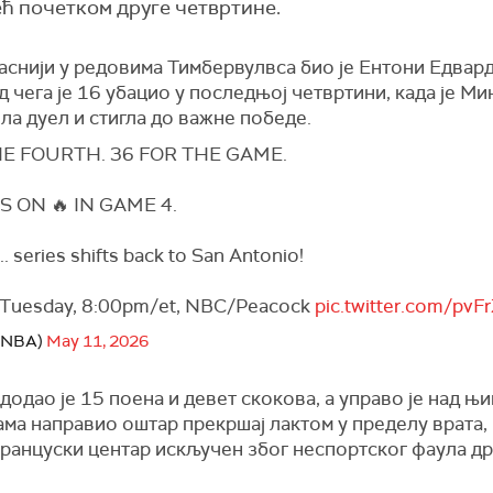
 почетком друге четвртине.
аснији у редовима Тимбервулвса био је Ентони Едвард
д чега је 16 убацио у последњој четвртини, када је М
а дуел и стигла до важне победе.
HE FOURTH. 36 FOR THE GAME.
 ON 🔥 IN GAME 4.
.. series shifts back to San Antonio!
 Tuesday, 8:00pm/et, NBC/Peacock
pic.twitter.com/pv
@NBA)
May 11, 2026
додао је 15 поена и девет скокова, а управо је над њ
ма направио оштар прекршај лактом у пределу врата,
француски центар искључен због неспортског фаула др