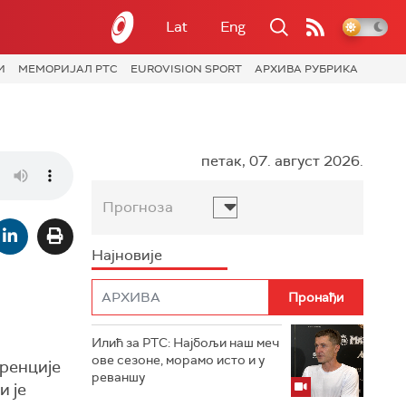
Lat
Eng
И
МЕМОРИЈАЛ РТС
EUROVISION SPORT
АРХИВА РУБРИКА
петак, 07. август 2026.
Прогноза
Најновије
Илић за РТС: Најбољи наш меч
ове сезоне, морамо исто и у
ренције
реваншу
и је