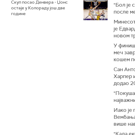
Скуп посао Денвера - Џонс
"Бол је 
остаје у Колораду још две
после м
године
Минесота
је Едвар
новом т
У финишу
меч завр
кошем п
Сан Ант
Харпер и
додао 2
"Покушао
најважни
Иако је 
Вембањам
више нав
"Када ек