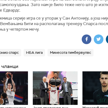
самопоуздања. Зато нам је било теже него што је изгл
е Едвардс.
кмица серије игра се у уторак у Сан Антонију, а још ни
е Вембањама бити на располагању тренеру Спарса пос
ња у четвртом мечу.
онио спарс
НБА лига
Минесота тимбервулвс
 чланци
ио нову шансу у
Јанис представљен у
Марковић пост