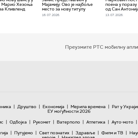
- Марио Хезоња
Мајамију: Ово је најбоље
поена у поразу
за Кливленд
место за нову титулу
од Сан Антониј
16. 07. 2026.
13. 07. 2026.
Преузмите РТС мобилну апли
|
|
|
|
оника
Друштво
Економија
Мерила времена
Рат у Украји
ЕУ могућности 2026
|
|
|
|
|
|
ис
Одбојка
Рукомет
Ватерполо
Атлетика
Ауто-мото
|
|
|
|
|
гијa
Путујемо
Свет познатих
Здравље
Филм и ТВ
Нау
|
хероје
Наизглед здрав