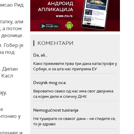
арисао Рид
татку, али
, а потом
 деонице.
КОМЕНТАРИ
. Гобер је
за под
Da, ali...
Како преживети прва три дана катастрофе у
. Дилан
Србији, и за шта нас припрема ЕУ
н Касл
Dvojnik mog oca
Вероватно свако од нас има свог двојника
ју,
са којим дели и сличну ДНК
ње
Nemogućnost tusiranja
нтонио у
Не туширате се сваког дана – не стидите се,
то је здраво
штеније и