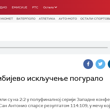
АДИО
ЕМИСИЈЕ
РТС
Остало
РУКОМЕТ
ВАТЕРПОЛО
АТЛЕТИКА
АУТО-МОТО
ОСТАЛИ СПОРТОВ
ембијево искључење погурало
и су на 2:2 у полуфиналној серији Западне конфе
ан Антонио спарсе резултатом 114:109, у мечу кој