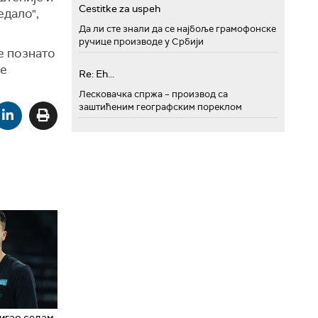
Cestitke za uspeh
едало",
Да ли сте знали да се најбоље грамофонске
ручице производе у Србији
је познато
ле
Re: Eh...
Лесковачка спржа – производ са
заштићеним географским пореклом
игао седам