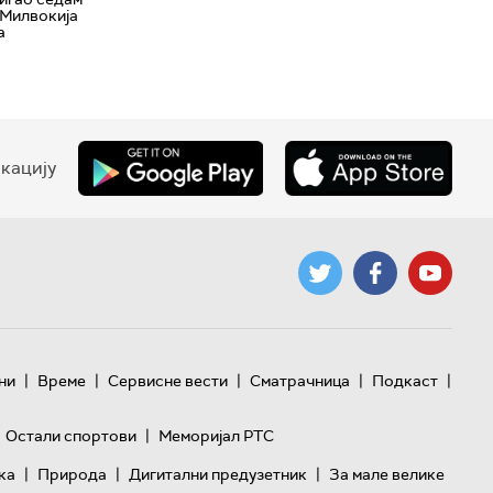
 Милвокија
а
кацију
|
|
|
|
|
ни
Време
Сервисне вести
Сматрачница
Подкаст
|
Остали спортови
Меморијал РТС
|
|
|
ка
Природа
Дигитални предузетник
За мале велике