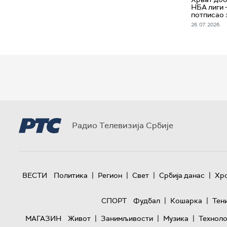
НБА лиги 
потписао 
26. 07. 2026.
Радио Телевизија Србије
|
|
|
|
ВЕСТИ
Политика
Регион
Свет
Србија данас
Хр
|
|
СПОРТ
Фудбал
Кошарка
Тен
|
|
|
МАГАЗИН
Живот
Занимљивости
Музика
Техноло