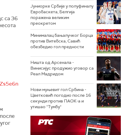
Јуниорке Србије у полуфиналу
Евробаскета, Белгија
поражена великим
с са 36
преокретом
инесота
Минималац бањалучког Борца
против Витебска, Савић
обезбедио гол предности
Ништа од Арсенала -
Винисијус продужио уговор са
Реал Мадридом
FrZs5e6n
Нови муњевит гол Србина -
Цветковић погодио после 16
секунди против ПАОК-а и
утишао "Тумбу"
им
 после
угог