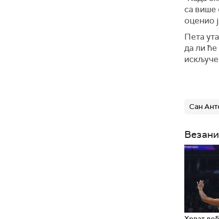
са више 
оценио ј
Пета ута
да ли ћ
искључе
Сан Ант
Везани
Хрват доб