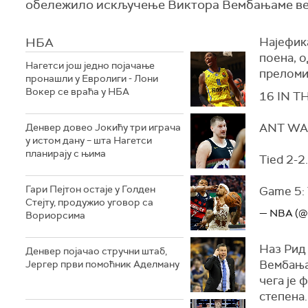
обележило искључење Виктора Вембањаме већ
НБА
Најефик
поена, о
Нагетси још једно појачање
преломил
пронашли у Евролиги - Лони
Вокер се враћа у НБА
16 IN T
ANT WAS
Денвер довео Јокићу три играча
у истом дану – шта Нагетси
планирају с њима
Tied 2-2.
Гари Пејтон остаје у Голден
Game 5:
Стејту, продужио уговор са
— NBA (
Вориорсима
Наз Рид 
Денвер појачао стручни штаб,
Вембања
Јергер први помоћник Аделману
чега је 
степена.