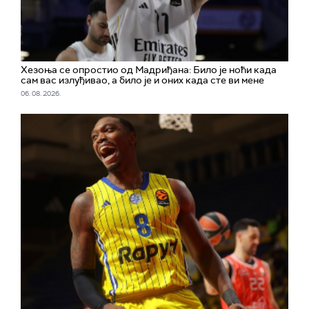
Хезоња се опростио од Мадриђана: Било је ноћи када
сам вас излуђивао, а било је и оних када сте ви мене
06. 08. 2026.