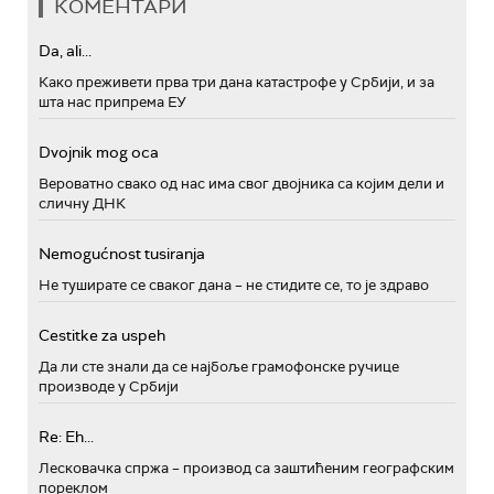
КОМЕНТАРИ
Da, ali...
Како преживети прва три дана катастрофе у Србији, и за
шта нас припрема ЕУ
Dvojnik mog oca
Вероватно свако од нас има свог двојника са којим дели и
сличну ДНК
Nemogućnost tusiranja
Не туширате се сваког дана – не стидите се, то је здраво
Cestitke za uspeh
Да ли сте знали да се најбоље грамофонске ручице
производе у Србији
Re: Eh...
Лесковачка спржа – производ са заштићеним географским
пореклом