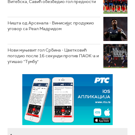
Витебска, Савић обезбедио гол предности
Ништа од Арсенала - Винисијус продужио
уговор са Реал Мадридом
Нови муњевит гол Србина - Цветковић
погодио после 16 секунди против ПАОК-а и
утишао "Тумбу"