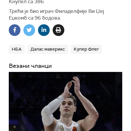
Кнупел са 386.
Трећи је био играч Филаделфије Ви Џеј
Еџкомб са 96 бодова.
НБА
Далас маверикс
Купер Флег
Везани чланци