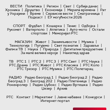
|
|
|
|
ВЕСТИ
Политика
Регион
Свет
Србија данас
|
|
|
|
Хроника
Друштво
Економија
Мерила времена
Рат
|
|
|
|
у Украјини
Време
Сервисне вести
Сматрачница
|
Подкаст
ЕУ могућности 2026
|
|
|
|
СПОРТ
Фудбал
Кошарка
Тенис
Одбојка
|
|
|
|
Рукомет
Ватерполо
Атлетика
Ауто-мото
Остали
|
спортови
Меморијал РТС
|
|
|
МАГАЗИН
Живот
Занимљивости
Музика
|
|
|
|
Технологијa
Путујемо
Свет познатих
Здравље
|
|
|
|
Филм и ТВ
Наука
Природа
Дигитални предузетник
|
За мале велике хероје
Наизглед здрав
|
|
|
|
|
ТВ
РТС 1
РТС 2
РТС 3
РТС Свет
РТС Наука
|
|
|
|
РТС Драма
РТС Живот
РТС Класика
РТС Коло
|
|
РТС Трезор
РТС Музика
РТС Полетарац
|
|
РАДИО
Радио Београд 1
Радио Београд 2
Радио
|
|
|
Београд 3
Београд 202
Радио Плетеница
Радио
|
|
|
Рокенролер
Радио Џубокс
Радио Вртешка
Радио
|
Џезер
Архив
|
|
|
|
РТС
Контакт
Маркетинг
Јавне набавке
Конкурси
Интернет портал