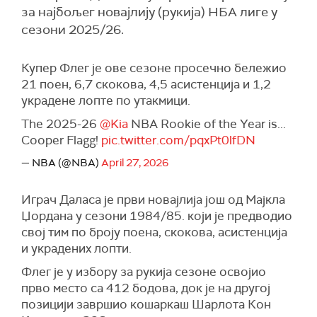
за најбољег новајлију (рукија) НБА лиге у
сезони 2025/26.
Купер Флег је ове сезоне просечно бележио
21 поен, 6,7 скокова, 4,5 асистенција и 1,2
украдене лопте по утакмици.
The 2025-26
@Kia
NBA Rookie of the Year is...
Cooper Flagg!
pic.twitter.com/pqxPt0lfDN
— NBA (@NBA)
April 27, 2026
Играч Даласа је први новајлија још од Мајкла
Џордана у сезони 1984/85. који је предводио
свој тим по броју поена, скокова, асистенција
и украдених лопти.
Флег је у избору за рукија сезоне освојио
прво место са 412 бодова, док је на другој
позицији завршио кошаркаш Шарлота Кон