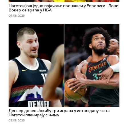
Нагетси још једно појачање пронашли у Евролиги - Лони
Вокер се враћа у НБА
06. 08. 2026.
Денвер довео Јокићу три играча у истом дану – шта
Нагетси планирају с њима
05. 08. 2026.