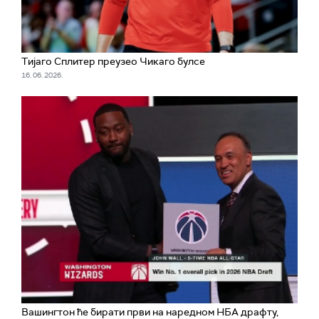
Тијаго Сплитер преузео Чикаго булсе
16. 06. 2026.
Вашингтон ће бирати први на наредном НБА драфту,