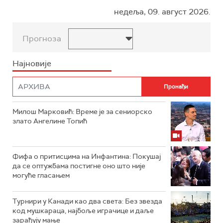
недеља, 09. август 2026.
Прогноза
Најновије
Милош Марковић: Време је за сениорско
злато Ангелине Топић
Фифа о притисцима на Инфантина: Покушај
да се оптужбама постигне оно што није
могуће гласањем
Турнири у Канади као два света: Без звезда
код мушкараца, најбоље играчице и даље
зарађују мање