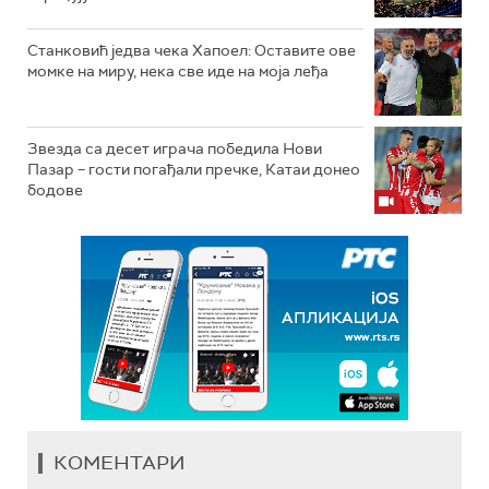
Станковић једва чека Хапоел: Оставите ове
момке на миру, нека све иде на моја леђа
Звезда са десет играча победила Нови
Пазар – гости погађали пречке, Катаи донео
бодове
КОМЕНТАРИ