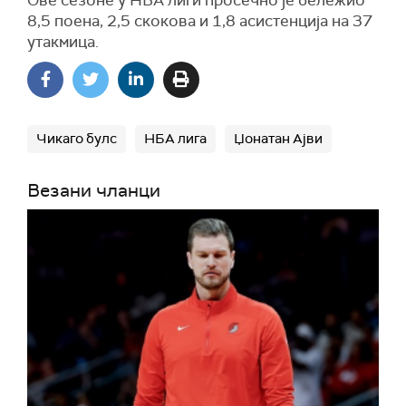
Ове сезоне у НБА лиги просечно је бележио
8,5 поена, 2,5 скокова и 1,8 асистенција на 37
утакмица.
Чикаго булс
НБА лига
Џонатан Ајви
Везани чланци