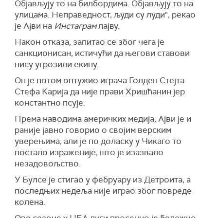
Објављују то на билбордима. Објављују то на
улицама. Неправедност, људи су луди", рекао
је Ајви на
Инстаграм
лајву.
Након отказа, запитао се због чега је
санкционисан, истичући да његови ставови
нису угрозили екипу.
Он је потом оптужио играча Голден Стејта
Стефа Карија да није прави Хришћанин јер
константно псује.
Према наводима америчких медија, Ајви је и
раније јавно говорио о својим верским
уверењима, али је по доласку у Чикаго то
постало израженије, што је изазвало
незадовољство.
У Булсе је стигао у фебруару из Детроита, а
последњих недеља није играо због повреде
колена.