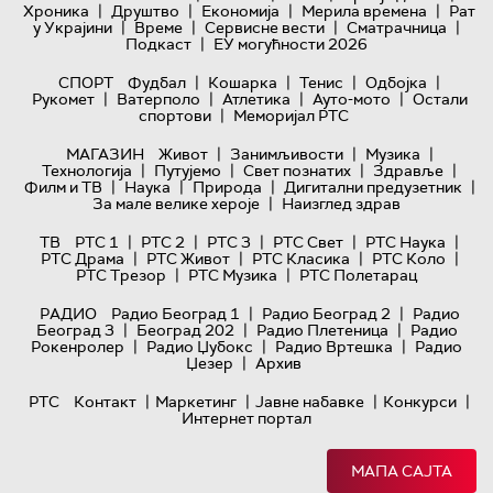
|
|
|
|
Хроника
Друштво
Економија
Мерила времена
Рат
|
|
|
|
у Украјини
Време
Сервисне вести
Сматрачница
|
Подкаст
ЕУ могућности 2026
|
|
|
|
СПОРТ
Фудбал
Кошарка
Тенис
Одбојка
|
|
|
|
Рукомет
Ватерполо
Атлетика
Ауто-мото
Остали
|
спортови
Меморијал РТС
|
|
|
МАГАЗИН
Живот
Занимљивости
Музика
|
|
|
|
Технологијa
Путујемо
Свет познатих
Здравље
|
|
|
|
Филм и ТВ
Наука
Природа
Дигитални предузетник
|
За мале велике хероје
Наизглед здрав
|
|
|
|
|
ТВ
РТС 1
РТС 2
РТС 3
РТС Свет
РТС Наука
|
|
|
|
РТС Драма
РТС Живот
РТС Класика
РТС Коло
|
|
РТС Трезор
РТС Музика
РТС Полетарац
|
|
РАДИО
Радио Београд 1
Радио Београд 2
Радио
|
|
|
Београд 3
Београд 202
Радио Плетеница
Радио
|
|
|
Рокенролер
Радио Џубокс
Радио Вртешка
Радио
|
Џезер
Архив
|
|
|
|
РТС
Контакт
Маркетинг
Јавне набавке
Конкурси
Интернет портал
МАПА САЈТА