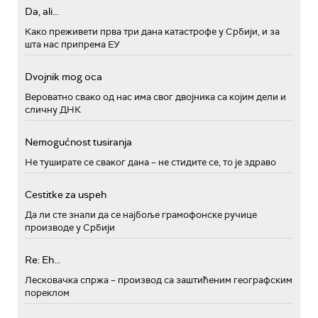
Da, ali...
Како преживети прва три дана катастрофе у Србији, и за
шта нас припрема ЕУ
Dvojnik mog oca
Вероватно свако од нас има свог двојника са којим дели и
сличну ДНК
Nemogućnost tusiranja
Не туширате се сваког дана – не стидите се, то је здраво
Cestitke za uspeh
Да ли сте знали да се најбоље грамофонске ручице
производе у Србији
Re: Eh...
Лесковачка спржа – производ са заштићеним географским
пореклом