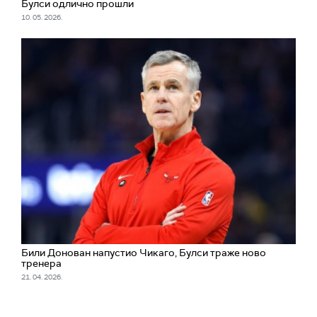
Булси одлично прошли
10. 05. 2026.
Били Донован напустио Чикаго, Булси траже ново
тренера
21. 04. 2026.