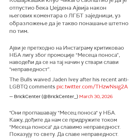
Кошаркашки клуб Чикаго саопштио је да је
отпустио бека Џејдена Ајвија након
његових коментара о ЛГБТ заједници, уз
образложење да је такво понашање штетно
по тим.
Ајви је претходно на Инстаграму критиковао
НБА лигу због промоције "Месеца поноса“,
наводећи да се на тај начин у ствари слави
"неправедност“.
The Bulls waived Jaden Ivey after his recent anti-
LGBTQ comments
pic.twitter.com/THzwNsig2A
— BrickCenter (@BrickCenter_)
March 30, 2026
"Они проглашавају "Месец поноса" у НБА.
Кажу, дођите да нам се придружите током
"Месеца поноса" да славимо неправедност.
Показују то свету. Да славе неправедност.