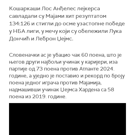
Кошаркаши Лос Анђелес лејкерса
савладали су Мајами хит резултатом
134:126 и стигли до осме узастопне победе
у НБА лиги, у мечу који су обележили Лука
Дончић и Леброн Џејмс.
Словеначки ас је убацио чак 60 поена, што је
његов други најбољи учинак у каријери, иза
партије од 73 поена против Атланте 2024.
године, а уједно је поставио и рекорд по броју
поена једног играча против Мајамија,
надмашивши учинак Џејмса Хардена са 58
поена из 2019. године.