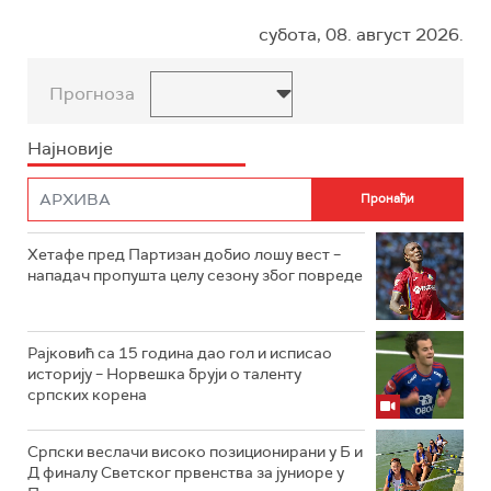
субота, 08. август 2026.
Прогноза
Најновије
Хетафе пред Партизан добио лошу вест –
нападач пропушта целу сезону због повреде
Рајковић са 15 година дао гол и исписао
историју – Норвешка бруји о таленту
српских корена
Српски веслачи високо позиционирани у Б и
Д финалу Светског првенства за јуниоре у