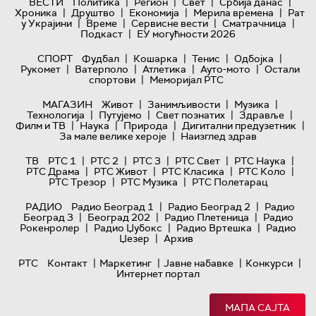
|
|
|
|
ВЕСТИ
Политика
Регион
Свет
Србија данас
|
|
|
|
Хроника
Друштво
Економија
Мерила времена
Рат
|
|
|
|
у Украјини
Време
Сервисне вести
Сматрачница
|
Подкаст
ЕУ могућности 2026
|
|
|
|
СПОРТ
Фудбал
Кошарка
Тенис
Одбојка
|
|
|
|
Рукомет
Ватерполо
Атлетика
Ауто-мото
Остали
|
спортови
Меморијал РТС
|
|
|
МАГАЗИН
Живот
Занимљивости
Музика
|
|
|
|
Технологијa
Путујемо
Свет познатих
Здравље
|
|
|
|
Филм и ТВ
Наука
Природа
Дигитални предузетник
|
За мале велике хероје
Наизглед здрав
|
|
|
|
|
ТВ
РТС 1
РТС 2
РТС 3
РТС Свет
РТС Наука
|
|
|
|
РТС Драма
РТС Живот
РТС Класика
РТС Коло
|
|
РТС Трезор
РТС Музика
РТС Полетарац
|
|
РАДИО
Радио Београд 1
Радио Београд 2
Радио
|
|
|
Београд 3
Београд 202
Радио Плетеница
Радио
|
|
|
Рокенролер
Радио Џубокс
Радио Вртешка
Радио
|
Џезер
Архив
|
|
|
|
РТС
Контакт
Маркетинг
Јавне набавке
Конкурси
Интернет портал
МАПА САЈТА