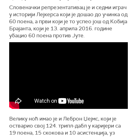
Словеначки репрезентативац је и седми играч
у историји Лејкерса који је дошао до учинка од
60 поена, а први који је то успео још од Кобија
Брајанта, који је 13. априла 2016. године
убацио 60 поена против Јуте.
Велику ноћ имао је и Леброн Џејмс, који је
остварио свој 124. трипл-дабл у каријери са
19 поена, 15 скокова и 10 асистенција, уз