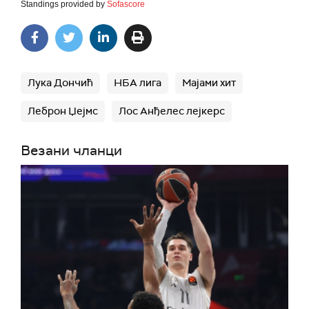
Standings provided by
Sofascore
Лука Дончић
НБА лига
Мајами хит
Леброн Џејмс
Лос Анђелес лејкерс
Везани чланци