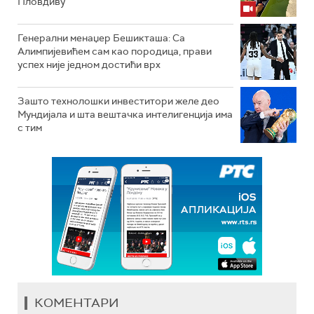
Пловдиву
Генерални менаџер Бешикташа: Са
Алимпијевићем сам као породица, прави
успех није једном достићи врх
Зашто технолошки инвеститори желе део
Мундијала и шта вештачка интелигенција има
с тим
КОМЕНТАРИ