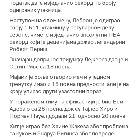
податак да је изједначио рекорд по броју
одиграних утакмица.
Наступом на овом мечу, Леброн је одиграо
своју 1.611. утакмицу у регуларном делу
сезоне, чиме је изједначио апсолутни НБА
рекорд који је деценијама држао легендарни
Роберт Периш.
Значајан допринос тријумфу Лејкерса дао је и
Остин Ривс са 18 поена.
Мајами је боље отворио меч и у једном
тренутку имао и 15 поена предности, али је на
крају уписао други узастопни пораз.
У пораженом тиму најефикаснији је био Бем
Адебајо са 28 поена, док су Тајлер Хиро и
Норман Пауел додали 21, односно 20 поена.
Хит је играо без Хаиме Жакеза због проблема
са куком и Ендруа Вигинса због повреде