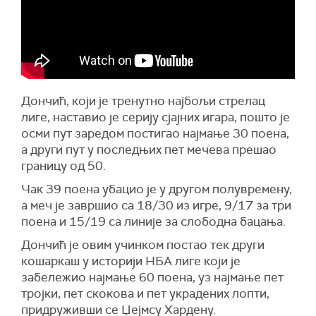
Дончић, који је тренутно најбољи стрелац
лиге, наставио је серију сјајних игара, пошто је
осми пут заредом постигао најмање 30 поена,
а други пут у последњих пет мечева прешао
границу од 50.
Чак 39 поена убацио је у другом полувремену,
а меч је завршио са 18/30 из игре, 9/17 за три
поена и 15/19 са линије за слободна бацања.
Дончић је овим учинком постао тек други
кошаркаш у историји НБА лиге који је
забележио најмање 60 поена, уз најмање пет
тројки, пет скокова и пет украдених лопти,
придруживши се Џејмсу Хардену.