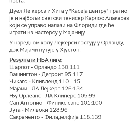
прста.
Дуел Лејкерса и Хита у "Касеја центру" пратио
је и најбољи светски тенисер Карлос Алакараз
који се управо налази на Флориди где ће
играти на мастерсу у Мајамију.
У наредном колу Лејкерси гостују у Орланду,
док Мајами путује у Хјустон.
Резултати НБА лиге:
Шарлот - Орландо 130:111
Вашингтон - Детроит 95:117
Чикаго - Кливленд 110:115
Мајами - ЛА Лејкерс 126:134
Њу Орлеанс - ЛА Клиперс 105:99
Сан Антонио - Финикс санс 101:100
Јута - Милвоки 128:96
Сакраменто - Филаделфија 118:139