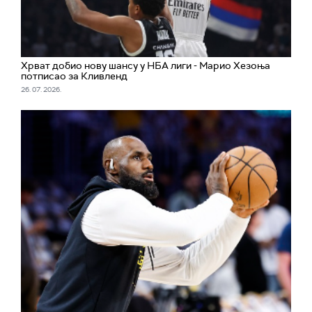
Хрват добио нову шансу у НБА лиги - Марио Хезоња
потписао за Кливленд
26. 07. 2026.