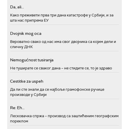
Da, ali...
Како преживети прва три дана катастрофе у Србији, и за
шта нас припрема ЕУ
Dvojnik mog oca
Вероватно свако од нас има свог двојника са којим дели и
сличну ДНК
Nemogućnost tusiranja
Не туширате се сваког дана – не стидите се, то је здраво
Cestitke za uspeh
Да ли сте знали да се најбоље грамофонске ручице
производе у Србији
Re: Eh...
Лесковачка спржа – производ са заштићеним географским
пореклом