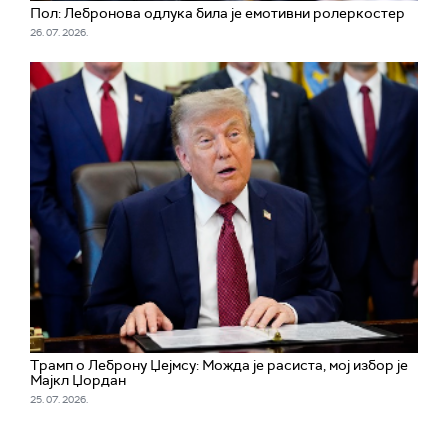
Пол: Лебронова одлука била је емотивни ролеркостер
26. 07. 2026.
Трамп о Леброну Џејмсу: Можда је расиста, мој избор је
Мајкл Џордан
25. 07. 2026.