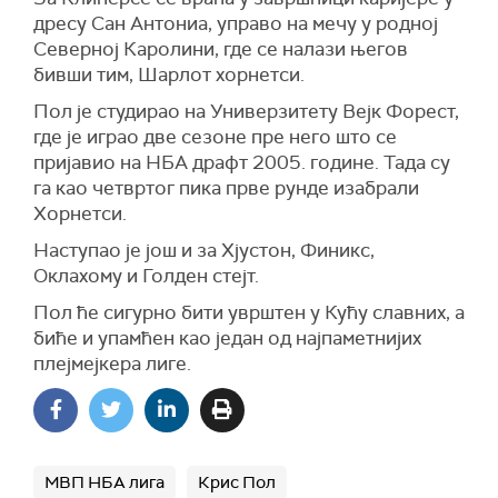
дресу Сан Антониа, управо на мечу у родној
Северној Каролини, где се налази његов
бивши тим, Шарлот хорнетси.
Пол је студирао на Универзитету Вејк Форест,
где је играо две сезоне пре него што се
пријавио на НБА драфт 2005. године. Тада су
га као четвртог пика прве рунде изабрали
Хорнетси.
Наступао је још и за Хјустон, Финикс,
Оклахому и Голден стејт.
Пол ће сигурно бити уврштен у Кућу славних, а
биће и упамћен као један од најпаметнијих
плејмејкера лиге.
МВП НБА лига
Крис Пол