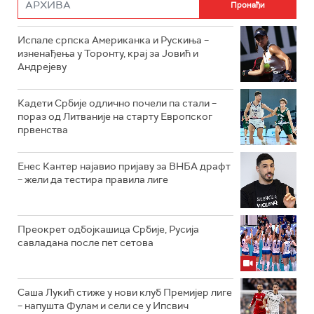
Испале српска Американка и Рускиња –
изненађења у Торонту, крај за Јовић и
Андрејеву
Кадети Србије одлично почели па стали –
пораз од Литваније на старту Европског
првенства
Енес Кантер најавио пријаву за ВНБА драфт
– жели да тестира правила лиге
Преокрет одбојкашица Србије, Русија
савладана после пет сетова
Саша Лукић стиже у нови клуб Премијер лиге
– напушта Фулам и сели се у Ипсвич