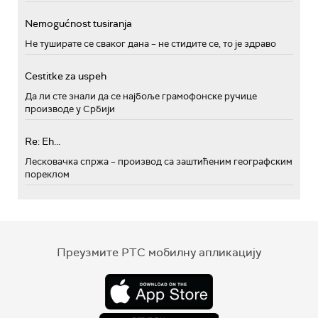
Nemogućnost tusiranja
Не туширате се сваког дана – не стидите се, то је здраво
Cestitke za uspeh
Да ли сте знали да се најбоље грамофонске ручице
производе у Србији
Re: Eh...
Лесковачка спржа – производ са заштићеним географским
пореклом
Преузмите РТС мобилну апликацију