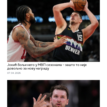
Јокић бољи него у МВП сезонама – зашто то није
довољно за нову награду
07. 04. 2026.