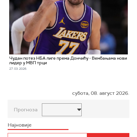
Чудан потез НБА лиге према Дончићу - Вембањама нови
лидер у МВП трци
27. 03. 2026.
субота, 08. август 2026.
Прогноза
Најновије