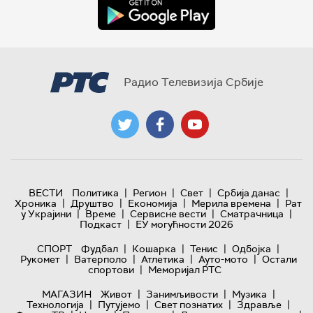
Радио Телевизија Србије
|
|
|
|
ВЕСТИ
Политика
Регион
Свет
Србија данас
|
|
|
|
Хроника
Друштво
Економија
Мерила времена
Рат
|
|
|
|
у Украјини
Време
Сервисне вести
Сматрачница
|
Подкаст
ЕУ могућности 2026
|
|
|
|
СПОРТ
Фудбал
Кошарка
Тенис
Одбојка
|
|
|
|
Рукомет
Ватерполо
Атлетика
Ауто-мото
Остали
|
спортови
Меморијал РТС
|
|
|
МАГАЗИН
Живот
Занимљивости
Музика
|
|
|
|
Технологијa
Путујемо
Свет познатих
Здравље