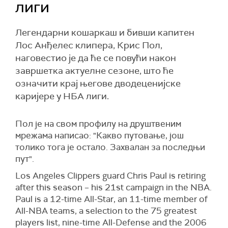
лиги
Легендарни кошаркаш и бивши капитен
Лос Анђелес клипера, Крис Пол,
наговестио је да ће се повући након
завршетка актуелне сезоне, што ће
означити крај његове дводеценијске
каријере у НБА лиги.
Пол је на свом профилу на друштвеним
мрежама написао: "Какво путовање, још
толико тога је остало. Захвалан за последњи
пут".
Los Angeles Clippers guard Chris Paul is retiring
after this season – his 21st campaign in the NBA.
Paul is a 12-time All-Star, an 11-time member of
All-NBA teams, a selection to the 75 greatest
players list, nine-time All-Defense and the 2006