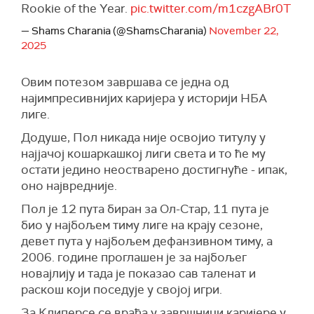
Rookie of the Year.
pic.twitter.com/m1czgABr0T
— Shams Charania (@ShamsCharania)
November 22,
2025
Овим потезом завршава се једна од
најимпресивнијих каријера у историји НБА
лиге.
Додуше, Пол никада није освојио титулу у
најјачој кошаркашкој лиги света и то ће му
остати једино неостварено достигнуће - ипак,
оно највредније.
Пол је 12 пута биран за Ол-Стар, 11 пута је
био у најбољем тиму лиге на крају сезоне,
девет пута у најбољем дефанзивном тиму, а
2006. године проглашен је за најбољег
новајлију и тада је показао сав таленат и
раскош који поседује у својој игри.
За Клиперсе се враћа у завршници каријере у