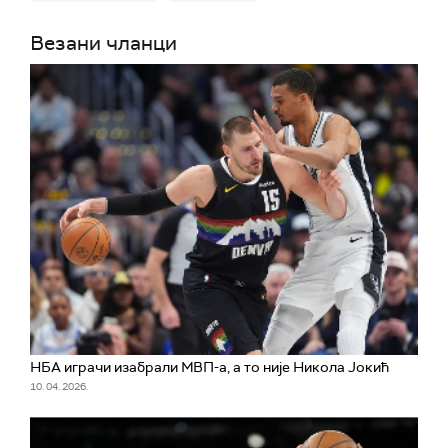
Везани чланци
НБА играчи изабрали МВП-а, а то није Никола Јокић
10. 04. 2026.