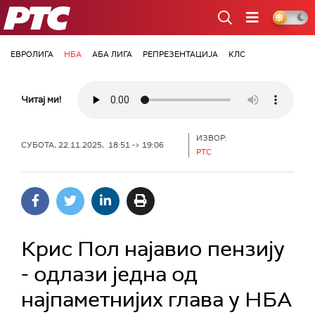
РТС
ЕВРОЛИГА
НБА
АБА ЛИГА
РЕПРЕЗЕНТАЦИЈА
КЛС
Читај ми!
ИЗВОР:
СУБОТА, 22.11.2025, 18:51 -> 19:06
РТС
Крис Пол најавио пензију
- одлази једна од
најпаметнијих глава у НБА