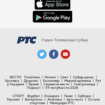
Радио Телевизија Србије
|
|
|
|
ВЕСТИ
Политика
Регион
Свет
Србија данас
|
|
|
|
Хроника
Друштво
Економија
Мерила времена
Рат
|
|
|
|
у Украјини
Време
Сервисне вести
Сматрачница
|
Подкаст
ЕУ могућности 2026
|
|
|
|
СПОРТ
Фудбал
Кошарка
Тенис
Одбојка
|
|
|
|
Рукомет
Ватерполо
Атлетика
Ауто-мото
Остали
|
спортови
Меморијал РТС