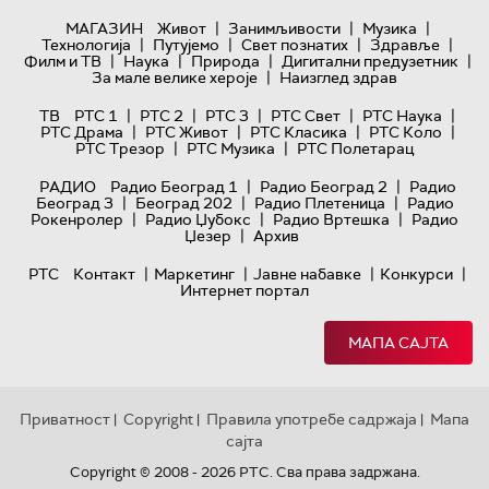
|
|
|
МАГАЗИН
Живот
Занимљивости
Музика
|
|
|
|
Технологијa
Путујемо
Свет познатих
Здравље
|
|
|
|
Филм и ТВ
Наука
Природа
Дигитални предузетник
|
За мале велике хероје
Наизглед здрав
|
|
|
|
|
ТВ
РТС 1
РТС 2
РТС 3
РТС Свет
РТС Наука
|
|
|
|
РТС Драма
РТС Живот
РТС Класика
РТС Коло
|
|
РТС Трезор
РТС Музика
РТС Полетарац
|
|
РАДИО
Радио Београд 1
Радио Београд 2
Радио
|
|
|
Београд 3
Београд 202
Радио Плетеница
Радио
|
|
|
Рокенролер
Радио Џубокс
Радио Вртешка
Радио
|
Џезер
Архив
|
|
|
|
РТС
Контакт
Маркетинг
Јавне набавке
Конкурси
Интернет портал
МАПА САЈТА
Приватност
Copyright
Правила употребе садржаја
Мапа
|
|
|
сајта
Copyright © 2008 - 2026 РТС. Сва права задржана.