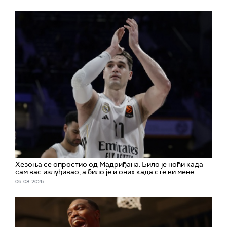
Хезоња се опростио од Мадриђана: Било је ноћи када
сам вас излуђивао, а било је и оних када сте ви мене
06. 08. 2026.