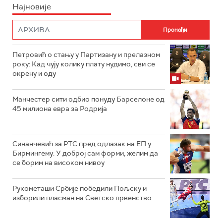
Најновије
Петровић о стању у Партизану и прелазном
року: Кад чују колику плату нудимо, сви се
окрену и оду
Манчестер сити одбио понуду Барселоне од
45 милиона евра за Родрија
Синанчевић за РТС пред одлазак на ЕП у
Бирмингему: У доброј сам форми, желим да
се борим на високом нивоу
Рукометаши Србије победили Пољску и
изборили пласман на Светско првенство