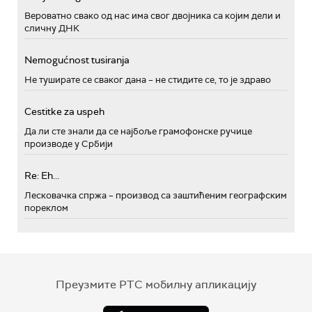
Вероватно свако од нас има свог двојника са којим дели и
сличну ДНК
Nemogućnost tusiranja
Не туширате се сваког дана – не стидите се, то је здраво
Cestitke za uspeh
Да ли сте знали да се најбоље грамофонске ручице
производе у Србији
Re: Eh...
Лесковачка спржа – производ са заштићеним географским
пореклом
Преузмите РТС мобилну апликацију