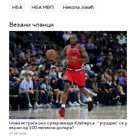
НБА
НБА МВП
Никола Јокић
Везани чланци
Нова истрага око суперзвезде Клиперса - "уградио" се у
екран од 100 милиона долара?
07. 08. 2026.