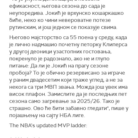
ефикасност, његова сезона до сада је
неупоредива. Јокић је врхунско кошаркашко
биће, неко ко чини невероватне потезе
рутинским, и још једном се показује свима.
Његово мајсторство са 55 поена у среду, када
је лично надмашио почетну петорку Клиперса
у другој деоници узастопних гостовања,
покренуло је радознало, ако не и глупо
питање: Да ли је Јокић на прагу сезоне
пробоја? То је обично резервисано за играче
у раним двадесетим који траже углед, а не за
некога са три МВП звања. Можда још увек има
висок плафон. Замислите да је последњих пет
сезона само загревање за 2025/26. Тако је
страшно. Ово ће бити забавно гледати", пише у
појашњењу на сајту НБА лиге.
The NBA’s updated MVP ladder: