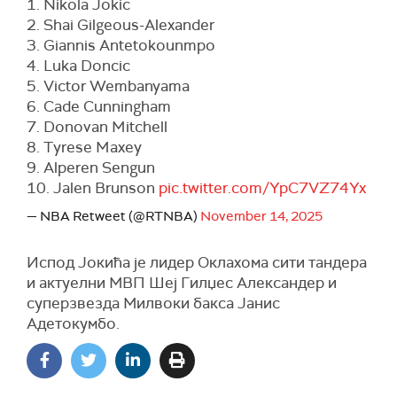
1. Nikola Jokic
2. Shai Gilgeous-Alexander
3. Giannis Antetokounmpo
4. Luka Doncic
5. Victor Wembanyama
6. Cade Cunningham
7. Donovan Mitchell
8. Tyrese Maxey
9. Alperen Sengun
10. Jalen Brunson
pic.twitter.com/YpC7VZ74Yx
— NBA Retweet (@RTNBA)
November 14, 2025
Испод Јокића је лидер Оклахома сити тандера
и актуелни МВП Шеј Гилџес Александер и
суперзвезда Милвоки бакса Јанис
Адетокумбо.