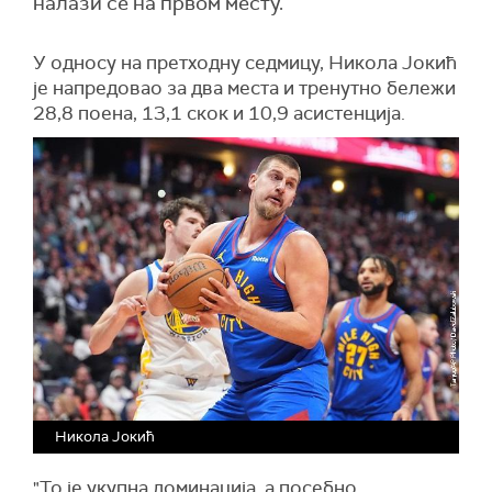
налази се на првом месту.
У односу на претходну седмицу, Никола Јокић
је напредовао за два места и тренутно бележи
28,8 поена, 13,1 скок и 10,9 асистенција.
Никола Јокић
"То је укупна доминација, а посебно