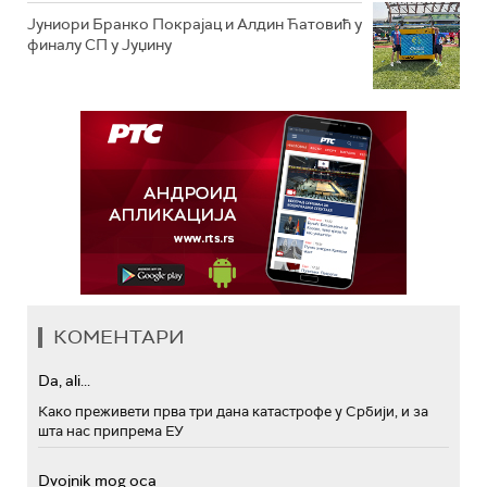
Јуниори Бранко Покрајац и Алдин Ћатовић у
финалу СП у Јуџину
КОМЕНТАРИ
Da, ali...
Како преживети прва три дана катастрофе у Србији, и за
шта нас припрема ЕУ
Dvojnik mog oca