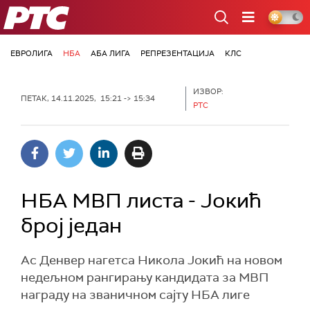
РТС
ЕВРОЛИГА
НБА
АБА ЛИГА
РЕПРЕЗЕНТАЦИЈА
КЛС
ИЗВОР:
ПЕТАК, 14.11.2025, 15:21 -> 15:34
РТС
НБА МВП листа - Јокић
број један
Ас Денвер нагетса Никола Јокић на новом
недељном рангирању кандидата за МВП
награду на званичном сајту НБА лиге