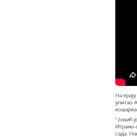
На крају
упитао 
кошаркаш
"Јовић ј
Играмо с
сада. На