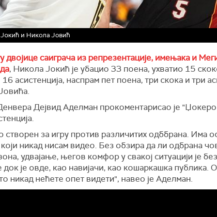
Јокић и Никола Јовић
у двојице саиграча из репрезентације, имењака и Мег
да
, Никола Јокић је убацио 33 поена, ухватио 15 скок
16 асистенција, наспрам пет поена, три скока и три а
Јовића.
Денвера Дејвид Аделман прокоментарисао је "Џокеро
стенција.
ао створен за игру против различитих одббрана. Има ос
који никад нисам видео. Без обзира да ли одбрана чо
зона, удвајање, његов комфор у свакој ситуацији је бе
 док је овде, као навијачи, као кошаркашка публика. О
о никад нећете опет видети", навео је Аделман.