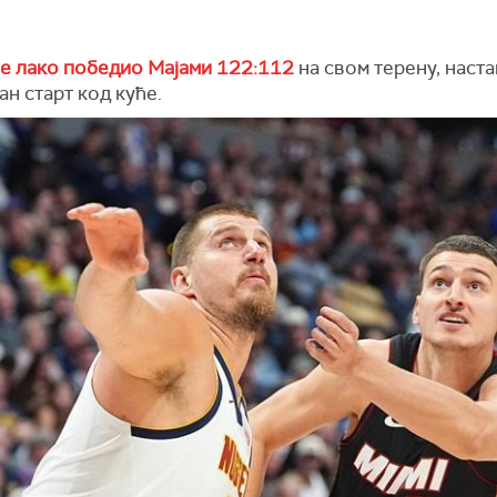
је лако победио Мајами 122:112
на свом терену, наст
н старт код куће.