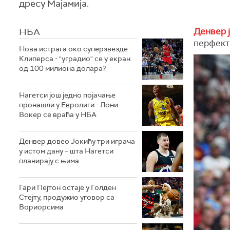
дресу Мајамија.
НБА
Денвер 
перфекта
Нова истрага око суперзвезде
Клиперса - "уградио" се у екран
од 100 милиона долара?
Нагетси још једно појачање
пронашли у Евролиги - Лони
Вокер се враћа у НБА
Денвер довео Јокићу три играча
у истом дану – шта Нагетси
планирају с њима
Гари Пејтон остаје у Голден
Стејту, продужио уговор са
Вориорсима