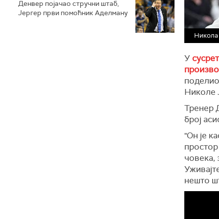
Денвер појачао стручни штаб,
Јергер први помоћник Аделману
Никола 
У
сусрет
произво
поделио 
Николе 
Тренер 
број аси
"Он је к
простор 
човека, 
Уживајте
нешто шт