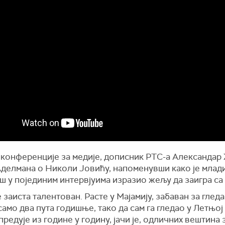
 конференције за медије, дописник РТС-а Александар 
Аделмана о Николи Јовићу, напоменувши како је млад
 у појединим интервјуима изразио жељу да заигра са
е заиста талентован. Расте у Мајамију, забаван за глед
амо два пута годишње, тако да сам га гледао у Летњој 
предује из године у годину, јачи је, одличних вештина 