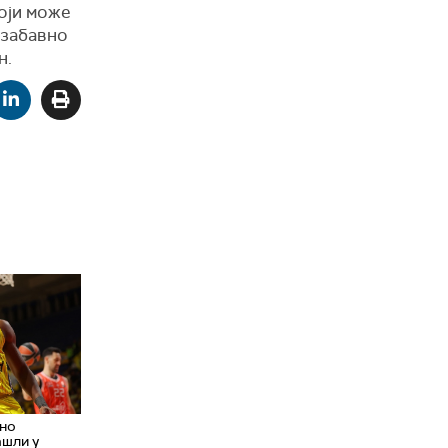
који може
 забавно
н.
дно
ашли у