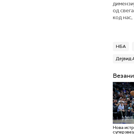
димензиј
од свега
код нас,
НБА
Дејвид 
Везани
Нова истр
суперзвез