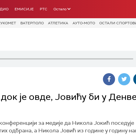
АДИО
ЕМИСИЈЕ
РТС
Остало
РУКОМЕТ
ВАТЕРПОЛО
АТЛЕТИКА
АУТО-МОТО
ОСТАЛИ СПОРТОВ
док је овде, Јовићу би у Денв
 конференцији за медије да Никола Јокић поседује
их одбрана, а Никола Јовић из године у годину на