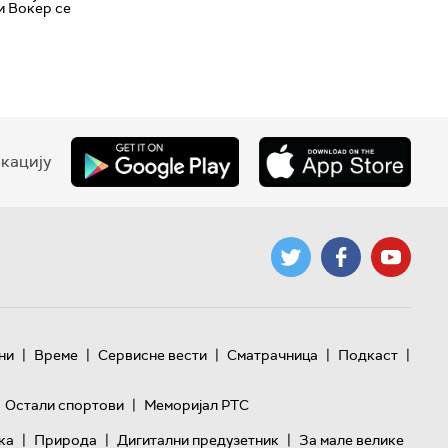
и Вокер се
кацију
|
|
|
|
|
ни
Време
Сервисне вести
Сматрачница
Подкаст
|
Остали спортови
Меморијал РТС
|
|
|
ка
Природа
Дигитални предузетник
За мале велике