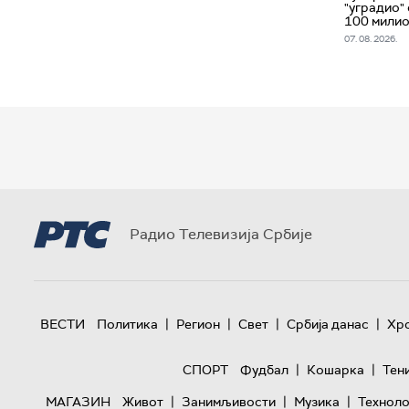
"уградио" 
100 милио
07. 08. 2026.
Радио Телевизија Србије
|
|
|
|
ВЕСТИ
Политика
Регион
Свет
Србија данас
Хр
|
|
СПОРТ
Фудбал
Кошарка
Тен
|
|
|
МАГАЗИН
Живот
Занимљивости
Музика
Техноло