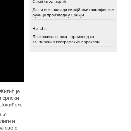
Cestitke za uspeh
Да ли сте знали да се најбоље грамофонске
ручице производе у Србији
Re: Eh...
Лесковачка спржа – производ са
заштићеним географским пореклом
Жигић је
и српски
 Јокићем.
ање.
лиги и
за своје