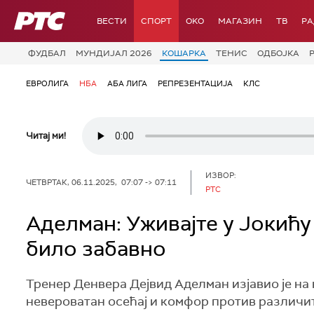
РТС
ВЕСТИ
СПОРТ
OKO
МАГАЗИН
ТВ
Р
ФУДБАЛ
МУНДИЈАЛ 2026
КОШАРКА
ТЕНИС
ОДБОЈКА
ЕВРОЛИГА
НБА
АБА ЛИГА
РЕПРЕЗЕНТАЦИЈА
КЛС
Читај ми!
ИЗВОР:
ЧЕТВРТАК, 06.11.2025, 07:07 -> 07:11
РТС
Аделман: Уживајте у Јокићу 
било забавно
Тренер Денвера Дејвид Аделман изјавио је на
невероватан осећај и комфор против различит