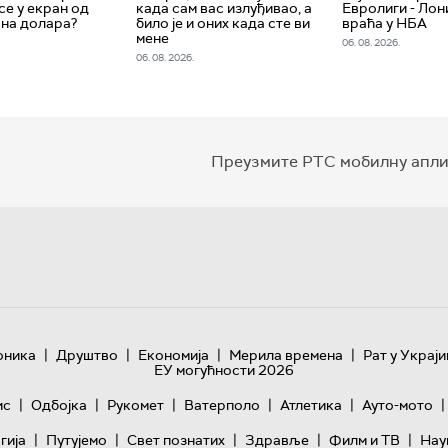
се у екран од
када сам вас излуђивао, а
Евролиги - Лон
на долара?
било је и оних када сте ви
враћа у НБА
мене
06. 08. 2026.
06. 08. 2026.
Преузмите РТС мобилну апли
|
|
|
|
оника
Друштво
Економија
Мерила времена
Рат у Украји
ЕУ могућности 2026
|
|
|
|
|
|
ис
Одбојка
Рукомет
Ватерполо
Атлетика
Ауто-мото
|
|
|
|
|
гијa
Путујемо
Свет познатих
Здравље
Филм и ТВ
Нау