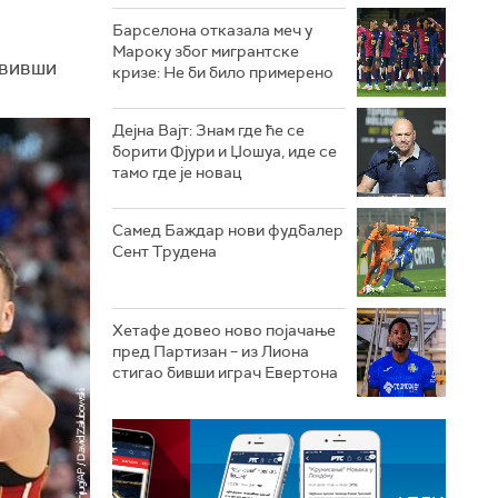
Барселона отказала меч у
Мароку због мигрантске
авивши
кризе: Не би било примерено
Дејна Вајт: Знам где ће се
борити Фјури и Џошуа, иде се
тамо где је новац
Самед Баждар нови фудбалер
Сент Трудена
Хетафе довео ново појачање
пред Партизан – из Лиона
стигао бивши играч Евертона