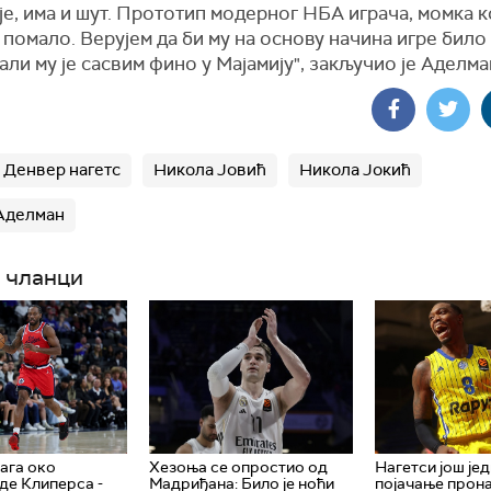
е, има и шут. Прототип модерног НБА играча, момка 
 помало. Верујем да би му на основу начина игре било
 али му је сасвим фино у Мајамију", закључио је Аделма
Денвер нагетс
Никола Јовић
Никола Јокић
Аделман
 чланци
ага око
Хезоња се опростио од
Нагетси још је
де Клиперса -
Мадриђана: Било је ноћи
појачање прон