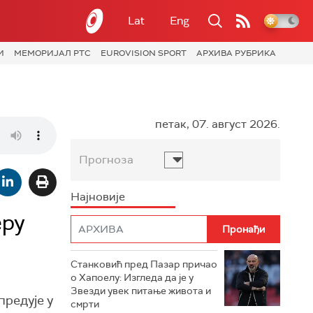
Lat
Eng
И
МЕМОРИЈАЛ РТС
EUROVISION SPORT
АРХИВА РУБРИКА
петак, 07. август 2026.
Прогноза
Најновије
еру
Станковић пред Пазар причао
о Хапоелу: Изгледа да је у
Звезди увек питање живота и
предује у
смрти