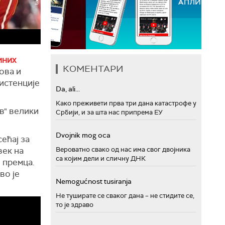
иних
КОМЕНТАРИ
ова и
систенције
Da, ali...
Како преживети прва три дана катастрофе у
в" велики
Србији, и за шта нас припрема ЕУ
Dvojnik mog oca
ећај за
Вероватно свако од нас има свог двојника
век на
са којим дели и сличну ДНК
з премца.
во је
Nemogućnost tusiranja
Не туширате се сваког дана – не стидите се,
то је здраво