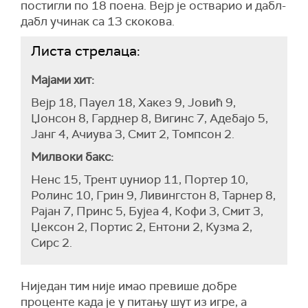
постигли по 18 поена. Вејр је остварио и дабл-
дабл учинак са 13 скокова.
Листа стрелаца:
Мајами хит:
Вејр 18, Пауел 18, Хакез 9, Јовић 9,
Џонсон 8, Гарднер 8, Вигинс 7, Адебајо 5,
Јанг 4, Ачиува 3, Смит 2, Томпсон 2.
Милвоки бакс:
Ненс 15, Трент џуниор 11, Портер 10,
Ролинс 10, Грин 9, Ливингстон 8, Тарнер 8,
Рајан 7, Принс 5, Бујеа 4, Кофи 3, Смит 3,
Џексон 2, Портис 2, Ентони 2, Кузма 2,
Сирс 2.
Ниједан тим није имао превише добре
проценте када је у питању шут из игре, а