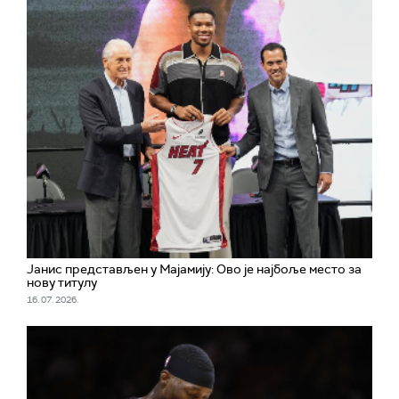
Јанис представљен у Мајамију: Ово је најбоље место за
нову титулу
16. 07. 2026.