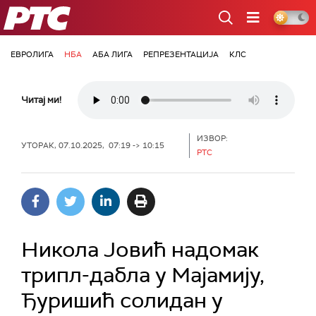
РТС
ЕВРОЛИГА
НБА
АБА ЛИГА
РЕПРЕЗЕНТАЦИЈА
КЛС
Читај ми!
ИЗВОР:
УТОРАК, 07.10.2025, 07:19 -> 10:15
РТС
Никола Јовић надомак
трипл-дабла у Мајамију,
Ђуришић солидан у