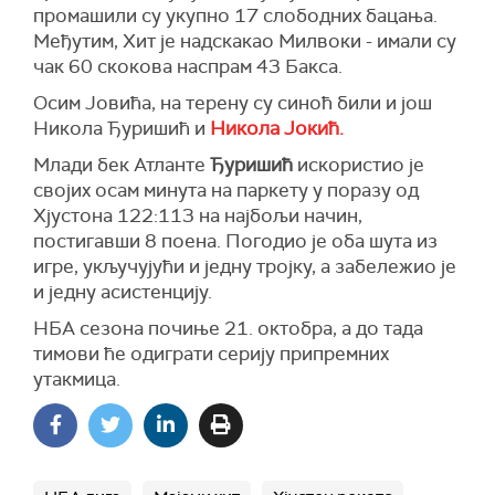
промашили су укупно 17 слободних бацања.
Међутим, Хит је надскакао Милвоки - имали су
чак 60 скокова наспрам 43 Бакса.
Осим Јовића, на терену су синоћ били и још
Никола Ђуришић и
Никола Јокић.
Млади бек Атланте
Ђуришић
искористио је
својих осам минута на паркету у поразу од
Хјустона 122:113 на најбољи начин,
постигавши 8 поена. Погодио је оба шута из
игре, укључујући и једну тројку, а забележио је
и једну асистенцију.
НБА сезона почиње 21. октобра, а до тада
тимови ће одиграти серију припремних
утакмица.