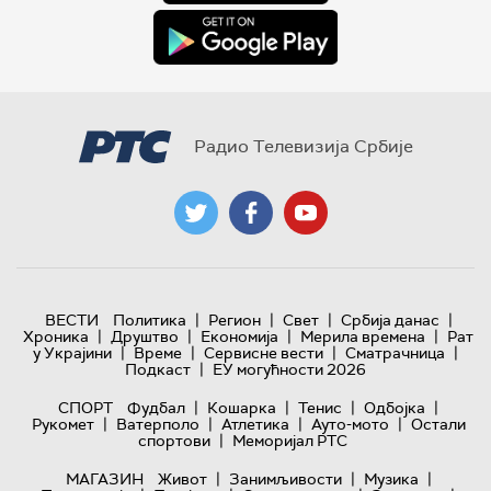
Радио Телевизија Србије
|
|
|
|
ВЕСТИ
Политика
Регион
Свет
Србија данас
|
|
|
|
Хроника
Друштво
Економија
Мерила времена
Рат
|
|
|
|
у Украјини
Време
Сервисне вести
Сматрачница
|
Подкаст
ЕУ могућности 2026
|
|
|
|
СПОРТ
Фудбал
Кошарка
Тенис
Одбојка
|
|
|
|
Рукомет
Ватерполо
Атлетика
Ауто-мото
Остали
|
спортови
Меморијал РТС
|
|
|
МАГАЗИН
Живот
Занимљивости
Музика