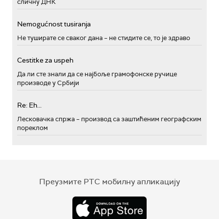
сличну ДНК
Nemogućnost tusiranja
Не туширате се сваког дана – не стидите се, то је здраво
Cestitke za uspeh
Да ли сте знали да се најбоље грамофонске ручице
производе у Србији
Re: Eh...
Лесковачка спржа – производ са заштићеним географским
пореклом
Преузмите РТС мобилну апликацију