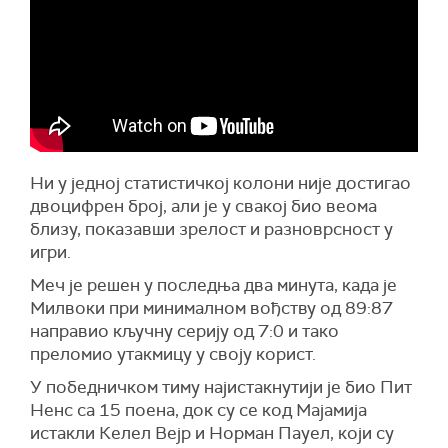
Ни у једној статистичкој колони није достигао
двоцифрен број, али је у свакој био веома
близу, показавши зрелост и разноврсност у
игри.
Меч је решен у последња два минута, када је
Милвоки при минималном вођству од 89:87
направио кључну серију од 7:0 и тако
преломио утакмицу у своју корист.
У победничком тиму најистакнутији је био Пит
Ненс са 15 поена, док су се код Мајамија
истакли Келел Вејр и Норман Пауел, који су