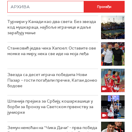
Турнири у Канади као два света: Без звезда
код мушкараца, најбоље играчице и даље
зарађују мање
Станковић једва чека Хапоел: Оставите ове
момке на миру, нека све иде на моја леђа
Звезда са десет играча победила Нови
Пазар – гости погађали пречке, Катаи донео
бодове
Шпанија прејакa за Србију, кошаркашице у
борби за бронзу на Светском првенству за
јуниорке
Земун немоћан на "Чика Дачи" - прва победа