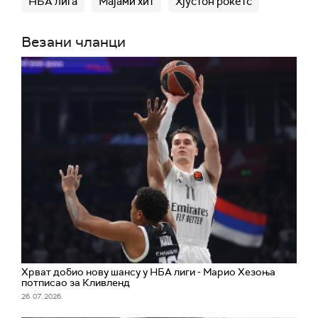
НБА лига
Мајами хит
Хјустон рокетс
Везани чланци
Хрват добио нову шансу у НБА лиги - Марио Хезоња
потписао за Кливленд
26. 07. 2026.