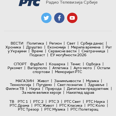
Радио Телевизија Србије
|
|
|
|
ВЕСТИ
Политика
Регион
Свет
Србија данас
|
|
|
|
Хроника
Друштво
Економија
Мерила времена
Рат
|
|
|
|
у Украјини
Време
Сервисне вести
Сматрачница
|
Подкаст
ЕУ могућности 2026
|
|
|
|
СПОРТ
Фудбал
Кошарка
Тенис
Одбојка
|
|
|
|
Рукомет
Ватерполо
Атлетика
Ауто-мото
Остали
|
спортови
Меморијал РТС
|
|
|
МАГАЗИН
Живот
Занимљивости
Музика
|
|
|
|
Технологијa
Путујемо
Свет познатих
Здравље
|
|
|
|
Филм и ТВ
Наука
Природа
Дигитални предузетник
|
За мале велике хероје
Наизглед здрав
|
|
|
|
|
ТВ
РТС 1
РТС 2
РТС 3
РТС Свет
РТС Наука
|
|
|
|
РТС Драма
РТС Живот
РТС Класика
РТС Коло
|
|
РТС Трезор
РТС Музика
РТС Полетарац