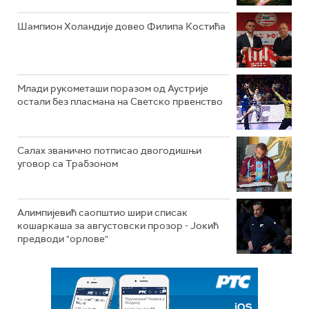
Шампион Холандије довео Филипа Костића
Млади рукометаши поразом од Аустрије
остали без пласмана на Светско првенство
Салах званично потписао двогодишњи
уговор са Трабзоном
Алимпијевић саопштио шири списак
кошаркаша за августовски прозор - Јокић
предводи "орлове"