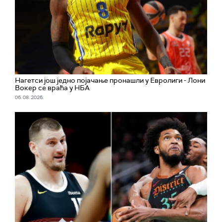
Нагетси још једно појачање пронашли у Евролиги - Лони
Вокер се враћа у НБА
06. 08. 2026.