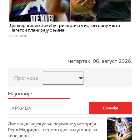
Денвер довео Јокићу три играча у истом дану – шта
Нагетси планирају с њима
05. 08. 2026.
четвртак, 06. август 2026.
Прогноза
Најновије
Диоманде најскупље појачање у историји
Реал Мадрида – седмогодишњи уговор за
тинејџера