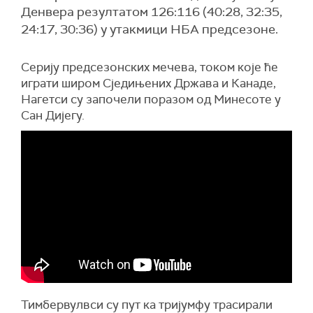
Денвера резултатом 126:116 (40:28, 32:35,
24:17, 30:36) у утакмици НБА предсезоне.
Серију предсезонских мечева, током које ће
играти широм Сједињених Држава и Канаде,
Нагетси су започели поразом од Минесоте у
Сан Дијегу.
Тимбервулвси су пут ка тријумфу трасирали