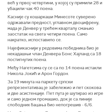
већ у првој четвртини, у којој су примили 28 и
убацили чак 40 поена.
Касније су кошаркаши Минесоте суверено
одржавали предност, углавном двоцифрену,
мада је Денвер у трећем кварталу смањио
заостатак на свега четири поена. Само
накратко, испоставило се.
Најефикаснији у редовима победника био је
некадашњи члан Денвера Бонс Хајланд са 18
постигнутих поена.
Међу Нагетсима су се са по 14 поена истакли
Никола Јокић и Арон Гордон.
За 19 минута на паркету српски
репрезентативац је забележио и пет скокова
и две асистенције. Пет пута је шутирао из игре
и само једном промашио, док је са линије
слободних бацања био непогрешив - 6/6.