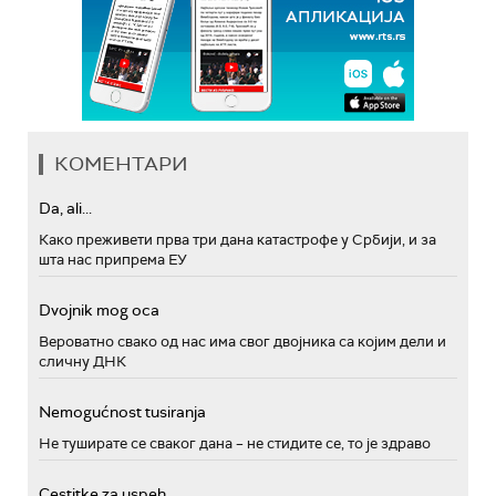
КОМЕНТАРИ
Da, ali...
Како преживети прва три дана катастрофе у Србији, и за
шта нас припрема ЕУ
Dvojnik mog oca
Вероватно свако од нас има свог двојника са којим дели и
сличну ДНК
Nemogućnost tusiranja
Не туширате се сваког дана – не стидите се, то је здраво
Cestitke za uspeh