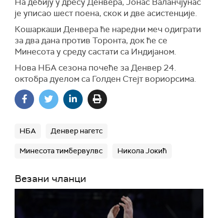
На дебију у дресу Денвера, Јонас Валанчјунас
је уписао шест поена, скок и две асистенције.
Кошаркаши Денвера ће наредни меч одиграти
за два дана против Торонта, док ће се
Минесота у среду састати са Индијаном.
Нова НБА сезона почеће за Денвер 24.
октобра дуелом са Голден Стејт вориорсима.
НБА
Денвер нагетс
Минесота тимбервулвс
Никола Јокић
Везани чланци