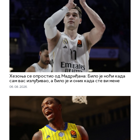
Хезоња се опростио од Мадриђана: Било је ноћи када
сам вас излуђивао, а било је и оних када сте ви мене
06. 08. 2026.