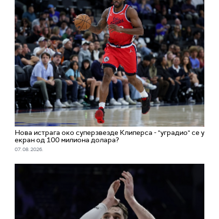
Нова истрага око суперзвезде Клиперса - "уградио" се у
екран од 100 милиона долара?
07. 08. 2026.