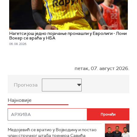
Нагетси још једно појачање пронашли у Евролиги - Лони
Вокер се враћа у НБА
06. 08. 2026.
петак, 07. август 2026.
Прогноза
Најновије
Медојевић се вратио у Војводину и постао
члан стручног штаба тренера Савића