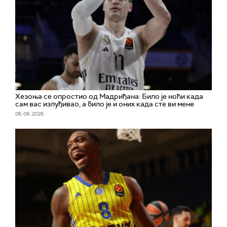
Хезоња се опростио од Мадриђана: Било је ноћи када
сам вас излуђивао, а било је и оних када сте ви мене
06. 08. 2026.