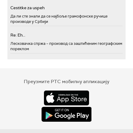
Cestitke za uspeh
Да ли сте знали да се најбоље грамофонске ручице
производе у Србији
Re: Eh...
Лесковачка спржа – производ са заштићеним географским
пореклом
Преузмите РТС мобилну апликацију