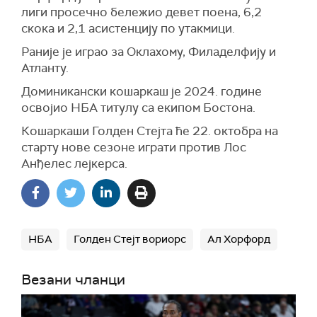
лиги просечно бележио девет поена, 6,2
скока и 2,1 асистенцију по утакмици.
Раније је играо за Оклахому, Филаделфију и
Атланту.
Доминикански кошаркаш је 2024. године
освојио НБА титулу са екипом Бостона.
Кошаркаши Голден Стејта ће 22. октобра на
старту нове сезоне играти против Лос
Анђелес лејкерса.
НБА
Голден Стејт вориорс
Ал Хорфорд
Везани чланци