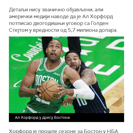
Детаљи нису званично објављени, али
амерички медији наводе да је Ал Хорфорд
потписао двогодишњи уговор са Голден
Стејтом у вредности од 5,7 милиона долара.
Ал Хорфорд у дресу Бостона
Хорфорд је прошле сезоне за Бостон у НБА