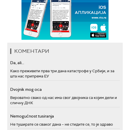
КОМЕНТАРИ
Da, ali...
Како преживети прва три дана катастрофе у Србији, и за
шта нас припрема ЕУ
Dvojnik mog oca
Вероватно свако од нас има свог двојника са којим дели и
сличну ДНК
Nemogućnost tusiranja
Не туширате се сваког дана – не стидите се, то је здраво