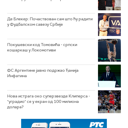
Де Блекер: Почаствован сам што ћу радити
у Фудбалском савезу Србије
Покушевски код Томовића - српски
кошаркаш у Локомотиви
ФС Аргентине јавно подржао Ђанија
Инфатина
Нова истрага око суперзвезде Клиперса -
"уградио" се у екран од 100 милиона
долара?