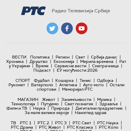
Радио Телевизија Србије
|
|
|
|
ВЕСТИ
Политика
Регион
Свет
Србија данас
|
|
|
|
Хроника
Друштво
Економија
Мерила времена
Рат
|
|
|
|
у Украјини
Време
Сервисне вести
Сматрачница
|
Подкаст
ЕУ могућности 2026
|
|
|
|
СПОРТ
Фудбал
Кошарка
Тенис
Одбојка
|
|
|
|
Рукомет
Ватерполо
Атлетика
Ауто-мото
Остали
|
спортови
Меморијал РТС
|
|
|
МАГАЗИН
Живот
Занимљивости
Музика
|
|
|
|
Технологијa
Путујемо
Свет познатих
Здравље
|
|
|
|
Филм и ТВ
Наука
Природа
Дигитални предузетник
|
За мале велике хероје
Наизглед здрав
|
|
|
|
|
ТВ
РТС 1
РТС 2
РТС 3
РТС Свет
РТС Наука
|
|
|
|
РТС Драма
РТС Живот
РТС Класика
РТС Коло