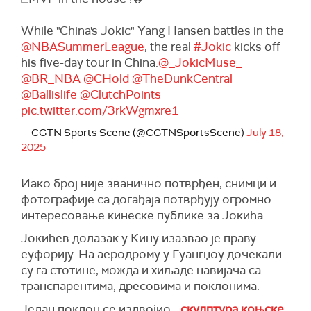
While "China's Jokic" Yang Hansen battles in the
@NBASummerLeague
, the real
#Jokic
kicks off
his five-day tour in China.
@_JokicMuse_
@BR_NBA
@CHold
@TheDunkCentral
@Ballislife
@ClutchPoints
pic.twitter.com/3rkWgmxre1
— CGTN Sports Scene (@CGTNSportsScene)
July 18,
2025
Иако број није званично потврђен, снимци и
фотографије са догађаја потврђују огромно
интересовање кинеске публике за Јокића.
Јокићев долазак у Кину изазвао је праву
еуфорију. На аеродрому у Гуангџоу дочекали
су га стотине, можда и хиљаде навијача са
транспарентима, дресовима и поклонима.
Један поклон се издвојио -
скулптура коњске