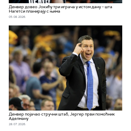
Денвер довео Јокићу три играча у истом дану – шта
Нагетси планирају с њима
05. 08. 2026.
Денвер појачао стручни штаб, Јергер први помоћник
Аделману
28. 07. 2026.