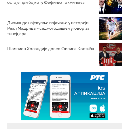
остаје при бојкоту Фифиних такмичења
Диоманде најскупље појачање у историји
Реал Мадрида – седмогодишњи уговор за
тинејџера
Шампион Холандије довео Филипа Костића