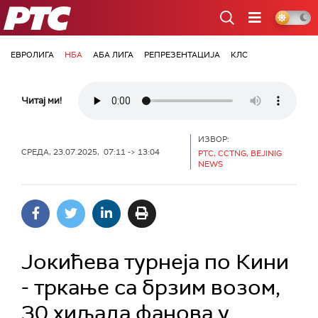
РТС
ЕВРОЛИГА
НБА
АБА ЛИГА
РЕПРЕЗЕНТАЦИЈА
КЛС
Читај ми!
ИЗВОР:
СРЕДА, 23.07.2025, 07:11 -> 13:04
РТС, CCTNG, BEJINIG
NEWS
Јокићева турнеја по Кини
- тркање са брзим возом,
30 хиљада фанова у