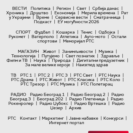
|
|
|
|
ВЕСТИ
Политика
Регион
Свет
Србија данас
|
|
|
|
Хроника
Друштво
Економија
Мерила времена
Рат
|
|
|
|
у Украјини
Време
Сервисне вести
Сматрачница
|
Подкаст
ЕУ могућности 2026
|
|
|
|
СПОРТ
Фудбал
Кошарка
Тенис
Одбојка
|
|
|
|
Рукомет
Ватерполо
Атлетика
Ауто-мото
Остали
|
спортови
Меморијал РТС
|
|
|
МАГАЗИН
Живот
Занимљивости
Музика
|
|
|
|
Технологијa
Путујемо
Свет познатих
Здравље
|
|
|
|
Филм и ТВ
Наука
Природа
Дигитални предузетник
|
За мале велике хероје
Наизглед здрав
|
|
|
|
|
ТВ
РТС 1
РТС 2
РТС 3
РТС Свет
РТС Наука
|
|
|
|
РТС Драма
РТС Живот
РТС Класика
РТС Коло
|
|
РТС Трезор
РТС Музика
РТС Полетарац
|
|
РАДИО
Радио Београд 1
Радио Београд 2
Радио
|
|
|
Београд 3
Београд 202
Радио Плетеница
Радио
|
|
|
Рокенролер
Радио Џубокс
Радио Вртешка
Радио
|
Џезер
Архив
|
|
|
|
РТС
Контакт
Маркетинг
Јавне набавке
Конкурси
Интернет портал