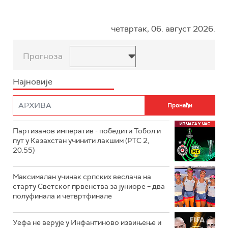
четвртак, 06. август 2026.
Прогноза
Најновије
Партизанов императив - победити Тобол и
пут у Казахстан учинити лакшим (РТС 2,
20.55)
Максималан учинак српских веслача на
старту Светског првенства за јуниоре – два
полуфинала и четвртфинале
Уефа не верује у Инфантиново извињење и