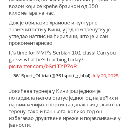
возом који се креће брзином од 350
километара на час.
Док је обилазио храмове и културне
знаменитости у Кини, у једном тренутку је
угледао натпис на ћирилици, што је и сам
прокоментарисао.
It’s time for MVP’s Serbian 101 class! Can you
guess what he’s teaching today?
pic.twitter.com/bSr1TYP7oR
— 361Sport_Official (@361sport_global)
July 20, 2025
Јокићева турнеја у Кини још једном је
потврдила његов статус једног од највећих и
најомиљенијих спортиста данашњице, како на
терену, тако и ван њега, колико год он
избегавао друштвене мреже и појављивање у
јавности.