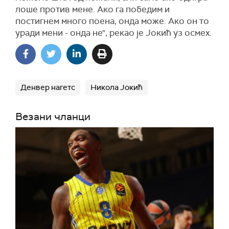
лоше против мене. Ако га победим и
постигнем много поена, онда може. Ако он то
уради мени - онда не", рекао је Јокић уз осмех.
Денвер нагетс
Никола Јокић
Везани чланци