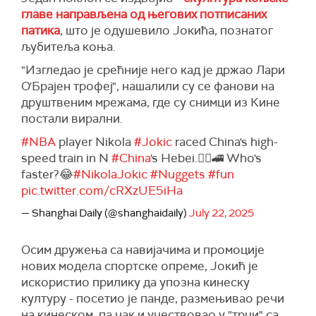
главе направљена од његових потписаних
патика
, што је одушевило Јокића, познатог
љубитеља коња.
"Изгледао је срећније него кад је држао Лари
О'Брајен трофеј", нашалили су се фанови на
друштвеним мрежама, где су снимци из Кине
постали вирални.
#NBA
player Nikola
#Jokic
raced China's high-
speed train in N
#China
's Hebei.🏃‍♂️🚄 Who's
faster?😂
#NikolaJokic
#Nuggets
#fun
pic.twitter.com/cRXzUE5iHa
— Shanghai Daily (@shanghaidaily)
July 22, 2025
Осим дружења са навијачима и промоције
нових модела спортске опреме, Јокић је
искористио прилику да упозна кинеску
културу - посетио је панде, размењивао речи
на кинеском, па чак и учествовао у "трци" са