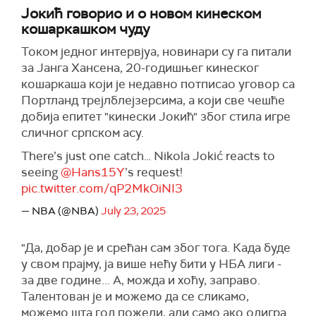
Јокић говорио и о новом кинеском
кошаркашком чуду
Током једног интервјуа, новинари су га питали
за Јанга Хансена, 20-годишњег кинеског
кошаркаша који је недавно потписао уговор са
Портланд трејлблејзерсима, а који све чешће
добија епитет "кинески Јокић" због стила игре
сличног српском асу.
There’s just one catch… Nikola Jokić reacts to
seeing
@Hans15Y
’s request!
pic.twitter.com/qP2MkOiNI3
— NBA (@NBA)
July 23, 2025
"Да, добар је и срећан сам због тога. Када буде
у свом прајму, ја више нећу бити у НБА лиги -
за две године... А, можда и хоћу, заправо.
Талентован је и можемо да се сликамо,
можемо шта год пожели, али само ако одигра