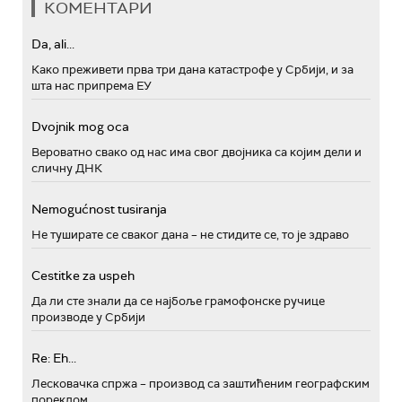
КОМЕНТАРИ
Da, ali...
Како преживети прва три дана катастрофе у Србији, и за
шта нас припрема ЕУ
Dvojnik mog oca
Вероватно свако од нас има свог двојника са којим дели и
сличну ДНК
Nemogućnost tusiranja
Не туширате се сваког дана – не стидите се, то је здраво
Cestitke za uspeh
Да ли сте знали да се најбоље грамофонске ручице
производе у Србији
Re: Eh...
Лесковачка спржа – производ са заштићеним географским
пореклом