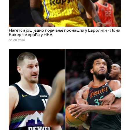
Нагетси још једно појачање пронашли у Евролиги - Лони
Вокер се враћа у НБА
06. 08. 2026.