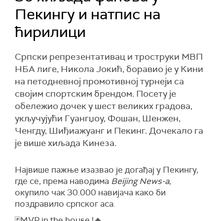
Пекингу и натпис на
ћирилици
Српски репрезентативац и троструки МВП
НБА лиге, Никола Јокић, боравио је у Кини
на петодневној промотивној турнеји са
својим спортским брендом. Посету је
обележио дочек у шест великих градова,
укључујући Гуангџоу, Фошан, Шенжен,
Ченгду, Шиђиажуанг и Пекинг. Дочекало га
је више хиљада Кинеза.
Највише пажње изазвао је догађај у Пекингу,
где се, према наводима
Beijing News-а
,
окупило чак 30.000 навијача како би
поздравило српског аса.
🃏MVP in the house !🔥