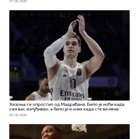
07. 08. 2026.
Хезоња се опростио од Мадриђана: Било је ноћи када
сам вас излуђивао, а било је и оних када сте ви мене
06. 08. 2026.