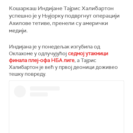
Кошаркаш Индијане Тајрис Халибартон
успешно је у Њујорку подвргнут операцији
Ахилове тетиве, пренели су амерички
медији.
Индијана је у понедељак изгубила од
Оклахоме у одлучујућој
седмој утакмици
финала плеј-офа НБА лиге
, а Тајрис
Халибартон је већ у првој деоници доживео
тешку повреду.