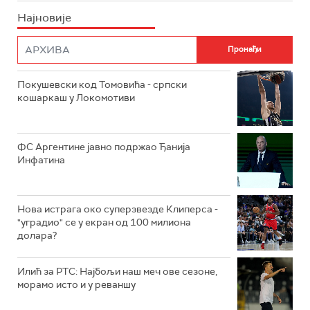
Најновије
Покушевски код Томовића - српски
кошаркаш у Локомотиви
ФС Аргентине јавно подржао Ђанија
Инфатина
Нова истрага око суперзвезде Клиперса -
"уградио" се у екран од 100 милиона
долара?
Илић за РТС: Најбољи наш меч ове сезоне,
морамо исто и у реваншу