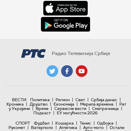
Радио Телевизија Србије
|
|
|
|
ВЕСТИ
Политика
Регион
Свет
Србија данас
|
|
|
|
Хроника
Друштво
Економија
Мерила времена
Рат
|
|
|
|
у Украјини
Време
Сервисне вести
Сматрачница
|
Подкаст
ЕУ могућности 2026
|
|
|
|
СПОРТ
Фудбал
Кошарка
Тенис
Одбојка
|
|
|
|
Рукомет
Ватерполо
Атлетика
Ауто-мото
Остали