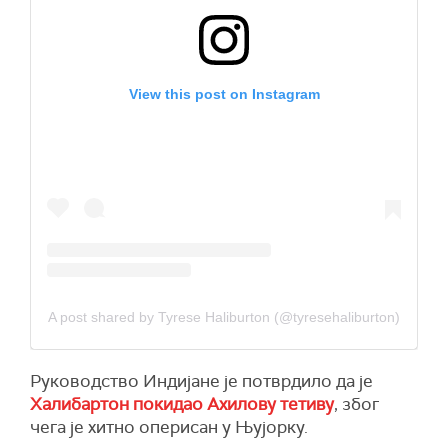
View this post on Instagram
A post shared by Tyrese Haliburton (@tyresehaliburton)
Руководство Индијане је потврдило да је
Халибартон покидао Ахилову тетиву
, због
чега је хитно оперисан у Њујорку.