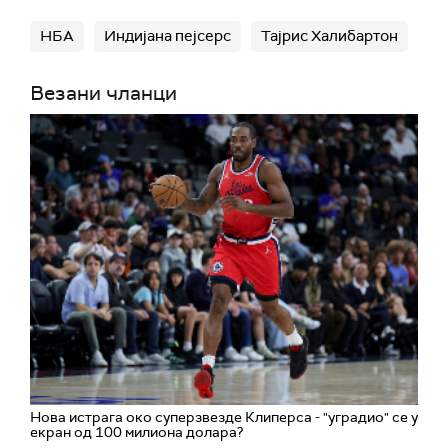
НБА
Индијана пејсерс
Тајрис Халибартон
Везани чланци
Нова истрага око суперзвезде Клиперса - "уградио" се у
екран од 100 милиона долара?