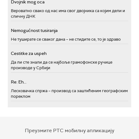
Dvojnik mog oca
Вероватно свако од нас има свог двојника са којим дели и
сличну ДНК
Nemogućnost tusiranja
Не туширате се сваког дана – не стидите се, то је здраво
Cestitke za uspeh
Да ли сте знали да се најбоље грамофонске ручице
производе у Србији
Re: Eh...
Лесковачка спржа – производ са заштићеним географским
пореклом
Преузмите РТС мобилну апликацију