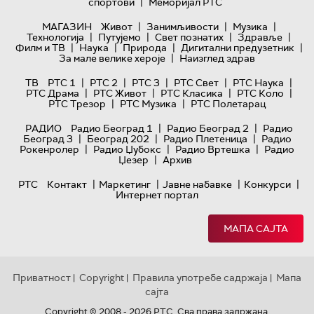
|
спортови
Меморијал РТС
|
|
|
МАГАЗИН
Живот
Занимљивости
Музика
|
|
|
|
Технологијa
Путујемо
Свет познатих
Здравље
|
|
|
|
Филм и ТВ
Наука
Природа
Дигитални предузетник
|
За мале велике хероје
Наизглед здрав
|
|
|
|
|
ТВ
РТС 1
РТС 2
РТС 3
РТС Свет
РТС Наука
|
|
|
|
РТС Драма
РТС Живот
РТС Класика
РТС Коло
|
|
РТС Трезор
РТС Музика
РТС Полетарац
|
|
РАДИО
Радио Београд 1
Радио Београд 2
Радио
|
|
|
Београд 3
Београд 202
Радио Плетеница
Радио
|
|
|
Рокенролер
Радио Џубокс
Радио Вртешка
Радио
|
Џезер
Архив
|
|
|
|
РТС
Контакт
Маркетинг
Јавне набавке
Конкурси
Интернет портал
МАПА САЈТА
Приватност
Copyright
Правила употребе садржаја
Мапа
|
|
|
сајта
Copyright © 2008 - 2026 РТС. Сва права задржана.