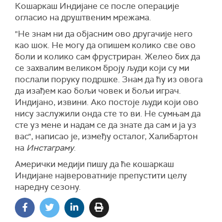
Кошаркаш Индијане се после операције
огласио на друштвеним мрежама.
"Не знам ни да објасним ово другачије него
као шок. Не могу да опишем колико све ово
боли и колико сам фрустриран. Желео бих да
се захвалим великом броју људи који су ми
послали поруку подршке. Знам да ћу из овога
да изађем као бољи човек и бољи играч.
Индијано, извини. Ако постоје људи који ово
нису заслужили онда сте то ви. Не сумњам да
сте уз мене и надам се да знате да сам и ја уз
вас", написао је, између осталог, Халибартон
на
Инстаграму
.
Амерички медији пишу да ће кошаркаш
Индијане највероватније препустити целу
наредну сезону.