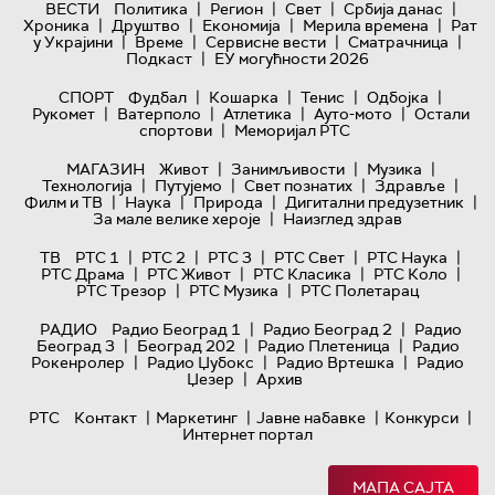
|
|
|
|
ВЕСТИ
Политика
Регион
Свет
Србија данас
|
|
|
|
Хроника
Друштво
Економија
Мерила времена
Рат
|
|
|
|
у Украјини
Време
Сервисне вести
Сматрачница
|
Подкаст
ЕУ могућности 2026
|
|
|
|
СПОРТ
Фудбал
Кошарка
Тенис
Одбојка
|
|
|
|
Рукомет
Ватерполо
Атлетика
Ауто-мото
Остали
|
спортови
Меморијал РТС
|
|
|
МАГАЗИН
Живот
Занимљивости
Музика
|
|
|
|
Технологијa
Путујемо
Свет познатих
Здравље
|
|
|
|
Филм и ТВ
Наука
Природа
Дигитални предузетник
|
За мале велике хероје
Наизглед здрав
|
|
|
|
|
ТВ
РТС 1
РТС 2
РТС 3
РТС Свет
РТС Наука
|
|
|
|
РТС Драма
РТС Живот
РТС Класика
РТС Коло
|
|
РТС Трезор
РТС Музика
РТС Полетарац
|
|
РАДИО
Радио Београд 1
Радио Београд 2
Радио
|
|
|
Београд 3
Београд 202
Радио Плетеница
Радио
|
|
|
Рокенролер
Радио Џубокс
Радио Вртешка
Радио
|
Џезер
Архив
|
|
|
|
РТС
Контакт
Маркетинг
Јавне набавке
Конкурси
Интернет портал
МАПА САЈТА