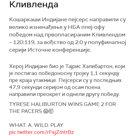
Кливленда
Кошаркаши Индијане пејсерс направили су
велико изненађење у НБА плеј-офу
победом над првопласираним Кливлендом
– 120:119, за вођство од 2:0 у полуфиналној
серији Источне конференције.
Херој Индијане био је Тајрис Халибартон, који
је постигао победоносну тројку 1,1 секунду
пре краја утакмице. Пејсерси су у последњих
47,9 секунди серијом од осам поена
направили преокрет и однели другу победу.
TYRESE HALIBURTON WINS GAME 2 FOR
THE PACERS 😱🤯
WHAT. A. WILD. PLAY.
pic.twitter.com/rFsjZmtrBz