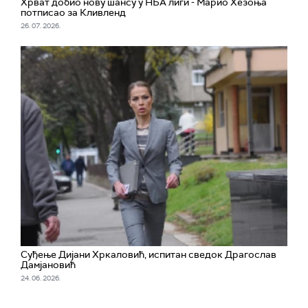
Хрват добио нову шансу у НБА лиги - Марио Хезоња
потписао за Кливленд
26. 07. 2026.
Суђење Дијани Хркаловић, испитан сведок Драгослав
Дамјановић
24. 06. 2026.