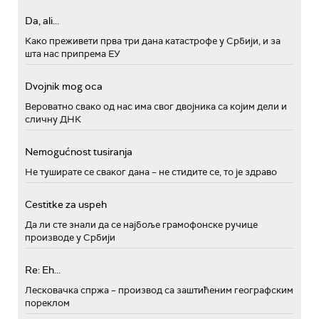
Da, ali...
Како преживети прва три дана катастрофе у Србији, и за
шта нас припрема ЕУ
Dvojnik mog oca
Вероватно свако од нас има свог двојника са којим дели и
сличну ДНК
Nemogućnost tusiranja
Не туширате се сваког дана – не стидите се, то је здраво
Cestitke za uspeh
Да ли сте знали да се најбоље грамофонске ручице
производе у Србији
Re: Eh...
Лесковачка спржа – производ са заштићеним географским
пореклом