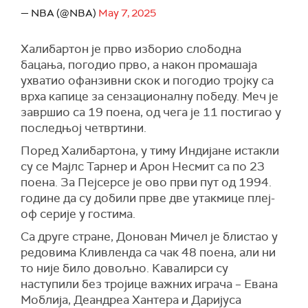
— NBA (@NBA)
May 7, 2025
Халибартон је прво изборио слободна
бацања, погодио прво, а након промашаја
ухватио офанзивни скок и погодио тројку са
врха капице за сензационалну победу. Меч је
завршио са 19 поена, од чега је 11 постигао у
последњој четвртини.
Поред Халибартона, у тиму Индијане истакли
су се Мајлс Тарнер и Арон Несмит са по 23
поена. За Пејсерсе је ово први пут од 1994.
године да су добили прве две утакмице плеј-
оф серије у гостима.
Са друге стране, Донован Мичел је блистао у
редовима Кливленда са чак 48 поена, али ни
то није било довољно. Кавалирси су
наступили без тројице важних играча – Евана
Моблија, Деaндреа Хантера и Даријуса