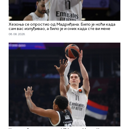
Хезоња се опростио од Мадриђана: Било је ноћи када
сам вас излуђивао, а било је и оних када сте ви мене
06. 08. 2026.