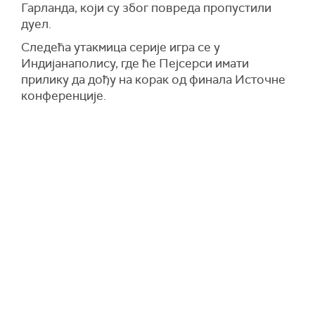
Гарланда, који су због повреда пропустили
дуел.
Следећа утакмица серије игра се у
Индијанаполису, где ће Пејсерси имати
прилику да дођу на корак од финала Источне
конференције.