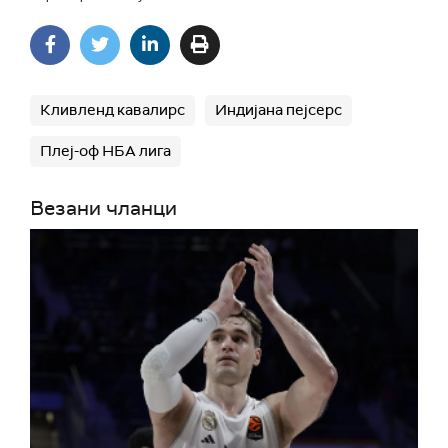
Кливленд кавалирс
Индијана пејсерс
Плеј-оф НБА лига
Везани чланци