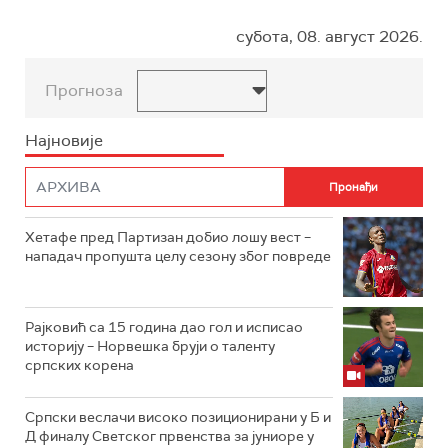
субота, 08. август 2026.
Прогноза
Најновије
Хетафе пред Партизан добио лошу вест –
нападач пропушта целу сезону због повреде
Рајковић са 15 година дао гол и исписао
историју – Норвешка бруји о таленту
српских корена
Српски веслачи високо позиционирани у Б и
Д финалу Светског првенства за јуниоре у