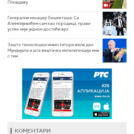
Пловдиву
Генерални менаџер Бешикташа: Са
Алимпијевићем сам као породица, прави
успех није једном достићи врх
Зашто технолошки инвеститори желе део
Мундијала и шта вештачка интелигенција има
с тим
КОМЕНТАРИ