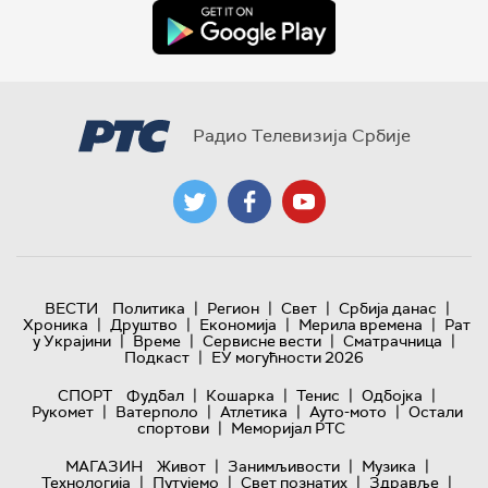
Радио Телевизија Србије
|
|
|
|
ВЕСТИ
Политика
Регион
Свет
Србија данас
|
|
|
|
Хроника
Друштво
Економија
Мерила времена
Рат
|
|
|
|
у Украјини
Време
Сервисне вести
Сматрачница
|
Подкаст
ЕУ могућности 2026
|
|
|
|
СПОРТ
Фудбал
Кошарка
Тенис
Одбојка
|
|
|
|
Рукомет
Ватерполо
Атлетика
Ауто-мото
Остали
|
спортови
Меморијал РТС
|
|
|
МАГАЗИН
Живот
Занимљивости
Музика
|
|
|
|
Технологијa
Путујемо
Свет познатих
Здравље