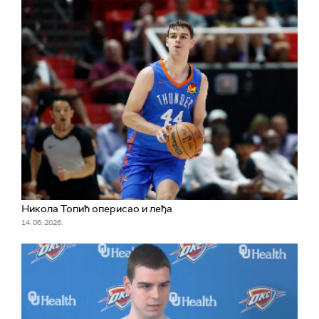
Никола Топић оперисао и леђа
14. 06. 2026.