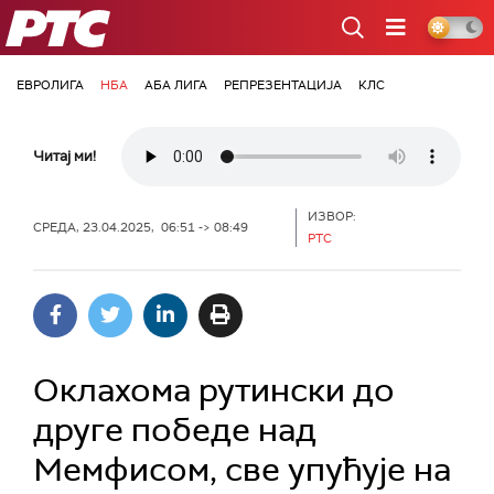
РТС
ЕВРОЛИГА
НБА
АБА ЛИГА
РЕПРЕЗЕНТАЦИЈА
КЛС
Читај ми!
ИЗВОР:
СРЕДА, 23.04.2025, 06:51 -> 08:49
РТС
Оклахома рутински до
друге победе над
Мемфисом, све упућује на