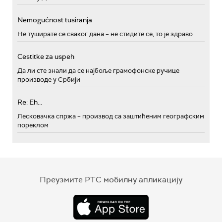
Nemogućnost tusiranja
Не туширате се сваког дана – не стидите се, то је здраво
Cestitke za uspeh
Да ли сте знали да се најбоље грамофонске ручице
производе у Србији
Re: Eh...
Лесковачка спржа – производ са заштићеним географским
пореклом
Преузмите РТС мобилну апликацију