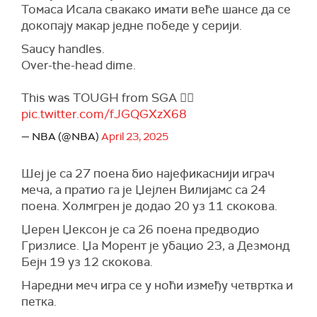
Томаса Исала свакако имати веће шансе да се
докопају макар једне победе у серији.
Saucy handles.
Over-the-head dime.
This was TOUGH from SGA 😮‍💨
pic.twitter.com/fJGQGXzX68
— NBA (@NBA)
April 23, 2025
Шеј је са 27 поена био најефикаснији играч
меча, а пратио га је Џејлен Вилијамс са 24
поена. Холмгрен је додао 20 уз 11 скокова.
Џерен Џексон је са 26 поена предводио
Гризлисе. Џа Морент је убацио 23, а Дезмонд
Бејн 19 уз 12 скокова.
Наредни меч игра се у ноћи између четвртка и
петка.