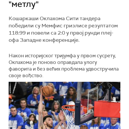
"метлу"
Кошаркаши Оклахома Сити тандера
победили су Мемфис гризлисе резултатом
118:99 и повели са 2:0 у првој рунди плеј-
офа Западне конференције.
Након историјског тријумфа у првом сусрету,
Оклахома је поново оправдала улогу
фаворита и без већих проблема удвостручила
своје вођство.