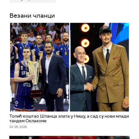
Везани чланци
Топић коштао Шпанца злата у Нишу, а сад су нови млади
тандем Оклахоме
24. 06. 2026.