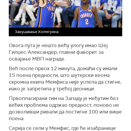
Закуцавање Холмгрена
Овога пута је нешто већу улогу имао Шеј
Гилџес-Александер, главни фаворит за
освајање МВП награде.
Већ после првох 12 минута, домаћи су имали
15 поена предности, што шутерски веома
скромна екипа Мемфиса није успела да стигне,
иако је запретила у трећој деоници.
Првопласирани тим на Западу је међутим без
већих проблема одржао предност, поново не
дозволивши ривали да постигне 100 или више
поена.
Серија се сели у Мемфис, где ће изабраници