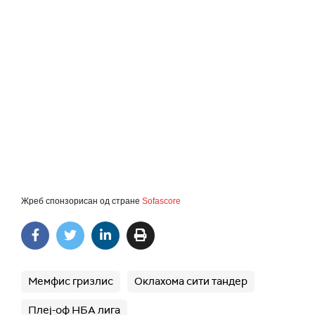
Жреб спонзорисан од стране
Sofascore
Мемфис гризлис
Оклахома сити тандер
Плеј-оф НБА лига