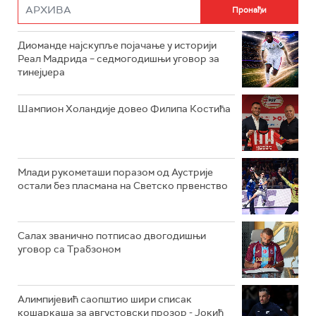
Диоманде најскупље појачање у историји
Реал Мадрида – седмогодишњи уговор за
тинејџера
Шампион Холандије довео Филипа Костића
Млади рукометаши поразом од Аустрије
остали без пласмана на Светско првенство
Салах званично потписао двогодишњи
уговор са Трабзоном
Алимпијевић саопштио шири списак
кошаркаша за августовски прозор - Јокић