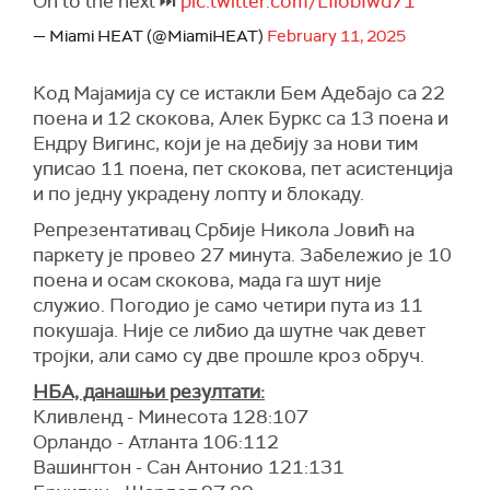
On to the next ⏭️
pic.twitter.com/LIiobIwd71
— Miami HEAT (@MiamiHEAT)
February 11, 2025
Код Мајамија су се истакли Бем Адебајо са 22
поена и 12 скокова, Алек Буркс са 13 поена и
Ендру Вигинс, који је на дебију за нови тим
уписао 11 поена, пет скокова, пет асистенција
и по једну украдену лопту и блокаду.
Репрезентативац Србије Никола Јовић на
паркету је провео 27 минута. Забележио је 10
поена и осам скокова, мада га шут није
служио. Погодио је само четири пута из 11
покушаја. Није се либио да шутне чак девет
тројки, али само су две прошле кроз обруч.
НБА, данашњи резултати:
Кливленд - Минесота 128:107
Орландо - Атланта 106:112
Вашингтон - Сан Антонио 121:131