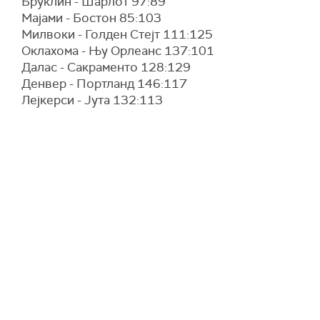
Бруклин - Шарлот 97:89
Мајами - Бостон 85:103
Милвоки - Голден Стејт 111:125
Оклахома - Њу Орлеанс 137:101
Далас - Сакраменто 128:129
Денвер - Портланд 146:117
Лејкерси - Јута 132:113