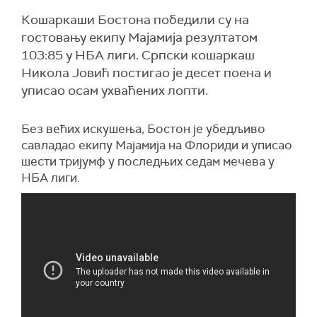
Кошаркаши Бостона победили су на
гостовању екипу Мајамија резултатом
103:85 у НБА лиги. Српски кошаркаш
Никола Јовић постигао је десет поена и
уписао осам ухваћених лопти.
Без већих искушења, Бостон је убедљиво
савладао екипу Мајамија на Флориди и уписао
шести тријумф у последњих седам мечева у
НБА лиги.