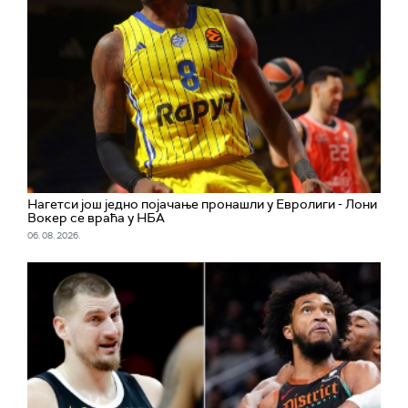
Нагетси још једно појачање пронашли у Евролиги - Лони
Вокер се враћа у НБА
06. 08. 2026.