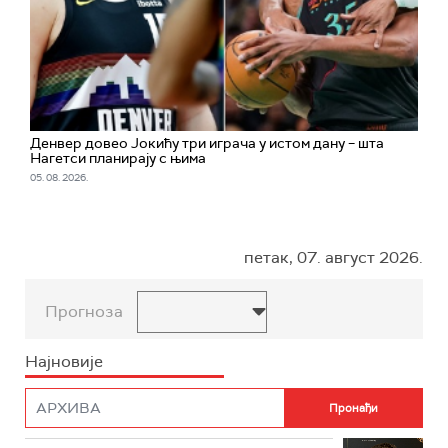
Денвер довео Јокићу три играча у истом дану – шта
Нагетси планирају с њима
05. 08. 2026.
петак, 07. август 2026.
Прогноза
Најновије