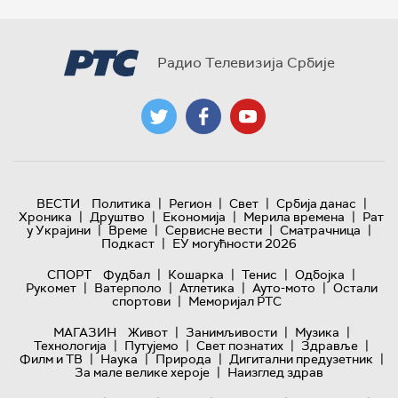
Радио Телевизија Србије
|
|
|
|
ВЕСТИ
Политика
Регион
Свет
Србија данас
|
|
|
|
Хроника
Друштво
Економија
Мерила времена
Рат
|
|
|
|
у Украјини
Време
Сервисне вести
Сматрачница
|
Подкаст
ЕУ могућности 2026
|
|
|
|
СПОРТ
Фудбал
Кошарка
Тенис
Одбојка
|
|
|
|
Рукомет
Ватерполо
Атлетика
Ауто-мото
Остали
|
спортови
Меморијал РТС
|
|
|
МАГАЗИН
Живот
Занимљивости
Музика
|
|
|
|
Технологијa
Путујемо
Свет познатих
Здравље
|
|
|
|
Филм и ТВ
Наука
Природа
Дигитални предузетник
|
За мале велике хероје
Наизглед здрав