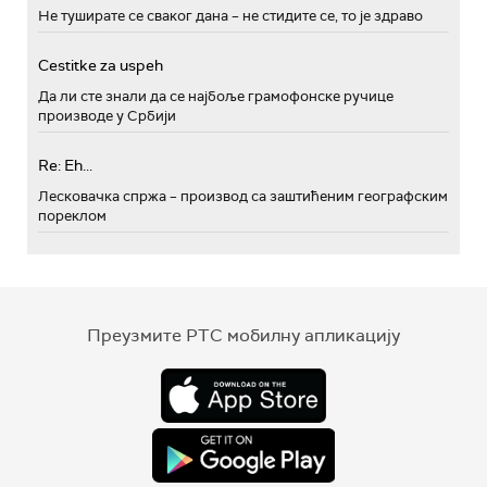
Не туширате се сваког дана – не стидите се, то је здраво
Cestitke za uspeh
Да ли сте знали да се најбоље грамофонске ручице
производе у Србији
Re: Eh...
Лесковачка спржа – производ са заштићеним географским
пореклом
Преузмите РТС мобилну апликацију