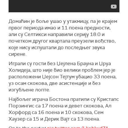
Домаћин је боље ушао у утакмицу, па је крајем
првог периода имао и 11 поена предности,
али су Селтикси направили серију 18:0 и
почетком другог квартала преузели вођство,
које нису испуштали до последњег звука
сирене.
Играли су гости без Џејлена Брауна и Џруа
Холидеја, што није био велики проблем јер је
расположени Џејсон Тејтум убацио 33 поена,
уз осам скокова, две асистенције и без
изгубљене лопте.
Најбољег играча Бостона пратили су Кристапс
Порзингис са 17 поена и девет скокова, Ал
Хорфорд са 16 поена и 10 скокова, Сем
Хаузер са 15 и Дерик Вајт са 13 поена.