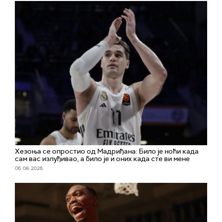
Хезоња се опростио од Мадриђана: Било је ноћи када
сам вас излуђивао, а било је и оних када сте ви мене
06. 08. 2026.