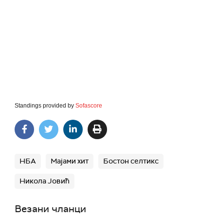
Standings provided by
Sofascore
НБА
Мајами хит
Бостон селтикс
Никола Јовић
Везани чланци