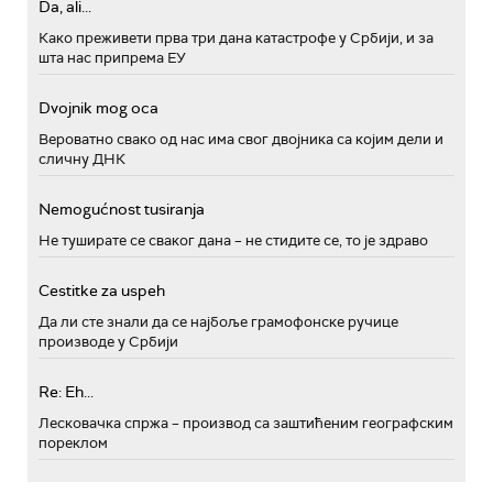
Da, ali...
Како преживети прва три дана катастрофе у Србији, и за
шта нас припрема ЕУ
Dvojnik mog oca
Вероватно свако од нас има свог двојника са којим дели и
сличну ДНК
Nemogućnost tusiranja
Не туширате се сваког дана – не стидите се, то је здраво
Cestitke za uspeh
Да ли сте знали да се најбоље грамофонске ручице
производе у Србији
Re: Eh...
Лесковачка спржа – производ са заштићеним географским
пореклом