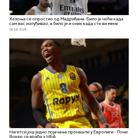
Хезоња се опростио од Мадриђана: Било је ноћи када
сам вас излуђивао, а било је и оних када сте ви мене
06. 08. 2026.
Нагетси још једно појачање пронашли у Евролиги - Лони
Вокер се враћа у НБА