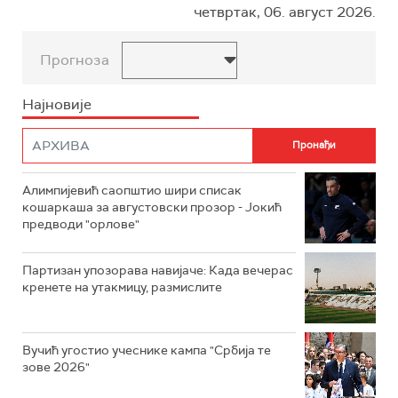
четвртак, 06. август 2026.
Прогноза
Најновије
Алимпијевић саопштио шири списак
кошаркаша за августовски прозор - Јокић
предводи "орлове"
Партизан упозорава навијаче: Када вечерас
кренете на утакмицу, размислите
Вучић угостио учеснике кампа "Србија те
зове 2026"