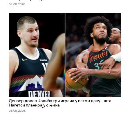
06. 08. 2026.
Денвер довео Јокићу три играча у истом дану – шта
Нагетси планирају с њима
05. 08. 2026.