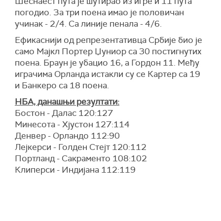
Шеснаест пута је шутирао из игре и 11 пута
погодио. За три поена имао је половичан
учинак - 2/4. Са линије пенала - 4/6.
Ефикаснији од репрезентативца Србије био је
само Мајкл Портер Џуниор са 30 постигнутих
поена. Браун је убацио 16, а Гордон 11. Међу
играчима Орланда истакли су се Картер са 19
и Банкеро са 18 поена.
НБА, данашњи резултати:
Бостон - Далас 120:127
Минесота - Хјустон 127:114
Денвер - Орландо 112:90
Лејкерси - Голден Стејт 120:112
Портланд - Сакраменто 108:102
Клиперси - Индијана 112:119