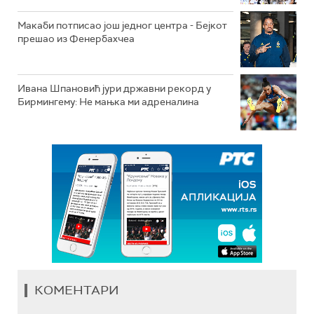
Макаби потписао још једног центра - Бејкот
прешао из Фенербахчеа
Ивана Шпановић јури државни рекорд у
Бирмингему: Не мањка ми адреналина
КОМЕНТАРИ