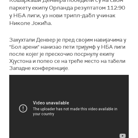
Кошаркаши Денвера победили су на свом
паркету екипу Орланда резултатом 112:90
у НБА лиги, уз нови трипл-дабл учинак
Николе Јокића.
Захухтали Денвер је пред својим навијачима у
"Бол арени" нанизао пети тријумф у НБА лиги
после којег је прескочио посрнулу екипу
Хјустона и попео се на треће место на табели
Западне конференције.