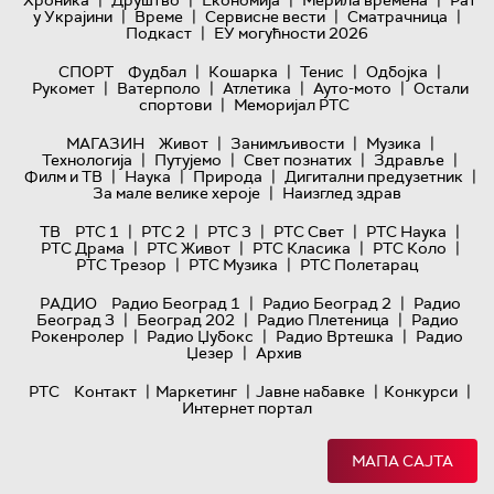
|
|
|
|
у Украјини
Време
Сервисне вести
Сматрачница
|
Подкаст
ЕУ могућности 2026
|
|
|
|
СПОРТ
Фудбал
Кошарка
Тенис
Одбојка
|
|
|
|
Рукомет
Ватерполо
Атлетика
Ауто-мото
Остали
|
спортови
Меморијал РТС
|
|
|
МАГАЗИН
Живот
Занимљивости
Музика
|
|
|
|
Технологијa
Путујемо
Свет познатих
Здравље
|
|
|
|
Филм и ТВ
Наука
Природа
Дигитални предузетник
|
За мале велике хероје
Наизглед здрав
|
|
|
|
|
ТВ
РТС 1
РТС 2
РТС 3
РТС Свет
РТС Наука
|
|
|
|
РТС Драма
РТС Живот
РТС Класика
РТС Коло
|
|
РТС Трезор
РТС Музика
РТС Полетарац
|
|
РАДИО
Радио Београд 1
Радио Београд 2
Радио
|
|
|
Београд 3
Београд 202
Радио Плетеница
Радио
|
|
|
Рокенролер
Радио Џубокс
Радио Вртешка
Радио
|
Џезер
Архив
|
|
|
|
РТС
Контакт
Маркетинг
Јавне набавке
Конкурси
Интернет портал
МАПА САЈТА