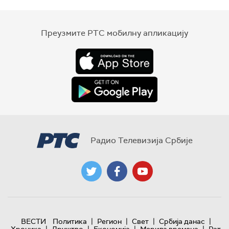
Преузмите РТС мобилну апликацију
Радио Телевизија Србије
|
|
|
|
ВЕСТИ
Политика
Регион
Свет
Србија данас
|
|
|
|
Хроника
Друштво
Економија
Мерила времена
Рат