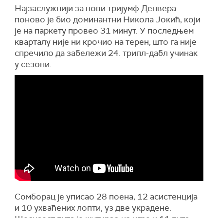
Најзаслужнији за нови тријумф Денвера
поново је био доминантни Никола Јокић, који
је на паркету провео 31 минут. У последњем
кварталу није ни крочио на терен, што га није
спречило да забележи 24. трипл-дабл учинак
у сезони.
Сомборац је уписао 28 поена, 12 асистенција
и 10 ухваћених лопти, уз две украдене.