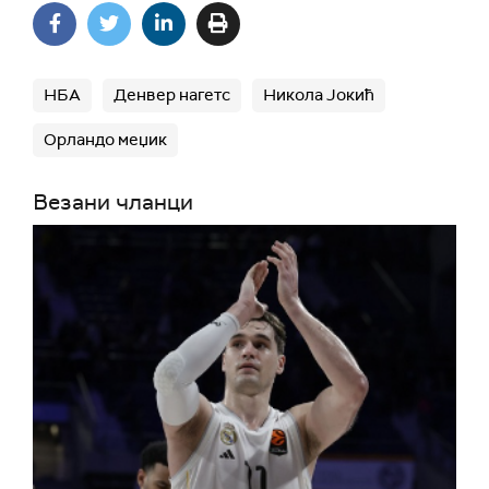
НБА
Денвер нагетс
Никола Јокић
Орландо меџик
Везани чланци