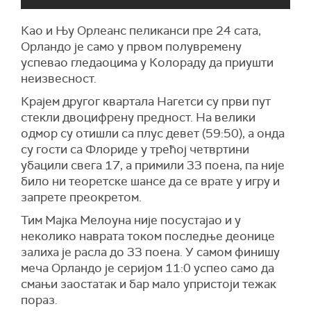
Као и Њу Орлеанс пеликанси пре 24 сата,
Орландо је само у првом полувремену
успевао гледаоцима у Колораду да приушти
неизвесност.
Крајем другог квартала Нагетси су први пут
стекли двоцифрену предност. На велики
одмор су отишли са плус девет (59:50), а онда
су гости са Флориде у трећој четвртини
убацили свега 17, а примили 33 поена, па није
било ни теоретске шансе да се врате у игру и
запрете преокретом.
Тим Мајка Мелоуна није посустајао и у
неколико наврата током последње деонице
залиха је расла до 33 поена. У самом финишу
меча Орландо је серијом 11:0 успео само да
смањи заостатак и бар мало упристоји тежак
пораз.