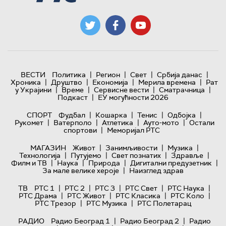
|
|
|
|
ВЕСТИ
Политика
Регион
Свет
Србија данас
|
|
|
|
Хроника
Друштво
Економија
Мерила времена
Рат
|
|
|
|
у Украјини
Време
Сервисне вести
Сматрачница
|
Подкаст
ЕУ могућности 2026
|
|
|
|
СПОРТ
Фудбал
Кошарка
Тенис
Одбојка
|
|
|
|
Рукомет
Ватерполо
Атлетика
Ауто-мото
Остали
|
спортови
Меморијал РТС
|
|
|
МАГАЗИН
Живот
Занимљивости
Музика
|
|
|
|
Технологијa
Путујемо
Свет познатих
Здравље
|
|
|
|
Филм и ТВ
Наука
Природа
Дигитални предузетник
|
За мале велике хероје
Наизглед здрав
|
|
|
|
|
ТВ
РТС 1
РТС 2
РТС 3
РТС Свет
РТС Наука
|
|
|
|
РТС Драма
РТС Живот
РТС Класика
РТС Коло
|
|
РТС Трезор
РТС Музика
РТС Полетарац
|
|
РАДИО
Радио Београд 1
Радио Београд 2
Радио