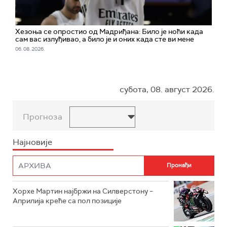
Хезоња се опростио од Мадриђана: Било је ноћи када
сам вас излуђивао, а било је и оних када сте ви мене
06. 08. 2026.
субота, 08. август 2026.
Прогноза
Најновије
Хорхе Мартин најбржи на Силверстону –
Априлија креће са пол позиције