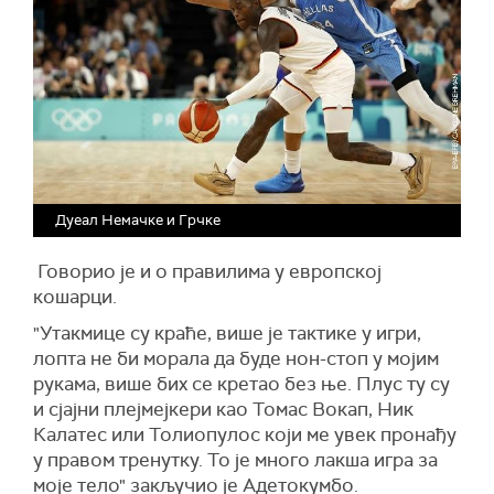
Дуеал Немачке и Грчке
Говорио је и о правилима у европској
кошарци.
"Утакмице су краће, више је тактике у игри,
лопта не би морала да буде нон-стоп у мојим
рукама, више бих се кретао без ње. Плус ту су
и сјајни плејмејкери као Томас Вокап, Ник
Калатес или Толиопулос који ме увек пронађу
у правом тренутку. То је много лакша игра за
моје тело" закључио је Адетокумбо.