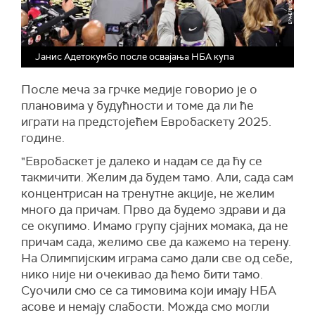
Јанис Адетокумбо после освајања НБА купа
После меча за грчке медије говорио је о
плановима у будућности и томе да ли ће
играти на предстојећем Евробаскету 2025.
године.
"Евробаскет је далеко и надам се да ћу се
такмичити. Желим да будем тамо. Али, сада сам
концентрисан на тренутне акције, не желим
много да причам. Прво да будемо здрави и да
се окупимо. Имамо групу сјајних момака, да не
причам сада, желимо све да кажемо на терену.
На Олимпијским играма само дали све од себе,
нико није ни очекивао да ћемо бити тамо.
Суочили смо се са тимовима који имају НБА
асове и немају слабости. Можда смо могли