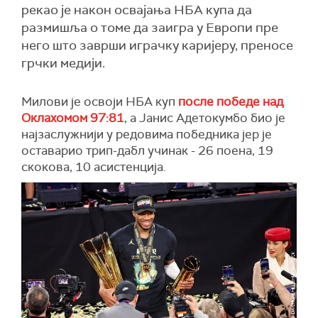
рекао је након освајања НБА купа да
размишља о томе да заигра у Европи пре
него што заврши играчку каријеру, преносе
грчки медији.
Милови је освоји НБА куп
после победе над
Оклахомом 97:81
, а Јанис Адетокумбо био је
најзаслужнији у редовима победника јер је
оставарио трип-дабл учинак - 26 поена, 19
скокова, 10 асистенција.