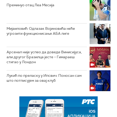
Преминуо отац Леа Месија
Мијаиловић: Одлазак Војиновића неће
угрозити функционисање АБА лиге
Арсенал није успео да доведе Винисијуса,
али другог Бразилца јесте – Гимараеш
стигао у Лондон
Лукић по преласку у Ипсвич: Поносан сам
што потписујем за овај клуб