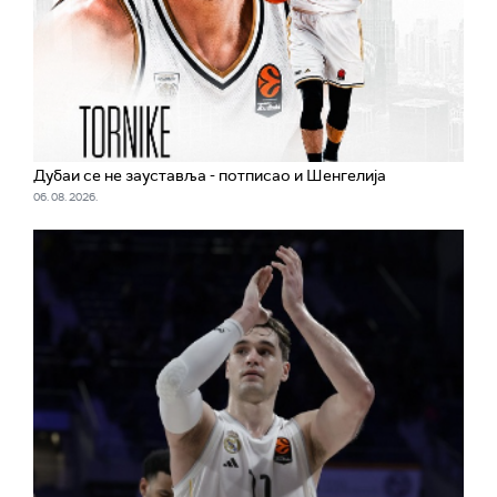
Дубаи се не зауставља - потписао и Шенгелија
06. 08. 2026.