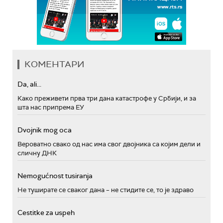
КОМЕНТАРИ
Da, ali...
Како преживети прва три дана катастрофе у Србији, и за
шта нас припрема ЕУ
Dvojnik mog oca
Вероватно свако од нас има свог двојника са којим дели и
сличну ДНК
Nemogućnost tusiranja
Не туширате се сваког дана – не стидите се, то је здраво
Cestitke za uspeh