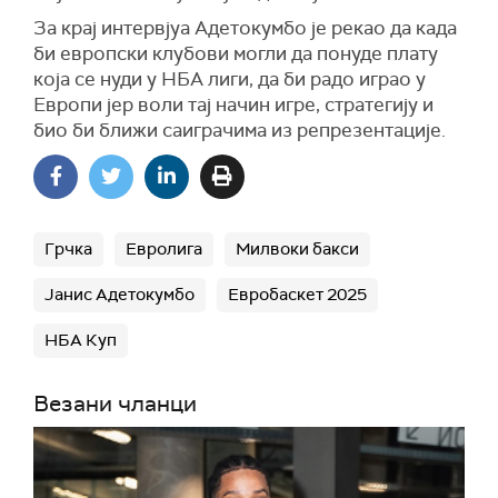
За крај интервјуа Адетокумбо је рекао да када
би европски клубови могли да понуде плату
која се нуди у НБА лиги, да би радо играо у
Европи јер воли тај начин игре, стратегију и
био би ближи саиграчима из репрезентације.
Грчка
Евролига
Милвоки бакси
Јанис Адетокумбо
Евробаскет 2025
НБА Куп
Везани чланци