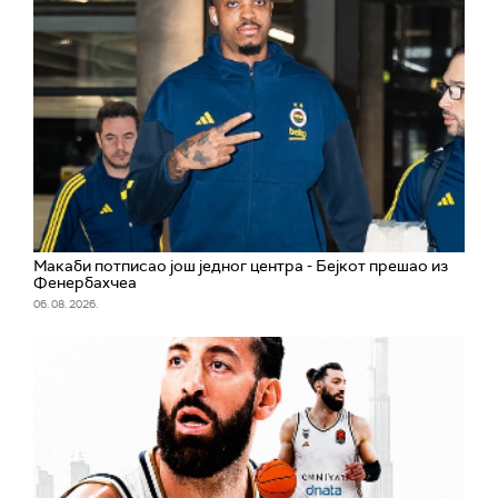
Макаби потписао још једног центра - Бејкот прешао из
Фенербахчеа
06. 08. 2026.