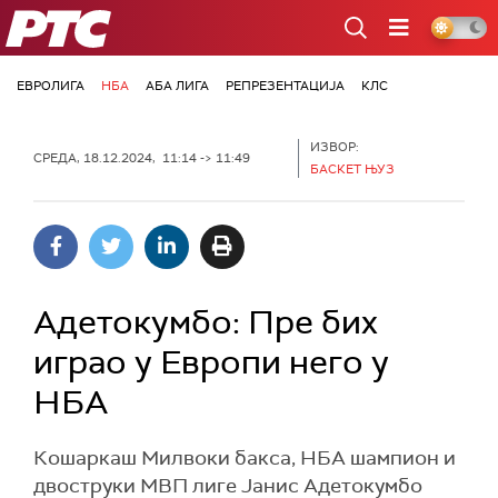
РТС
ЕВРОЛИГА
НБА
АБА ЛИГА
РЕПРЕЗЕНТАЦИЈА
КЛС
ИЗВОР:
СРЕДА, 18.12.2024, 11:14 -> 11:49
БАСКЕТ ЊУЗ
Адетокумбо: Пре бих
играо у Европи него у
НБА
Кошаркаш Милвоки бакса, НБА шампион и
двоструки МВП лиге Јанис Адетокумбо