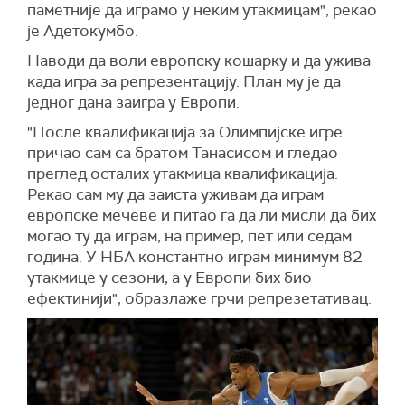
паметније да играмо у неким утакмицам", рекао
је Адетокумбо.
Наводи да воли европску кошарку и да ужива
када игра за репрезентацију. План му је да
једног дана заигра у Европи.
"После квалификација за Олимпијске игре
причао сам са братом Танасисом и гледао
преглед осталих утакмица квалификација.
Рекао сам му да заиста уживам да играм
европске мечеве и питао га да ли мисли да бих
могао ту да играм, на пример, пет или седам
година. У НБА константно играм минимум 82
утакмице у сезони, а у Европи бих био
ефектинији", образлаже грчи репрезетативац.