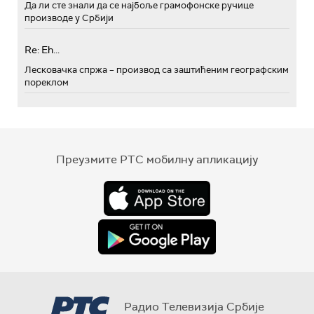
Да ли сте знали да се најбоље грамофонске ручице
производе у Србији
Re: Eh...
Лесковачка спржа – производ са заштићеним географским
пореклом
Преузмите РТС мобилну апликацију
Радио Телевизија Србије