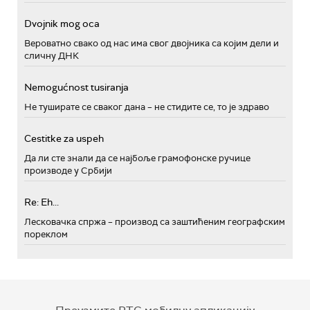
Dvojnik mog oca
Вероватно свако од нас има свог двојника са којим дели и
сличну ДНК
Nemogućnost tusiranja
Не туширате се сваког дана – не стидите се, то је здраво
Cestitke za uspeh
Да ли сте знали да се најбоље грамофонске ручице
производе у Србији
Re: Eh...
Лесковачка спржа – производ са заштићеним географским
пореклом