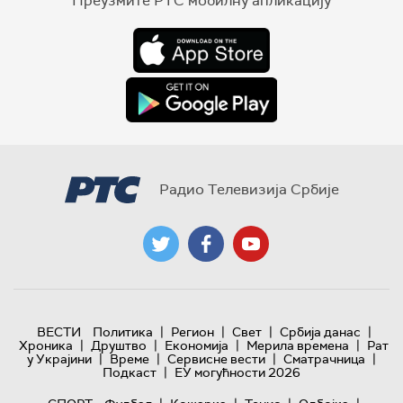
Преузмите РТС мобилну апликацију
Радио Телевизија Србије
|
|
|
|
ВЕСТИ
Политика
Регион
Свет
Србија данас
|
|
|
|
Хроника
Друштво
Економија
Мерила времена
Рат
|
|
|
|
у Украјини
Време
Сервисне вести
Сматрачница
|
Подкаст
ЕУ могућности 2026