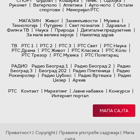
|
|
|
|
СПОРТ
Фудбал
Кошарка
Тенис
Одбојка
|
|
|
|
Рукомет
Ватерполо
Атлетика
Ауто-мото
Остали
|
спортови
Меморијал РТС
|
|
|
МАГАЗИН
Живот
Занимљивости
Музика
|
|
|
|
Технологијa
Путујемо
Свет познатих
Здравље
|
|
|
|
Филм и ТВ
Наука
Природа
Дигитални предузетник
|
За мале велике хероје
Наизглед здрав
|
|
|
|
|
ТВ
РТС 1
РТС 2
РТС 3
РТС Свет
РТС Наука
|
|
|
|
РТС Драма
РТС Живот
РТС Класика
РТС Коло
|
|
РТС Трезор
РТС Музика
РТС Полетарац
|
|
РАДИО
Радио Београд 1
Радио Београд 2
Радио
|
|
|
Београд 3
Београд 202
Радио Плетеница
Радио
|
|
|
Рокенролер
Радио Џубокс
Радио Вртешка
Радио
|
Џезер
Архив
|
|
|
|
РТС
Контакт
Маркетинг
Јавне набавке
Конкурси
Интернет портал
МАПА САЈТА
Приватност
Copyright
Правила употребе садржаја
Мапа
|
|
|
сајта