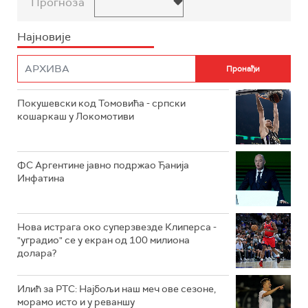
Прогноза
Најновије
Покушевски код Томовића - српски
кошаркаш у Локомотиви
ФС Аргентине јавно подржао Ђанија
Инфатина
Нова истрага око суперзвезде Клиперса -
"уградио" се у екран од 100 милиона
долара?
Илић за РТС: Најбољи наш меч ове сезоне,
морамо исто и у реваншу