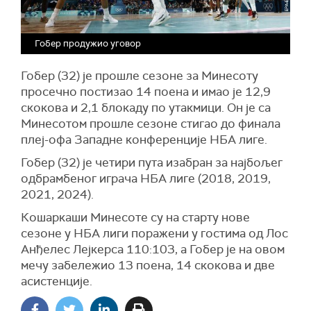
Гобер продужио уговор
Гобер (32) је прошле сезоне за Минесоту
просечно постизао 14 поена и имао је 12,9
скокова и 2,1 блокаду по утакмици. Он је са
Минесотом прошле сезоне стигао до финала
плеј-офа Западне конференције НБА лиге.
Гобер (32) је четири пута изабран за најбољег
одбрамбеног играча НБА лиге (2018, 2019,
2021, 2024).
Кошаркаши Минесоте су на старту нове
сезоне у НБА лиги поражени у гостима од Лос
Анђелес Лејкерса 110:103, а Гобер је на овом
мечу забележио 13 поена, 14 скокова и две
асистенције.