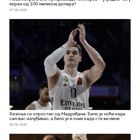
екран од 100 милиона долара?
07. 08. 2026.
Хезоња се опростио од Мадриђана: Било је ноћи када
сам вас излуђивао, а било је и оних када сте ви мене
06. 08. 2026.