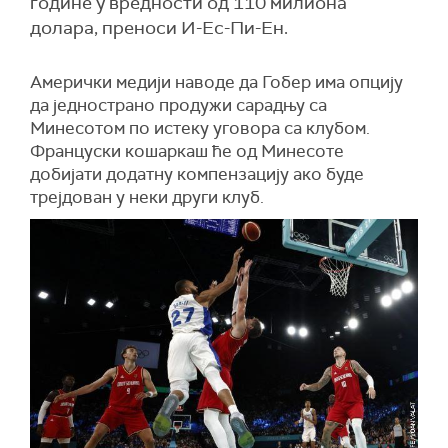
године у вредности од 110 милиона
долара, преноси И-Ес-Пи-Ен.
Амерички медији наводе да Гобер има опцију
да једнострано продужи сарадњу са
Минесотом по истеку уговора са клубом.
Француски кошаркаш ће од Минесоте
добијати додатну компензацију ако буде
трејдован у неки други клуб.