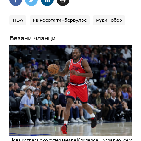
НБА
Минесота тимбервулвс
Руди Гобер
Везани чланци
Нова истрага око суперзвезде Клиперса - "уградио" се у