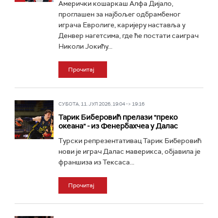
Амерички кошаркаш Алфа Дијало,
проглашен за најбољег одбрамбеног
играча Евролиге, каријеру наставља у
Денвер нагетсима, где ће постати саиграч
Николи Јокићу...
Прочитај
СУБОТА, 11. ЈУЛ 2026, 19:04 -> 19:16
Тарик Биберовић прелази "преко
океана" - из Фенербахчеа у Далас
Турски репрезентативац Тарик Биберовић
нови је играч Далас маверикса, објавила је
франшиза из Тексаса...
Прочитај