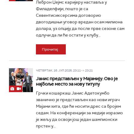
Леброн Џејмс каријеру наставља у
Филаделфији, пошто је са
Севентисиксерсима договорио
двогодишњи уговор вредан осам милиона
долара, уз опцију да после прве сезоне сам
одлучи да ли ће остати у клубу...
Прочитај
ЧЕТВРТАК, 16. ЈУЛ 2026, 23:11 -> 23:21
Јанис представљен у Мајамију: Ово је
најбоље место за нову титулу
Грчки кошаркаш Јанис Адетокумбо
званично је представљен као нови играч
Мајами хита, где ће носити дрес са бројем
седам. На конференцији за медије изразио
је жељу да освоји још један шампионски
прстен у...