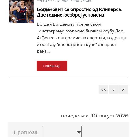
СУБОТА, 11. ЈУЛ 2026, 15:39 -> 15:43
Богдановић се опростио од Клиперса:
Две године, безброј успомена
Богдан Богдановић се на свом
"Инстаграму" захвалио бившем клубу Лос
Анђелес клиперсима на енергији, подршци
и осећају "као да је код куће" од првог
дана...
Прочитај
<<
<
>
понедељак, 10. август 2026.
Прогноза