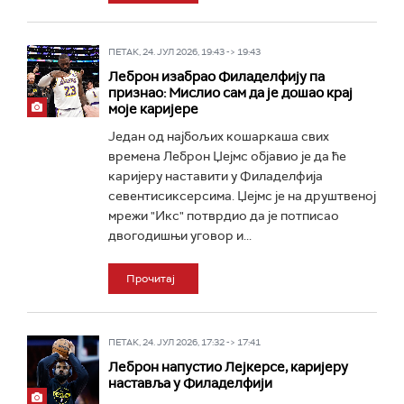
ПЕТАК, 24. ЈУЛ 2026, 19:43 -> 19:43
Леброн изабрао Филаделфију па
признао: Мислио сам да је дошао крај
моје каријере
Један од најбољих кошаркаша свих
времена Леброн Џејмс објавио је да ће
каријеру наставити у Филаделфија
севентисиксерсима. Џејмс је на друштвеној
мрежи "Икс" потврдио да је потписао
двогодишњи уговор и...
Прочитај
ПЕТАК, 24. ЈУЛ 2026, 17:32 -> 17:41
Леброн напустио Лејкерсе, каријеру
наставља у Филаделфији