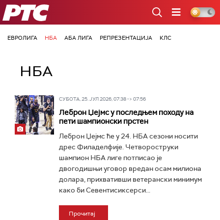
РТС
ЕВРОЛИГА
НБА
АБА ЛИГА
РЕПРЕЗЕНТАЦИЈА
КЛС
НБА
СУБОТА, 25. ЈУЛ 2026, 07:38 -> 07:56
Леброн Џејмс у последњем походу на
пети шампионски прстен
Леброн Џејмс ће у 24. НБА сезони носити
дрес Филаделфије. Четвороструки
шампион НБА лиге потписао је
двогодишњи уговор вредан осам милиона
долара, прихвативши ветерански минимум
како би Севентисиксерси...
Прочитај