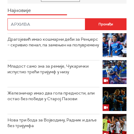
Најновије
Драгојевић имао кошмарни деби за Ренџерс
– скривио пенал, па замењен на полувремену
Младост само зна за ремије, Чукарички
испустио трећи тријумф у низу
Железничар имао два гола предности, али
остао без победе у Старој Пазови
Нова три бода за Војводину, Радник и даље
без тријумфа