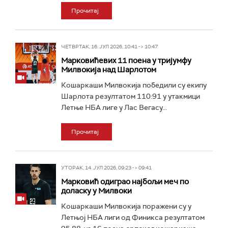
Прочитај
ЧЕТВРТАК, 16. ЈУЛ 2026, 10:41 -> 10:47
Марковићевих 11 поена у тријумфу
Милвокија над Шарлотом
Кошаркаши Милвокија победили су екипу
Шарлота резултатом 110:91 у утакмици
Летње НБА лиге у Лас Вегасу...
Прочитај
УТОРАК, 14. ЈУЛ 2026, 09:23 -> 09:41
Марковић одиграо најбољи меч по
доласку у Милвоки
Кошаркаши Милвокија поражени су у
Летњој НБА лиги од Финикса резултатом