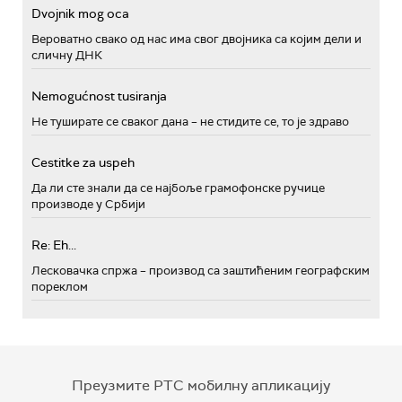
Dvojnik mog oca
Вероватно свако од нас има свог двојника са којим дели и
сличну ДНК
Nemogućnost tusiranja
Не туширате се сваког дана – не стидите се, то је здраво
Cestitke za uspeh
Да ли сте знали да се најбоље грамофонске ручице
производе у Србији
Re: Eh...
Лесковачка спржа – производ са заштићеним географским
пореклом
Преузмите РТС мобилну апликацију