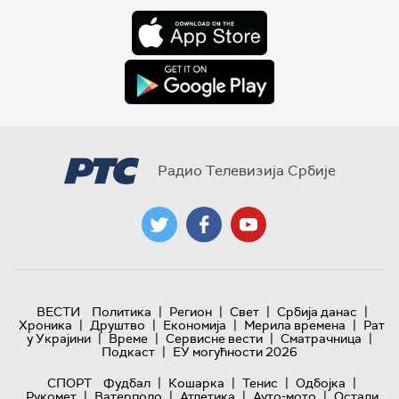
Радио Телевизија Србије
|
|
|
|
ВЕСТИ
Политика
Регион
Свет
Србија данас
|
|
|
|
Хроника
Друштво
Економија
Мерила времена
Рат
|
|
|
|
у Украјини
Време
Сервисне вести
Сматрачница
|
Подкаст
ЕУ могућности 2026
|
|
|
|
СПОРТ
Фудбал
Кошарка
Тенис
Одбојка
|
|
|
|
Рукомет
Ватерполо
Атлетика
Ауто-мото
Остали