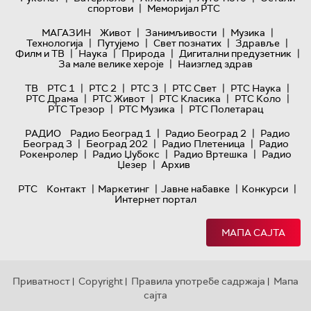
|
спортови
Меморијал РТС
|
|
|
МАГАЗИН
Живот
Занимљивости
Музика
|
|
|
|
Технологијa
Путујемо
Свет познатих
Здравље
|
|
|
|
Филм и ТВ
Наука
Природа
Дигитални предузетник
|
За мале велике хероје
Наизглед здрав
|
|
|
|
|
ТВ
РТС 1
РТС 2
РТС 3
РТС Свет
РТС Наука
|
|
|
|
РТС Драма
РТС Живот
РТС Класика
РТС Коло
|
|
РТС Трезор
РТС Музика
РТС Полетарац
|
|
РАДИО
Радио Београд 1
Радио Београд 2
Радио
|
|
|
Београд 3
Београд 202
Радио Плетеница
Радио
|
|
|
Рокенролер
Радио Џубокс
Радио Вртешка
Радио
|
Џезер
Архив
|
|
|
|
РТС
Контакт
Маркетинг
Јавне набавке
Конкурси
Интернет портал
МАПА САЈТА
Приватност
Copyright
Правила употребе садржаја
Мапа
|
|
|
сајта