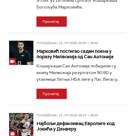
95:88, уз 16 поена српског кошаркаша
Богољуба Марковића...
Прочитај
ПОНЕДЕЉАК, 13. ЈУЛ 2026, 09:39 -> 09:45
Марковић постигао седам поена у
поразу Милвокија од Сан Антонија
Кошаркаши Сан Антонија победили су
екипу Милвокија резултатом 90:80 у
утакмици Летње НБА лиге у Лас Вегасу...
Прочитај
ПОНЕДЕЉАК, 13. ЈУЛ 2026, 09:14 -> 09:34
Најбољи дефанзивац Евролиге код
Јокића у Денверу