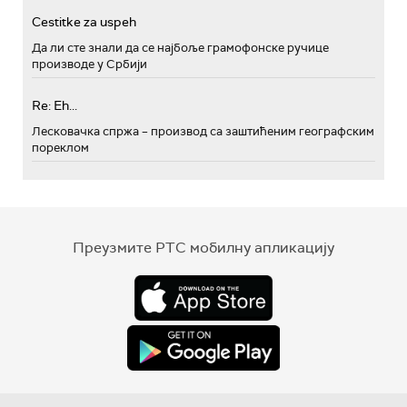
Cestitke za uspeh
Да ли сте знали да се најбоље грамофонске ручице
производе у Србији
Re: Eh...
Лесковачка спржа – производ са заштићеним географским
пореклом
Преузмите РТС мобилну апликацију