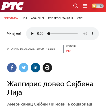
РТС
ЕВРОЛИГА
НБА
АБА ЛИГА
РЕПРЕЗЕНТАЦИЈА
КЛС
Читај ми!
ИЗВОР:
УТОРАК, 16.06.2026, 10:09 -> 11:15
РТС
Жалгирис довео Сејбена
Лија
Американац Сејбен Ли нови је кошаркаш