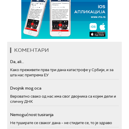
КОМЕНТАРИ
Da, ali...
Како преживети прва три дана катастрофе у Србији, и за
шта нас припрема ЕУ
Dvojnik mog oca
Вероватно свако од нас има свог двојника са којим дели и
сличну ДНК
Nemogućnost tusiranja
Не туширате се сваког дана – не стидите се, то је здраво