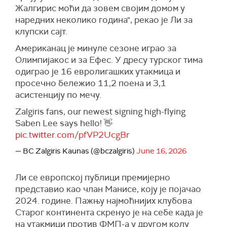
Жалгирис моћи да зовем својим домом у
наредних неколико година", рекао је Ли за
клупски сајт.
Американац је минуле сезоне играо за
Олимпијакос и за Ефес. У дресу турског тима
одиграо је 16 евролигашких утакмица и
просечно бележио 11,2 поена и 3,1
асистенцију по мечу.
Zalgiris fans, our newest signing high-flying
Saben Lee says hello! 👋
pic.twitter.com/pfVP2UcgBr
— BC Zalgiris Kaunas (@bczalgiris)
June 16, 2026
Ли се европској публици премијерно
представио као члан Манисе, коју је појачао
2024. године. Пажњу најмоћнијих клубова
Старог континента скренуо је на себе када је
на утакмици против ФМП-а у другом колу