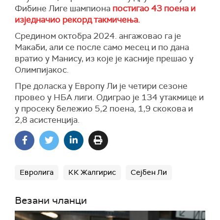
Фибине Лиге шампиона
постигао 43 поена и
изједначио рекорд такмичења.
Средином октобра 2024. ангажовао га је
Макаби, али се после само месец и по дана
вратио у Манису, из које је касније прешао у
Олимпијакос.
Пре доласка у Европу Ли је четири сезоне
провео у НБА лиги. Одиграо је 134 утакмице и
у просеку бележио 5,2 поена, 1,9 скокова и
2,8 асистенција.
Евролига
КК Жалгирис
Сејбен Ли
Везани чланци