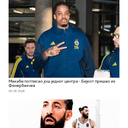
Макаби потписао још једног центра - Бејкот прешао из
Фенербахчеа
06. 08. 2026.