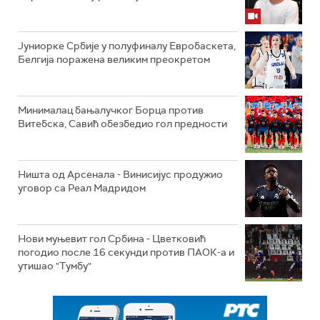
Јуниорке Србије у полуфиналу Евробаскета,
Белгија поражена великим преокретом
Минималац бањалучког Борца против
Витебска, Савић обезбедио гол предности
Ништа од Арсенала - Винисијус продужио
уговор са Реал Мадридом
Нови муњевит гол Србина - Цветковић
погодио после 16 секунди против ПАОК-а и
утишао "Тумбу"