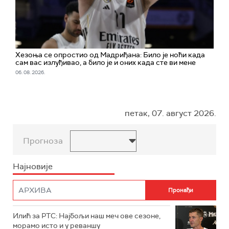
Хезоња се опростио од Мадриђана: Било је ноћи када
сам вас излуђивао, а било је и оних када сте ви мене
06. 08. 2026.
петак, 07. август 2026.
Прогноза
Најновије
Илић за РТС: Најбољи наш меч ове сезоне,
морамо исто и у реваншу