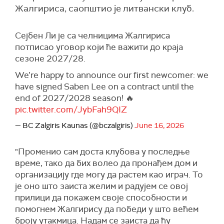
Жалгириса, саопштио је литвански клуб.
Сејбен Ли је са челницима Жалгириса
потписао уговор који ће важити до краја
сезоне 2027/28.
We’re happy to announce our first newcomer: we
have signed Saben Lee on a contract until the
end of 2027/2028 season! 🔥
pic.twitter.com/JybFah9QIZ
— BC Zalgiris Kaunas (@bczalgiris)
June 16, 2026
"Променио сам доста клубова у последње
време, тако да бих волео да пронађем дом и
организацију где могу да растем као играч. То
је оно што заиста желим и радујем се овој
прилици да покажем своје способности и
помогнем Жалгирису да победи у што већем
броју утакмица. Надам се заиста да ћу