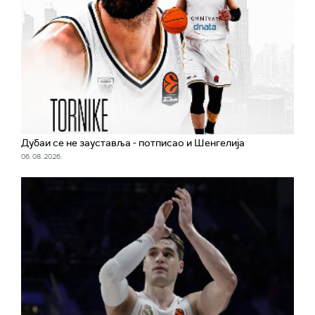
Дубаи се не зауставља - потписао и Шенгелија
06. 08. 2026.