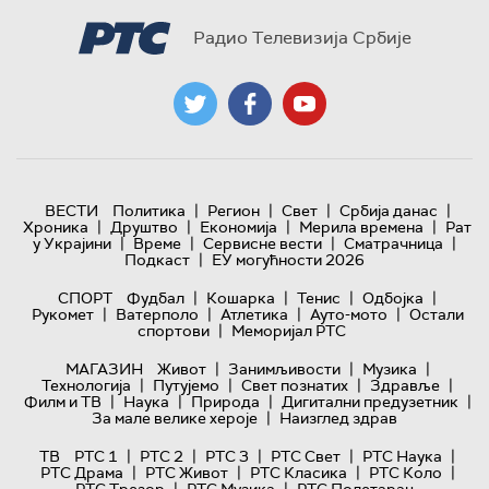
Радио Телевизија Србије
|
|
|
|
ВЕСТИ
Политика
Регион
Свет
Србија данас
|
|
|
|
Хроника
Друштво
Економија
Мерила времена
Рат
|
|
|
|
у Украјини
Време
Сервисне вести
Сматрачница
|
Подкаст
ЕУ могућности 2026
|
|
|
|
СПОРТ
Фудбал
Кошарка
Тенис
Одбојка
|
|
|
|
Рукомет
Ватерполо
Атлетика
Ауто-мото
Остали
|
спортови
Меморијал РТС
|
|
|
МАГАЗИН
Живот
Занимљивости
Музика
|
|
|
|
Технологијa
Путујемо
Свет познатих
Здравље
|
|
|
|
Филм и ТВ
Наука
Природа
Дигитални предузетник
|
За мале велике хероје
Наизглед здрав
|
|
|
|
|
ТВ
РТС 1
РТС 2
РТС 3
РТС Свет
РТС Наука
|
|
|
|
РТС Драма
РТС Живот
РТС Класика
РТС Коло