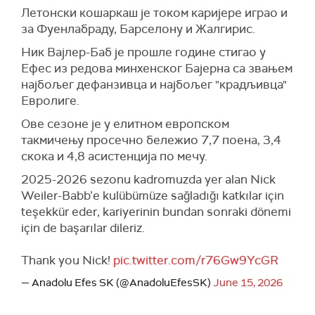
Летонски кошаркаш је током каријере играо и
за Фуенлабраду, Барселону и Жалгирис.
Ник Вајлер-Баб је прошле године стигао у
Ефес из редова минхенског Бајерна са звањем
најбољег дефанзивца и најбољег "крадљивца"
Евролиге.
Ове сезоне је у елитном европском
такмичењу просечно бележио 7,7 поена, 3,4
скока и 4,8 асистенција по мечу.
2025-2026 sezonu kadromuzda yer alan Nick
Weiler-Babb’e kulübümüze sağladığı katkılar için
teşekkür eder, kariyerinin bundan sonraki dönemi
için de başarılar dileriz.
Thank you Nick!
pic.twitter.com/r76Gw9YcGR
— Anadolu Efes SK (@AnadoluEfesSK)
June 15, 2026