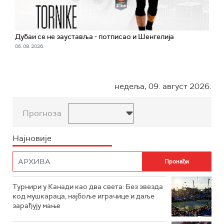
Дубаи се не зауставља - потписао и Шенгелија
06. 08. 2026.
недеља, 09. август 2026.
Прогноза
Најновије
Турнири у Канади као два света: Без звезда
код мушкараца, најбоље играчице и даље
зарађују мање