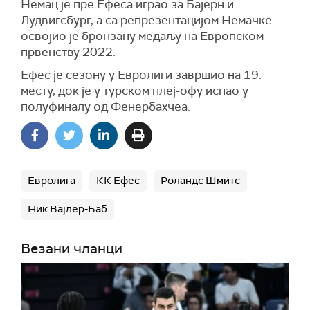
Немац је пре Ефеса играо за Бајерн и
Лудвигсбург, а са репрезентацијом Немачке
освојио је бронзану медаљу на Европском
првенству 2022.
Ефес је сезону у Евролиги завршио на 19.
месту, док је у турском плеј-офу испао у
полуфиналу од Фенербахчеа.
Евролига
КК Ефес
Роландс Шмитс
Ник Вајлер-Баб
Везани чланци