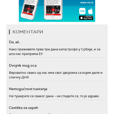
КОМЕНТАРИ
Da, ali...
Како преживети прва три дана катастрофе у Србији, и за
шта нас припрема ЕУ
Dvojnik mog oca
Вероватно свако од нас има свог двојника са којим дели и
сличну ДНК
Nemogućnost tusiranja
Не туширате се сваког дана – не стидите се, то је здраво
Cestitke za uspeh