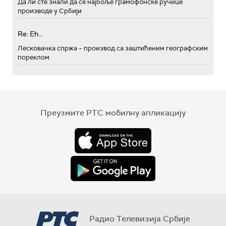
Да ли сте знали да се најбоље грамофонске ручице
производе у Србији
Re: Eh...
Лесковачка спржа – производ са заштићеним географским
пореклом
Преузмите РТС мобилну апликацију
Радио Телевизија Србије