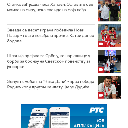
Станковић једва чека Хапоел: Оставите ове
момке на миру, нека све иде на моја леђа
Звезда са десет играча победила Нови
Пазар – гости погађали пречке, Катаи донео
бодове
Шпанија прејакa за Србију, кошаркашице у
борби за бронзу на Светском првенству за
јуниорке
Земун немоћан на "Чика Дачи" - прва победа
Радничког у другом мандату Феђе Дудића