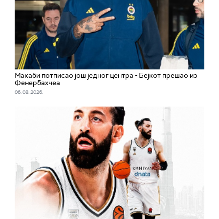
Макаби потписао још једног центра - Бејкот прешао из
Фенербахчеа
06. 08. 2026.