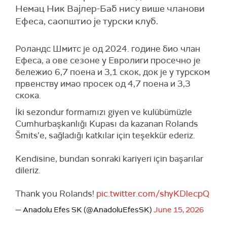
Немац Ник Вајлер-Баб нису више чланови
Ефеса, саопштио је турски клуб.
Роландс Шмитс је од 2024. године био члан
Ефеса, а ове сезоне у Евролиги просечно је
бележио 6,7 поена и 3,1 скок, док је у турском
првенству имао просек од 4,7 поена и 3,3
скока.
İki sezondur formamızı giyen ve kulübümüzle
Cumhurbaşkanlığı Kupası da kazanan Rolands
Šmits’e, sağladığı katkılar için teşekkür ederiz.
Kendisine, bundan sonraki kariyeri için başarılar
dileriz.
Thank you Rolands!
pic.twitter.com/shyKDlecpQ
— Anadolu Efes SK (@AnadoluEfesSK)
June 15, 2026