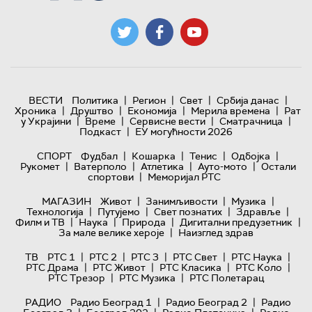
|
|
|
|
ВЕСТИ
Политика
Регион
Свет
Србија данас
|
|
|
|
Хроника
Друштво
Економија
Мерила времена
Рат
|
|
|
|
у Украјини
Време
Сервисне вести
Сматрачница
|
Подкаст
ЕУ могућности 2026
|
|
|
|
СПОРТ
Фудбал
Кошарка
Тенис
Одбојка
|
|
|
|
Рукомет
Ватерполо
Атлетика
Ауто-мото
Остали
|
спортови
Меморијал РТС
|
|
|
МАГАЗИН
Живот
Занимљивости
Музика
|
|
|
|
Технологијa
Путујемо
Свет познатих
Здравље
|
|
|
|
Филм и ТВ
Наука
Природа
Дигитални предузетник
|
За мале велике хероје
Наизглед здрав
|
|
|
|
|
ТВ
РТС 1
РТС 2
РТС 3
РТС Свет
РТС Наука
|
|
|
|
РТС Драма
РТС Живот
РТС Класика
РТС Коло
|
|
РТС Трезор
РТС Музика
РТС Полетарац
|
|
РАДИО
Радио Београд 1
Радио Београд 2
Радио