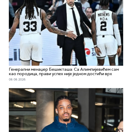
Генерални менаџер Бешикташа: Са Алимпијевићем сам
као породица, прави успех није једном достићи врх
08. 08. 2026.