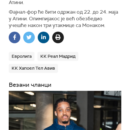
Атини.
Фајнал-фор ће бити одржан од 22. до 24. маја
у Атини. Олимпијакос је већ обезбедио
учешће након три утакмице са Монаком.
Евролига
КК Реал Мадрид
КК Хапоел Тел Авив
Везани чланци