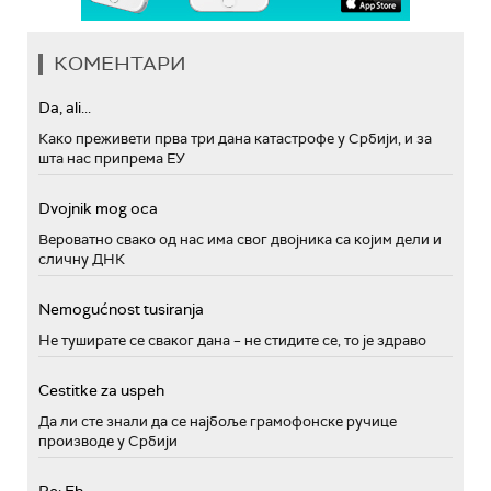
КОМЕНТАРИ
Da, ali...
Како преживети прва три дана катастрофе у Србији, и за
шта нас припрема ЕУ
Dvojnik mog oca
Вероватно свако од нас има свог двојника са којим дели и
сличну ДНК
Nemogućnost tusiranja
Не туширате се сваког дана – не стидите се, то је здраво
Cestitke za uspeh
Да ли сте знали да се најбоље грамофонске ручице
производе у Србији
Re: Eh...