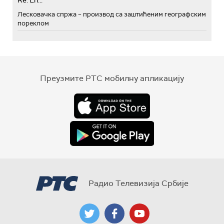
Лесковачка спржа – производ са заштићеним географским
пореклом
Преузмите РТС мобилну апликацију
Радио Телевизија Србије