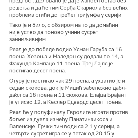
предност. Деловало је да је Хапоел остао без
решења и да ће тим Серђа Скариола без већих
проблема стићи до трећег тријумфа у серији.
Тако је и било, с обзиром на то да домаћин
није успео да поново учини сусрет
занимљивијим.
Реал је до победе водио Усман Гаруба са 16
поена. Хезоња и Маледон су додали по 14, а
Факундо Кампацо 11 поена. Треј Лајлс је
постигао десет поена.
Отуру је постигао чак 29 поена, а ухватио је и
седам скокова, док је Мицић забележио дабл-
дабл са 18 поена и 11 скокова. Елајџа Брајант
је уписао 12, а Кеслер Едвардс десет поена.
Реал ће у полуфиналу Евролиге играти против
бољег из дуела између Панатинаикоса и
Валенсије. Грчки тим води са 2:1 у серији, а
четврти сусрет игра се у петак од 20.15 у