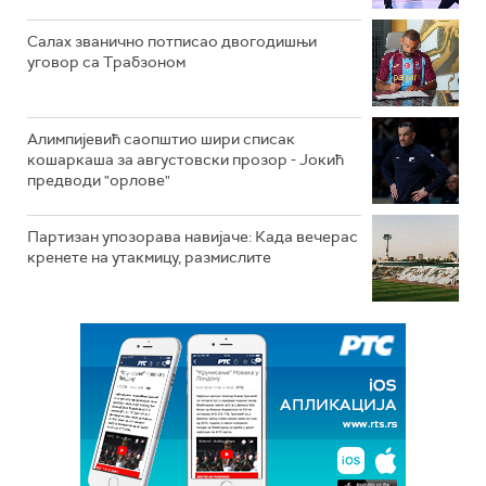
Салах званично потписао двогодишњи
уговор са Трабзоном
Алимпијевић саопштио шири списак
кошаркаша за августовски прозор - Јокић
предводи "орлове"
Партизан упозорава навијаче: Када вечерас
кренете на утакмицу, размислите