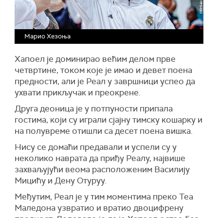
Марио Хезоња
Хапоел је доминирао већим делом прве
четвртине, током које је имао и девет поена
предности, али је Реал у завршници успео да
ухвати прикључак и преокрене.
Друга деоница је у потпуности припала
гостима, који су играли сјајну тимску кошарку и
на полувреме отишли са десет поена вишка.
Нису се домаћи предавали и успели су у
неколико наврата да приђу Реалу, највише
захваљујући веома расположеним Василију
Мицићу и Дену Отуруу.
Међутим, Реал је у тим моментима преко Теа
Маледона узвратио и вратио двоцифрену