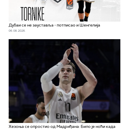
Дубаи се не зауставља - потписао и Шенгелија
06. 08. 2026.
Хезоња се опростио од Мадриђана: Било је ноћи када