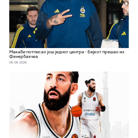
Макаби потписао још једног центра - Бејкот прешао из
Фенербахчеа
06. 08. 2026.