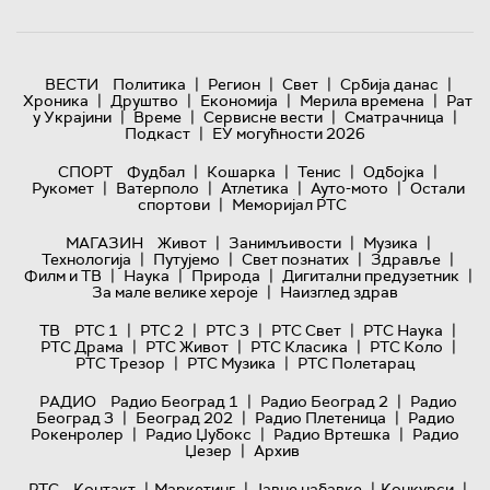
|
|
|
|
ВЕСТИ
Политика
Регион
Свет
Србија данас
|
|
|
|
Хроника
Друштво
Економија
Мерила времена
Рат
|
|
|
|
у Украјини
Време
Сервисне вести
Сматрачница
|
Подкаст
ЕУ могућности 2026
|
|
|
|
СПОРТ
Фудбал
Кошарка
Тенис
Одбојка
|
|
|
|
Рукомет
Ватерполо
Атлетика
Ауто-мото
Остали
|
спортови
Меморијал РТС
|
|
|
МАГАЗИН
Живот
Занимљивости
Музика
|
|
|
|
Технологијa
Путујемо
Свет познатих
Здравље
|
|
|
|
Филм и ТВ
Наука
Природа
Дигитални предузетник
|
За мале велике хероје
Наизглед здрав
|
|
|
|
|
ТВ
РТС 1
РТС 2
РТС 3
РТС Свет
РТС Наука
|
|
|
|
РТС Драма
РТС Живот
РТС Класика
РТС Коло
|
|
РТС Трезор
РТС Музика
РТС Полетарац
|
|
РАДИО
Радио Београд 1
Радио Београд 2
Радио
|
|
|
Београд 3
Београд 202
Радио Плетеница
Радио
|
|
|
Рокенролер
Радио Џубокс
Радио Вртешка
Радио
|
Џезер
Архив
|
|
|
|
РТС
Контакт
Маркетинг
Јавне набавке
Конкурси