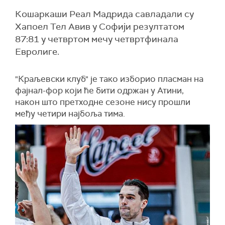
Кошаркаши Реал Мадрида савладали су
Хапоел Тел Авив у Софији резултатом
87:81 у четвртом мечу четвртфинала
Евролиге.
"Краљевски клуб" је тако изборио пласман на
фајнал-фор који ће бити одржан у Атини,
након што претходне сезоне нису прошли
међу четири најбоља тима.