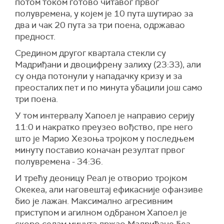
потом током готово читавог првог
полувремена, у којем је 10 пута шутирао за
два и чак 20 пута за три поена, одржавао
предност.
Средином другог квартала стекли су
Мадриђани и двоцифрену залиху (23:33), али
су онда потонули у нападачку кризу и за
преосталих пет и по минута убацили још само
три поена.
У том интервалу Хапоел је направио серију
11:0 и накратко преузео вођство, пре него
што је Марио Хезоња тројком у последњем
минуту поставио коначан резултат првог
полувремена - 34:36.
И трећу деоницу Реал је отворио тројком
Окекеа, али наговештај ефикасније офанзиве
био је лажан. Максимално агресивним
приступом и агилном одбраном Хапоел је