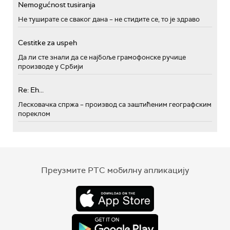
Nemogućnost tusiranja
Не туширате се сваког дана – не стидите се, то је здраво
Cestitke za uspeh
Да ли сте знали да се најбоље грамофонске ручице
производе у Србији
Re: Eh...
Лесковачка спржа – производ са заштићеним географским
пореклом
Преузмите РТС мобилну апликацију