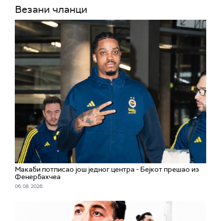
Везани чланци
Макаби потписао још једног центра - Бејкот прешао из
Фенербахчеа
06. 08. 2026.