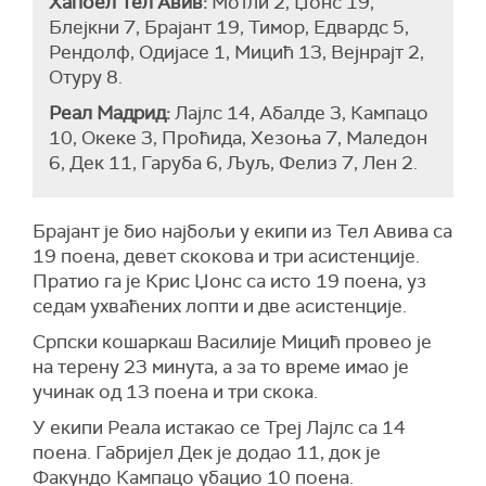
Хапоел Тел Авив:
Мотли 2, Џонс 19,
Блејкни 7, Брајант 19, Тимор, Едвардс 5,
Рендолф, Одијасе 1, Мицић 13, Вејнрајт 2,
Отуру 8.
Реал Мадрид:
Лајлс 14, Абалде 3, Кампацо
10, Океке 3, Проћида, Хезоња 7, Маледон
6, Дек 11, Гаруба 6, Љуљ, Фелиз 7, Лен 2.
Брајант је био најбољи у екипи из Тел Авива са
19 поена, девет скокова и три асистенције.
Пратио га је Крис Џонс са исто 19 поена, уз
седам ухваћених лопти и две асистенције.
Српски кошаркаш Василије Мицић провео је
на терену 23 минута, а за то време имао је
учинак од 13 поена и три скока.
У екипи Реала истакао се Треј Лајлс са 14
поена. Габријел Дек је додао 11, док је
Факундо Кампацо убацио 10 поена.