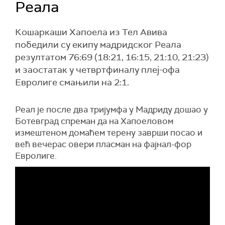
Реала
Кошаркаши Хапоела из Тел Авива
победили су екипу мадридског Реала
резултатом 76:69 (18:21, 16:15, 21:10, 21:23)
и заостатак у четвртфиналу плеј-офа
Евролиге смањили на 2:1.
Реал је после два тријумфа у Мадриду дошао у
Ботевград спреман да на Хапоеловом
измештеном домаћем терену заврши посао и
већ вечерас овери пласман на фајнал-фор
Евролиге.