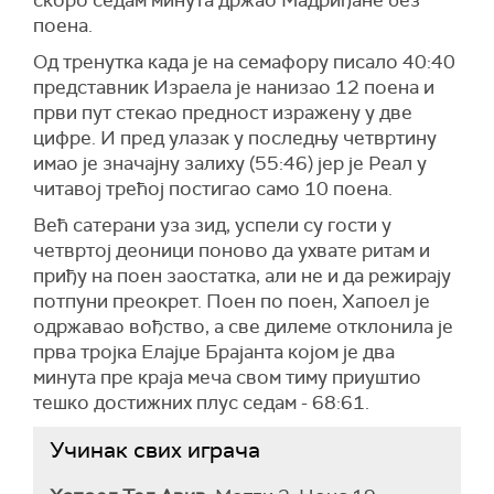
скоро седам минута држао Мадриђане без
поена.
Од тренутка када је на семафору писало 40:40
представник Израела је нанизао 12 поена и
први пут стекао предност изражену у две
цифре. И пред улазак у последњу четвртину
имао је значајну залиху (55:46) јер је Реал у
читавој трећој постигао само 10 поена.
Већ сатерани уза зид, успели су гости у
четвртој деоници поново да ухвате ритам и
приђу на поен заостатка, али не и да режирају
потпуни преокрет. Поен по поен, Хапоел је
одржавао вођство, а све дилеме отклонила је
прва тројка Елајџе Брајанта којом је два
минута пре краја меча свом тиму приуштио
тешко достижних плус седам - 68:61.
Учинак свих играча