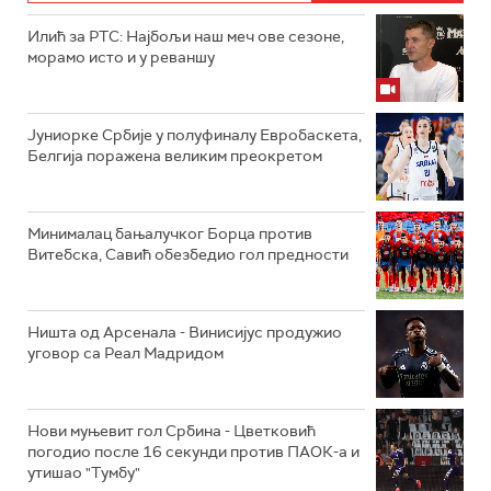
Илић за РТС: Најбољи наш меч ове сезоне,
морамо исто и у реваншу
Јуниорке Србије у полуфиналу Евробаскета,
Белгија поражена великим преокретом
Минималац бањалучког Борца против
Витебска, Савић обезбедио гол предности
Ништа од Арсенала - Винисијус продужио
уговор са Реал Мадридом
Нови муњевит гол Србина - Цветковић
погодио после 16 секунди против ПАОК-а и
утишао "Тумбу"