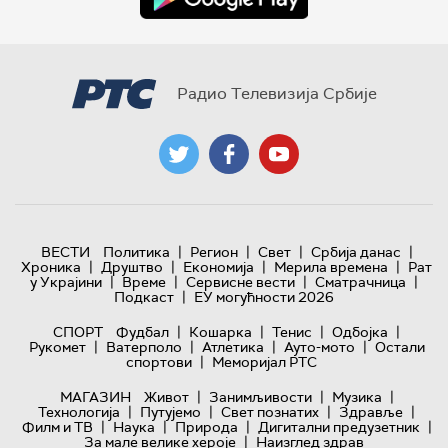
Радио Телевизија Србије
|
|
|
|
ВЕСТИ
Политика
Регион
Свет
Србија данас
|
|
|
|
Хроника
Друштво
Економија
Мерила времена
Рат
|
|
|
|
у Украјини
Време
Сервисне вести
Сматрачница
|
Подкаст
ЕУ могућности 2026
|
|
|
|
СПОРТ
Фудбал
Кошарка
Тенис
Одбојка
|
|
|
|
Рукомет
Ватерполо
Атлетика
Ауто-мото
Остали
|
спортови
Меморијал РТС
|
|
|
МАГАЗИН
Живот
Занимљивости
Музика
|
|
|
|
Технологијa
Путујемо
Свет познатих
Здравље
|
|
|
|
Филм и ТВ
Наука
Природа
Дигитални предузетник
|
За мале велике хероје
Наизглед здрав