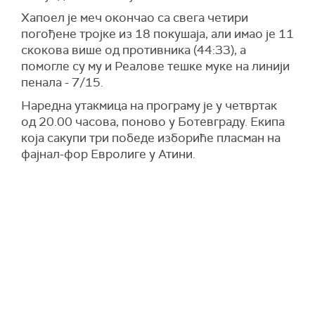
Хапоел је меч окончао са свега четири
погођене тројке из 18 покушаја, али имао је 11
скокова више од противника (44:33), а
помогле су му и Реалове тешке муке на линији
пенала - 7/15.
Наредна утакмица на програму је у четвртак
од 20.00 часова, поново у Ботевграду. Екипа
која сакупи три победе избориће пласман на
фајнал-фор Евролиге у Атини.