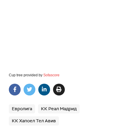
Cup tree provided by
Sofascore
Евролига
КК Реал Мадрид
КК Хапоел Тел Авив