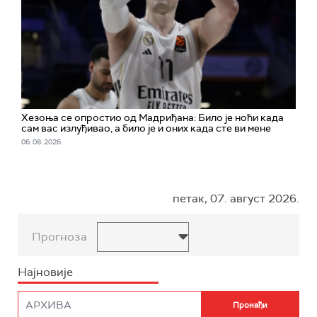
Хезоња се опростио од Мадриђана: Било је ноћи када
сам вас излуђивао, а било је и оних када сте ви мене
06. 08. 2026.
петак, 07. август 2026.
Прогноза
Најновије