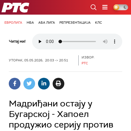
РТС
ЕВРОЛИГА
НБА
АБА ЛИГА
РЕПРЕЗЕНТАЦИЈА
КЛС
Читај ми!
ИЗВОР:
УТОРАК, 05.05.2026, 20:03 -> 20:51
РТС
Мадриђани остају у
Бугарској - Хапоел
продужио серију против