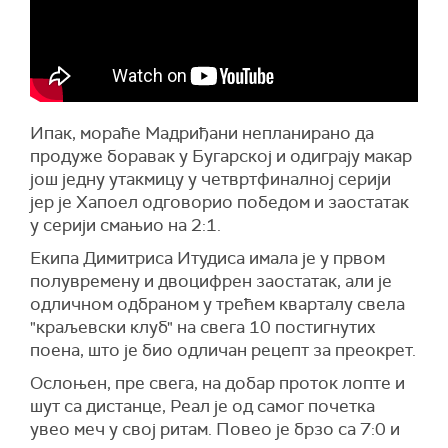
Ипак, мораће Мадриђани непланирано да
продуже боравак у Бугарској и одиграју макар
још једну утакмицу у четвртфиналној серији
јер је Хапоел одговорио победом и заостатак
у серији смањио на 2:1.
Екипа Димитриса Итудиса имала је у првом
полувремену и двоцифрен заостатак, али је
одличном одбраном у трећем кварталу свела
"краљевски клуб" на свега 10 постигнутих
поена, што је био одличан рецепт за преокрет.
Ослоњен, пре свега, на добар проток лопте и
шут са дистанце, Реал је од самог почетка
увео меч у свој ритам. Повео је брзо са 7:0 и