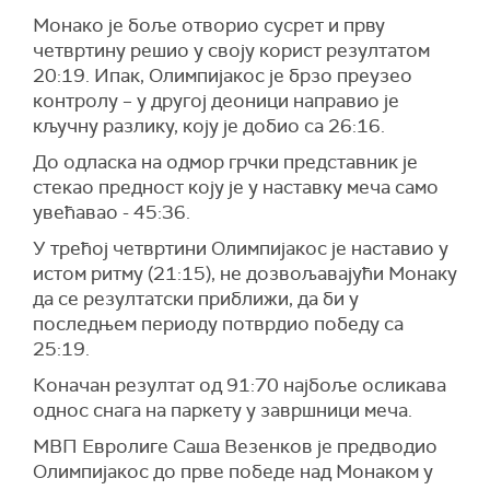
Монако је боље отворио сусрет и прву
четвртину решио у своју корист резултатом
20:19. Ипак, Олимпијакос је брзо преузео
контролу – у другој деоници направио је
кључну разлику, коју је добио са 26:16.
До одласка на одмор грчки представник је
стекао предност коју је у наставку меча само
увећавао - 45:36.
У трећој четвртини Олимпијакос је наставио у
истом ритму (21:15), не дозвољавајући Монаку
да се резултатски приближи, да би у
последњем периоду потврдио победу са
25:19.
Коначан резултат од 91:70 најбоље осликава
однос снага на паркету у завршници меча.
МВП Евролиге Саша Везенков је предводио
Олимпијакос до прве победе над Монаком у