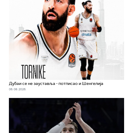
Дубаи се не зауставља - потписао и Шенгелија
06. 08. 2026.