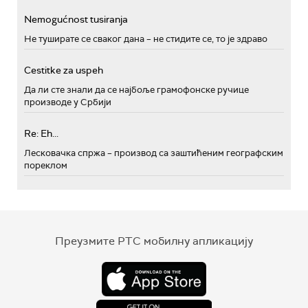
Nemogućnost tusiranja
Не туширате се сваког дана – не стидите се, то је здраво
Cestitke za uspeh
Да ли сте знали да се најбоље грамофонске ручице
производе у Србији
Re: Eh...
Лесковачка спржа – производ са заштићеним географским
пореклом
Преузмите РТС мобилну апликацију