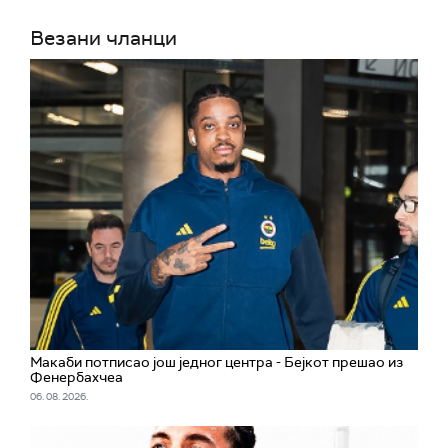
Везани чланци
Макаби потписао још једног центра - Бејкот прешао из
Фенербахчеа
06. 08. 2026.