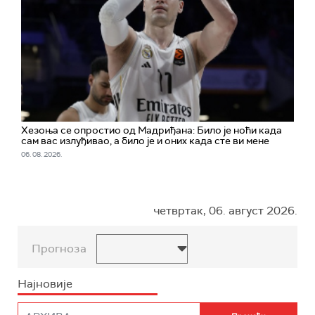
Хезоња се опростио од Мадриђана: Било је ноћи када
сам вас излуђивао, а било је и оних када сте ви мене
06. 08. 2026.
четвртак, 06. август 2026.
Прогноза
Најновије