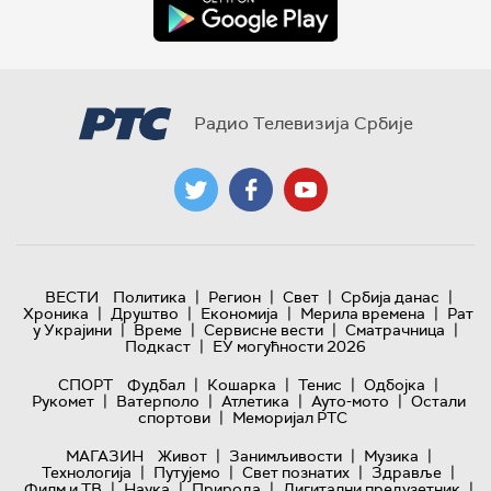
Радио Телевизија Србије
|
|
|
|
ВЕСТИ
Политика
Регион
Свет
Србија данас
|
|
|
|
Хроника
Друштво
Економија
Мерила времена
Рат
|
|
|
|
у Украјини
Време
Сервисне вести
Сматрачница
|
Подкаст
ЕУ могућности 2026
|
|
|
|
СПОРТ
Фудбал
Кошарка
Тенис
Одбојка
|
|
|
|
Рукомет
Ватерполо
Атлетика
Ауто-мото
Остали
|
спортови
Меморијал РТС
|
|
|
МАГАЗИН
Живот
Занимљивости
Музика
|
|
|
|
Технологијa
Путујемо
Свет познатих
Здравље
|
|
|
|
Филм и ТВ
Наука
Природа
Дигитални предузетник