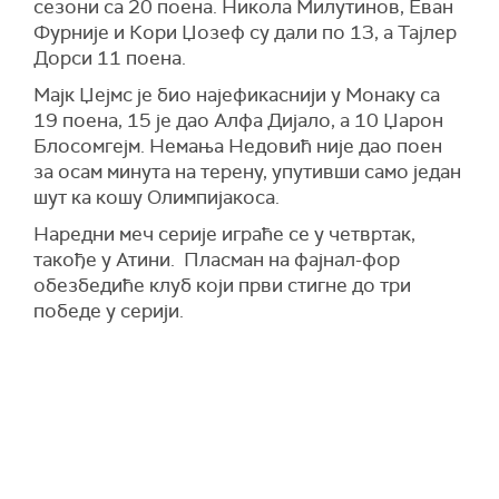
сезони са 20 поена. Никола Милутинов, Еван
Фурније и Кори Џозеф су дали по 13, а Тајлер
Дорси 11 поена.
Мајк Џејмс је био најефикаснији у Монаку са
19 поена, 15 је дао Алфа Дијало, а 10 Џарон
Блосомгејм. Немања Недовић није дао поен
за осам минута на терену, упутивши само један
шут ка кошу Олимпијакоса.
Наредни меч серије играће се у четвртак,
такође у Атини. Пласман на фајнал-фор
обезбедиће клуб који први стигне до три
победе у серији.