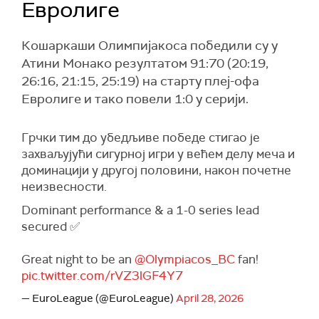
Евролиге
Кошаркаши Олимпијакоса победили су у
Атини Монако резултатом 91:70 (20:19,
26:16, 21:15, 25:19) на старту плеј-офа
Евролиге и тако повели 1:0 у серији.
Грчки тим до убедљиве победе стигао је
захваљујући сигурној игри у већем делу меча и
доминацији у другој половини, након почетне
неизвесности.
Dominant performance & a 1-0 series lead
secured ✅
Great night to be an
@Olympiacos_BC
fan!
pic.twitter.com/rVZ3lGF4Y7
— EuroLeague (@EuroLeague)
April 28, 2026