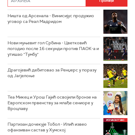
Ништа од Арсенала - Винисијус продужио
уговор са Реал Мадридом
Нови муњевит гол Србина - Цветковић
погодио после 16 секунди против ПАОК-а и
утишао "Тумбу"
Драгојевић дебитовао за Ренџерс у поразу
од Јагјелоње
Теа Микец и Урош Гајић освојили бронзе на
Европском првенству за млађе сениоре у
Вроцлаву
Партизан дочекује Тобол - Илић извео
офанзиван састав у Хумској