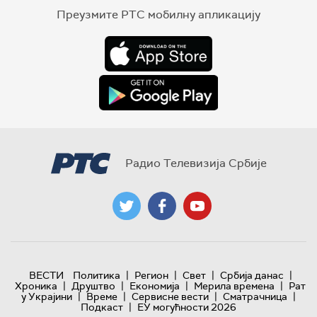
Преузмите РТС мобилну апликацију
Радио Телевизија Србије
|
|
|
|
ВЕСТИ
Политика
Регион
Свет
Србија данас
|
|
|
|
Хроника
Друштво
Економија
Мерила времена
Рат
|
|
|
|
у Украјини
Време
Сервисне вести
Сматрачница
|
Подкаст
ЕУ могућности 2026