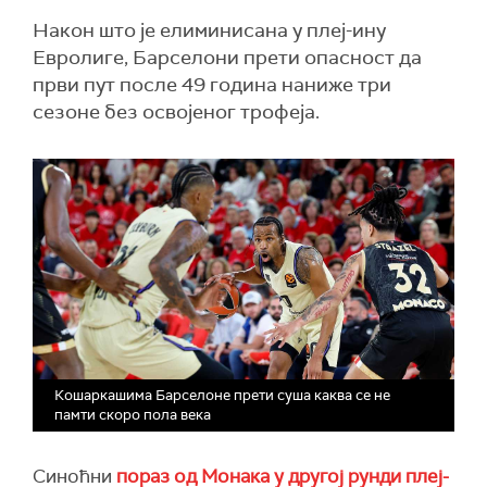
Након што је елиминисана у плеј-ину
Евролиге, Барселони прети опасност да
први пут после 49 година наниже три
сезоне без освојеног трофеја.
Кошаркашима Барселоне прети суша каква се не
памти скоро пола века
Синоћни
пораз од Монака у другој рунди плеј-