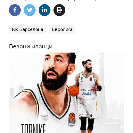
КК Барселона
Евролига
Везани чланци