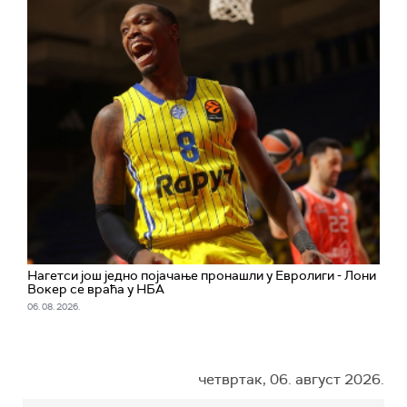
Нагетси још једно појачање пронашли у Евролиги - Лони
Вокер се враћа у НБА
06. 08. 2026.
четвртак, 06. август 2026.