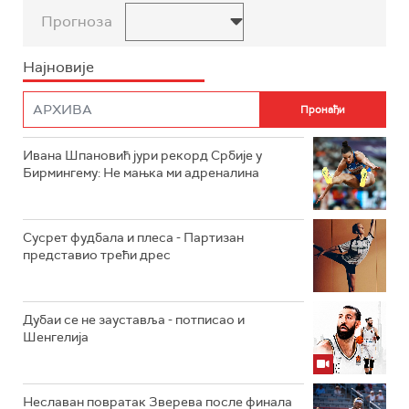
Прогноза
Најновије
Ивана Шпановић јури рекорд Србије у
Бирмингему: Не мањка ми адреналина
Сусрет фудбала и плеса - Партизан
представио трећи дрес
Дубаи се не зауставља - потписао и
Шенгелија
Неславан повратак Зверева после финала