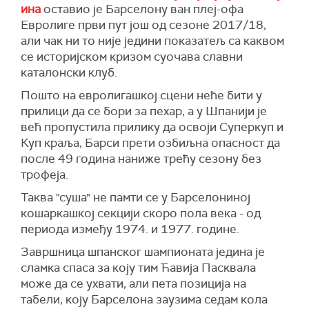
ина
оставио је Барселону ван плеј-офа
Евролиге први пут још од сезоне 2017/18,
али чак ни то није једини показатељ са каквом
се историјском кризом суочава славни
каталонски клуб.
Пошто на евролигашкој сцени неће бити у
прилици да се бори за пехар, а у Шпанији је
већ пропустила прилику да освоји Суперкуп и
Куп краља, Барси прети озбиљна опасност да
после 49 година наниже трећу сезону без
трофеја.
Таква "суша" не памти се у Барселониној
кошаркашкој секцији скоро пола века - од
периода између 1974. и 1977. године.
Завршница шпанског шампионата једина је
сламка спаса за коју тим Ћавија Пасквала
може да се ухвати, али пета позиција на
табели, коју Барселона заузима седам кола