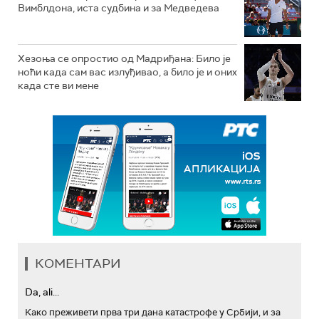
Вимблдона, иста судбина и за Медведева
Хезоња се опростио од Мадриђана: Било је
ноћи када сам вас излуђивао, а било је и оних
када сте ви мене
КОМЕНТАРИ
Da, ali...
Како преживети прва три дана катастрофе у Србији, и за