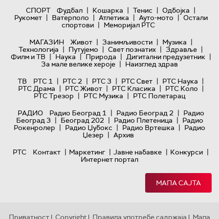
|
|
|
|
СПОРТ
Фудбал
Кошарка
Тенис
Одбојка
|
|
|
|
Рукомет
Ватерполо
Атлетика
Ауто-мото
Остали
|
спортови
Меморијал РТС
|
|
|
МАГАЗИН
Живот
Занимљивости
Музика
|
|
|
|
Технологијa
Путујемо
Свет познатих
Здравље
|
|
|
|
Филм и ТВ
Наука
Природа
Дигитални предузетник
|
За мале велике хероје
Наизглед здрав
|
|
|
|
|
ТВ
РТС 1
РТС 2
РТС 3
РТС Свет
РТС Наука
|
|
|
|
РТС Драма
РТС Живот
РТС Класика
РТС Коло
|
|
РТС Трезор
РТС Музика
РТС Полетарац
|
|
РАДИО
Радио Београд 1
Радио Београд 2
Радио
|
|
|
Београд 3
Београд 202
Радио Плетеница
Радио
|
|
|
Рокенролер
Радио Џубокс
Радио Вртешка
Радио
|
Џезер
Архив
|
|
|
|
РТС
Контакт
Маркетинг
Јавне набавке
Конкурси
Интернет портал
МАПА САЈТА
Приватност
Copyright
Правила употребе садржаја
Мапа
|
|
|