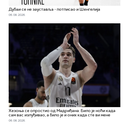
Дубаи се не зауставља - потписао и Шенгелија
06. 08. 2026.
Хезоња се опростио од Мадриђана: Било је ноћи када
сам вас излуђивао, а било је и оних када сте ви мене
06. 08. 2026.