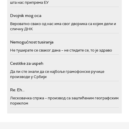
шта нас припрема ЕУ
Dvojnik mog oca
Вероватно свако од нас има свог двојника са којим дели и
сличну ДНК
Nemogućnost tusiranja
Не туширате се сваког дана – не стидите се, то је здраво
Cestitke za uspeh
Да ли сте знали да се најбоље грамофонске ручице
производе у Србији
Re: Eh...
Лесковачка спржа – производ са заштићеним географским
пореклом