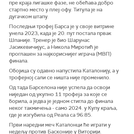
пре краја лигашке фазе, не обећава добро
стартно место у плеј-офу. Титула је на
дугачком штапу.
Последњи трофеј Барса је у своје витрине
унела 2023, када је 20. пут постала првак
Шпаније. Тренер је био Шарунас
Јасикевичијус, а Никола Миротић је
проглашен за најкориснијег играча (МВП)
финала.
Обојица су одавно напустила Каталонију, а у
трофејној сали се ништа није променило.
Од тада Барселона није успела да освоји
ниједан од укупно 11 трофеја за које се
борила, а једва је једном стигла до финала
неког такмичења - само 2024. у Купу краља,
где је изгубила од Реала са 96:85.
Први наредни меч Каталонци ће играти у
недељу против Басконије у Виторији.