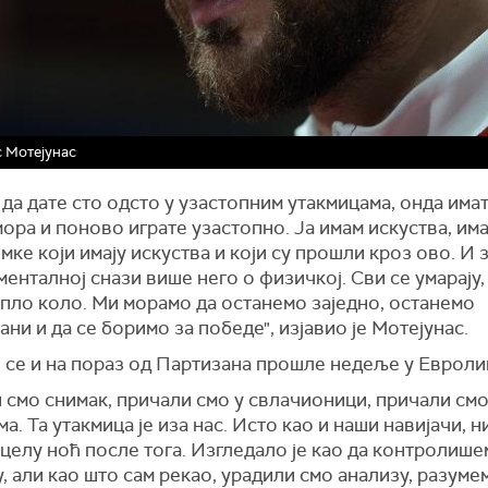
 Мотејунас
да дате сто одсто у узастопним утакмицама, онда има
ора и поново играте узастопно. Ја имам искуства, им
мке који имају искуства и који су прошли кроз ово. И 
 менталној снази више него о физичкој. Сви се умарају,
упло коло. Ми морамо да останемо заједно, останемо
ни и да се боримо за победе", изјавио је Мотејунас.
 се и на пораз од Партизана прошле недеље у Евроли
 смо снимак, причали смо у свлачионици, причали смо
а. Та утакмица је иза нас. Исто као и наши навијачи, 
целу ноћ после тога. Изгледало је као да контролиш
, али као што сам рекао, урадили смо анализу, разуме