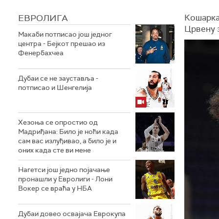
ЕВРОЛИГА
Кошарка
Црвену з
Макаби потписао још једног
центра - Бејкот прешао из
Фенербахчеа
Дубаи се не зауставља -
потписао и Шенгелија
Хезоња се опростио од
Мадриђана: Било је ноћи када
сам вас излуђивао, а било је и
оних када сте ви мене
Нагетси још једно појачање
пронашли у Евролиги - Лони
Вокер се враћа у НБА
Дубаи довео освајача Еврокупа