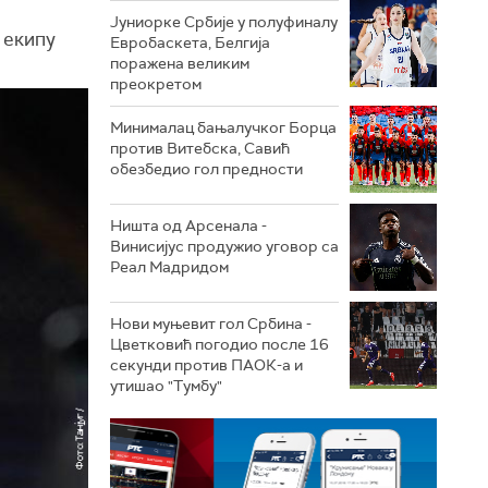
Јуниорке Србије у полуфиналу
 екипу
Евробаскета, Белгија
поражена великим
преокретом
Минималац бањалучког Борца
против Витебска, Савић
обезбедио гол предности
Ништа од Арсенала -
Винисијус продужио уговор са
Реал Мадридом
Нови муњевит гол Србина -
Цветковић погодио после 16
секунди против ПАОК-а и
утишао "Тумбу"