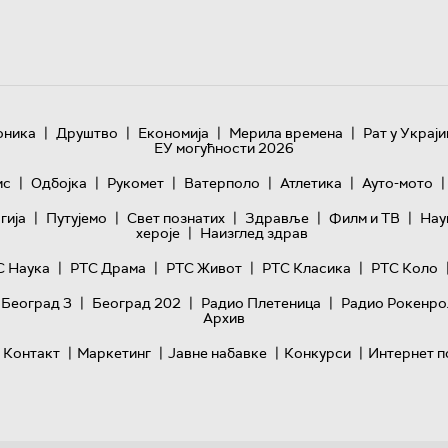
|
|
|
|
оника
Друштво
Економија
Мерила времена
Рат у Украји
ЕУ могућности 2026
|
|
|
|
|
|
ис
Одбојка
Рукомет
Ватерполо
Атлетика
Ауто-мото
|
|
|
|
|
гијa
Путујемо
Свет познатих
Здравље
Филм и ТВ
Нау
|
хероје
Наизглед здрав
|
|
|
|
С Наука
РТС Драма
РТС Живот
РТС Класика
РТС Коло
|
|
|
 Београд 3
Београд 202
Радио Плетеница
Радио Рокенро
Архив
|
|
|
|
Контакт
Маркетинг
Јавне набавке
Конкурси
Интернет п