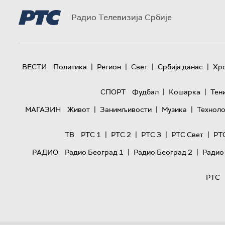
Радио Телевизија Србије
|
|
|
|
ВЕСТИ
Политика
Регион
Свет
Србија данас
Хр
|
|
СПОРТ
Фудбал
Кошарка
Тен
|
|
|
МАГАЗИН
Живот
Занимљивости
Музика
Техноло
|
|
|
|
ТВ
РТС 1
РТС 2
РТС 3
РТС Свет
РТ
|
|
РАДИО
Радио Београд 1
Радио Београд 2
Радио
РТС