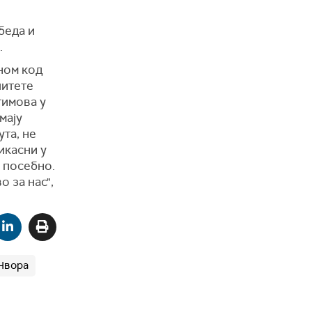
беда и
.
ном код
литете
тимова у
мају
ута, не
икасни у
 посебно.
 за нас",
Нвора