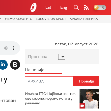
Lat
Eng
И
МЕМОРИЈАЛ РТС
EUROVISION SPORT
АРХИВА РУБРИКА
петак, 07. август 2026.
Прогноза
Најновије
ту
Илић за РТС: Најбољи наш меч
ове сезоне, морамо исто и у
ентован
реваншу