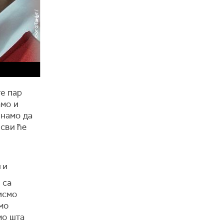
те пар
амо и
знамо да
 сви ће
ги.
 са
нисмо
емо
мо шта