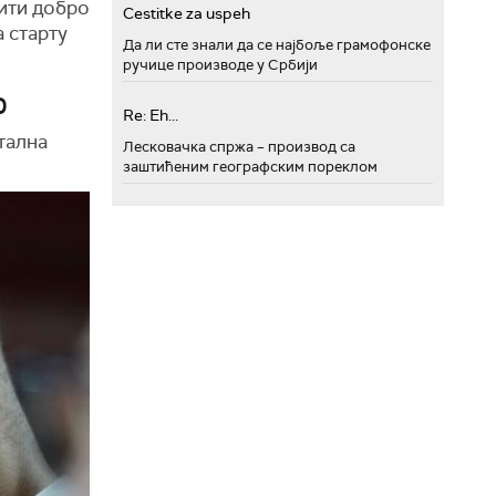
бити добро
Cestitke za uspeh
а старту
Да ли сте знали да се најбоље грамофонске
ручице производе у Србији
0
Re: Eh...
тална
Лесковачка спржа – производ са
заштићеним географским пореклом