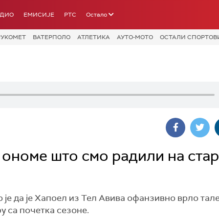
АДИО
ЕМИСИЈЕ
РТС
Остало
РУКОМЕТ
ВАТЕРПОЛО
АТЛЕТИКА
АУТО-МОТО
ОСТАЛИ СПОРТОВ
 ономе што смо радили на стар
је да је Хапоел из Тел Авива офанзивно врло тал
ру са почетка сезоне.