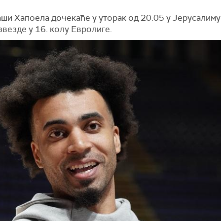
ши Хапоела дочекаће у уторак од 20.05 у Јерусалиму
везде у 16. колу Евролиге.