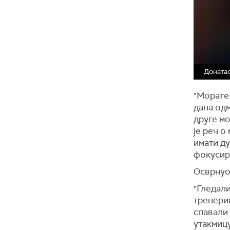
Донатас
"Морате 
дана одм
друге мо
је реч о
имати д
фокусира
Осврнуо
"Гледали
тренерим
спавали 
утакмицу