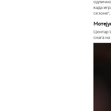
одлично 
када игр
сезоне",
Мотеју
Центар Ц
снага на