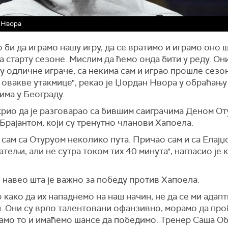
 Нвора
 би да играмо нашу игру, да се вратимо и играмо оно 
а старту сезоне. Мислим да ћемо онда бити у реду. Они 
ју одличне играче, са некима сам и играо прошле сезо
 овакве утакмице", рекао је Џордан Нвора у обраћању
има у Београду.
крио да је разговарао са бившим саиграчима Деном От
Брајантом, који су тренутно чланови Хапоела.
сам са Отуруом неколико пута. Причао сам и са Елајџ
атељи, али не сутра током тих 40 минута", нагласио је
 навео шта је важно за победу против Хапоела.
 како да их нападнемо на наш начин, не да се ми адап
и. Они су врло талентовани офанзивно, морамо да про
амо то и имаћемо шансе да победимо. Тренер Саша О