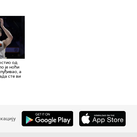
остио од
о је ноћи
луђивао, а
када сте ви
кацију