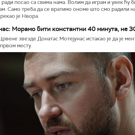
ради посао са свима нама. Волим да играм и увек ћу 
ам. Само треба да се вратимо ономе што смо радили н
 рекао је Нвора.
нас: Морамо бити константни 40 минута, не 3
рвене звезде Донатас Мотејунас истакао је да је мен
 првом месту.