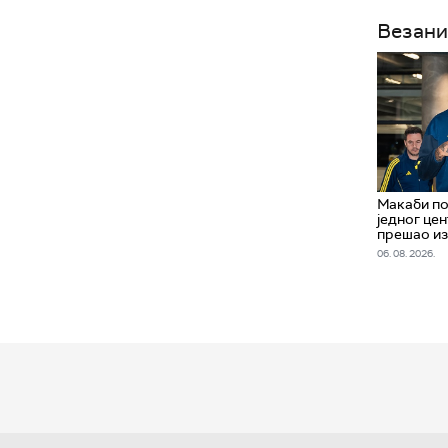
Везани
Макаби по
једног цен
прешао и
06. 08. 2026.