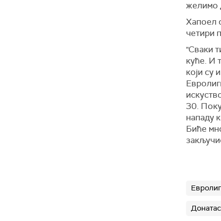
желимо д
Хапоел с
четири п
"Сваки т
куће. И 
који су 
Евролиги
искуство
30. Поку
нападу к
Биће мно
закључио
Евролиг
Донатас