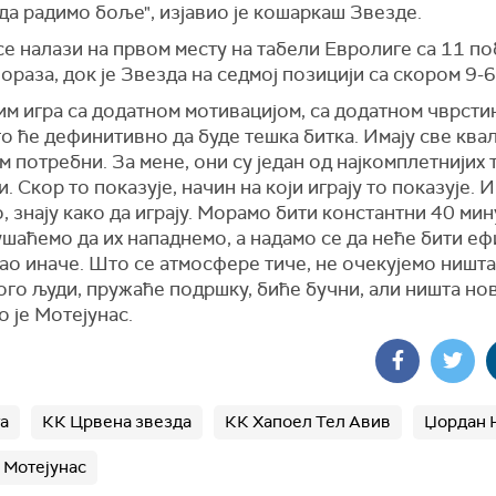
а радимо боље", изјавио је кошаркаш Звезде.
е налази на првом месту на табели Евролиге са 11 по
ораза, док је Звезда на седмој позицији са скором 9-6
им игра са додатном мотивацијом, са додатном чврсти
то ће дефинитивно да буде тешка битка. Имају све ква
им потребни. За мене, они су један од најкомплетнијих 
. Скор то показује, начин на који играју то показује. И
, знају како да играју. Морамо бити константни 40 мин
шаћемо да их нападнемо, а надамо се да неће бити еф
ао иначе. Што се атмосфере тиче, не очекујемо ништа
го људи, пружаће подршку, биће бучни, али ништа ново
 је Мотејунас.
а
КК Црвена звезда
КК Хапоел Тел Авив
Џордан 
 Мотејунас