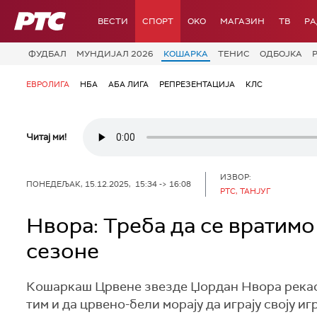
РТС
ВЕСТИ
СПОРТ
OKO
МАГАЗИН
ТВ
Р
ФУДБАЛ
МУНДИЈАЛ 2026
КОШАРКА
ТЕНИС
ОДБОЈКА
ЕВРОЛИГА
НБА
АБА ЛИГА
РЕПРЕЗЕНТАЦИЈА
КЛС
Читај ми!
ИЗВОР:
ПОНЕДЕЉАК, 15.12.2025, 15:34 -> 16:08
РТС, ТАНЈУГ
Нвора: Треба да се вратимо
сезоне
Кошаркаш Црвене звезде Џордан Нвора рекао 
тим и да црвено-бели морају да играју своју иг