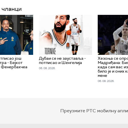
 чланци
тписао још
Дубаи се не зауставља -
Хезоња се опр
тра - Бејкот
потписао и Шенгелија
Мадриђана: Бил
з Фенербахчеа
када сам вас из
06. 08. 2026.
било је и оних 
мене
06. 08. 2026.
Преузмите РТС мобилну апли