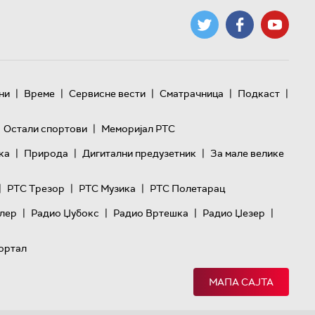
|
|
|
|
|
ни
Време
Сервисне вести
Сматрачница
Подкаст
|
Остали спортови
Меморијал РТС
|
|
|
ка
Природа
Дигитални предузетник
За мале велике
|
|
|
РТС Трезор
РТС Музика
РТС Полетарац
|
|
|
|
лер
Радио Џубокс
Радио Вртешка
Радио Џезер
ортал
МАПА САЈТА