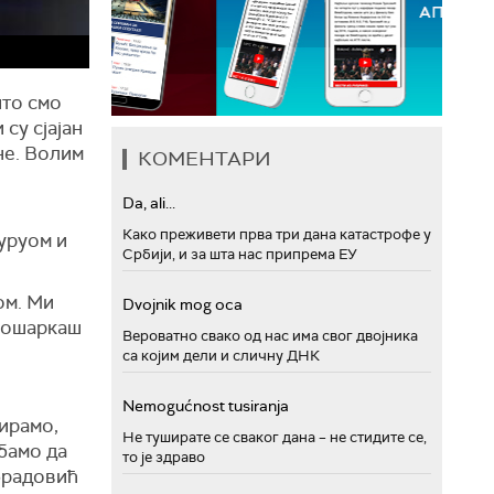
што смо
су сјајан
не. Волим
КОМЕНТАРИ
Da, ali...
Како преживети прва три дана катастрофе у
уруом и
Србији, и за шта нас припрема ЕУ
ом. Ми
Dvojnik mog oca
 кошаркаш
Вероватно свако од нас има свог двојника
са којим дели и сличну ДНК
Nemogućnost tusiranja
тирамо,
Не туширате се сваког дана – не стидите се,
бамо да
то је здраво
брадовић