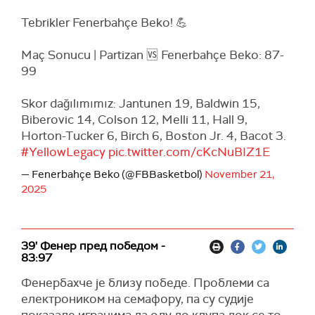
Tebrikler Fenerbahçe Beko! 💪
Maç Sonucu | Partizan 🆚 Fenerbahçe Beko: 87-
99
Skor dağılımımız: Jantunen 19, Baldwin 15,
Biberovic 14, Colson 12, Melli 11, Hall 9,
Horton-Tucker 6, Birch 6, Boston Jr. 4, Bacot 3.
#YellowLegacy
pic.twitter.com/cKcNuBIZ1E
— Fenerbahçe Beko (@FBBasketbol)
November 21,
2025
39' Фенер пред победом -
83:97
Фенербахче је близу победе. Проблеми са
електроником на семафору, па су судије