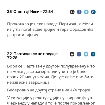
33' Опет тај Мели - 72:84
Прокоцкао је неке нападе Партизан, а Мели
из угла погађа две тројке и тера Обрадовића
да тражи тајм-аут.
32' Партизан се не предаје -
72:78
Бори се Партизан у другом полувремену и то
не може да се замери, али упитно је било
првих 20 минута меча. Делује да ће ово бити
неизвесна завршница.
Биберовић на другој страни има 4/4 тројке.
У ситуацији у рекету судије су свирале фаул
Фернанду у нападу и то је после поновљеног