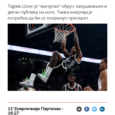
Тајрик Џонс је "ишчупао" обруч закуцавањем и
дигао публику на ноге. Таква енергија је
потребна да би се покренуо преокрет.
11' Енергичнији Партизан -
16:27