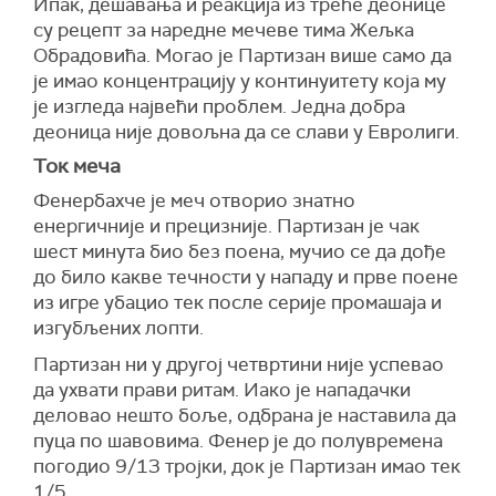
Ипак, дешавања и реакција из треће деонице
су рецепт за наредне мечеве тима Жељка
Обрадовића. Могао је Партизан више само да
је имао концентрацију у континуитету која му
је изгледа највећи проблем. Једна добра
деоница није довољна да се слави у Евролиги.
Ток меча
Фенербахче је меч отворио знатно
енергичније и прецизније. Партизан је чак
шест минута био без поена, мучио се да дође
до било какве течности у нападу и прве поене
из игре убацио тек после серије промашаја и
изгубљених лопти.
Партизан ни у другој четвртини није успевао
да ухвати прави ритам. Иако је нападачки
деловао нешто боље, одбрана је наставила да
пуца по шавовима. Фенер је до полувремена
погодио 9/13 тројки, док је Партизан имао тек
1/5.