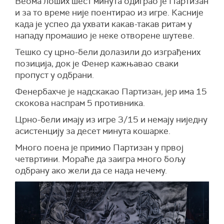
Веома лоших шест минута одиграо је Партизан
и за то време није поентирао из игре. Касније
када је успео да ухвати какав-такав ритам у
нападу промашио је неке отворене шутеве.
Тешко су црно-бели долазили до изграђених
позиција, док је Фенер кажњавао сваки
пропуст у одбрани.
Фенербахче је надскакао Партизан, јер има 15
скокова наспрам 5 противника.
Црно-бели имају из игре 3/15 и немају ниједну
асистенцију за десет минута кошарке.
Много поена је примио Партизан у првој
четвртини. Мораће да заигра много бољу
одбрану ако жели да се нада нечему.