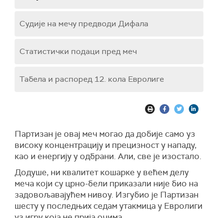
Судије на мечу предводи Дифала
Статистички подаци пред меч
Табела и распоред 12. кола Евролиге
Партизан је овај меч могао да добије само уз
високу концентрацију и прецизност у нападу,
као и енергију у одбрани. Али, све је изостало.
Додуше, ни квалитет кошарке у већем делу
меча који су црно-бели приказали није био на
задовољавајућем нивоу. Изгубио је Партизан
шесту у последњих седам утакмица у Евролиги
уз игру која не прија очима.