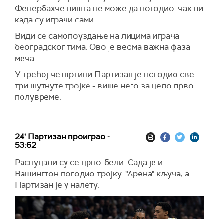
Фенербахче ништа не може да погодио, чак ни
када су играчи сами.
Види се самопоуздање на лицима играча
београдског тима. Ово је веома важна фаза
меча.
У трећој четвртини Партизан је погодио све
три шутнуте тројке - више него за цело прво
полувреме.
24' Партизан проиграо -
53:62
Распуцали су се црно-бели. Сада је и
Вашингтон погодио тројку. "Арена" кључа, а
Партизан је у налету.