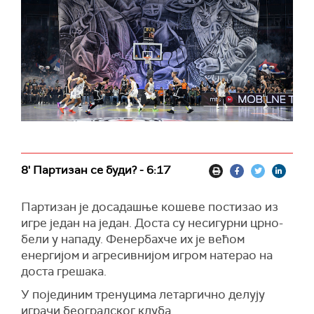
8' Партизан се буди? - 6:17
Партизан је досадашње кошеве постизао из
игре један на један. Доста су несигурни црно-
бели у нападу. Фенербахче их је већом
енергијом и агресивнијом игром натерао на
доста грешака.
У појединим тренуцима летаргично делују
играчи београдског клуба.