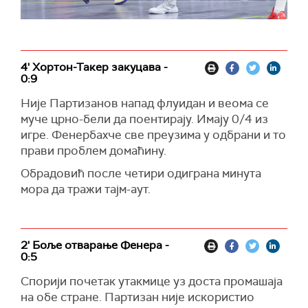
4' Хортон-Такер закуцава -
0:9
Није Партизанов напад флуидан и веома се
муче црно-бели да поентирају. Имају 0/4 из
игре. Фенербахче све преузима у одбрани и то
прави проблем домаћину.
Обрадовић после четири одиграна минута
мора да тражи тајм-аут.
2' Боље отварање Фенера -
0:5
Спорији почетак утакмице уз доста промашаја
на обе стране. Партизан није искористио