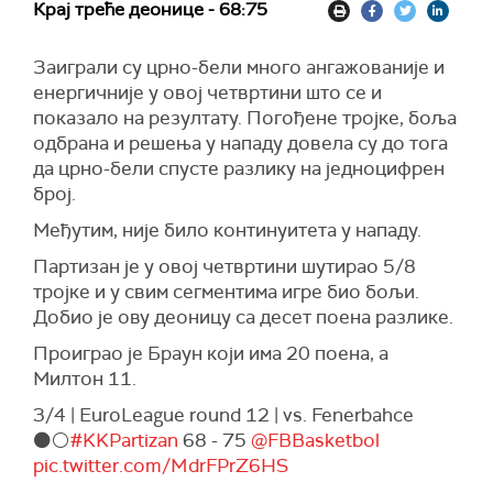
Крај треће деонице - 68:75
Заиграли су црно-бели много ангажованије и
енергичније у овој четвртини што се и
показало на резултату. Погођене тројке, боља
одбрана и решења у нападу довела су до тога
да црно-бели спусте разлику на једноцифрен
број.
Међутим, није било континуитета у нападу.
Партизан је у овој четвртини шутирао 5/8
тројке и у свим сегментима игре био бољи.
Добио је ову деоницу са десет поена разлике.
Проиграо је Браун који има 20 поена, а
Милтон 11.
3/4 | EuroLeague round 12 | vs. Fenerbahce
⚫️⚪️
#KKPartizan
68 - 75
@FBBasketbol
pic.twitter.com/MdrFPrZ6HS