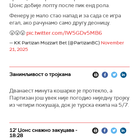
Џонс добије лопту после пик енд рола.
Фенеру је мало стао напад и за сада се игра
егал, ако рачунамо само другу деоницу.
😤😤😤
pic.twitter.com/lW5GDv5MB6
— KK Partizan Mozzart Bet (@PartizanBC)
November
21, 2025
Занимљивост о тројкама
Дванаест минута кошарке је протекло, а
Партизан још увек није погодио ниједну тројку
из четири покушаја, док је турска екипа на 5/7.
12' Џонс снажно закуцава -
18:28