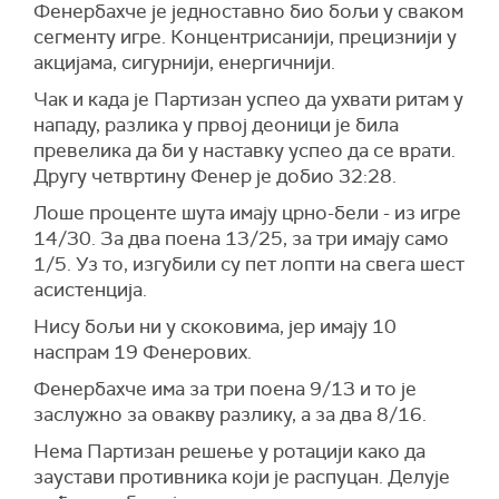
Фенербахче је једноставно био бољи у сваком
сегменту игре. Концентрисанији, прецизнији у
акцијама, сигурнији, енергичнији.
Чак и када је Партизан успео да ухвати ритам у
нападу, разлика у првој деоници је била
превелика да би у наставку успео да се врати.
Другу четвртину Фенер је добио 32:28.
Лоше проценте шута имају црно-бели - из игре
14/30. За два поена 13/25, за три имају само
1/5. Уз то, изгубили су пет лопти на свега шест
асистенција.
Нису бољи ни у скоковима, јер имају 10
наспрам 19 Фенерових.
Фенербахче има за три поена 9/13 и то је
заслужно за овакву разлику, а за два 8/16.
Нема Партизан решење у ротацији како да
заустави противника који је распуцан. Делује