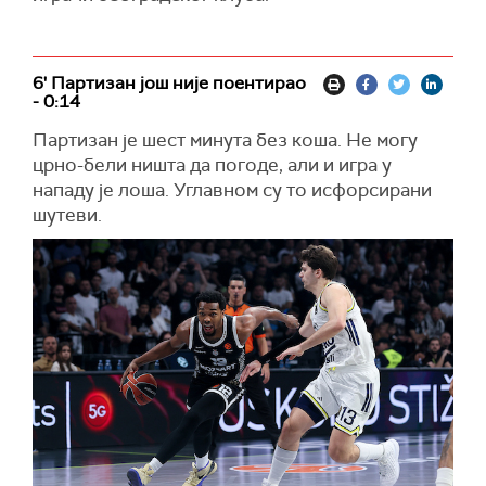
6' Партизан још није поентирао
- 0:14
Партизан је шест минута без коша. Не могу
црно-бели ништа да погоде, али и игра у
нападу је лоша. Углавном су то исфорсирани
шутеви.