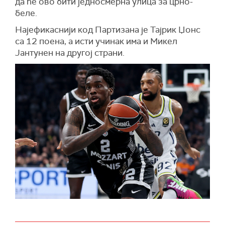
да ће ово бити једносмерна улица за црно-
беле.
Најефикаснији код Партизана је Тајрик Џонс
са 12 поена, а исти учинак има и Микел
Јантунен на другој страни.