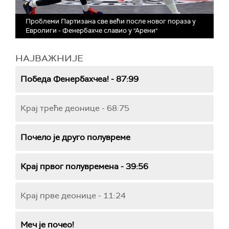
Проблеми Партизана све већи после новог пораза у
Евролиги - Фенербахче славио у "Арени"
НАЈВАЖНИЈЕ
Победа Фенербахчеа! - 87:99
Крај треће деонице - 68:75
Почело је друго полувреме
Крај првог полувремена - 39:56
Крај прве деонице - 11:24
Меч је почео!