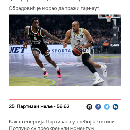
Обрадовић је морао да тражи тајм-аут.
25' Партизан меље - 56:62
Каква енергија Партизана у трећој четвтини.
Потпуно су преокренули моментум.