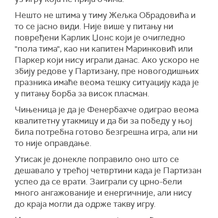
Нешто не штима у тиму Жељка Обрадовића и
то се јасно види. Није више у питању ни
повређени Карлик Џонс који је очигледно
"пола тима", као ни капитен Маринковић или
Паркер који нису играли данас. Ако ускоро не
збију редове у Партизану, пре новогодишњих
празника имаће веома тешку ситуацију када је
у питању борба за висок пласман.
Чињеница је да је Фенербахче одиграо веома
квалитетну утакмицу и да би за победу у њој
била потребна готово безгрешна игра, али ни
то није оправдање.
Утисак је донекле поправило оно што се
дешавало у трећој четвртини када је Партизан
успео да се врати. Заиграли су црно-бели
много ангажованије и енергичније, али нису
до краја могли да одрже такву игру.