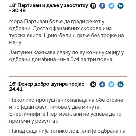
18' Партизан и даље у заостатку
- 30:48
Мора Партизан боље да гради рекет у
одбрани. Доста офанзивних скокова има
турска екипа. Црно-бели и даље без тројке на
мечу.
Јантунен кажњава сваку лошу коминукацију у
одбрани домаћина - има 3/4 за три поена.
16' Фенер добро шутира тројке -
24:41
Неколико пропуштених напада на обе стране
и по један фаул тимова у два минута.
Енергичнији је Партизан, али не успева да то
преточи у резултат.
Напад сада није толико лош, али је одбрана на