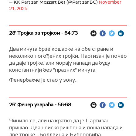
— KK Partizan Mozzart Bet (@PartizanBC)
November
21, 2025
28' Тројка за тројком - 64:73
Два минута брзе кошарке на обе стране и
неколико погођених тројки. Партизан је почео
да даје тројке, али морају напади да буду
константнији без "празних" минута.
Фенербахче је стао у зону.
26' Фенер узвраћа - 56:68
Чинило се, али на кратко да је Партизан
пришао. Два неискоришћена и лоша напада и
две тројке - Болдвина и Биберовића.