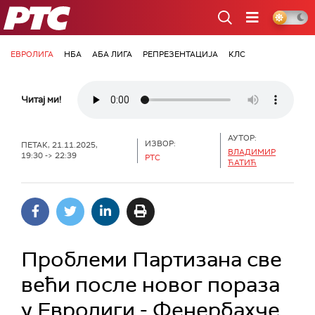
РТС
ЕВРОЛИГА
НБА
АБА ЛИГА
РЕПРЕЗЕНТАЦИЈА
КЛС
Читај ми!
АУТОР:
ИЗВОР:
ПЕТАК, 21.11.2025,
ВЛАДИМИР
19:30 -> 22:39
РТС
ЋАТИЋ
Проблеми Партизана све
већи после новог пораза
у Евролиги - Фенербахче