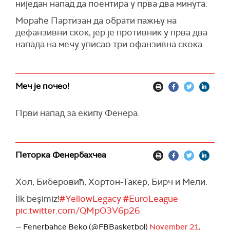
ниједан напад да поентира у прва два минута.
Мораће Партизан да обрати пажњу на
дефанзивни скок, јер је противник у прва два
напада на мечу уписао три офанзивна скока.
Меч је почео!
Први напад за екипу Фенера.
Петорка Фенербахчеа
Хол, Биберовић, Хортон-Такер, Бирч и Мели.
İlk beşimiz!
#YellowLegacy
#EuroLeague
pic.twitter.com/QMpO3V6p26
— Fenerbahçe Beko (@FBBasketbol)
November 21,