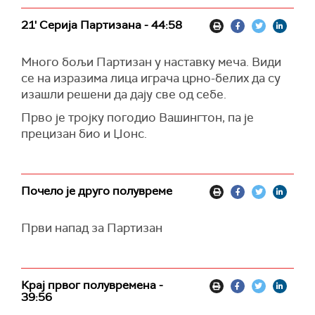
21' Серија Партизана - 44:58
Много бољи Партизан у наставку меча. Види
се на изразима лица играча црно-белих да су
изашли решени да дају све од себе.
Прво је тројку погодио Вашингтон, па је
прецизан био и Џонс.
Почело је друго полувреме
Први напад за Партизан
Крај првог полувремена -
39:56