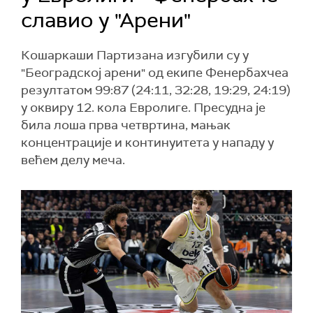
славио у "Арени"
Кошаркаши Партизана изгубили су у
"Београдској арени" од екипе Фенербахчеа
резултатом 99:87 (24:11, 32:28, 19:29, 24:19)
у оквиру 12. кола Евролиге. Пресудна је
била лоша прва четвртина, мањак
концентрације и континуитета у нападу у
већем делу меча.