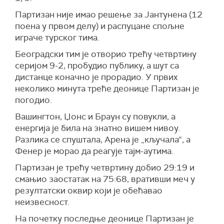
Партизан није имао решење за Јантунена (12
поена у првом делу) и распуцане спољне
играче турског тима.
Београдски тим је отворио трећу четвртину
серијом 9-2, пробудио публику, а шут са
дистанце коначно је прорадио. У првих
неколико минута треће деонице Партизан је
погодио.
Вашингтон, Џонс и Браун су повукли, а
енергија је била на знатно вишем нивоу.
Разлика се спуштала, Арена је „кључала“, а
Фенер је морао да реагује тајм-аутима.
Партизан је трећу четвртину добио 29:19 и
смањио заостатак на 75:68, вративши меч у
резултатски оквир који је обећавао
неизвесност.
На почетку последње деонице Партизан је