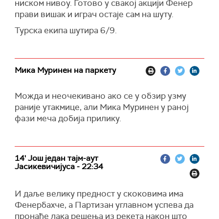
ниском нивоу. Готово у свакој акцији Фенер
прави вишак и играч остаје сам на шуту.
Турска екипа шутира 6/9.
Мика Муринен на паркету
Можда и неочекивано ако се у обзир узму
раније утакмице, али Мика Муринен у раној
фази меча добија прилику.
14' Још један тајм-аут
Јасикевичијуса - 22:34
И даље велику предност у скоковима има
Фенербахче, а Партизан углавном успева да
пронађе лака решења из рекета након што