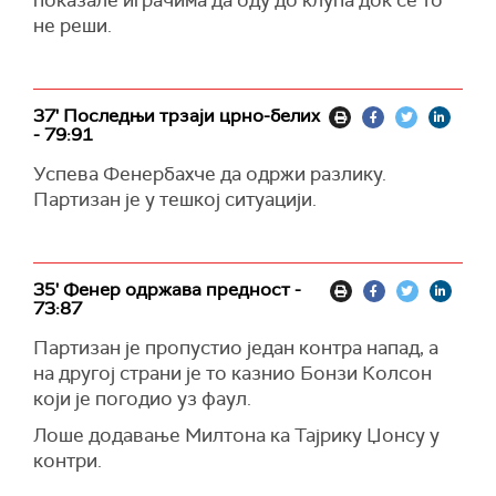
показале играчима да оду до клупа док се то
не реши.
37' Последњи трзаји црно-белих
- 79:91
Успева Фенербахче да одржи разлику.
Партизан је у тешкој ситуацији.
35' Фенер одржава предност -
73:87
Партизан је пропустио један контра напад, а
на другој страни је то казнио Бонзи Колсон
који је погодио уз фаул.
Лоше додавање Милтона ка Тајрику Џонсу у
контри.