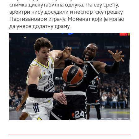
снимка дискутабилна одлука. На сву срећу,
арбитри нису досудили и неспортску грешку
Партизановом играчу. Моменат који је могао
да унесе додатну драму.