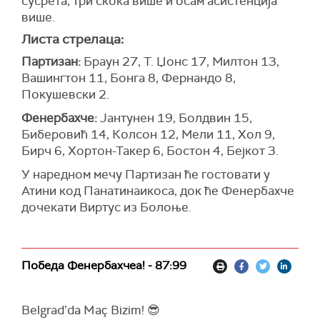
сусрета, три скока више и осам асистенција
више.
Листа стрелаца:
Партизан:
Браун 27, Т. Џонс 17, Милтон 13,
Вашингтон 11, Бонга 8, Фернандо 8,
Покушевски 2.
Фенербахче:
Јантунен 19, Болдвин 15,
Биберовић 14, Колсон 12, Мели 11, Хол 9,
Бирч 6, Хортон-Такер 6, Бостон 4, Бејкот 3.
У наредном мечу Партизан ће гостовати у
Атини код Панатинаикоса, док ће Фенербахче
дочекати Виртус из Болоње.
Победа Фенербахчеа! - 87:99
Belgrad’da Maç Bizim! 😎