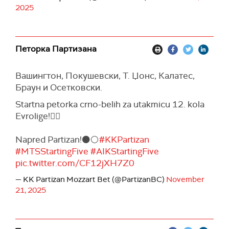
2025
Петорка Партизана
Вашингтон, Покушевски, Т. Џонс, Калатес,
Браун и Осетковски.
Startna petorka crno-belih za utakmicu 12. kola
Evrolige!✊🏽
Napred Partizan!⚫️⚪️
#KKPartizan
#MTSStartingFive
#AIKStartingFive
pic.twitter.com/CF12jXH7Z0
— KK Partizan Mozzart Bet (@PartizanBC)
November
21, 2025