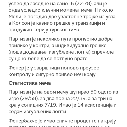
успео да заседне на само -6 (72:78), али је
онда уследио кључни моменат меча. Николо
Мели је погодио две узастопне тројке из угла,
а Колсон је казнио грешке у транзицији и
продужио серију турског тима.
Партизан је неколико пута пропустио добре
прилике у контри, а индивидуалне грешке
(лоша додавања, изгубљене лопте) спречиле
су црно-беле да се потпуно врате.
Фенер је у завршници поново преузео
контролу и сигурно привео меч крају.
Статистика меча
Партизан је на овом мечу шутирао 50 одсто из
игре (29/58), за два поена 22/39, а за три на
крају солидних 7/19. Имао је 14 асистенција и
седам изгубљених лопти.
Фенербахче је имао сличне проценте на крају