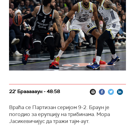
22' Браааааун - 48:58
Враћа се Партизан серијом 9-2. Браун је
погодио за ерупцију на трибинама. Мора
Јасикевичијус да тражи тајм-аут.