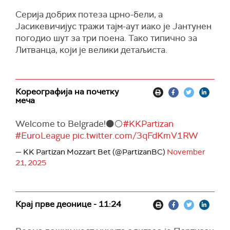
Серија добрих потеза црно-бели, а
Јасикевичијус тражи тајм-аут иако је Јантунен
погодио шут за три поена. Тако типично за
Литванца, који је велики детаљиста.
Кореографија на почетку
меча
Welcome to Belgrade!⚫️⚪️
#KKPartizan
#EuroLeague
pic.twitter.com/3qFdKmV1RW
— KK Partizan Mozzart Bet (@PartizanBC)
November
21, 2025
Крај прве деонице - 11:24