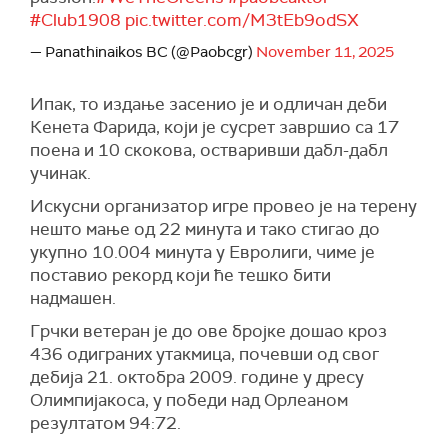
#Club1908
pic.twitter.com/M3tEb9odSX
— Panathinaikos BC (@Paobcgr)
November 11, 2025
Ипак, то издање засенио је и одличан деби
Кенета Фарида, који је сусрет завршио са 17
поена и 10 скокова, остваривши дабл-дабл
учинак.
Искусни организатор игре провео је на терену
нешто мање од 22 минута и тако стигао до
укупно 10.004 минута у Евролиги, чиме је
поставио рекорд који ће тешко бити
надмашен.
Грчки ветеран је до ове бројке дошао кроз
436 одиграних утакмица, почевши од свог
дебија 21. октобра 2009. године у дресу
Олимпијакоса, у победи над Орлеаном
резултатом 94:72.