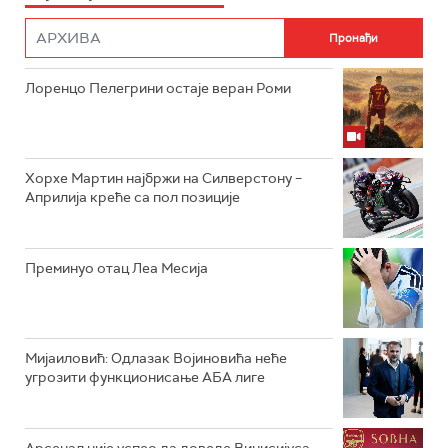
Лоренцо Пелегрини остаје веран Роми
Хорхе Мартин најбржи на Силверстону –
Априлија креће са пол позиције
Преминуо отац Леа Месија
Мијаиловић: Одлазак Војиновића неће
угрозити функционисање АБА лиге