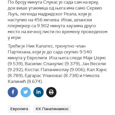
По броју минута Слукас је сада сам на врху,
док више утакмица од њега има само Серхио
Љуљ, легенда мадридског Реала, који је
наступио на 456 мечева. Ипак, шпански
плејмејкер са 9.902 минута заузима друго
место на вечној листи по времену проведеном
у игри.
Трећи је Ник Калатес, тренутно члан
Партизана, који је до сада скупио 9.540
минута у Евролиги. Иза њега следе Мајк Џејмс
(9.539), Василис Спанулис (9.379), Јан Весели
(9.292), Костас Папаниколау (9.006), Кал Хајнс
(8.789), Едгарас Улановас (8.738) и Никола
Калинић (8.674).
Евролига
КК Панатинаикос