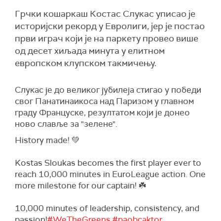
Грчки кошаркаш Костас Слукас уписао је
историјски рекорд у Евролиги, јер је постао
први играч који је на паркету провео више
од десет хиљада минута у елитном
европском клупском такмичењу.
Слукас је до великог јубилеја стигао у победи
свог Панатинаикоса над Паризом у главном
граду Француске, резултатом који је донео
ново славље за "зелене".
History made! 💚
Kostas Sloukas becomes the first player ever to
reach 10,000 minutes in EuroLeague action. One
more milestone for our captain! ☘️
10,000 minutes of leadership, consistency, and
passion!
#WeTheGreens
#paobcaktor