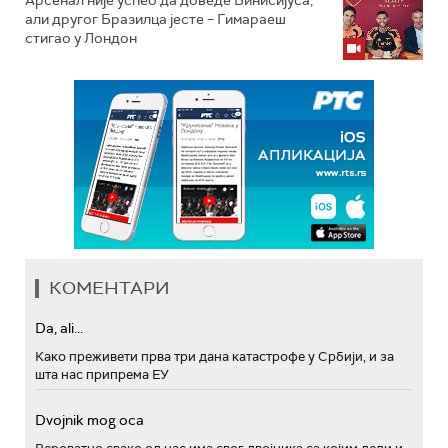
Арсенал није успео да доведе Винисијуса,
али другог Бразилца јесте – Гимараеш
стигао у Лондон
КОМЕНТАРИ
Da, ali...
Како преживети прва три дана катастрофе у Србији, и за
шта нас припрема ЕУ
Dvojnik mog oca