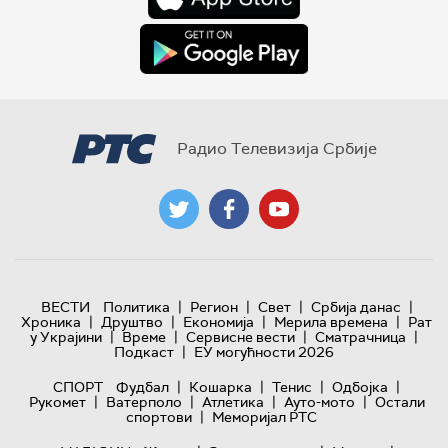
Радио Телевизија Србије
|
|
|
|
ВЕСТИ
Политика
Регион
Свет
Србија данас
|
|
|
|
Хроника
Друштво
Економија
Мерила времена
Рат
|
|
|
|
у Украјини
Време
Сервисне вести
Сматрачница
|
Подкаст
ЕУ могућности 2026
|
|
|
|
СПОРТ
Фудбал
Кошарка
Тенис
Одбојка
|
|
|
|
Рукомет
Ватерполо
Атлетика
Ауто-мото
Остали
|
спортови
Меморијал РТС