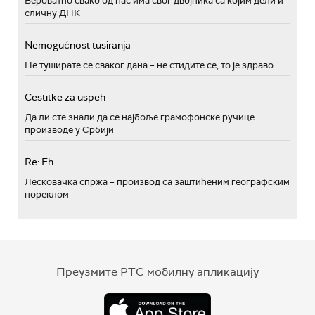
Вероватно свако од нас има свог двојника са којим дели и
сличну ДНК
Nemogućnost tusiranja
Не туширате се сваког дана – не стидите се, то је здраво
Cestitke za uspeh
Да ли сте знали да се најбоље грамофонске ручице
производе у Србији
Re: Eh...
Лесковачка спржа – производ са заштићеним географским
пореклом
Преузмите РТС мобилну апликацију