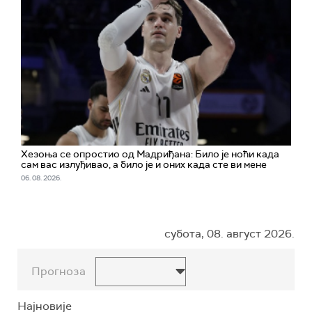
Хезоња се опростио од Мадриђана: Било је ноћи када
сам вас излуђивао, а било је и оних када сте ви мене
06. 08. 2026.
субота, 08. август 2026.
Прогноза
Најновије