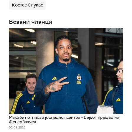
Костас Слукас
Везани чланци
Макаби потписао још једног центра - Бејкот прешао из
Фенербахчеа
06. 08. 2026.