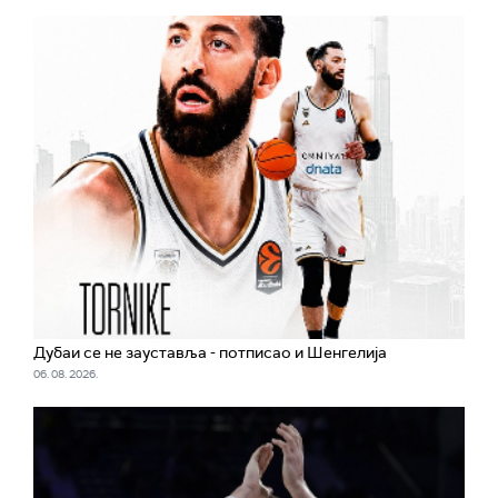
Дубаи се не зауставља - потписао и Шенгелија
06. 08. 2026.