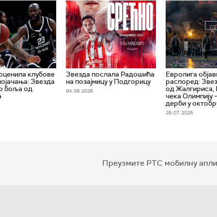
оценила клубове
Звезда послала Радошића
Евролига објав
појачања: Звезда
на позајмицу у Подгорицу
распоред: Зве
но боља од
од Жалгириса,
04. 08. 2026.
а
чека Олимпију 
дерби у октобр
29. 07. 2026.
Преузмите РТС мобилну апли