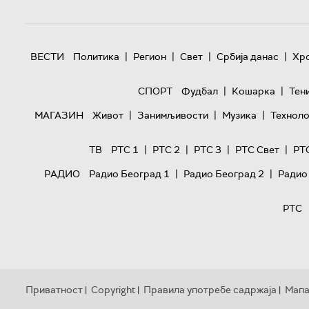
|
|
|
|
ВЕСТИ
Политика
Регион
Свет
Србија данас
Хр
|
|
СПОРТ
Фудбал
Кошарка
Тен
|
|
|
МАГАЗИН
Живот
Занимљивости
Музика
Техноло
|
|
|
|
ТВ
РТС 1
РТС 2
РТС 3
РТС Свет
РТ
|
|
РАДИО
Радио Београд 1
Радио Београд 2
Радио
РТС
Приватност
Copyright
Правила употребе садржаја
Мапа
|
|
|