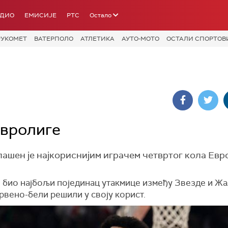
АДИО
ЕМИСИЈЕ
РТС
Остало
РУКОМЕТ
ВАТЕРПОЛО
АТЛЕТИКА
АУТО-МОТО
ОСТАЛИ СПОРТОВ
Евролиге
шен је најкориснијим играчем четвртог кола Евр
е био најбољи појединац утакмице између Звезде и Жа
црвено-бели решили у своју корист.