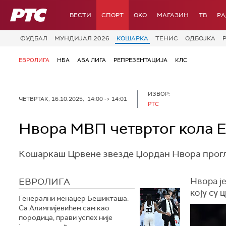
РТС
ВЕСТИ
СПОРТ
OKO
МАГАЗИН
ТВ
Р
ФУДБАЛ
МУНДИЈАЛ 2026
КОШАРКА
ТЕНИС
ОДБОЈКА
ЕВРОЛИГА
НБА
АБА ЛИГА
РЕПРЕЗЕНТАЦИЈА
КЛС
ИЗВОР:
ЧЕТВРТАК, 16.10.2025, 14:00 -> 14:01
РТС
Нвора МВП четвртог кола 
Кошаркаш Црвене звезде Џордан Нвора прогла
ЕВРОЛИГА
Нвора ј
коју су 
Генерални менаџер Бешикташа:
Са Алимпијевићем сам као
породица, прави успех није