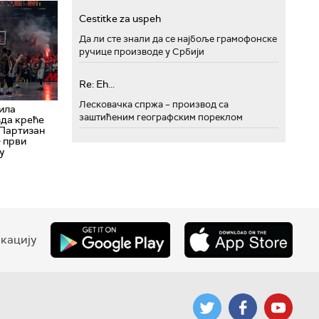
Cestitke za uspeh
Да ли сте знали да се најбоље грамофонске
ручице производе у Србији
Re: Eh...
Лесковачка спржа – производ са
ила
заштићеним географским пореклом
зда креће
 Партизан
– први
у
кацију