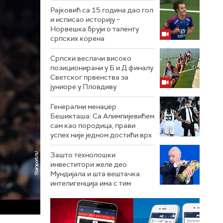
Рајковић са 15 година дао гол
и исписао историју –
Норвешка бруји о таленту
српских корена
Српски веслачи високо
позиционирани у Б и Д финалу
Светског првенства за
јуниоре у Пловдиву
Генерални менаџер
Бешикташа: Са Алимпијевићем
сам као породица, прави
успех није једном достићи врх
Зашто технолошки
инвеститори желе део
Мундијала и шта вештачка
интелигенција има с тим