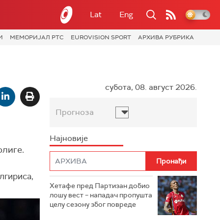
Lat
Eng
И
МЕМОРИЈАЛ РТС
EUROVISION SPORT
АРХИВА РУБРИКА
субота, 08. август 2026.
Прогноза
Најновије
олиге.
лгириса,
Хетафе пред Партизан добио
лошу вест – нападач пропушта
целу сезону због повреде