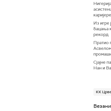
Нигерија
асистенц
каријере
Из игре 
бацања к
рекорд.
Пратио г
Асвелом 
промашио
Сјајне 
Нан и В
КК Црве
Везани