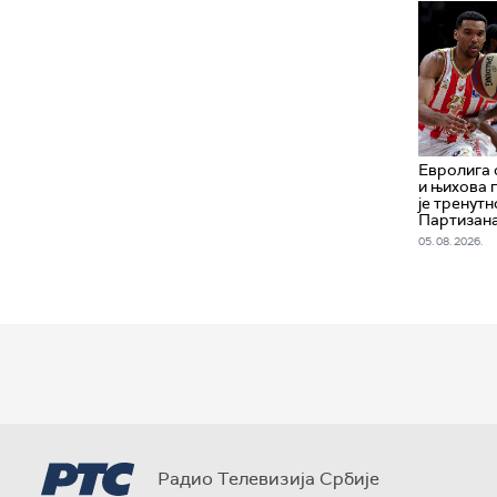
Евролига 
и њихова 
је тренут
Партизан
05. 08. 2026.
Радио Телевизија Србије