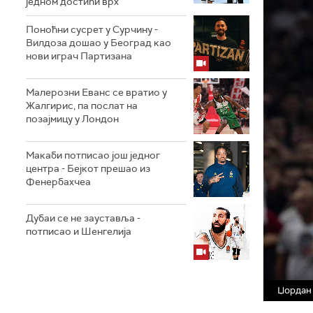
једном достићи врх
Поноћни сусрет у Сурчину -
Вилдоза дошао у Београд као
нови играч Партизана
Малерозни Еванс се вратио у
Жалгирис, па послат на
позајмицу у Лондон
Макаби потписао још једног
центра - Бејкот прешао из
Фенербахчеа
Дубаи се не зауставља -
потписао и Шенгелија
Џордан