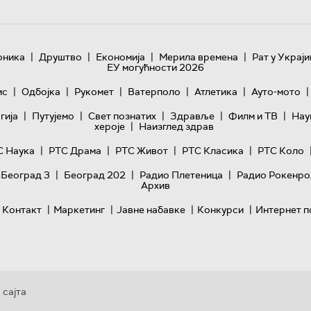
|
|
|
|
оника
Друштво
Економија
Мерила времена
Рат у Украји
ЕУ могућности 2026
|
|
|
|
|
|
ис
Одбојка
Рукомет
Ватерполо
Атлетика
Ауто-мото
|
|
|
|
|
гијa
Путујемо
Свет познатих
Здравље
Филм и ТВ
Нау
|
хероје
Наизглед здрав
|
|
|
|
С Наука
РТС Драма
РТС Живот
РТС Класика
РТС Коло
|
|
|
 Београд 3
Београд 202
Радио Плетеница
Радио Рокенро
Архив
|
|
|
|
Контакт
Маркетинг
Јавне набавке
Конкурси
Интернет п
 сајта