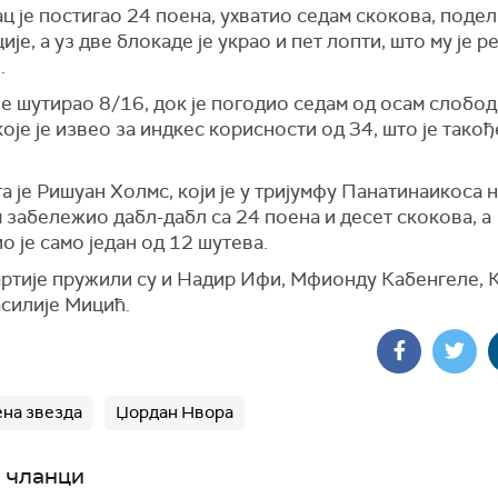
ц је постигао 24 поена, ухватио седам скокова, поде
ије, а уз две блокаде је украо и пет лопти, што му је р
.
је шутирао 8/16, док је погодио седам од осам слобо
оје је извео за индкес корисности од 34, што је тако
а је Ришуан Холмс, који је у тријумфу Панатинаикоса 
забележио дабл-дабл са 24 поена и десет скокова, а
 је само један од 12 шутева.
партије пружили су и Надир Ифи, Мфионду Кабенгеле, 
асилије Мицић.
на звезда
Џордан Нвора
 чланци