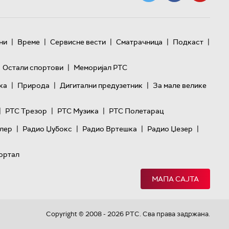
|
|
|
|
|
ни
Време
Сервисне вести
Сматрачница
Подкаст
|
Остали спортови
Меморијал РТС
|
|
|
ка
Природа
Дигитални предузетник
За мале велике
|
|
|
РТС Трезор
РТС Музика
РТС Полетарац
|
|
|
|
лер
Радио Џубокс
Радио Вртешка
Радио Џезер
ортал
МАПА САЈТА
Copyright © 2008 - 2026 РТС. Сва права задржана.