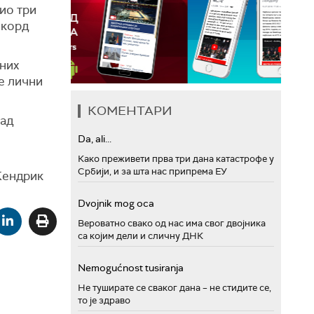
лио три
екорд
дних
ђе лични
КОМЕНТАРИ
над
Da, ali...
Како преживети прва три дана катастрофе у
Србији, и за шта нас припрема ЕУ
Кендрик
Dvojnik mog oca
Вероватно свако од нас има свог двојника
са којим дели и сличну ДНК
Nemogućnost tusiranja
Не туширате се сваког дана – не стидите се,
то је здраво