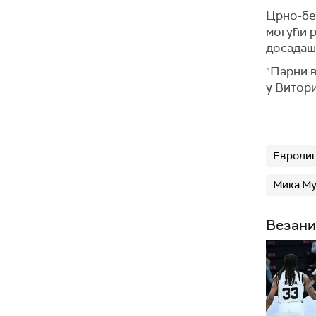
Црно-бе
могући р
досадаш
"Парни в
у Витори
Евролиг
Мика М
Везани