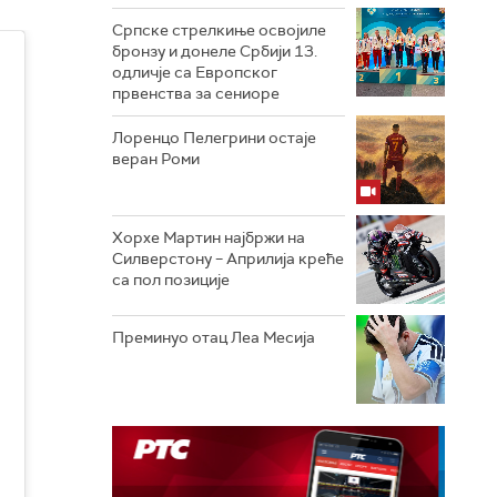
Српске стрелкиње освојиле
бронзу и донеле Србији 13.
одличје са Европског
првенства за сениоре
Лоренцо Пелегрини остаје
веран Роми
Хорхе Мартин најбржи на
Силверстону – Априлија креће
са пол позиције
Преминуо отац Леа Месија