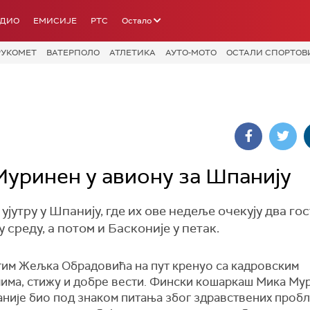
АДИО
ЕМИСИЈЕ
РТС
Остало
РУКОМЕТ
ВАТЕРПОЛО
АТЛЕТИКА
АУТО-МОТО
ОСТАЛИ СПОРТОВ
Муринен у авиону за Шпанију
јутру у Шпанију, где их ове недеље очекују два го
среду, а потом и Басконије у петак.
 тим Жељка Обрадовића на пут кренуо са кадровским
има, стижу и добре вести. Фински кошаркаш Мика Му
раније био под знаком питања због здравствених пробл