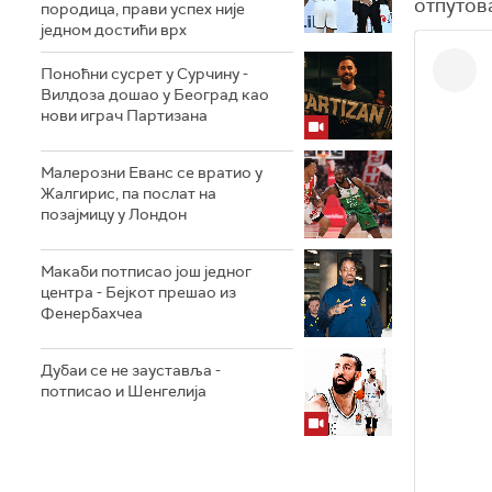
отпутова
породица, прави успех није
једном достићи врх
Поноћни сусрет у Сурчину -
Вилдоза дошао у Београд као
нови играч Партизана
Малерозни Еванс се вратио у
Жалгирис, па послат на
позајмицу у Лондон
Макаби потписао још једног
центра - Бејкот прешао из
Фенербахчеа
Дубаи се не зауставља -
потписао и Шенгелија