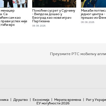
 менаџер
Поноћни сусрет у Сурчину
Макаби потпис
а: Са
- Вилдоза дошао у
једног центра -
ићем сам као
Београд као нови играч
прешао из Фен
 прави успех није
Партизана
06. 08. 2026.
стићи врх
08. 08. 2026.
Преузмите РТС мобилну апли
|
|
|
|
оника
Друштво
Економија
Мерила времена
Рат у Украји
ЕУ могућности 2026