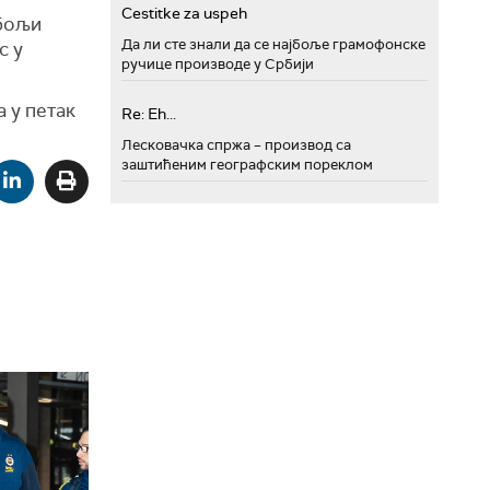
Cestitke za uspeh
јбољи
Да ли сте знали да се најбоље грамофонске
с у
ручице производе у Србији
а у петак
Re: Eh...
Лесковачка спржа – производ са
заштићеним географским пореклом