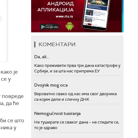
КОМЕНТАРИ
Da, ali...
Како преживети прва три дана катастрофе у
Србији, и за шта нас припрема ЕУ
како је
се у
Dvojnik mog oca
Вероватно свако од нас има свог двојника
ог повреде
са којим дели и сличну ДНК
а, да ће
Nemogućnost tusiranja
 би се што
Не туширате се сваког дана – не стидите се,
вника у
то је здраво