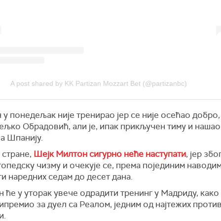
A post shared by KK Partizan Mozzart Bet (@partizanbc)
у понедељак није тренирао јер се није осећао добро, 
љко Обрадовић, али је, ипак прикључен тиму и нашао 
а Шпанију.
 стране,
Шејк Милтон сигурно неће наступати
, јер зб
опедску чизму и очекује се, према појединим наводим
и наредних седам до десет дана.
 ће у уторак увече одрадити тренинг у Мадриду, како
премио за дуел са Реалом, једним од најтежих проти
и.