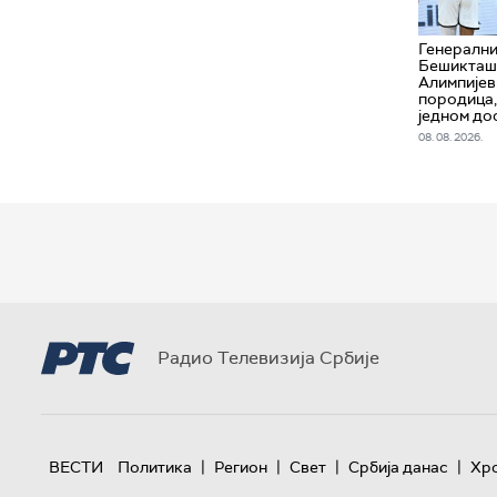
Генерални
Бешикташ
Алимпијев
породица,
једном до
08. 08. 2026.
Радио Телевизија Србије
|
|
|
|
ВЕСТИ
Политика
Регион
Свет
Србија данас
Хр