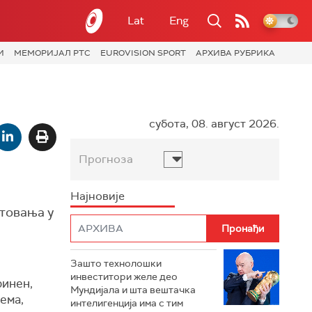
Lat
Eng
И
МЕМОРИЈАЛ РТС
EUROVISION SPORT
АРХИВА РУБРИКА
субота, 08. август 2026.
Прогноза
Најновије
стовања у
Зашто технолошки
инвеститори желе део
ринен,
Мундијала и шта вештачка
ема,
интелигенција има с тим