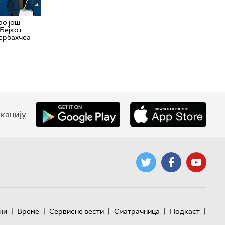
ао још
 Бејкот
ербахчеа
кацију
|
|
|
|
|
ни
Време
Сервисне вести
Сматрачница
Подкаст