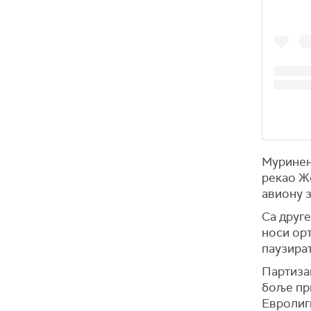
Муринен 
рекао Же
авиону з
Са друге
носи орт
паузират
Партизан
боље при
Евролиг