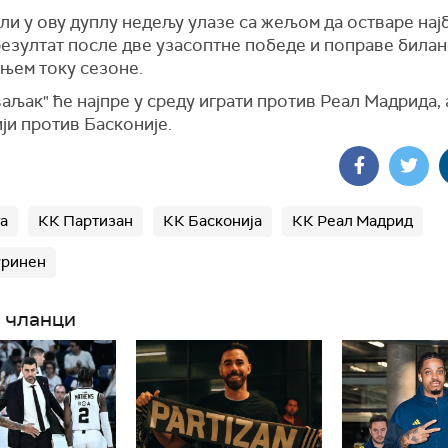
ли у ову дуплу недељу улазе са жељом да остваре на
езултат после две узасоптне победе и поправе билан
њем току сезоне.
аљак" ће најпре у среду играти против Реал Мадрида, 
ји против Басконије.
а
КК Партизан
КК Басконија
КК Реал Мадрид
уринен
 чланци