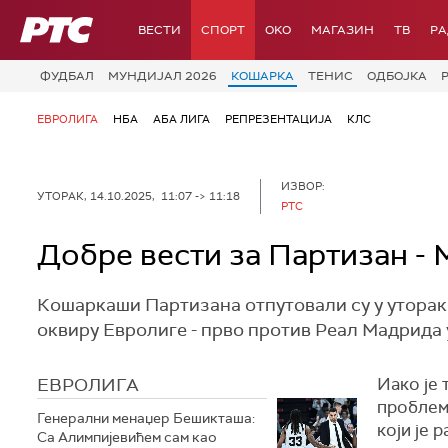
РТС
ВЕСТИ
СПОРТ
OKO
МАГАЗИН
ТВ
Р
ФУДБАЛ
МУНДИЈАЛ 2026
КОШАРКА
ТЕНИС
ОДБОЈКА
ЕВРОЛИГА
НБА
АБА ЛИГА
РЕПРЕЗЕНТАЦИЈА
КЛС
ИЗВОР:
УТОРАК, 14.10.2025, 11:07 -> 11:18
РТС
Добре вести за Партизан - 
Кошаркаши Партизана отпутовали су у уторак у
оквиру Евролиге - прво против Реал Мадрида у 
ЕВРОЛИГА
Иако је
проблем
Генерални менаџер Бешикташа:
који је 
Са Алимпијевићем сам као