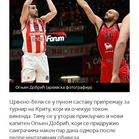
Огњен Добрић (архивска фотографија)
Црвено-бели се у пуном саставу припремају за
турнир на Криту, који их очекује током
викенда. Тиму се у уторак прикључио и нови
капитен Огњен Добрић, који се придружио
саиграчима након пар дана одмора после
репрезентативних обавеза.