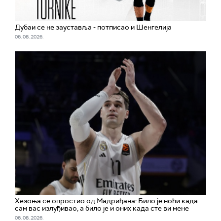
Дубаи се не зауставља - потписао и Шенгелија
06. 08. 2026.
Хезоња се опростио од Мадриђана: Било је ноћи када
сам вас излуђивао, а било је и оних када сте ви мене
06. 08. 2026.