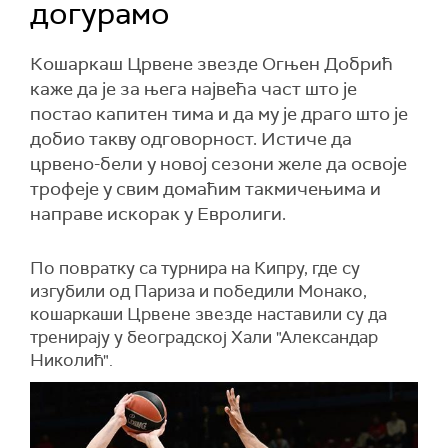
догурамо
Кошаркаш Црвене звезде Огњен Добрић
каже да је за њега највећа част што је
постао капитен тима и да му је драго што је
добио такву одговорност. Истиче да
црвено-бели у новој сезони желе да освоје
трофеје у свим домаћим такмичењима и
направе искорак у Евролиги.
По повратку са турнира на Кипру, где су
изгубили од Париза и победили Монако,
кошаркаши Црвене звезде наставили су да
тренирају у београдској Хали "Александар
Николић".