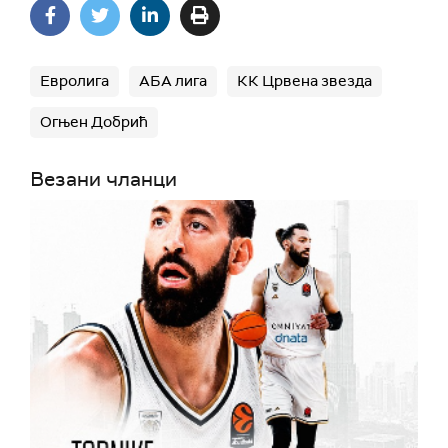
Евролига
АБА лига
КК Црвена звезда
Огњен Добрић
Везани чланци