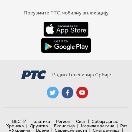
Преузмите РТС мобилну апликацију
Радио Телевизија Србије
|
|
|
|
ВЕСТИ
Политика
Регион
Свет
Србија данас
|
|
|
|
Хроника
Друштво
Економија
Мерила времена
Рат
|
|
|
|
у Украјини
Време
Сервисне вести
Сматрачница