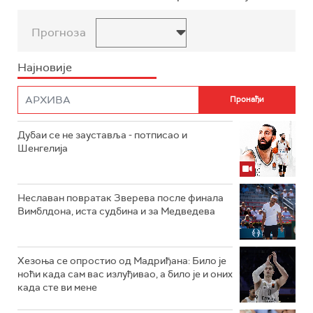
Прогноза
Најновије
Дубаи се не зауставља - потписао и
Шенгелија
Неславан повратак Зверева после финала
Вимблдона, иста судбина и за Медведева
Хезоња се опростио од Мадриђана: Било је
ноћи када сам вас излуђивао, а било је и оних
када сте ви мене