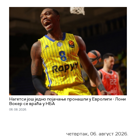
Нагетси још једно појачање пронашли у Евролиги - Лони
Вокер се враћа у НБА
06. 08. 2026.
четвртак, 06. август 2026.