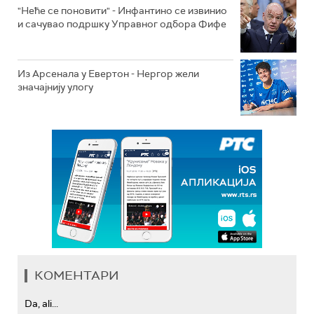
"Неће се поновити" - Инфантино се извинио
и сачувао подршку Управног одбора Фифе
Из Арсенала у Евертон - Нергор жели
значајнију улогу
КОМЕНТАРИ
Da, ali...