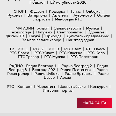
|
Подкаст
ЕУ могућности 2026
|
|
|
|
СПОРТ
Фудбал
Кошарка
Тенис
Одбојка
|
|
|
|
Рукомет
Ватерполо
Атлетика
Ауто-мото
Остали
|
спортови
Меморијал РТС
|
|
|
МАГАЗИН
Живот
Занимљивости
Музика
|
|
|
|
Технологијa
Путујемо
Свет познатих
Здравље
|
|
|
|
Филм и ТВ
Наука
Природа
Дигитални предузетник
|
За мале велике хероје
Наизглед здрав
|
|
|
|
|
ТВ
РТС 1
РТС 2
РТС 3
РТС Свет
РТС Наука
|
|
|
|
РТС Драма
РТС Живот
РТС Класика
РТС Коло
|
|
РТС Трезор
РТС Музика
РТС Полетарац
|
|
РАДИО
Радио Београд 1
Радио Београд 2
Радио
|
|
|
Београд 3
Београд 202
Радио Плетеница
Радио
|
|
|
Рокенролер
Радио Џубокс
Радио Вртешка
Радио
|
Џезер
Архив
|
|
|
|
РТС
Контакт
Маркетинг
Јавне набавке
Конкурси
Интернет портал
МАПА САЈТА