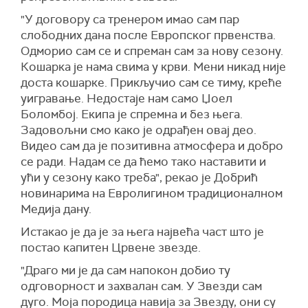
"У договору са тренером имао сам пар
слободних дана после Европског првенства.
Одморио сам се и спреман сам за нову сезону.
Кошарка је нама свима у крви. Мени никад није
доста кошарке. Прикључио сам се тиму, креће
уигравање. Недостаје нам само Џоел
Боломбој. Екипа је спремна и без њега.
Задовољни смо како је одрађен овај део.
Видео сам да је позитивна атмосфера и добро
се ради. Надам се да ћемо тако наставити и
ући у сезону како треба", рекао је Добрић
новинарима на Евролигином традиционалном
Медија дану.
Истакао је да је за њега највећа част што је
постао капитен Црвене звезде.
"Драго ми је да сам напокон добио ту
одговорност и захвалан сам. У Звезди сам
дуго. Моја породица навија за Звезду, они су