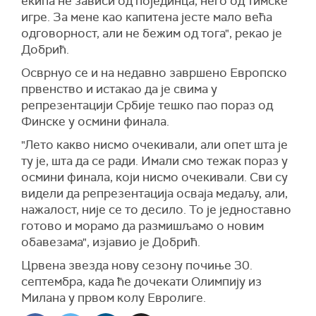
екипа не зависи од појединца, него од тимске
игре. За мене као капитена јесте мало већа
одговорност, али не бежим од тога", рекао је
Добрић.
Осврнуо се и на недавно завршено Европско
првенство и истакао да је свима у
репрезентацији Србије тешко пао пораз од
Финске у осмини финала.
"Лето какво нисмо очекивали, али опет шта је
ту је, шта да се ради. Имали смо тежак пораз у
осмини финала, који нисмо очекивали. Сви су
видели да репрезентација осваја медаљу, али,
нажалост, није се то десило. То је једноставно
готово и морамо да размишљамо о новим
обавезама", изјавио је Добрић.
Црвена звезда нову сезону почиње 30.
септембра, када ће дочекати Олимпију из
Милана у првом колу Евролиге.