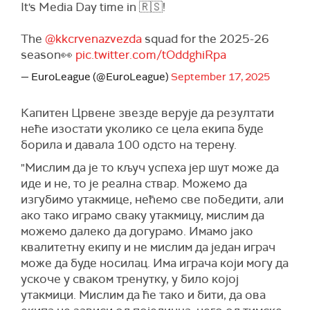
It's Media Day time in 🇷🇸!
The
@kkcrvenazvezda
squad for the 2025-26
season👀
pic.twitter.com/tOddghiRpa
— EuroLeague (@EuroLeague)
September 17, 2025
Капитен Црвене звезде верује да резултати
неће изостати уколико се цела екипа буде
борила и давала 100 одсто на терену.
"Мислим да је то кључ успеха јер шут може да
иде и не, то је реална ствар. Можемо да
изгубимо утакмице, нећемо све победити, али
ако тако играмо сваку утакмицу, мислим да
можемо далеко да догурамо. Имамо јако
квалитетну екипу и не мислим да један играч
може да буде носилац. Има играча који могу да
ускоче у сваком тренутку, у било којој
утакмици. Мислим да ће тако и бити, да ова