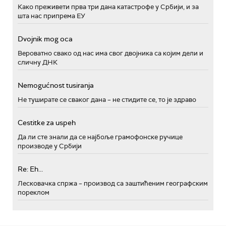
Како преживети прва три дана катастрофе у Србији, и за
шта нас припрема ЕУ
Dvojnik mog oca
Вероватно свако од нас има свог двојника са којим дели и
сличну ДНК
Nemogućnost tusiranja
Не туширате се сваког дана – не стидите се, то је здраво
Cestitke za uspeh
Да ли сте знали да се најбоље грамофонске ручице
производе у Србији
Re: Eh...
Лесковачка спржа – производ са заштићеним географским
пореклом