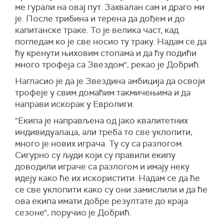
ме гурали на овај пут. Захвалан сам и драго ми
је. После трибина и терена да дођем и до
капитанске траке. То је велика част, кад
погледам ко је све носио ту траку. Надам се да
ћу кренути њиховим стопама и да ћу подићи
много трофеја са Звездом", рекао је Добрић.
Нагласио је да је Звездина амбиција да освоји
трофеје у свим домаћим такмичењима и да
направи искорак у Евролиги.
"Екипа је направљена од јако квалитетних
индивидуалаца, али треба то све уклопити,
много је нових играча. Ту су са разлогом.
Сигурно су људи који су правили екипу
доводили играче са разлогом и имају неку
идеју како ће их искористити. Надам се да ће
се све уклопити како су они замислили и да ће
ова екипа имати добре резултате до краја
сезоне", поручио је Добрић.