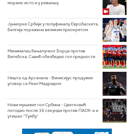
морамо исто и у реваншу
Јуниорке Србије у полуфиналу Евробаскета,
Белгија поражена великим преокретом
Минималац бањалучког Борца против
Витебска, Савић обезбедио гол предности
Ништа од Арсенала - Винисијус продужио
уговор са Реал Мадридом
Нови муњевит гол Србина - Цветковић
погодио после 16 секунди против ПАОК-а и
утишао "Тумбу"