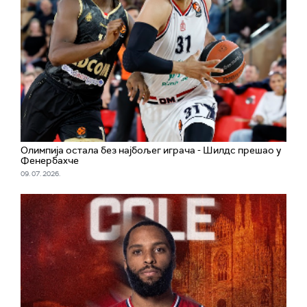
Олимпија остала без најбољег играча - Шилдс прешао у
Фенербахче
09. 07. 2026.