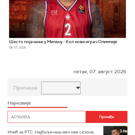
Шесто појачање у Милану - Кол нови играч Олимпије
08. 07. 2026.
петак, 07. август 2026.
Прогноза
Најновије
Илић за РТС: Најбољи наш меч ове сезоне,