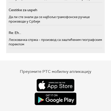
Cestitke za uspeh
Да ли сте знали да се најбоље грамофонске ручице
производе у Србији
Re: Eh...
Лесковачка спржа – производ са заштићеним географским
пореклом
Преузмите РТС мобилну апликацију