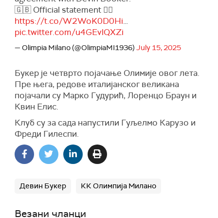
🇬🇧 Official statement 👉🏻
https://t.co/W2WoK0D0Hi
…
pic.twitter.com/u4GEvlQXZi
— Olimpia Milano (@OlimpiaMI1936)
July 15, 2025
Букер је четврто појачање Олимије овог лета.
Пре њега, редове италијанског великана
појачали су Марко Гудурић, Лоренцо Браун и
Квин Елис.
Клуб су за сада напустили Гуљелмо Карузо и
Фреди Гилеспи.
Девин Букер
КК Олимпија Милано
Везани чланци