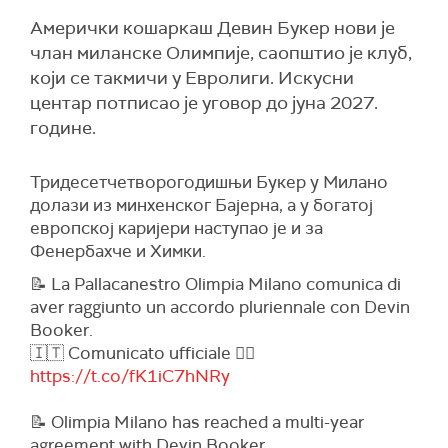
Амерички кошаркаш Девин Букер нови је
члан миланске Олимпије, саопштио је клуб,
који се такмичи у Евролиги. Искусни
центар потписао је уговор до јуна 2027.
године.
Тридесетчетворогодишњи Букер у Милано
долази из минхенског Бајерна, а у богатој
европској каријери наступао је и за
Фенербахче и Химки.
📝 La Pallacanestro Olimpia Milano comunica di
aver raggiunto un accordo pluriennale con Devin
Booker.
🇮🇹 Comunicato ufficiale 👉🏻
https://t.co/fK1iC7hNRy
📝 Olimpia Milano has reached a multi-year
agreement with Devin Booker.