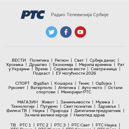
Радио Телевизија Србије
|
|
|
|
ВЕСТИ
Политика
Регион
Свет
Србија данас
|
|
|
|
Хроника
Друштво
Економија
Мерила времена
Рат
|
|
|
|
у Украјини
Време
Сервисне вести
Сматрачница
|
Подкаст
ЕУ могућности 2026
|
|
|
|
СПОРТ
Фудбал
Кошарка
Тенис
Одбојка
|
|
|
|
Рукомет
Ватерполо
Атлетика
Ауто-мото
Остали
|
спортови
Меморијал РТС
|
|
|
МАГАЗИН
Живот
Занимљивости
Музика
|
|
|
|
Технологијa
Путујемо
Свет познатих
Здравље
|
|
|
|
Филм и ТВ
Наука
Природа
Дигитални предузетник
|
За мале велике хероје
Наизглед здрав
|
|
|
|
|
ТВ
РТС 1
РТС 2
РТС 3
РТС Свет
РТС Наука