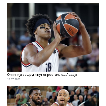
Олимпија се други пут опростила од Ледеја
13. 07. 2026.