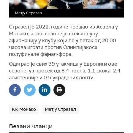
Метју Стразел
Стразел је 2022. године прешао из Асвела у
Монако, а ове сезоне је стекао пуну
афирмацију у клубу који ће у петак од 20.00
часова играти против Олимпијакоса
полуфинале фајнал-фора.
Одиграо је свих 39 утакмица у Евролиги ове
сезоне, уз просек од 8.4 поена, 1.1 скока, 2.4
асистенције и 0.5 украдених лопти.
КК Монако
Метју Стразел
Везани чланци