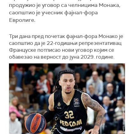
продужио је уговор са челницима Монака,
саопштио је учесник фајнал-фора
Евролиге.
Три дана пред почетак фајнал-фора Монако је
саопштио да је 22-годишњи репрезентативац
Француске потписао нови уговор којим се
обавезао на верност до јуна 2029. године.