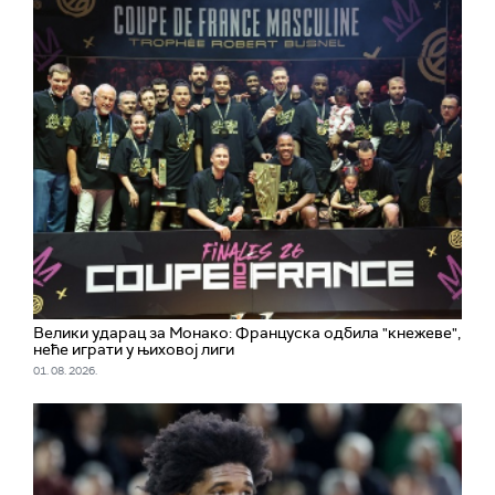
Велики ударац за Монако: Француска одбила "кнежеве",
неће играти у њиховој лиги
01. 08. 2026.