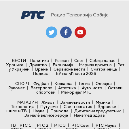
Радио Телевизија Србије
|
|
|
|
ВЕСТИ
Политика
Регион
Свет
Србија данас
|
|
|
|
Хроника
Друштво
Економија
Мерила времена
Рат
|
|
|
|
у Украјини
Време
Сервисне вести
Сматрачница
|
Подкаст
ЕУ могућности 2026
|
|
|
|
СПОРТ
Фудбал
Кошарка
Тенис
Одбојка
|
|
|
|
Рукомет
Ватерполо
Атлетика
Ауто-мото
Остали
|
спортови
Меморијал РТС
|
|
|
МАГАЗИН
Живот
Занимљивости
Музика
|
|
|
|
Технологијa
Путујемо
Свет познатих
Здравље
|
|
|
|
Филм и ТВ
Наука
Природа
Дигитални предузетник
|
За мале велике хероје
Наизглед здрав
|
|
|
|
|
ТВ
РТС 1
РТС 2
РТС 3
РТС Свет
РТС Наука