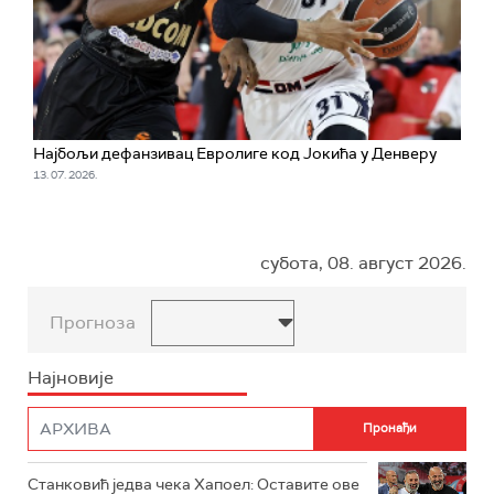
Најбољи дефанзивац Евролиге код Јокића у Денверу
13. 07. 2026.
субота, 08. август 2026.
Прогноза
Најновије
Станковић једва чека Хапоел: Оставите ове