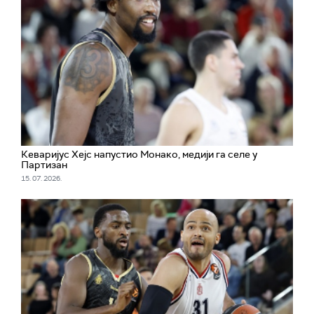
Кеваријус Хејс напустио Монако, медији га селе у
Партизан
15. 07. 2026.