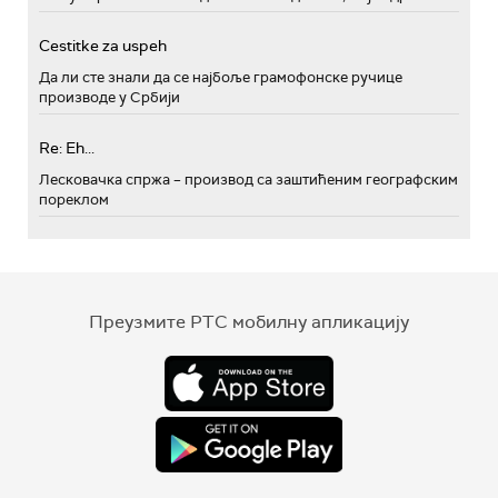
Cestitke za uspeh
Да ли сте знали да се најбоље грамофонске ручице
производе у Србији
Re: Eh...
Лесковачка спржа – производ са заштићеним географским
пореклом
Преузмите РТС мобилну апликацију