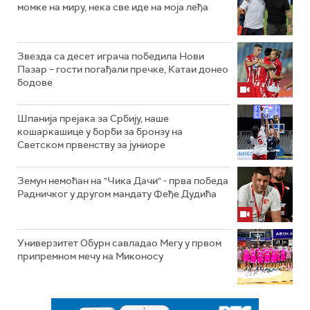
момке на миру, нека све иде на моја леђа
Звезда са десет играча победила Нови
Пазар – гости погађали пречке, Катаи донео
бодове
Шпанија прејакa за Србију, наше
кошаркашице у борби за бронзу на
Светском првенству за јуниоре
Земун немоћан на "Чика Дачи" - прва победа
Радничког у другом мандату Феђе Дудића
Универзитет Обурн савладао Мегу у првом
припремном мечу на Миконосу