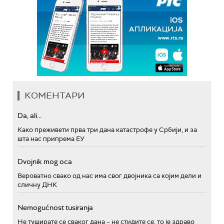
КОМЕНТАРИ
Da, ali...
Како преживети прва три дана катастрофе у Србији, и за
шта нас припрема ЕУ
Dvojnik mog oca
Вероватно свако од нас има свог двојника са којим дели и
сличну ДНК
Nemogućnost tusiranja
Не туширате се сваког дана – не стидите се, то је здраво