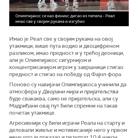
Олимпијакос се као феникс дигао из пепела - Реал
имао све у својим рукама и изгубио
Имао је Реал све у својим рукама на овој
утакмици, више пута водио и двоцифреном
разликом, имао предност и у трећој деоници,
али је Олимпијакос сигурнијом и
концентрисанијом игром у завршници стигао
предност и стигао на победу од Фајнл-фора.
Поново су навијачи Олимпијакоса учинили да
атмосфера у
Дворани мира и пријатељства
буде свакаква, само не пријатељска, али су
Мадриђани овај пут били спремни на такав
почетак утакмице.
Агресивнији су били играчи Реала на старту и
деловали живље и мотивисаније него у првом
мечу што је показао и резултат 10:4 након