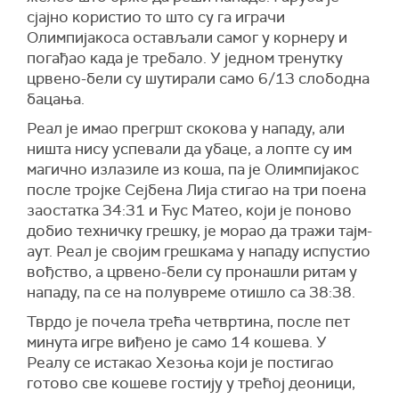
сјајно користио то што су га играчи
Олимпијакоса остављали самог у корнеру и
погађао када је требало. У једном тренутку
црвено-бели су шутирали само 6/13 слободна
бацања.
Реал је имао прегршт скокова у нападу, али
ништа нису успевали да убаце, а лопте су им
магично излазиле из коша, па је Олимпијакос
после тројке Сејбена Лија стигао на три поена
заостатка 34:31 и Ћус Матео, који је поново
добио техничку грешку, је морао да тражи тајм-
аут. Реал је својим грешкама у нападу испустио
вођство, а црвено-бели су пронашли ритам у
нападу, па се на полувреме отишло са 38:38.
Тврдо је почела трећа четвртина, после пет
минута игре виђено је само 14 кошева. У
Реалу се истакао Хезоња који је постигао
готово све кошеве гостију у трећој деоници,