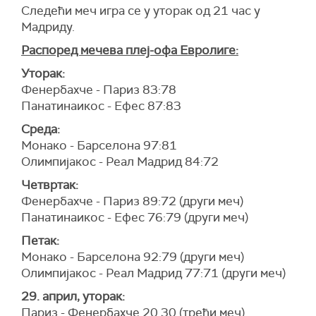
Следећи меч игра се у уторак од 21 час у
Мадриду.
Распоред мечева плеј-офа Евролиге:
Уторак:
Фенербахче - Париз 83:78
Панатинаикос - Ефес 87:83
Среда:
Монако - Барселона 97:81
Олимпијакос - Реал Мадрид 84:72
Четвртак:
Фенербахче - Париз 89:72 (други меч)
Панатинаикос - Ефес 76:79 (други меч)
Петак:
Монако - Барселона 92:79 (други меч)
Олимпијакос - Реал Мадрид 77:71 (други меч)
29. април, уторак:
Париз - Фенербахче 20.30 (трећи меч)