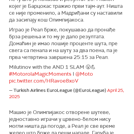
којег је Барцокас тражио први тајм-аут. Ништа
се није променило, а Мадриђани су наставили
да засипају кош Олимпијакоса.
Играо је Реал брже, покушавао да пронађе
брза решења и то му је дало резултата.
Домаћин је имао лошије проценте шута, пре
свега са пенала и на шуту за два поена, па је
прва четвртина завршена 25:15 за Реал.
Milutinov with the AND 1 SLAM 😤💪
#MotorolaMagicMoments
I
@Moto
pic.twitter.com/HRavoe8xoV
— Turkish Airlines EuroLeague (@EuroLeague)
April 25,
2025
Машио је Олимпијакос отворене шутеве,
једноставно играчи у црвено-белом нису
могли ништа да погоде, а Реал је све време
желео што брже да реши нападе. Гаруба је