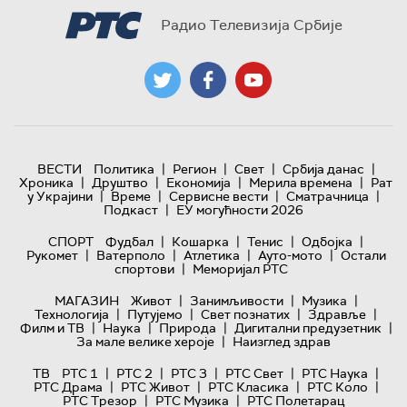
Радио Телевизија Србије
|
|
|
|
ВЕСТИ
Политика
Регион
Свет
Србија данас
|
|
|
|
Хроника
Друштво
Економија
Мерила времена
Рат
|
|
|
|
у Украјини
Време
Сервисне вести
Сматрачница
|
Подкаст
ЕУ могућности 2026
|
|
|
|
СПОРТ
Фудбал
Кошарка
Тенис
Одбојка
|
|
|
|
Рукомет
Ватерполо
Атлетика
Ауто-мото
Остали
|
спортови
Меморијал РТС
|
|
|
МАГАЗИН
Живот
Занимљивости
Музика
|
|
|
|
Технологијa
Путујемо
Свет познатих
Здравље
|
|
|
|
Филм и ТВ
Наука
Природа
Дигитални предузетник
|
За мале велике хероје
Наизглед здрав
|
|
|
|
|
ТВ
РТС 1
РТС 2
РТС 3
РТС Свет
РТС Наука
|
|
|
|
РТС Драма
РТС Живот
РТС Класика
РТС Коло
|
|
РТС Трезор
РТС Музика
РТС Полетарац