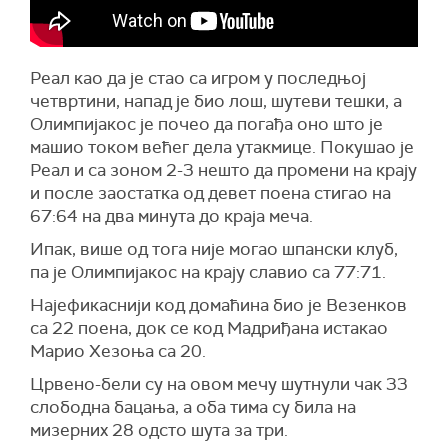
Реал као да је стао са игром у последњој
четвртини, напад је био лош, шутеви тешки, а
Олимпијакос је почео да погађа оно што је
машио током већег дела утакмице. Покушао је
Реал и са зоном 2-3 нешто да промени на крају
и после заостатка од девет поена стигао на
67:64 на два минута до краја меча.
Ипак, више од тога није могао шпански клуб,
па је Олимпијакос на крају славио са 77:71.
Најефикаснији код домаћина био је Везенков
са 22 поена, док се код Мадриђана истакао
Марио Хезоња са 20.
Црвено-бели су на овом мечу шутнули чак 33
слободна бацања, а оба тима су била на
мизерних 28 одсто шута за три.