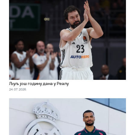
Љуљ још годину дана у Реалу
24. 07. 2026.