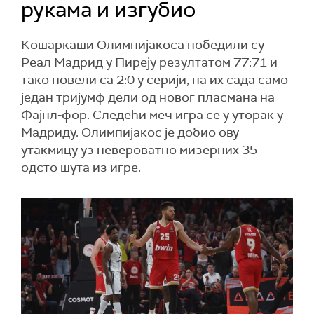
рукама и изгубио
Кошаркаши Олимпијакоса победили су
Реал Мадрид у Пиреју резултатом 77:71 и
тако повели са 2:0 у серији, па их сада само
један тријумф дели од новог пласмана на
Фајнл-фор. Следећи меч игра се у уторак у
Мадриду. Олимпијакос је добио ову
утакмицу уз невероватно мизерних 35
одсто шута из игре.