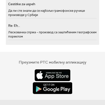
Cestitke za uspeh
Да ли сте знали да се најбоље грамофонске ручице
производе у Србији
Re: Eh...
Лесковачка спржа – производ са заштићеним географским
пореклом
Преузмите РТС мобилну апликацију