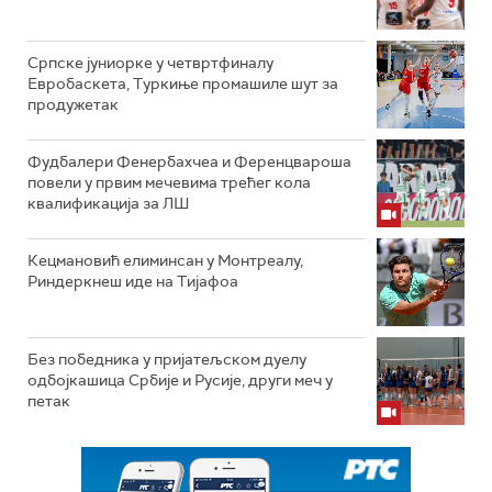
Српске јуниорке у четвртфиналу
Евробаскета, Туркиње промашиле шут за
продужетак
Фудбалери Фенербахчеа и Ференцвароша
повели у првим мечевима трећег кола
квалификација за ЛШ
Кецмановић елиминсан у Монтреалу,
Риндеркнеш иде на Тијафоа
Без победника у пријатељском дуелу
одбојкашица Србије и Русије, други меч у
петак