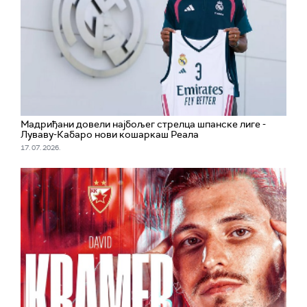
Мадриђани довели најбољег стрелца шпанске лиге -
Луваву-Кабаро нови кошаркаш Реала
17. 07. 2026.