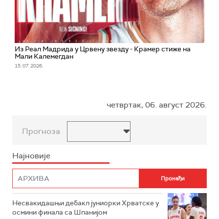
Из Реал Мадрида у Црвену звезду - Крамер стиже на
Мали Калемегдан
15. 07. 2026.
четвртак, 06. август 2026.
Прогноза
Најновије
Несвакидашњи дебакл јуниорки Хрватске у
осмини финала са Шпанијом