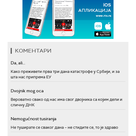
КОМЕНТАРИ
Da, ali...
Како преживети прва три дана катастрофе у Србији, и за
шта нас припрема ЕУ
Dvojnik mog oca
Вероватно свако од нас има свог двојника са којим дели и
сличну ДНК
Nemogućnost tusiranja
Не туширате се сваког дана – не стидите се, то је здраво