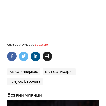
Cup tree provided by
Sofascore
КК Олимпијакос
КК Реал Мадрид
Плеј-оф Евролиге
Везани чланци