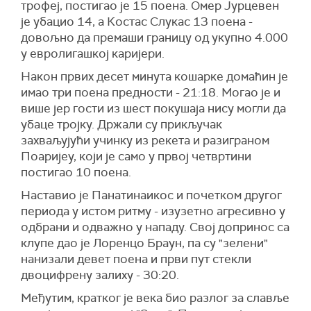
трофеј, постигао је 15 поена. Омер Јурцевен
је убацио 14, а Костас Слукас 13 поена -
довољно да премаши границу од укупно 4.000
у евролигашкој каријери.
Након првих десет минута кошарке домаћин је
имао три поена предности - 21:18. Могао је и
више јер гости из шест покушаја нису могли да
убаце тројку. Држали су прикључак
захваљујући учинку из рекета и разиграном
Поаријеу, који је само у првој четвртини
постигао 10 поена.
Наставио је Панатинаикос и почетком другог
периода у истом ритму - изузетно агресивно у
одбрани и одважно у нападу. Свој допринос са
клупе дао је Лоренцо Браун, па су "зелени"
нанизали девет поена и први пут стекли
двоцифрену залиху - 30:20.
Међутим, кратког је века био разлог за славље