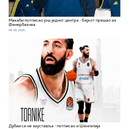
Макаби потписао још једног центра - Бејкот прешао из
Фенербахчеа
06. 08. 2026.
Дубаи се не зауставља - потписао и Шенгелија