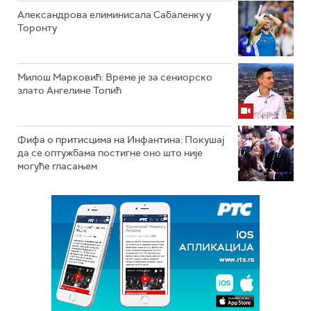
Александрова елиминисала Сабаленку у
Торонту
Милош Марковић: Време је за сениорско
злато Ангелине Топић
Фифа о притисцима на Инфантина: Покушај
да се оптужбама постигне оно што није
могуће гласањем