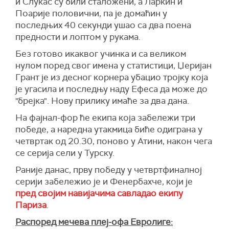
и Слукас су били сталожени, а Ларкин и
Поарије половични, па је домаћин у
последњих 40 секунди ушао са два поена
предности и лоптом у рукама.
Без готово икаквог учинка и са великом
нулом поред свог имена у статистици, Џеријан
Грант је из десног корнера убацио тројку која
је угасила и последњу наду Ефеса да може до
"брејка". Нову прилику имаће за два дана.
На фајнал-фор ће екипа која забележи три
победе, а наредна утакмица биће одиграна у
четвртак од 20.30, поново у Атини, након чега
се серија сели у Турску.
Раније данас, прву победу у четвртфиналној
серији забележио је и Фенербахче, који је
пред својим навијачима савладао екипу
Париза
.
Распоред мечева плеј-офа Евролиге: