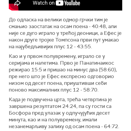
До одласка на велики одмор грчки тим је
смањио заостатак на осам поена - 40:48, али
није се дуго играло у трећој деоници, а Ефес је
након друге тројке Томпсона први пут умакао
на најубедљивијих плус 12 - 43:55.
Као и у првом полувремену, играло се у
серијама и налетима. Прво је Панатинаикос
режирао 15:5 и пришао на минус два (58:60),
пре него што је Ефес експресно одговорио
низом од десет поена, приуштивши себи
поново максималних плус 12 - 58:70.
Када је подвучена црта, трећа четвртина је
завршена резултатом 24:24, па су гости са
Босфора пред улазак у одлучујућих десет
минута, као и на полувремену, имали
незанемарљиву залиху од осам поена - 64:72.