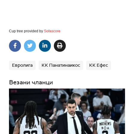
Cup tree provided by
Sofascore
Евролига
КК Панатинаикос
КК Ефес
Везани чланци