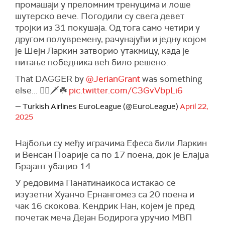
промашаји у преломним тренуцима и лоше
шутерско вече. Погодили су свега девет
тројки из 31 покушаја. Од тога само четири у
другом полувремену, рачунајући и једну којом
је Шејн Ларкин затворио утакмицу, када је
питање победника већ било решено.
That DAGGER by
@JerianGrant
was something
else... 😮‍💨🗡️☘️
pic.twitter.com/C3GvVbpLi6
— Turkish Airlines EuroLeague (@EuroLeague)
April 22,
2025
Најбољи су међу играчима Ефеса били Ларкин
и Венсан Поарије са по 17 поена, док је Елајџа
Брајант убацио 14.
У редовима Панатинаикоса истакао се
изузетни Хуанчо Ернангомез са 20 поена и
чак 16 скокова. Кендрик Нан, којем је пред
почетак меча Дејан Бодирога уручио МВП