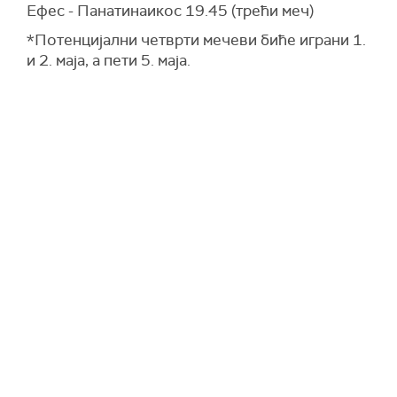
Ефес - Панатинаикос 19.45 (трећи меч)
*Потенцијални четврти мечеви биће играни 1.
и 2. маја, а пети 5. маја.