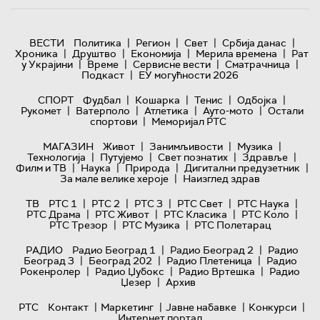
|
|
|
|
ВЕСТИ
Политика
Регион
Свет
Србија данас
|
|
|
|
Хроника
Друштво
Економија
Мерила времена
Рат
|
|
|
|
у Украјини
Време
Сервисне вести
Сматрачница
|
Подкаст
ЕУ могућности 2026
|
|
|
|
СПОРТ
Фудбал
Кошарка
Тенис
Одбојка
|
|
|
|
Рукомет
Ватерполо
Атлетика
Ауто-мото
Остали
|
спортови
Меморијал РТС
|
|
|
МАГАЗИН
Живот
Занимљивости
Музика
|
|
|
|
Технологијa
Путујемо
Свет познатих
Здравље
|
|
|
|
Филм и ТВ
Наука
Природа
Дигитални предузетник
|
За мале велике хероје
Наизглед здрав
|
|
|
|
|
ТВ
РТС 1
РТС 2
РТС 3
РТС Свет
РТС Наука
|
|
|
|
РТС Драма
РТС Живот
РТС Класика
РТС Коло
|
|
РТС Трезор
РТС Музика
РТС Полетарац
|
|
РАДИО
Радио Београд 1
Радио Београд 2
Радио
|
|
|
Београд 3
Београд 202
Радио Плетеница
Радио
|
|
|
Рокенролер
Радио Џубокс
Радио Вртешка
Радио
|
Џезер
Архив
|
|
|
|
РТС
Контакт
Маркетинг
Јавне набавке
Конкурси
Интернет портал