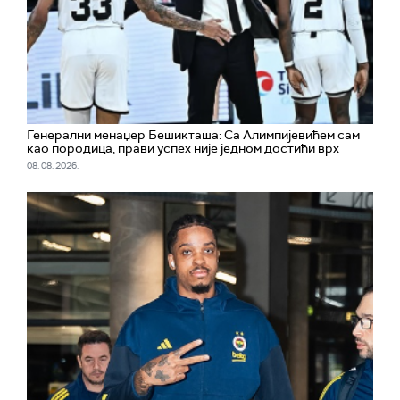
Генерални менаџер Бешикташа: Са Алимпијевићем сам
као породица, прави успех није једном достићи врх
08. 08. 2026.