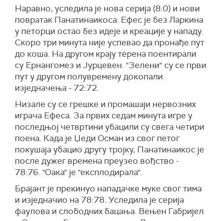
Наравно, уследила је нова серија (8:0) и нови
повратак Панатинаикоса. Ефес је без Ларкина
у петорци остао без идеје и креације у нападу.
Скоро три минута није успевао да пронађе пут
до коша. На другом крају терена поентирали
су Ернангомез и Јурцевен. "Зелени" су се први
пут у другом полувремену докопали
изједначења - 72:72.
Низале су се грешке и промашаји нервозних
играча Ефеса. За првих седам минута игре у
последњој четвртини убацили су свега четири
поена. Када је Џеди Осман из свог петог
покушаја убацио другу тројку, Панатинаикос је
после дужег времена преузео вођство -
78:76. "Оака" је "експлодирала".
Брајант је прекинуо нападачке муке свог тима
и изједначио на 78:78. Уследила је серија
фаулова и слободних бацања. Вењен Габријел