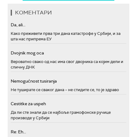
КОМЕНТАРИ
Da, ali...
Како преживети прва три дана катастрофе у Србији, и за
шта нас припрема ЕУ
Dvojnik mog oca
Вероватно свако од нас има свог двојника са којим дели и
сличну ДНК
Nemogućnost tusiranja
Не туширате се сваког дана – не стидите се, то је здраво
Cestitke za uspeh
Да ли сте знали да се најбоље грамофонске ручице
производе у Србији
Re: Eh...