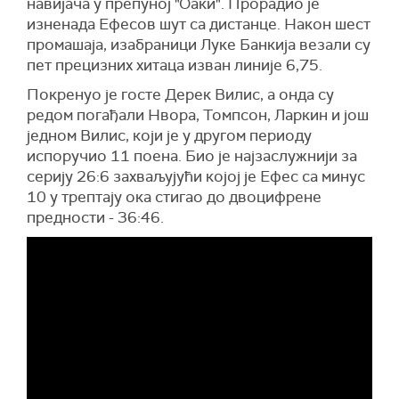
навијача у препуној "Оаки". Прорадио је
изненада Ефесов шут са дистанце. Након шест
промашаја, изабраници Луке Банкија везали су
пет прецизних хитаца изван линије 6,75.
Покренуо је госте Дерек Вилис, а онда су
редом погађали Нвора, Томпсон, Ларкин и још
једном Вилис, који је у другом периоду
испоручио 11 поена. Био је најзаслужнији за
серију 26:6 захваљујући којој је Ефес са минус
10 у трептају ока стигао до двоцифрене
предности - 36:46.