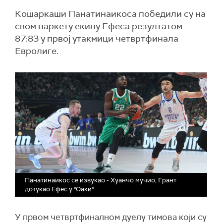
Кошаркаши Панатинаикоса победили су на
свом паркету екипу Ефеса резултатом
87:83 у првој утакмици четвртфинала
Евролиге.
Панатинаикос се извукао - Хуанчо мучио, Грант
дотукао Ефес у "Оаки"
У првом четвртфиналном дуелу тимова који су