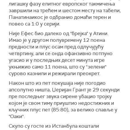
лигашку фазу елитног европског такмичења
завршили на трећем и шестом месту на табели,
Панатинаикос је одбранио домаћи терен и
повео са 1:0 у серији.
Није Ефес био далеко од "брејка" у Атини.
Имао је у другом полувремену 12 поена
предности и плус осам пред одлучујућу
четвртину, али се онда офанзивно потпуно
угасио и у последњих десет минута игре
укњижио само 11 поена, што су "зелени"
сурово казнили и режирали преокрет.
Након што из пет покушаја није погодио
апсолутно ништа, Џеријан Грант је 29 секунди
пре последњег звука сирене убацио тројку
којом је свом тиму приуштио недостижних и
кључних плус пет (85:80), за велико славље у
"Оаки".
Скупо су госте из Истанбула коштали