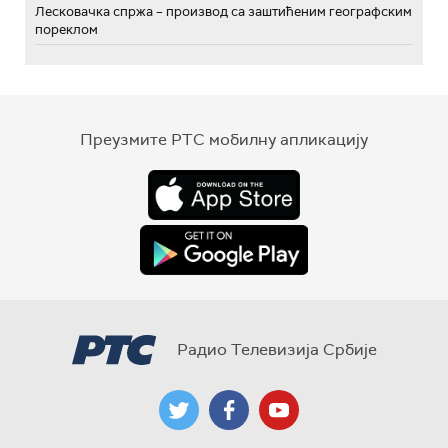
Лесковачка спржа – производ са заштићеним географским
пореклом
Преузмите РТС мобилну апликацију
Радио Телевизија Србије