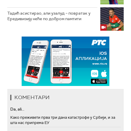
Тадић асистирао, али узалуд – повратак у
Ередивизију неће по добром памтити
КОМЕНТАРИ
Da, ali...
Како преживети прва три дана катастрофе у Србији, и за
шта нас припрема ЕУ