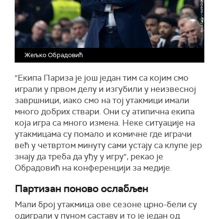
Жељко Обрадовић
"Екипа Париза је још један тим са којим смо
играли у првом делу и изгубили у неизвесној
завршници, иако смо на тој утакмици имали
много добрих ствари. Они су атипична екипа
која игра са много измена. Неке ситуације на
утакмицама су помало и комичне где играчи
већ у четвртом минуту сами устају са клупе јер
знају да треба да уђу у игру", рекао је
Обрадовић на конференцији за медије.
Партизан поново ослабљен
Мали број утакмица ове сезоне црно-бели су
одиграли у пуном саставу и то је један од