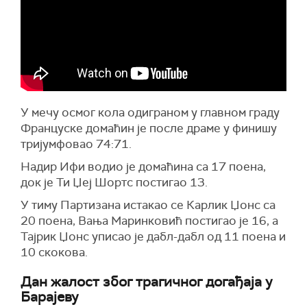
У мечу осмог кола одиграном у главном граду
Француске домаћин је после драме у финишу
тријумфовао 74:71.
Надир Ифи водио је домаћина са 17 поена,
док је Ти Џеј Шортс постигао 13.
У тиму Партизана истакао се Карлик Џонс са
20 поена, Вања Маринковић постигао је 16, а
Тајрик Џонс уписао је дабл-дабл од 11 поена и
10 скокова.
Дан жалост због трагичног догађаја у
Барајеву