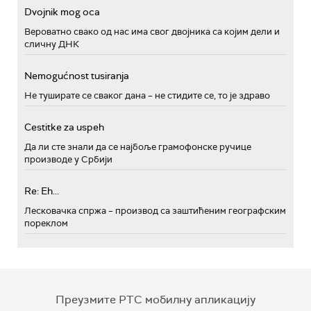
Dvojnik mog oca
Вероватно свако од нас има свог двојника са којим дели и
сличну ДНК
Nemogućnost tusiranja
Не туширате се сваког дана – не стидите се, то је здраво
Cestitke za uspeh
Да ли сте знали да се најбоље грамофонске ручице
производе у Србији
Re: Eh...
Лесковачка спржа – производ са заштићеним географским
пореклом
Преузмите РТС мобилну апликацију