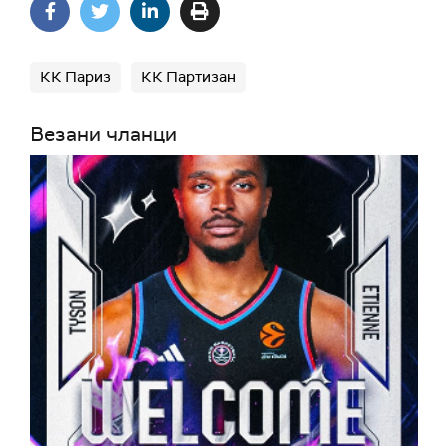
КК Париз
КК Партизан
Везани чланци