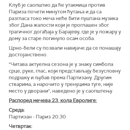
Клуб је саопштио да ће утакмица против
Париза почети минутом ћутања и да са
разгласа токо меча неће бити пуштана музика
због Дана жалости који је проглашен због
трагичног догађаја у Барајеву, где је у пожару у
дому за старе погинуло осам особа.
Црно-бели су позвали навијаче да се понашају
достојанствено.
"Читава актуелна сезона је у знаку симбола
срце, руке, глас, који представљају безусловну
подршку и љубав према Партизану. Другим
стварима, а нарочито у тренуцима туге, није
место у дворани", наведено је у саопштењу.
Распоред мечева 23. кола Евролиге:
Среда:
Партизан - Париз 20.30
Четвртак: