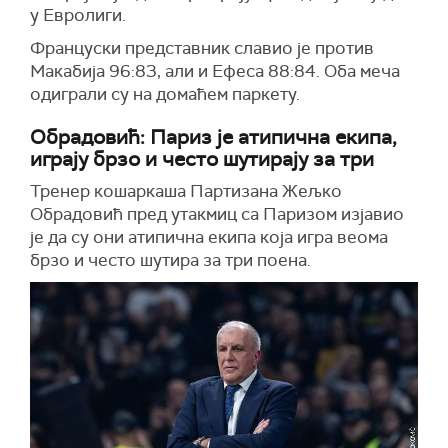
у Евролиги.
Француски представник славио је против
Макабија 96:83, али и Ефеса 88:84. Оба меча
одиграли су на домаћем паркету.
Обрадовић: Париз је атипична екипа,
играју брзо и често шутирају за три
Тренер кошаркаша Партизана Жељко
Обрадовић пред утакмиц са Паризом изјавио
је да су они атипична екипа која игра веома
брзо и често шутира за три поена.