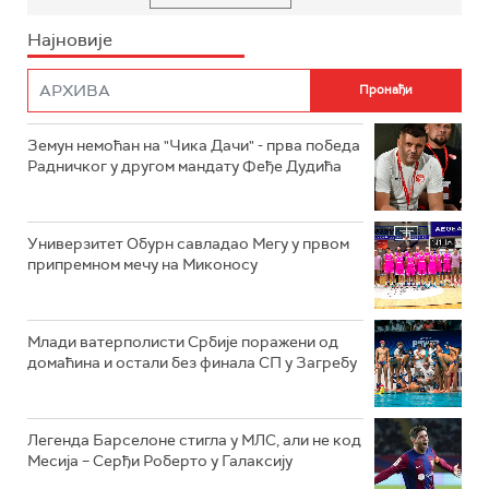
Најновије
Земун немоћан на "Чика Дачи" - прва победа
Радничког у другом мандату Феђе Дудића
Универзитет Обурн савладао Мегу у првом
припремном мечу на Миконосу
Млади ватерполисти Србије поражени од
домаћина и остали без финала СП у Загребу
Легенда Барселоне стигла у МЛС, али не код
Месија – Серђи Роберто у Галаксију