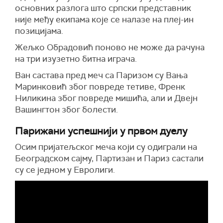
основних разлога што српски представник
није међу екипама које се налазе на плеј-ин
позицијама.
Жељко Обрадовић поново не може да рачуна
на три изузетно битна играча.
Ван састава пред меч са Паризом су Вања
Маринковић због повреде тетиве, Френк
Ниликина због повреде мишића, али и Двејн
Вашингтон због болести.
Парижани успешнији у првом дуелу
Осим пријатељског меча који су одиграли на
Београдском сајму, Партизан и Париз састали
су се једном у Евролиги.