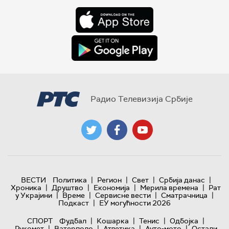
Радио Телевизија Србије
|
|
|
|
ВЕСТИ
Политика
Регион
Свет
Србија данас
|
|
|
|
Хроника
Друштво
Економија
Мерила времена
Рат
|
|
|
|
у Украјини
Време
Сервисне вести
Сматрачница
|
Подкаст
ЕУ могућности 2026
|
|
|
|
СПОРТ
Фудбал
Кошарка
Тенис
Одбојка
|
|
|
|
Рукомет
Ватерполо
Атлетика
Ауто-мото
Остали