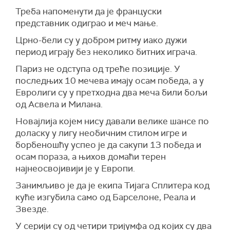
Треба напоменути да је француски
представник одиграо и меч мање.
Црно-бели су у добром ритму иако дужи
период играју без неколико битних играча.
Париз не одступа од треће позиције. У
последњих 10 мечева имају осам победа, а у
Евролиги су у претходна два меча били бољи
од Асвела и Милана.
Новајлија којем нису давали велике шансе по
доласку у лигу необичним стилом игре и
борбеношћу успео је да сакупи 13 победа и
осам пораза, а њихов домаћи терен
најнеосвојивији је у Европи.
Занимљиво је да је екипа Тијага Сплитера код
куће изгубила само од Барселоне, Реала и
Звезде.
У серији су од четири тријумфа од којих су два