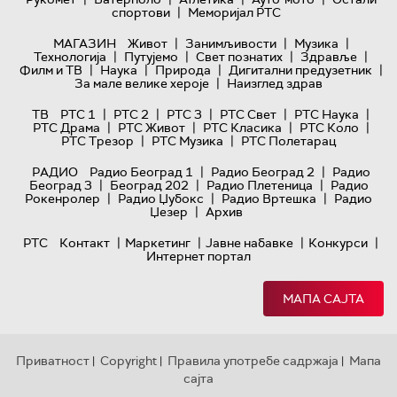
|
спортови
Меморијал РТС
|
|
|
МАГАЗИН
Живот
Занимљивости
Музика
|
|
|
|
Технологијa
Путујемо
Свет познатих
Здравље
|
|
|
|
Филм и ТВ
Наука
Природа
Дигитални предузетник
|
За мале велике хероје
Наизглед здрав
|
|
|
|
|
ТВ
РТС 1
РТС 2
РТС 3
РТС Свет
РТС Наука
|
|
|
|
РТС Драма
РТС Живот
РТС Класика
РТС Коло
|
|
РТС Трезор
РТС Музика
РТС Полетарац
|
|
РАДИО
Радио Београд 1
Радио Београд 2
Радио
|
|
|
Београд 3
Београд 202
Радио Плетеница
Радио
|
|
|
Рокенролер
Радио Џубокс
Радио Вртешка
Радио
|
Џезер
Архив
|
|
|
|
РТС
Контакт
Маркетинг
Јавне набавке
Конкурси
Интернет портал
МАПА САЈТА
Приватност
Copyright
Правила употребе садржаја
Мапа
|
|
|
сајта