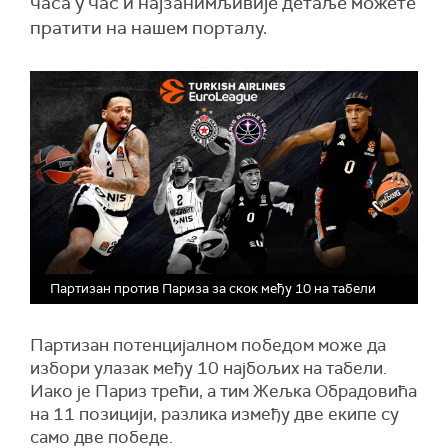
часа у час и најзанимљивије детаље можете
пратити на нашем порталу.
Партизан против Париза за скок међу 10 на табели
Партизан потенцијалном победом може да
избори улазак међу 10 најбољих на табели.
Иако је Париз трећи, а тим Жељка Обрадовића
на 11 позицији, разлика између две екипе су
само две победе.