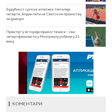
Будућност српске атлетике: Наталија
четврта, Алдин пети на Светском првенству
за јуниоре
Први пут у историји мушког тениса – сви
четвртфиналисти у Монтреалу рођени у 21.
веку
КОМЕНТАРИ