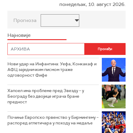
понедељак, 10. август 2026.
Прогноза
Најновије
Нови удар на Инфантина: Уефа, Конкакаф и
АФЦ заједничким писмом траже
одговорност Фифе
Хапоел има проблеме пред Звезду – у
Београду без двојице играча бране
предност
Почиње Европско првенство у Бирмингему –
распоред атлетичара у походу на медаље