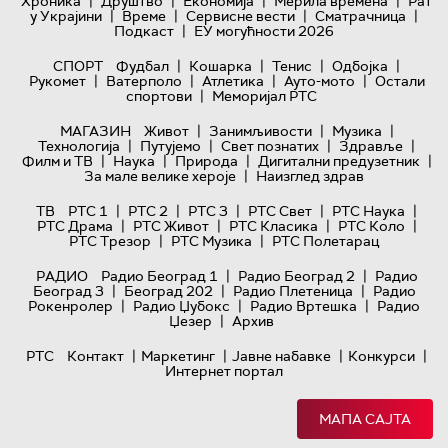
|
|
|
|
Хроника
Друштво
Економија
Мерила времена
Рат
|
|
|
|
у Украјини
Време
Сервисне вести
Сматрачница
|
Подкаст
ЕУ могућности 2026
|
|
|
|
СПОРТ
Фудбал
Кошарка
Тенис
Одбојка
|
|
|
|
Рукомет
Ватерполо
Атлетика
Ауто-мото
Остали
|
спортови
Меморијал РТС
|
|
|
МАГАЗИН
Живот
Занимљивости
Музика
|
|
|
|
Технологијa
Путујемо
Свет познатих
Здравље
|
|
|
|
Филм и ТВ
Наука
Природа
Дигитални предузетник
|
За мале велике хероје
Наизглед здрав
|
|
|
|
|
ТВ
РТС 1
РТС 2
РТС 3
РТС Свет
РТС Наука
|
|
|
|
РТС Драма
РТС Живот
РТС Класика
РТС Коло
|
|
РТС Трезор
РТС Музика
РТС Полетарац
|
|
РАДИО
Радио Београд 1
Радио Београд 2
Радио
|
|
|
Београд 3
Београд 202
Радио Плетеница
Радио
|
|
|
Рокенролер
Радио Џубокс
Радио Вртешка
Радио
|
Џезер
Архив
|
|
|
|
РТС
Контакт
Маркетинг
Јавне набавке
Конкурси
Интернет портал
МАПА САЈТА