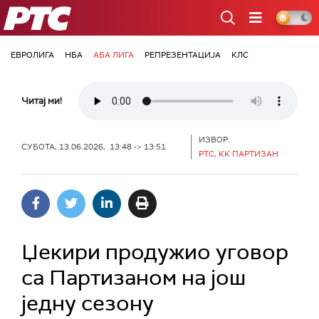
РТС
ЕВРОЛИГА
НБА
АБА ЛИГА
РЕПРЕЗЕНТАЦИЈА
КЛС
Читај ми!
ИЗВОР:
СУБОТА, 13.06.2026, 13:48 -> 13:51
РТС, КК ПАРТИЗАН
Џекири продужио уговор
са Партизаном на још
једну сезону