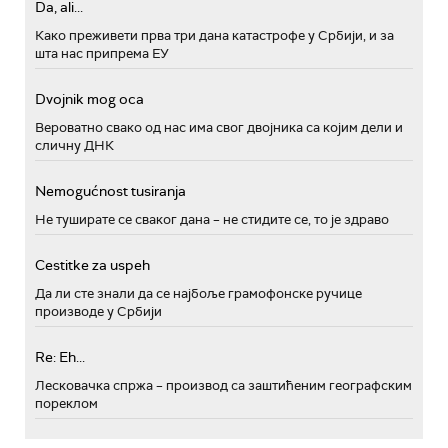
Da, ali...
Како преживети прва три дана катастрофе у Србији, и за
шта нас припрема ЕУ
Dvojnik mog oca
Вероватно свако од нас има свог двојника са којим дели и
сличну ДНК
Nemogućnost tusiranja
Не туширате се сваког дана – не стидите се, то је здраво
Cestitke za uspeh
Да ли сте знали да се најбоље грамофонске ручице
производе у Србији
Re: Eh...
Лесковачка спржа – производ са заштићеним географским
пореклом