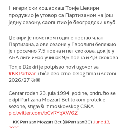
Нигеријски кошаркаш Тонје Џекири
продужио је уговор са Партизаном на још
једну сезону, саопштио је београдски клуб.
Џекири је почетком године постао члан
Партизана, а ове сезоне у Евролиги бележио
је просечно 7,5 поена и пет скокова, док је у
АБА лиги имао учинак 9,6 поена и 4,8 скокова.
Tonje Džekiri je potpisao novi ugovor sa
#KKPartizan
i biće deo crno-belog tima u sezoni
2026/27 🤝🏽
Centar rođen 23. jula 1994. godine, pridružio se
ekipi Partizana Mozzart Bet tokom protekle
sezone, stigavši iz moskovskog CSKA.
pic.twitter.com/bCvRYqXW6Z
— KK Partizan Mozzart Bet (@PartizanBC)
June 13,